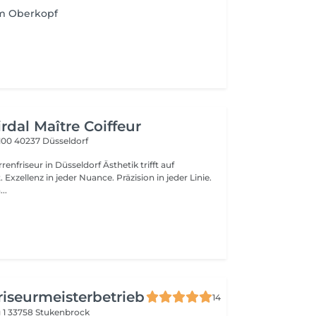
m Oberkopf
rdal Maître Coiffeur
-100
40237 Düsseldorf
eur in Düsseldorf Ästhetik trifft auf
xzellenz in jeder Nuance. Präzision in jeder Linie.
..
riseurmeisterbetrieb
14
 1
33758 Stukenbrock