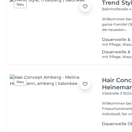
Trend Sty
Neu
Bahnhofstraße 
Willkommen bei Trendstyle Tro
ganze Familie! Ob Sie Lust auf eine stilvolle Typveränderung haben,
die neuesten...
Dauerwelle & 
Dauerwelle &
Hair Conc
Neu
Heinema
Vilsstraße 3
9222
Willkommen bei Hair Conc
Friseurhandwerk 
individuell, fair 
Dauerwelle O