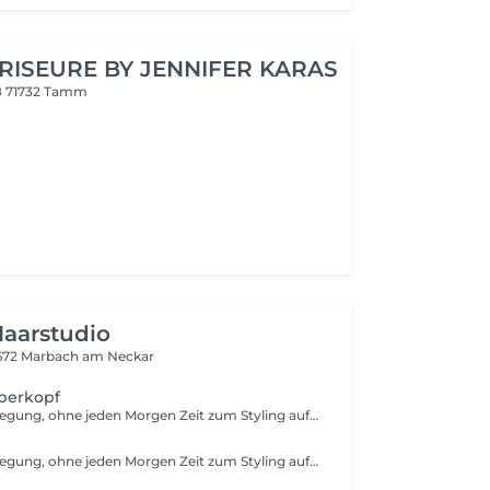
RISEURE BY JENNIFER KARAS
8
71732 Tamm
aarstudio
672 Marbach am Neckar
berkopf
Locken und Bewegung, ohne jeden Morgen Zeit zum Styling aufwenden zu müssen. Eine Dauerwelle verändert die Haarstruktur und schenkt dem Haar dauerhaft mehr Form, Volumen oder definierte Locken. Dabei entscheiden Sie gemeinsam mit uns, ob das Ergebnis eher natürlich und weich oder markanter wirken soll. Vor der Behandlung schauen wir uns Ihr Haar genau an und beraten Sie, welche Variante möglich und sinnvoll ist. Die Dauer ist dabei sowohl von der Haarlänge als auch Ihrem gewünschten Ergebnis abhängig.
Locken und Bewegung, ohne jeden Morgen Zeit zum Styling aufwenden zu müssen. Eine Dauerwelle verändert die Haarstruktur und schenkt dem Haar dauerhaft mehr Form, Volumen oder definierte Locken. Dabei entscheiden Sie gemeinsam mit uns, ob das Ergebnis eher natürlich und weich oder markanter wirken soll. Vor der Behandlung schauen wir uns Ihr Haar genau an und beraten Sie, welche Variante möglich und sinnvoll ist. Die Dauer ist dabei sowohl von der Haarlänge als auch Ihrem gewünschten Ergebnis abhängig. Kurz = bis Ohrlänge Mittel = bis Schulter Lang = unterhalb der Schulter Extra lang/dicht = höherer Materialaufwand