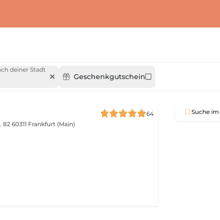
ch deiner Stadt
Geschenkgutschein
Suche im 
64
. 82
60311 Frankfurt (Main)