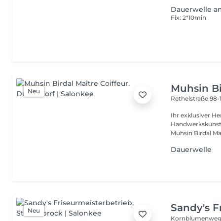
Dauerwelle a
Fix: 2*10min
Muhsin Bi
Neu
Rethelstraße 98
Ihr exklusiver Herrenfris
Handwerkskunst. E
Muhsin Birdal Ma.
Dauerwelle
Sandy's F
Neu
Kornblumenweg