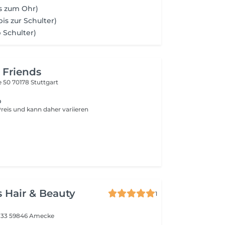
is zum Ohr)
bis zur Schulter)
 Schulter)
 Friends
e 50
70178 Stuttgart
b
 Preis und kann daher variieren
s Hair & Beauty
1
 33
59846 Amecke