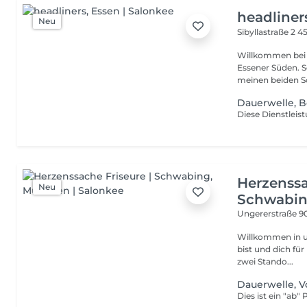
headliner
Neu
Sibyllastraße 2
45
Willkommen bei headliners! Seit 1997
Essener Süden. S
meinen beiden S
Dauerwelle, 
Herzenssa
Neu
Schwabi
Ungererstraße 9
Willkommen in unseren
bist und dich für 
zwei Stando...
Dauerwelle, 