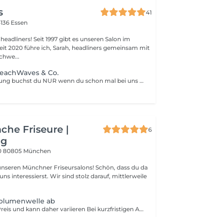
s
41
136 Essen
 gibt es unseren Salon im
eit 2020 führe ich, Sarah, headliners gemeinsam mit
chwe...
BeachWaves & Co.
Diese Dienstleistung buchst du NUR wenn du schon mal bei uns ein Beratungsgespräch zum Thema Dauerwelle, BeachWaves & Co. in Anspruch genommen hast. Denn nicht jedes Haar kann Chemisch Umgeformt werden. Was mit deinem Haar machbar ist, ob und wie deine Wünsche sich umsetzten lassen, erfährst du bei deinem Beratungsgespräch bei dem wir uns deine Haarbeschaffenheit und wünsche genau anschauen. Denn es gibt unzählige Möglichkeiten, ob leichte Bewegung, Wellen, große bis kleine Locken oder auch für Stand am Ansatz als Föhn-Unterstützung. *in diesem Paketpreis ist die dazugehörige Haarpflege, Haarschnitt und föhnen mit inbegriffen
che Friseure |
6
ng
0
80805 München
 Münchner Friseursalons! Schön, dass du da
uns interessierst. Wir sind stolz darauf, mittlerweile
Volumenwelle ab
Dies ist ein "ab" Preis und kann daher variieren Bei kurzfristigen Absagen (unter 24 Stunden) und Nichterscheinen berechnen wir 50% des Dienstleistungspreises