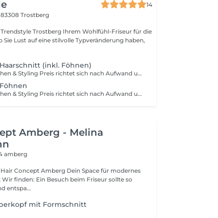
le
14
4
83308 Trostberg
stberg Ihrem Wohlfühl-Friseur für die
Haarschnitt (inkl. Föhnen)
mit Pflege, Waschen & Styling Preis richtet sich nach Aufwand und Produktmenge.
 Föhnen
mit Pflege, Waschen & Styling Preis richtet sich nach Aufwand und Produktmenge.
ept Amberg - Melina
nn
4 amberg
ept Amberg Dein Space für modernes
Wir finden: Ein Besuch beim Friseur sollte so
und entspa...
berkopf mit Formschnitt