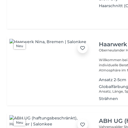
Haarschnitt (C
Haarwerk
Neu
Oberneulander H
Willkommen bei Haarwerk Nina 
individuelle Ber
Atmosphäre im Mi
Ansatz 2-5cm
Globalfärbun
Ansatz, Länge, S
Strähnen
ABH UG (
Neu
Vahrenwalder Str