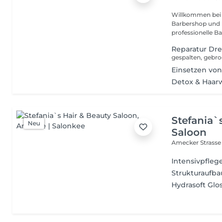
Willkommen bei AFRO BEL HAIR 
Barbershop und F
professionelle Bar
Reparatur Dr
gespalten, gebro
Einsetzen von
Detox & Haar
Stefania`
Neu
Saloon
Amecker Strasse
Intensivpfleg
Strukturaufba
Hydrasoft Glo