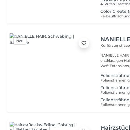
4 Stufen Treatm
Color Create 
Farbauffrischung 
NANIELLE
Neu
Kurfürstenstrass
NANIELLE HAIR | YOU
erstklassigen Hai
Weft Extensions,
Foliensträhne
Foliensträhne
Foliensträhne
Hairzstüc
Bald auf Salonkee