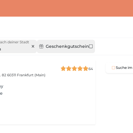
ach deiner Stadt
Geschenkgutschein
n
Suche im 
64
. 82
60311 Frankfurt (Main)
my
me