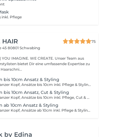
ent
Mask
inkl. Pflege
 HAIR
75
e 45
80801 Schwabing
 IMAGINE. WE CREATE. Unser Team aus
rstylisten bietet Dir eine umfassende Expertise zu
 Haarschni...
n bis 10cm Ansatz & Styling
Foliensträhnen ganzer Kopf, Ansätze bis 10cm inkl. Pflege & Styling Glossing falls notwendig: 35–55 €
n bis 10cm Ansatz, Cut & Styling
Foliensträhnen ganzer Kopf, Ansätze bis 10cm inkl. Pflege, Cut & Styling Glossing falls notwendig: 35–55 €
n ab 10cm Ansatz & Styling
Foliensträhnen ganzer Kopf, Ansätze ab 10cm inkl. Pflege & Styling Glossing falls notwendig: 35–55 € Preis kann je nach Aufwand variieren
k by Edina