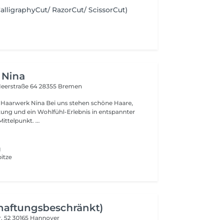
alligraphyCut/ RazorCut/ ScissorCut)
 Nina
eerstraße 64
28355 Bremen
Bei uns stehen schöne Haare,
atung und ein Wohlfühl-Erlebnis in entspannter
ttelpunkt. ...
g
pitze
haftungsbeschränkt)
. 52
30165 Hannover