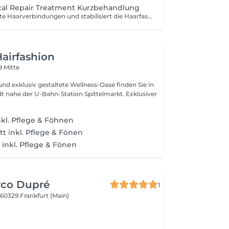
cal Repair Treatment Kurzbehandlung
Stärkt geschädigte Haarverbindungen und stabilisiert die Haarfaser von innen. Ideal nach Coloration.
airfashion
9 Mitte
d exklusiv gestaltete Wellness-Oase finden Sie in
nahe der U-Bahn-Station Spittelmarkt. Exklusiver
nkl. Pflege & Föhnen
t inkl. Pflege & Fönen
inkl. Pflege & Fönen
rco Dupré
1
3
60329 Frankfurt (Main)