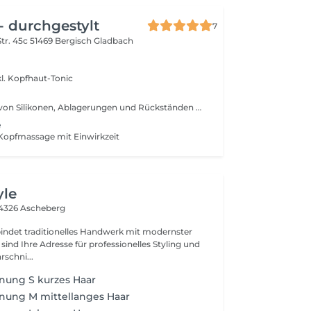
- durchgestylt
7
tr. 45c
51469 Bergisch Gladbach
l. Kopfhaut-Tonic
Befreit das Haar von Silikonen, Ablagerungen und Rückständen durch Stylingprodukte und Farbüberlagerungen
e
. Kopfmassage mit Einwirkzeit
yle
4326 Ascheberg
bindet traditionelles Handwerk mit modernster
sind Ihre Adresse für professionelles Styling und
schni...
nung S kurzes Haar
nung M mittellanges Haar