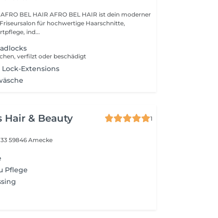
AFRO BEL HAIR ist dein moderner
riseursalon für hochwertige Haarschnitte,
tpflege, ind...
eadlocks
chen, verfilzt oder beschädigt
 Lock-Extensions
wäsche
s Hair & Beauty
1
 33
59846 Amecke
e
u Pflege
ssing