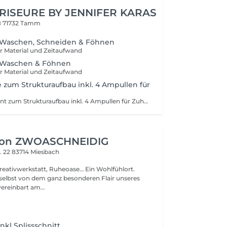
RISEURE BY JENNIFER KARAS
8
71732 Tamm
. Waschen, Schneiden & Föhnen
r Material und Zeitaufwand
. Waschen & Föhnen
r Material und Zeitaufwand
e zum Strukturaufbau inkl. 4 Ampullen für
In Salon Treatment zum Strukturaufbau inkl. 4 Ampullen für Zuhause
alon ZWOASCHNEIDIG
. 22
83714 Miesbach
Kreativwerkstatt, Ruheoase… Ein Wohlfühlort.
selbst von dem ganz besonderen Flair unseres
ereinbart am...
nkl Splissschnitt