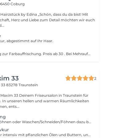
96450 Coburg
 Edina „Schön, dass du da bist! Mit
schaft, Herz und Liebe zum Detail möchten wir euch
...
e
kur, abgestimmt auf Ihr Haar.
Glanzbehandlung zur Farbauffrischung. Preis ab 30 . Bei Mehraufwand behalten wir uns vor, den Preis entsprechend anzupassen.
xim 33
2
e 33
83278 Traunstein
rsalon in Traunstein für
e. In unseren hellen und warmen Räumlichkeiten
en, ents...
ung
Bitte Waschen/Föhnen oder Waschen/Schneiden/Föhnen dazu buchen.
vkur
Versorgt das Haar intensiv mit pflanzlichen Ölen und Buttern, und verbessert so Geschmeidigkeit und Glanz.