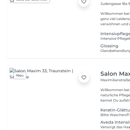
Judengasse 18a
Willkommen bei Hairzstück by
ganz viel Leiden
verwöhnen und d
Intensivpfleg
Intensive Pflege
Glossing
Salon Ma
Neu
Maximilianstraß
Willkommen bei Maxim 33 Deinem Friseu
natürliche Pfleg
kannst Du aufatm
Keratin-Glätt
Aveda Intensi