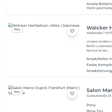
Aveda Botani
Walcker H
Neu
Wallstraße 7
1017
Unsere modern un
Berlin-Luisenstadt 
Service ist bei...
Ansatzfarbe i
Farbe komplet
Ansatztönung 
Salon Ma
Neu
Gutleutstraße 2
Pony
Blow Dry