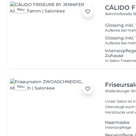
CÁLIDO F
Neu
Bahnhofstraße 1
Glossing inkl
Aufpreis bei meh
Glossing inkl
Aufpreis bei meh
Intensivpfleg
Zuhause
Friseurs
Neu
Wallenburger Str
Unser Salon ist 
Überzeugt euch 
Herzstücks und v
Haarmaske
Intensivpflege
Repairpflege i