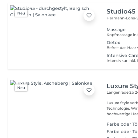
Studio45 
Neu
Hermann-Löns-S
Massage
Kopfmassage ink
Detox
Intensive Car
Intensivkur inkl
Luxura St
Neu
Langenrade 2b
2
Luxura Style ver
Technologie. Wir 
hochwertige Haar
Farbe oder Tö
Farbe oder Tö