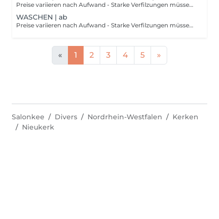
Preise variieren nach Aufwand - Starke Verfilzungen müssen wir leider zusätzlich mit bis zu 40€ berechnen. Leistung beinhaltet Krallen kürzen, Ohren- und Augenpflege und Hundeparfum.
WASCHEN | ab
Preise variieren nach Aufwand - Starke Verfilzungen müssen wir leider zusätzlich mit bis zu 40€ berechnen. Leistung beinhaltet Krallen kürzen, Ohren- und Augenpflege und Hundeparfum.
«
1
2
3
4
5
»
Salonkee
Divers
Nordrhein-Westfalen
Kerken
Nieukerk