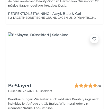
deinem modernen Beauty-Spot im Herzen von Düsseldorf. Ob
präzise Nagelmodellage, kreatives Desi...
PERFEKTIONSTRAINING | Acryl, Biab & Gel
1-2 TAGE THEORETISCHE GRUNDLAGEN UND PRAKTISCHE PERFEKTIONIERUNG Inhalte: -Starterset -Zertifikat -Schulungsmappe -Theorie und Praxis -Marketing und Kundengewinnung -Businessplanung -lebenslange Nachbetreuung -Whatsapp Gruppe zum Austausch RATENZAHLUNG MIT KLARNA MÖGLICH
BeSlayed
20
Luisenstr. 23
40215 Düsseldorf
Brautbuchungen Wir bieten auch exklusive Brautstylings nach
individueller Anfrage an. Ob Braids, Wig-Install oder ein
eleganter Natural Look wir sor...