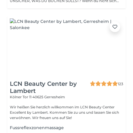
UNSICHER, WAS DU BUCHEN SOLLST? Wenn du nicht sicher bist, welche Dienstleistung oder wie viele Stunden du buchen sollst, schick uns vorab über WhatsApp Fotos/Videos deines aktuellen Haarzustands sowie Referenzbilder deiner Wunschfrisur. WhatsApp: +49 151 70588497 So können wir dir genau sagen, was du buchen solltest und wie viel Zeit benötigt wird. Ohne vorherige Einschätzung kann es zu Zeit- oder Preisanpassungen kommen.
LCN Beauty Center by
123
Lambert
Kölner Tor 11
40625 Gerresheim
Wir heißen Sie herzlich willkommen im LCN Beauty Center
Excellent by Lambert. Kommen Sie zu uns und lassen Sie sich
verwöhnen. Wir freuen uns auf Sie!
Fussreflexzonenmassage