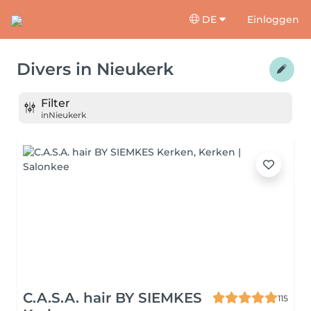
DE
Einloggen
Divers
in
Nieukerk
Filter
in
Nieukerk
C.A.S.A. hair BY SIEMKES
115