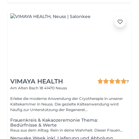
VIMAYA HEALTH
7
Am Alten Bach 18
41470 Neuss
Erlebe die moderne Anwendung der Cryotherapie in unserer
Kältekammer in Neuss. Die gezielte Kälteanwendung wird
häufig zur Unterstützung der Regenerat...
Frauenkreis & Kakaozeremonie Thema:
Bedürfnisse & Werte
Raus aus dem Alltag. Rein in deine Wahrheit. Dieser Frauenkreis geführt von Sophie Petzke ist ein liebevoll gehaltener Safe Space für Frauen jeden Alters ein Ort, an dem du die Masken ablegen und einfach du selbst sein darfst. Hier wirst du gesehen, gehört und verstanden, ohne Bewertung, ohne Druck. Gemeinsam tauchen wir tief in die Fragen ein: Was sind meine wahren Werte? Wofür stehe ich? Und was brauche ich wirklich? Dich erwartet eine fein abgestimmte Reise aus sanften Bewegungssequenzen, Meditation, herzöffnendem Kakao-Ritual und ehrlichem, nährendem Austausch im Kreis von Frauen. Der zeremonielle Kakao unterstützt dich dabei, dein Herz zu öffnen, Blockaden zu lösen und wieder klarer mit deiner inneren Stimme in Kontakt zu kommen. Die Bewegung bringt dich zurück in deinen Körper raus aus dem Kopf, rein ins Spüren. Ein Raum zum Auftanken. Ein Raum zum Erinnern. Ein Raum, in dem deine Seele wieder atmen darf. Wenn du spürst, dass es Zeit ist, dich selbst neu zu finden dann bist du hier genau richtig.
Neowake Week inkl. Lieferung und Abholung