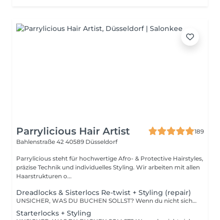
Parrylicious Hair Artist
189
Bahlenstraße 42
40589 Düsseldorf
Parrylicious steht für hochwertige Afro- & Protective Hairstyles,
präzise Technik und individuelles Styling. Wir arbeiten mit allen
Haarstrukturen o...
Dreadlocks & Sisterlocs Re-twist + Styling (repair)
UNSICHER, WAS DU BUCHEN SOLLST? Wenn du nicht sicher bist, welche Dienstleistung oder wie viele Stunden du buchen sollst, schick uns vorab über WhatsApp Fotos/Videos deines aktuellen Haarzustands sowie Referenzbilder deiner Wunschfrisur. WhatsApp: +49 151 70588497 So können wir dir genau sagen, was du buchen solltest und wie viel Zeit benötigt wird. Ohne vorherige Einschätzung kann es zu Zeit- oder Preisanpassungen kommen.
Starterlocks + Styling