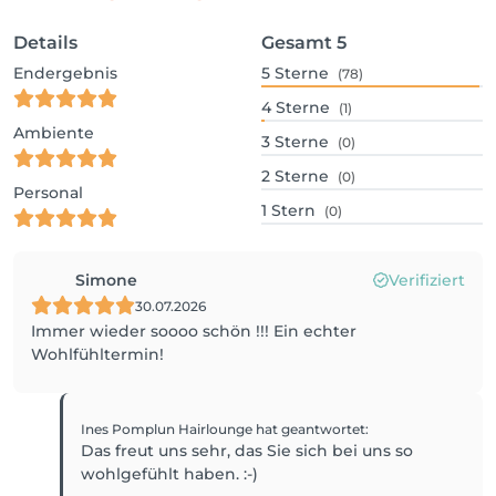
Details
Gesamt
5
Endergebnis
5
Sterne
(78)
4
Sterne
(1)
Ambiente
3
Sterne
(0)
2
Sterne
(0)
Personal
1
Stern
(0)
Simone
Verifiziert
30.07.2026
Immer wieder soooo schön !!! Ein echter
Wohlfühltermin!
Ines Pomplun Hairlounge
hat geantwortet
:
Das freut uns sehr, das Sie sich bei uns so
wohlgefühlt haben. :-)