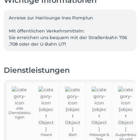
Wichtige Informationen
Anreise zur Hairlounge Ines Pomplun

Mit öffentlichen Verkehrsmitteln:

Sie erreichen uns bequem mit der Straßenbahn 706 
,708 oder der U-Bahn U71

Mit dem Auto:

- 90 Minuten kostenlos parken auf dem ALDI-
Dienstleistungen
Parkplatz

- E-Auto: Zwei Ladesäulen/Stellplätze befinden sich 
auf der Rethelstraße

- die Parkplätze auf der Rethelstraße sind ansonsten 
kostenpflichtig

- kostenlose Parkmöglichkeiten finden Sie auf der 
Alle
Graf-Recke-Straße, die nur wenige Gehminuten von 
Dienstleistu
unserem Salon entfernt liegt

ngen
Wir freuen uns auf Ihren Besuch in der Hairlounge 
Haare
Bart
Massage &
Augenbrau
Spa
en und