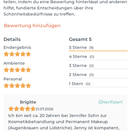
teilen, indem du eine Bewertung hinterlässt und anderen
hilfst, fundierte Entscheidungen über ihre
Schönheitsbedürfnisse zu treffen.
Bewertung hinzufügen
Details
Gesamt
5
Endergebnis
5
Sterne
(9)
4
Sterne
(0)
Ambiente
3
Sterne
(0)
2
Sterne
(0)
Personal
1
Stern
(0)
Brigitte
Verifiziert
21.07.2026
Ich bin seit ca. 20 Jahren bei Jennifer Sohn zur
Kosmetikbehandlung und Permanent Makeup
(Augenbrauen und Lidstriche). Jenny ist kompetent,