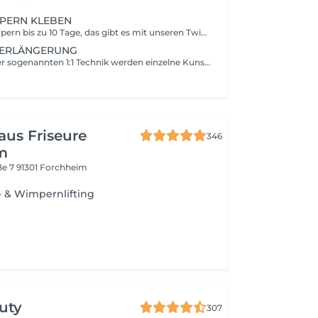
PERN KLEBEN
Verlängerte Wimpern bis zu 10 Tage, das gibt es mit unseren Twinkle Büschelwimpern. Kleine Wimpernbüschel werden mit einem speziellen Kleber und einer eigenen Klebetechnik an den natürlichen Wimpern befestigt. Der Look, sowie Länge und Intensität sind von Dir frei wählbar und werden in einem individuellen Gespräch festgelegt.
VERLÄNGERUNG
1x1 Technik Bei der sogenannten 1:1 Technik werden einzelne Kunstwimpern an einzelne Naturwimpern appliziert. Diese Technik ist besonders für Wimperneinsteiger gut geeignet und bei Wunsch auch jederzeit auf die Volumentechnik erweiterbar.
N
us Friseure
346
m
ße 7
91301 Forchheim
 & Wimpernlifting
uty
307