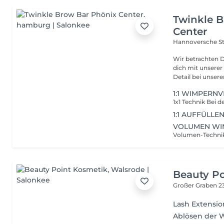
Twinkle 
Center
Hannoversche St
Wir betrachten 
dich mit unserer Exp
Detail bei unserer
1:1 WIMPERN
1:1 AUFFÜLLE
VOLUMEN WI
Beauty P
Großer Graben 2
Lash Extensio
Ablösen der 