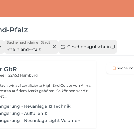
nd-Pfalz
Suche nach deiner Stadt
Geschenkgutschein
Rheinland-Pfalz
er GbR
Suche im 
ee 11
22453 Hamburg
tzen wir auf zertifizierte High End Geräte von Alma,
rnsten auf dem Markt gehören. So können wir dir
t...
ngerung - Neuanlage 1:1 Technik
gerung - Auffüllen 1:1
ngerung - Neuanlage Light Volumen