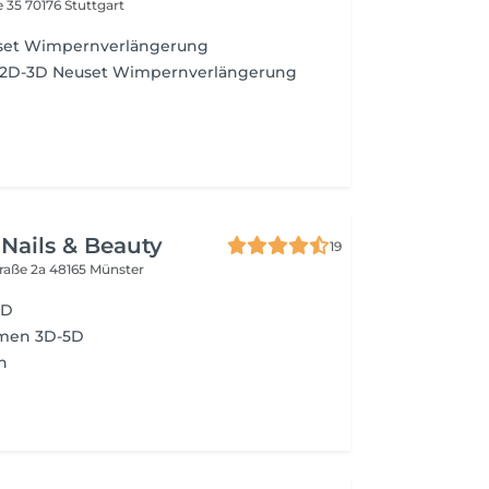
e 35
70176 Stuttgart
euset Wimpernverlängerung
 2D-3D Neuset Wimpernverlängerung
Nails & Beauty
19
raße 2a
48165 Münster
2D
umen 3D-5D
n