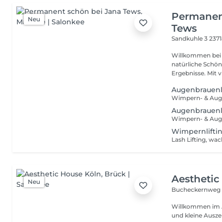
Permanen
Neu
Tews
Sandkuhle 3
237
Willkommen bei 
natürliche Schö
Ergebnis
Augenbrauenl
Augenbrauenl
Wimpernlifti
Aesthetic
Neu
Bucheckernweg
Willkommen im A
und kleine Ausze