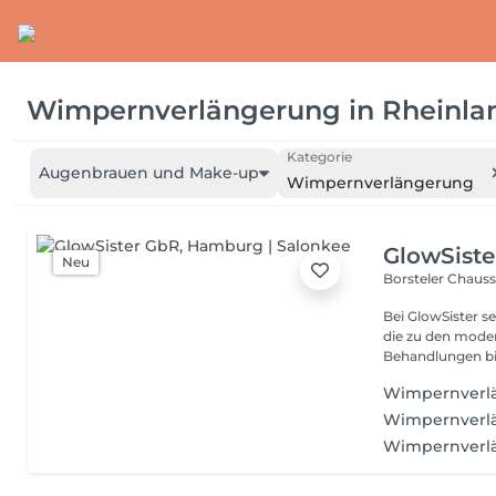
Wimpernverlängerung
in
Rheinla
Kategorie
Augenbrauen und Make-up
Wimpernverlängerung
GlowSist
Neu
Borsteler Chauss
Bei GlowSister se
die zu den mode
Behandlungen bie
Wimpernverlä
Wimpernverlän
Wimpernverlä