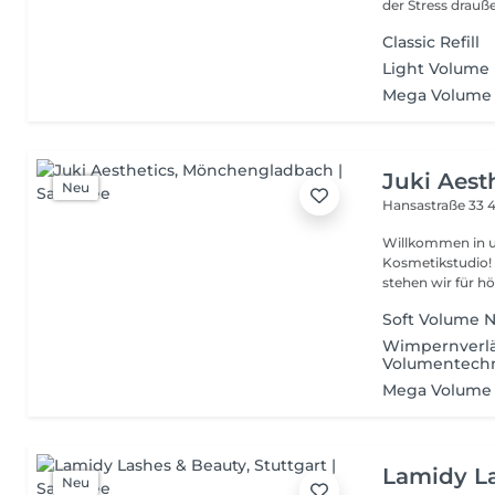
der Stress drauße
Classic Refill
Light Volume R
Mega Volume R
Juki Aest
Neu
Hansastraße 33
Willkommen in 
Kosmetikstudio! Als Top Rated Kosmetikstudio 2023, 2024 & 202
stehen wir für höc
Soft Volume N
Wimpernverlä
Volumentech
Mega Volume N
Lamidy L
Neu