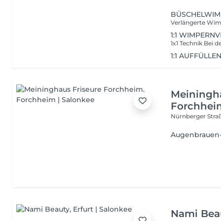
BÜSCHELWIM
1:1 WIMPERN
1:1 AUFFÜLLE
Meiningha
Forchhei
Nürnberger Stra
Augenbrauen-
Nami Bea