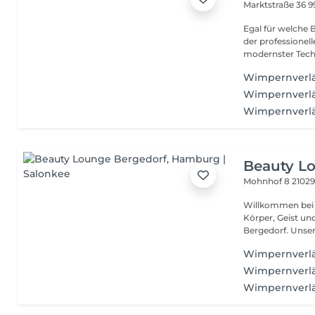
Marktstraße 36
9
Egal für welche 
der professionel
modernster Techn
Wimpernverlä
Wimpernverlä
Wimpernverlä
Beauty L
Mohnhof 8
2102
Willkommen bei 
Körper, Geist u
Bergedor
Wimpernverlän
Wimpernverlän
Wimpernverlän