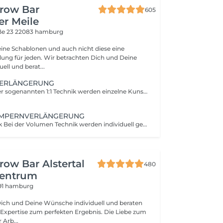
Brow Bar
605
r Meile
ße 23
22083 hamburg
keine Schablonen und auch nicht diese eine
ir betrachten Dich und Deine
ell und berat...
VERLÄNGERUNG
1x1 Technik Bei der sogenannten 1:1 Technik werden einzelne Kunstwimpern an einzelne Naturwimpern appliziert. Diese Technik ist besonders für Wimperneinsteiger gut geeignet und bei Wunsch auch jederzeit auf die Volumentechnik erweiterbar.
N
MPERNVERLÄNGERUNG
Volumen-Technik Bei der Volumen Technik werden individuell gestaltete Kunsthaarfächer auf die einzelne Echthaarwimper gesetzt. Diese Methode besticht durch ihre große Vielfalt. Looks von sehr natürlich, fast unsichtbar bis hin zu intensiv und ausdrucksstark ist hier kein Problem.
row Bar Alstertal
480
zentrum
91 hamburg
Dich und Deine Wünsche individuell und beraten
ertise zum perfekten Ergebnis. Die Liebe zum
 Arb...