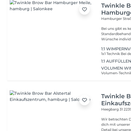
Twinkle 
Hamburge
Hamburger Stra
Bei uns gibt es 
Standardbehandlung für jeden. W
Wünsche individu
1:1 WIMPERN
1:1 AUFFÜLLE
VOLUMEN WI
Twinkle B
Einkaufs
Heegbarg 31
223
Wir betrachten 
dich mit unserer Exp
Detail bei unserer