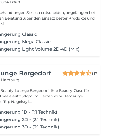
9084 Erfurt
Behandlungen Sie sich entscheiden, angefangen bei
len Beratung ,über den Einsatz bester Produkte und
i...
ngerung Classic
ngerung Mega Classic
ngerung Light Volume 2D-4D (Mix)
ounge Bergedorf
317
9 Hamburg
Beauty Lounge Bergedorf, Ihre Beauty-Oase für
nd Seele auf 250qm im Herzen vom Hamburg-
f. Unsere Top Nagelstyli...
gerung 1D - (1:1 Technik)
gerung 2D - (2:1 Technik)
gerung 3D - (3:1 Technik)