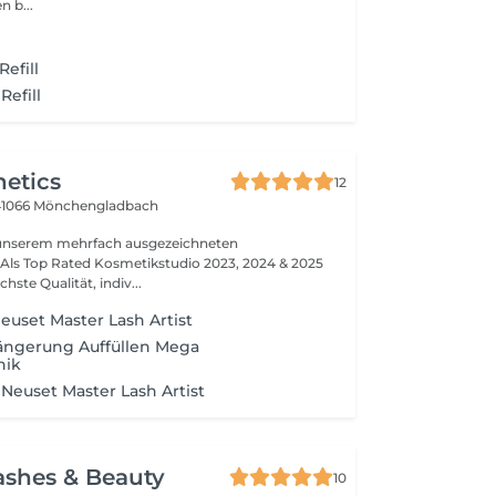
n b...
efill
efill
hetics
12
41066 Mönchengladbach
unserem mehrfach ausgezeichneten
5
hste Qualität, indiv...
euset Master Lash Artist
ngerung Auffüllen Mega
nik
euset Master Lash Artist
ashes & Beauty
10