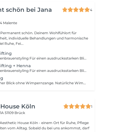
t schön bei Jana
4
14 Malente
Permanent schön. Deinem Wohlfühlort für
nheit, individuelle Behandlungen und harmonische
se. Mit viel Ruhe, Fei...
ifting
Wimpern- & Augenbrauenstyling Für einen ausdrucksstarken Blick und perfekt gepflegte Augenbrauen ganz ohne täglichen Aufwand. Durch Wimpern- und Augenbrauenlifting, Henna Brows sowie das Färben von Wimpern und Brauen werden Ihre natürlichen Gesichtszüge betont und optimal in Szene gesetzt. **Ideal für:** Mehr Schwung und Ausdruck Vollere, definierte Augenbrauen Helle oder lückenhafte Brauen Einen gepflegten Look rund um die Uhr Natürlich schön. Jeden Tag.
ifting + Henna
Wimpern- & Augenbrauenstyling Für einen ausdrucksstarken Blick und perfekt gepflegte Augenbrauen ganz ohne täglichen Aufwand. Durch Wimpern- und Augenbrauenlifting, Henna Brows sowie das Färben von Wimpern und Brauen werden Ihre natürlichen Gesichtszüge betont und optimal in Szene gesetzt. **Ideal für:** Mehr Schwung und Ausdruck Vollere, definierte Augenbrauen Helle oder lückenhafte Brauen Einen gepflegten Look rund um die Uhr Natürlich schön. Jeden Tag.
ng
Lash Lifting, wacher Blick ohne Wimpernzange. Natürliche Wimpern werden sanft geliftet, wirken länger, dichter & geschwungener. Effekt: hält ca. 4-6 Wochen.
 House Köln
1
 1A
51109 Brück
esthetic House Köln - einem Ort für Ruhe, Pflege
iten vom Alltag. Sobald du bei uns ankommst, darf