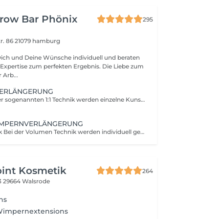
Brow Bar Phönix
295
r. 86
21079 hamburg
Dich und Deine Wünsche individuell und beraten
ertise zum perfekten Ergebnis. Die Liebe zum
 Arb...
VERLÄNGERUNG
1x1 Technik Bei der sogenannten 1:1 Technik werden einzelne Kunstwimpern an einzelne Naturwimpern appliziert. Diese Technik ist besonders für Wimperneinsteiger gut geeignet und bei Wunsch auch jederzeit auf die Volumentechnik erweiterbar.
N
MPERNVERLÄNGERUNG
Volumen-Technik Bei der Volumen Technik werden individuell gestaltete Kunsthaarfächer auf die einzelne Echthaarwimper gesetzt. Diese Methode besticht durch ihre große Vielfalt. Looks von sehr natürlich, fast unsichtbar bis hin zu intensiv und ausdrucksstark ist hier kein Problem.
oint Kosmetik
264
3
29664 Walsrode
ns
Wimpernextensions