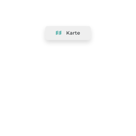
Karte
Unternehmen
Support
Team
&
Jobs
Ihr Geschäft hinzufügen
Rechtlich
Widerrufsrecht ausüben