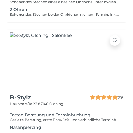
Schonendes Stechen eines einzelnen Ohrlochs unter hygienischen Bedingungen. Inklusive Erstschmuck und Pflegehinweisen. Für ein sicheres und sauberes Ergebnis. Wir stechen sanft nach vorheriger Absprache und Beratung. Kein Schießen! inkl. Kosmetikum und modischen Gesundheitsstecker.
2 Ohren
Schonendes Stechen beider Ohrlöcher in einem Termin. Inklusive Erstschmuck und ausführlicher Pflegeanleitung. Ideal für ein gleichmäßiges Ergebnis. Wir stechen sanft nach vorheriger Absprache und Beratung. Kein Schießen! inkl. Kosmetikum und modischen Gesundheitsstecker.
B-Stylz
216
Hauptstraße 22
82140 Olching
Tattoo Beratung und Terminbuchung
Gezielte Beratung, erste Entwürfe und verbindliche Terminbuchung. Betrag wird beim Stechtag angerechnet. Instagram: @fatratcat.design Hinweis: Keine Kartenzahlung möglich!
Nasenpiercing