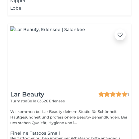
Nippel
Lobe
Lar Beauty
1
Turmstraße 1a
63526 Erlensee
Willkommen bei Lar Beauty deinem Studio für Schönheit,
Hautgesundheit und professionelle Beauty-Behandlungen. Bei
uns stehen Qualität, Hygiene und i...
Fineline Tattoos Small
Bei Tattoowünschen immer per Whatsapp bitte anfragen, um den genauen Preis zu erfahren. Fineline Tattoos werden nach Größe und Aufwand kalkuliert