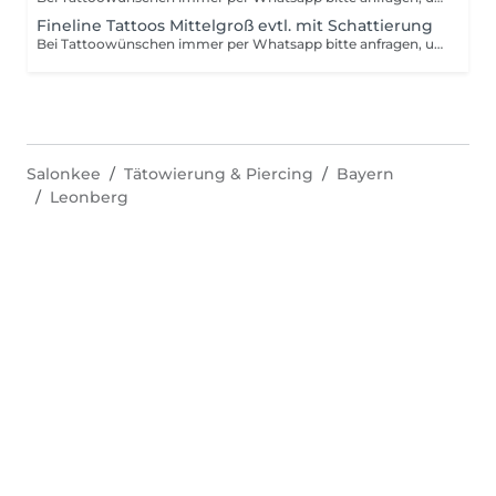
Fineline Tattoos Mittelgroß evtl. mit Schattierung
Bei Tattoowünschen immer per Whatsapp bitte anfragen, um den genauen Preis zu erfahren. Fineline Tattoos werden nach Größe und Aufwand kalkuliert
Salonkee
Tätowierung & Piercing
Bayern
Leonberg