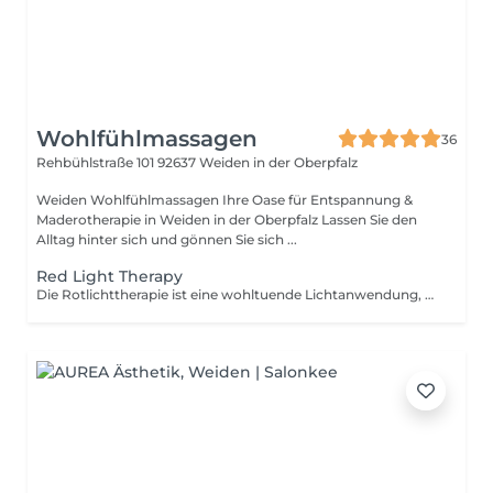
Wohlfühlmassagen
36
Rehbühlstraße 101
92637 Weiden in der Oberpfalz
Weiden Wohlfühlmassagen Ihre Oase für Entspannung &
Maderotherapie in Weiden in der Oberpfalz Lassen Sie den
Alltag hinter sich und gönnen Sie sich ...
Red Light Therapy
Die Rotlichttherapie ist eine wohltuende Lichtanwendung, die den Körper mit gezieltem roten und nahinfraroten Licht unterstützt. Sie kann die Regeneration fördern, die Durchblutung anregen, Muskelverspannungen lösen und das allgemeine Wohlbefinden steigern. Die sanfte, schmerzfreie Behandlung eignet sich ideal zur Entspannung sowie zur Unterstützung von Haut, Muskulatur und Erholung nach körperlicher Belastung.