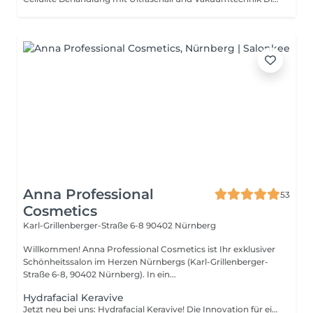
Anna Professional
53
Cosmetics
Karl-Grillenberger-Straße 6-8
90402 Nürnberg
Willkommen! Anna Professional Cosmetics ist Ihr exklusiver
Schönheitssalon im Herzen Nürnbergs (Karl-Grillenberger-
Straße 6-8, 90402 Nürnberg). In ein...
Hydrafacial Keravive
Jetzt neu bei uns: Hydrafacial Keravive! Die Innovation für eine gesunde Kopfhaut. Keravive ist eine einzigartige Behandlung zur Reinigung, Stimluierung, Versorgung und Hydration der Kopfhaut. Mit einem speziellen Aufsatz für das Hydrafacial-Handstück wird eine Peptid-Komplexlösung für eine gesündere Kopfhaut einmassiert. Wenn Sie unter sehr dünnem Haar oder Haarausfall leiden, können Sie mit einer Keravive-Behandlung von einer gesunden Kopfhaut profitieren. Sie ist die Basis für gesünderes und volleres Haar! Um die Kopfhaut zu Hause weiterzupflegen, erhalten Sie ein Peptid-Komplexspray zur täglichen Pflege zu Hause. Das Spray maximiert die Behandlungsergebnisse und Kopfhaut und Haarfloikel werden damit täglich stimuliert sowie mit Nährstoffen versorgt. HydraFacial ist für jeden Hauttyp geeignet und hat, neben der effektiven Gesichtsreinigung, auch eine Vielzahl weiterer Vorteile: -Fältchen und Alterserscheinungen werden gemildert -Pigmentflecken oder Sonnenschäden werden reduziert -Poren verkleinern sich -Ölige, verstopfte Haut wird geklärt -Die Elastizität und Straffheit der Haut werden erhöht -Ein strahlender Teint ist das Ergebnis