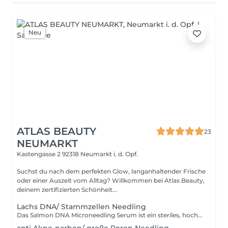
Neu
ATLAS BEAUTY
23
NEUMARKT
Kastengasse 2
92318 Neumarkt i. d. Opf.
Suchst du nach dem perfekten Glow, langanhaltender Frische
oder einer Auszeit vom Alltag? Willkommen bei Atlas Beauty,
deinem zertifizierten Schönheit...
Lachs DNA/ Stammzellen Needling
Das Salmon DNA Microneedling Serum ist ein steriles, hochkonzentriertes Wirkstoffpräparat aus Korea zur Hautverjüngung, Revitalisierung und Verbesserung der Hautstruktur. Es enthält hochreine Polynukleotide (PDRN) aus Lachs-DNA, die die Zellregeneration fördern und die Kollagen- und Elastinproduktion anregen. Zudem gleicht er den Hautton an, spendet Feuchtgkeit und verringert kleine dunkle spots und großporige Haut. Dieses spezielle Serum ist also ein kleiner Allrounder, für mehr "Glasskin".