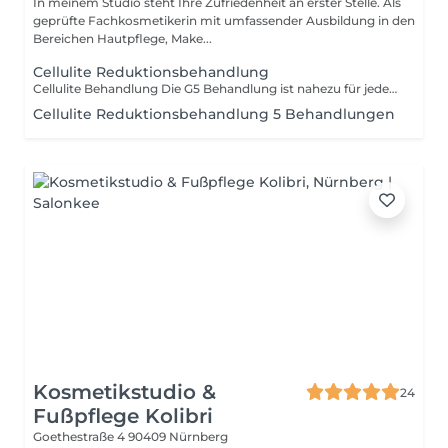
In meinem Studio steht Ihre Zufriedenheit an erster Stelle. Als
geprüfte Fachkosmetikerin mit umfassender Ausbildung in den
Bereichen Hautpflege, Make...
Cellulite Reduktionsbehandlung
Cellulite Behandlung Die G5 Behandlung ist nahezu für jeden geeignet, der von Cellulite betroffen ist und straffe und vitalisierte Haut haben möchte. Egal ob Mann oder Frau. Vorteile und Auswirkungen auf das Körperfett *Verbessert die Durchblutung *Nützlich zur Straffung der Körperkonturen *Unterstützt lang eingelagerte Fettdepots und subkutanes Fett zu reduzieren *Reduziert Fettablagerungen bei schlechter Durchblutung * Verteilt gleichmäßig subkutane Flüssigkeiten und Fette Vorteile und Auswirkungen auf die Haut *Verbessert das Hautbild *Reduktion von Cellulite*Verbesserte Hautfarbe*Entgiftung
Cellulite Reduktionsbehandlung 5 Behandlungen
Kosmetikstudio &
24
Fußpflege Kolibri
Goethestraße 4
90409 Nürnberg