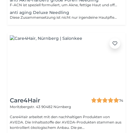
anti Akne-narben/ große Poren Needling
F-ACN ist speziell formuliert, um Akne, fettige Haut und offene Poren effektiv zu behandeln. Die Formel enthält eine Kombination aus Hyaluronsäure, Niacinamid, ZnPCA und Panthenol, die synergistisch wirken, um Entzündungen und Rötungen zu reduzieren, die Haut zu hydratisieren und die Talgproduktion zu kontrollieren. Erwarten Sie eine signifikante Reduzierung von Akne, fettiger Haut und offenen Poren, sowie eine Verbesserung des Hautbildes und Hautelsatizität. Behandlungsfrequenz: Erste Kur von 2 bis 4 Behandlungen im Abstand von 2 Wochen, danach eine Behandlung alle 6 Wochen zur Erhaltung
anti aging Deluxe Needling
Diese Zusammensetzung ist nicht nur irgendeine Hautpflegeformel. Es ist eine revolutionäre Mischung aus NCTC135, die deine Haut auf das nächste Level hebt. Von der Revitalisierung bis zur Zellernährung diese Formel ist der Schlüssel zur Verjüngung deiner Haut. NCTC135: Ein Power-Mix aus 4 Mineralien, 23 Aminosäuren, 18 Vitaminen, 6 Co-Enzymen, 5 Nukleinsäuren und 2 Reduktionsmitteln
Care4Hair
74
Moritzbergstr. 43
90482 Nürnberg
Care4Hair arbeitet mit den nachhaltigen Produkten von
AVEDA. Die Inhaltsstoffe der AVEDA-Produkten stammen aus
kontrolliert ökologischem Anbau. Die pe...