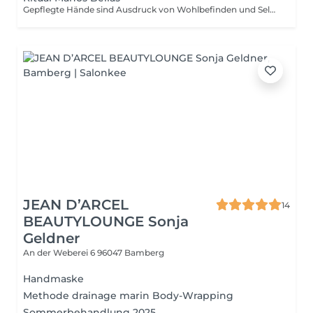
Gepflegte Hände sind Ausdruck von Wohlbefinden und Selbstfürsorge. Mit unserem Ritual Wohlfühlhände schenken Sie Ihrer Haut Geschmeidigkeit, Ihre Nägel werden kräftiger und gesund aussehend, und Ihre Hände wirken insgesamt frischer und gepflegter. Regelmäßige Pflege schützt vor Trockenheit und sorgt für ein angenehmes Hautgefühl im Alltag. Im Rahmen des Rituals werden Ihre Hände sanft gereinigt, die Nägel sorgfältig gefeilt und geformt sowie die Nagelhaut schonend entfernt. So erhalten Ihre Hände die Pflege, die sie verdienen unkompliziert und effektiv.
JEAN D’ARCEL
14
BEAUTYLOUNGE Sonja
Geldner
An der Weberei 6
96047 Bamberg
Handmaske
Methode drainage marin Body-Wrapping
Sommerbehandlung 2025