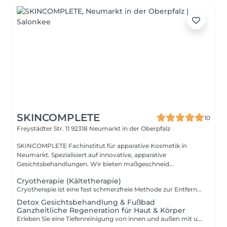
SKINCOMPLETE
10
Freystädter Str. 11
92318 Neumarkt in der Oberpfalz
SKINCOMPLETE Fachinstitut für apparative Kosmetik in
Neumarkt. Spezialisiert auf innovative, apparative
Gesichtsbehandlungen. Wir bieten maßgeschneid...
Cryotherapie (Kältetherapie)
Cryotherapie ist eine fast schmerzfreie Methode zur Entfernung von Hautveränderungen. Sie beseitigt Pigmentstörungen und Altersflecken. Fibrome können in Sekunden schmerzfrei zerstört werden.
Detox Gesichtsbehandlung & Fußbad
Ganzheitliche Regeneration für Haut & Körper
Erleben Sie eine Tiefenreinigung von innen und außen mit unserer exklusiven Detox Gesichtsbehandlung inklusive Detox Fußbad. Diese Kombination befreit Ihre Haut von Schadstoffen, stimuliert die Durchblutung und fördert das allgemeine Wohlbefinden. Behandlungsablauf: Detox Fußbad zur Entgiftung & Aktivierung des Stoffwechsels Sanfte Gesichtsreinigung zur Entfernung von Unreinheiten Peeling zur Förderung der Zellerneuerung Inklusive Augenbrauenkorrektur Entgiftende Maske mit wertvollen Wirkstoffen Entspannende Massage zur Anregung der Mikrozirkulation Abschlusspflege für eine hydratisierte, strahlende Haut Gönnen Sie sich dieses Rundum-Wohlfühl-Erlebnis für neue Energie und Frische. Jetzt Termin sichern & sich rundum verwöhnen lassen!