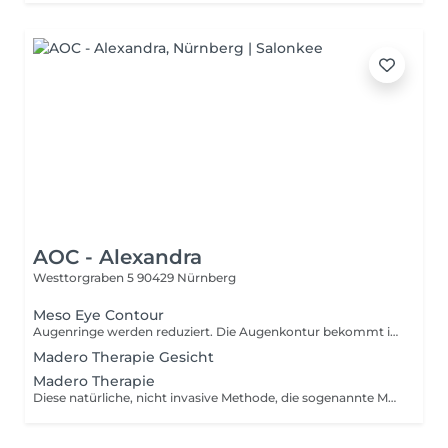
AOC - Alexandra
Westtorgraben 5
90429 Nürnberg
Meso Eye Contour
Augenringe werden reduziert. Die Augenkontur bekommt ihre Vitalität und Ausstrahlung zurück.
Madero Therapie Gesicht
Madero Therapie
Diese natürliche, nicht invasive Methode, die sogenannte Maderotherapie, stammt ursprünglich aus Kolumbien ("Madero" bedeutet auf Spanisch "Holz") und hat sich als besonders effektiv erwiesen bei der Reduktion des Hüftumfangs und des Oberarms- und Oberschenkelumfangs und damit einhergehend die signifikante Verringerung der Orangenhaut. Bei der Maderotherapie werden die Problemzonen mit speziellen Holzwalzen behandelt. Durch intensiven Druck und Zug werden Haut, Bindegewebe und Muskulatur bearbeitet und dadurch die Durchblutung und der Stoffwechsel, sowie das Lymphsystem angeregt. Die Cellulite-typischen Dellen werden im Laufe der Behandlungsserie sichtbar verringert. Das positive Ergebnis der Maderobehandlungen ist schon nach wenigen Behandlungen sichtbar.