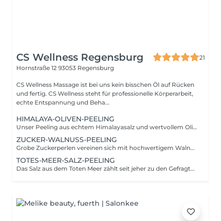
CS Wellness Regensburg
21
Hornstraße 12
93053 Regensburg
CS Wellness Massage ist bei uns kein bisschen Öl auf Rücken
und fertig. CS Wellness steht für professionelle Körperarbeit,
echte Entspannung und Beha...
HIMALAYA-OLIVEN-PEELING
Unser Peeling aus echtem Himalayasalz und wertvollem Olivenöl - eine Wohltat für die Haut vor jeder Massage. Erlesenes Himalayasalz hat den Ruf ein Gesundheits-Allrounder zu sein: Es soll giftige Stoffe im Körper lösen, den Blutdruck senken und sogar Gicht und rheumatische Beschwerden lindern können. Seit vielen tausend Jahren wird Olivenöl bereits zur Hautpflege verwendet. Mit seinen wertvollen Inhaltsstoffen ist es ein ideales Hautpflegemittel vor allem bei trockener und rissiger Haut. Seine antibakterielle Wirkung schützt die Haut und macht sie weich und geschmeidig.
ZUCKER-WALNUSS-PEELING
Grobe Zuckerperlen vereinen sich mit hochwertigem Walnussöl zu einem wunderbaren Sugarscrub, das die Poren öffnet und abgestorbene Hautschüppchen gekonnt entfernt - das Hautbild wirkt sofort jünger und frischer. Walnussöl enthält einen hohen Anteil an Linolsäure, die dafür sorgt, dass das Öl schnell in die Haut einzieht und sie dabei weich und geschmeidig macht. Selbst trockenste und irritierte Haut kann so an Elastizität zurückgewinnen und wird mild gepflegt. Durch die entzündungshemmende Wirkung der Vitamine, Säuren und Antioxidantien im Walnussöl können auch Hautunreinheiten minimiert werden.
TOTES-MEER-SALZ-PEELING
Das Salz aus dem Toten Meer zählt seit jeher zu den Gefragtesten in der Kosmetikbranche, denn kein anderes Gewässer weltweit weist einen derart hohen Salz- und Mineralstoffgehalt auf. Beim Peeling mit Totem Meer Salz werden nicht nur abgestorbene Hautschüppchen entfernt und die Durchblutung gefördert; die enthaltenen Mineralstoffe und Spurenelemente werden über die Haut aufgenommen und entfalten ihre gesundheitsfördernde Wirkung.