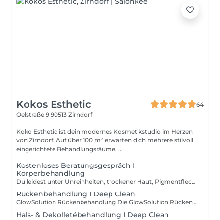
Kokos Esthetic
64
Oelstraße 9
90513 Zirndorf
Koko Esthetic ist dein modernes Kosmetikstudio im Herzen
von Zirndorf. Auf über 100 m² erwarten dich mehrere stilvoll
eingerichtete Behandlungsräume, ...
Kostenloses Beratungsgespräch I
Körperbehandlung
Du leidest unter Unreinheiten, trockener Haut, Pigmentflecken oder ersten Zeichen der Hautalterung an Rücken, Hals oder Dekolleté? Buche jetzt dein kostenloses und unverbindliches Beratungsgespräch inklusive individueller Hautanalyse bei uns im Studio.
Rückenbehandlung I Deep Clean
GlowSolution Rückenbehandlung Die GlowSolution Rückenbehandlung ist eine moderne Intensivbehandlung zur Unterstützung eines klareren, glatteren und ebenmäßigeren Hautbildes am Rücken. Durch innovative Technologien und hochwertige Wirkstoffe wird die Haut intensiv gereinigt, gepflegt und regeneriert. Die Behandlung eignet sich besonders bei: * Unreinheiten & Rückenakne * Vergrößerten Poren * Pigmentflecken & Unebenheiten * Trockener oder fahler Haut * Narben & Hautunregelmäßigkeiten Durch Tiefenreinigung, sanftes Needling und gezielte Wirkstoffzufuhr wird die Hauterneuerung unterstützt und die Haut sichtbar verfeinert. Für ein frisches, gepflegtes Hautgefühl und einen strahlenderen Rücken.
Hals- & Dekolletébehandlung I Deep Clean