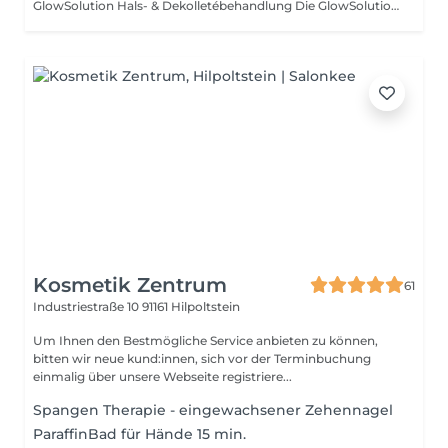
GlowSolution Hals- & Dekolletébehandlung Die GlowSolution Hals- & Dekolletébehandlung ist eine moderne Intensivbehandlung zur Unterstützung eines strafferen, glatteren und strahlenderen Hautbildes. Durch innovative Technologien und hochwertige Wirkstoffe wird die empfindliche Haut an Hals und Dekolleté intensiv gepflegt, hydratisiert und regeneriert. Die Behandlung eignet sich besonders bei: * Trockenheitsfältchen * Pigmentflecken & Sonnenschäden * Fahler oder müder Haut * Elastizitätsverlust * Feinen Linien & ersten Zeichen der Hautalterung Durch Tiefenreinigung, sanftes Needling und gezielte Wirkstoffzufuhr wird die Hauterneuerung unterstützt und die Haut sichtbar verfeinert. Für ein frisches, glattes und jugendlich strahlendes Hautbild an Hals & Dekolleté.
Kosmetik Zentrum
61
Industriestraße 10
91161 Hilpoltstein
Um Ihnen den Bestmögliche Service anbieten zu können,
bitten wir neue kund:innen, sich vor der Terminbuchung
einmalig über unsere Webseite registriere...
Spangen Therapie - eingewachsener Zehennagel
ParaffinBad für Hände 15 min.