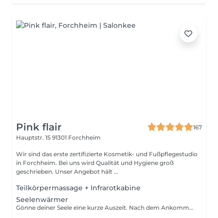
Pink flair
167
Hauptstr. 15
91301 Forchheim
Wir sind das erste zertifizierte Kosmetik- und Fußpflegestudio
in Forchheim. Bei uns wird Qualität und Hygiene groß
geschrieben. Unser Angebot hält ...
Teilkörpermassage + Infrarotkabine
Seelenwärmer
Gönne deiner Seele eine kurze Auszeit. Nach dem Ankommen in unserem Studio gehst du erst einmal zum Aufwärmen in die Infrarotkabine für 30 Minuten. Bei Meeresrauschen kannst du erst einmal den Alltag vergessen. Nach dem Aufwärmen bekommst du ein warmes entspannendes Fußbad und genießt dazu deinen Tee. Danach starten wir mit einer 50 minütigen Ganzkörpermassage. Und da unsere Füße uns das ganze Leben tragen, dürfen wir diese natürlich nicht vergessen. Deswegen gibt es dazu noch eine 30 minütige Fußzonenmassage. Liebe Kundinnen, liebe Kunden, unsere Zeit ist kostbar und wird exklusiv für Sie geplant. Sollten Sie verhindert sein, Ihren Termin wahrzunehmen, bitten wir um eine rechtzeitige Absage bei uns, mindestens jedoch 24 Stunden vor dem Termin. Absagen können Sie uns gerne per WhatsApp, E-mail oder telefonisch zukommen lassen. Bei nicht rechtzeitig abgesagten Terminen bzw. Nichterscheinen ohne Absage, behalten wir uns vor, eine Ausfallgebühr in Höhe von 50% des Behandlungspreises zu verlangen. Bei Buchung eines Behandlungstermins erkennen Sie diese Regelungen an. Bitte beachten Sie, dass an Wochenenden, Ruhetagen, Feiertagen und außerhalb der Öffnungszeiten, die Absagen zur Kenntnis genommen werden, die Bestätigungen jedoch an dem nächsten Arbeitstag erfolgen.