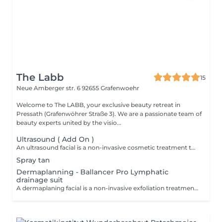
The Labb
15
Neue Amberger str. 6
92655 Grafenwoehr
Welcome to The LABB, your exclusive beauty retreat in
Pressath (Grafenwöhrer Straße 3). We are a passionate team of
beauty experts united by the visio...
Ultrasound ( Add On )
An ultrasound facial is a non-invasive cosmetic treatment that uses high-frequency sound waves to rejuvenate the skin. It works by stimulating collagen production, improving skin elasticity, and promoting cellular renewal. This can lead to a reduction in wrinkles, age spots, and other signs of aging, as well as improved skin tone and texture.
Spray tan
Dermaplanning - Ballancer Pro Lymphatic
drainage suit
A dermaplaning facial is a non-invasive exfoliation treatment that gently removes dead skin cells and fine vellus hair ("peach fuzz") using a sterile surgical blade. This procedure reveals a smoother, brighter complexion, enhances the absorption of skincare products, and creates a flawless canvas for makeup application. Suitable for most skin types, dermaplaning leaves the skin instantly refreshed with no downtime.