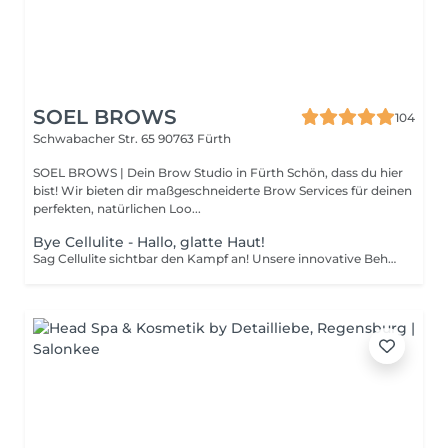
SOEL BROWS
104
Schwabacher Str. 65
90763 Fürth
SOEL BROWS | Dein Brow Studio in Fürth Schön, dass du hier
bist! Wir bieten dir maßgeschneiderte Brow Services für deinen
perfekten, natürlichen Loo...
Bye Cellulite - Hallo, glatte Haut!
Sag Cellulite sichtbar den Kampf an! Unsere innovative Behandlung mit G5-Technologie strafft deine Haut, fördert die Durchblutung und lässt Problemzonen deutlich glatter erscheinen. Dein Ergebnis: - Straffere und glattere Haut - Reduktion von Cellulite - Selbstbewusstsein in deiner Lieblingskleidung Jetzt Termin sichern und strahlen!