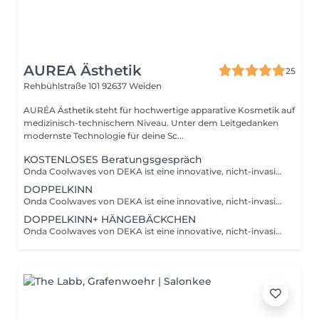
AUREA Ästhetik
25
Rehbühlstraße 101
92637 Weiden
AURÉA Ästhetik steht für hochwertige apparative Kosmetik auf
medizinisch-technischem Niveau. Unter dem Leitgedanken
modernste Technologie für deine Sc...
KOSTENLOSES Beratungsgespräch
Onda Coolwaves von DEKA ist eine innovative, nicht-invasive Bodyforming- und Hautstraffungsbehandlung. Die Technologie arbeitet gezielt mit mikrowellenbasierten Wellen, um Fettdepots zu reduzieren, Cellulite zu glätten und die Haut zu straffen, ohne dass die Hautoberfläche belastet wird. Jede Anwendung wird individuell auf deine Körperregion und Bedürfnisse abgestimmt, für sichtbare, nachhaltige Ergebnisse. In einem unverbindlichen, kostenlosen Beratungsgespräch klären wir gemeinsam, deine individuellen Ziele, Wünsche und Möglichkeiten für die Bodyforming- und Hautstraffungsbehandlung.
DOPPELKINN
Onda Coolwaves von DEKA ist eine innovative, nicht-invasive Bodyforming- und Hautstraffungsbehandlung. Die Technologie arbeitet gezielt mit mikrowellenbasierten Wellen, um Fettdepots zu reduzieren, Cellulite zu glätten und die Haut zu straffen, ohne dass die Hautoberfläche belastet wird. Jede Anwendung wird individuell auf deine Körperregion und Bedürfnisse abgestimmt, für sichtbare, nachhaltige Ergebnisse.
DOPPELKINN+ HÄNGEBÄCKCHEN
Onda Coolwaves von DEKA ist eine innovative, nicht-invasive Bodyforming- und Hautstraffungsbehandlung. Die Technologie arbeitet gezielt mit mikrowellenbasierten Wellen, um Fettdepots zu reduzieren, Cellulite zu glätten und die Haut zu straffen, ohne dass die Hautoberfläche belastet wird. Jede Anwendung wird individuell auf deine Körperregion und Bedürfnisse abgestimmt, für sichtbare, nachhaltige Ergebnisse.