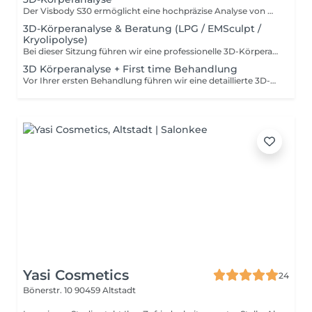
Der Visbody S30 ermöglicht eine hochpräzise Analyse von Körperzusammensetzung und Haltung auf medizinisch validierter Basis. Durch den 3D-Scan werden Parameter wie Körperfettanteil, Muskelmasse, segmentale Verteilung sowie posturale Auffälligkeiten erfasst. Die Ergebnisse dienen als Grundlage für gezielte Gesundheits-, Therapie- und Trainingskonzepte.
3D-Körperanalyse & Beratung (LPG / EMSculpt /
Kryolipolyse)
Bei dieser Sitzung führen wir eine professionelle 3D-Körperanalyse mit dem Visbody S30 durch. Dabei werden Körperzusammensetzung, Fett- und Muskelanteile, Körperhaltung und posturale Auffälligkeiten auf medizinisch validierter Basis erfasst. Im Anschluss besprechen wir Ihre persönlichen Ziele ob Hautstraffung, Fettreduktion oder Muskelaufbau und wählen gemeinsam die passende Methode, z. B. LPG Endermologie, EMSculpt oder Kryolipolyse. Die Ergebnisse dienen als Grundlage für ein maßgeschneidertes Behandlungs- und Trainingskonzept, das genau auf Ihre Bedürfnisse abgestimmt ist.
3D Körperanalyse + First time Behandlung
Vor Ihrer ersten Behandlung führen wir eine detaillierte 3D-Körperanalyse mit modernster Scantechnologie durch. Auf Basis Ihrer persönlichen Wünsche und Bedürfnisse wählen wir gemeinsam die passende Behandlungsmethode z. B. LPG Endermologie, EMSculpt oder Endospheres. So können wir Ihr Ziel optimal unterstützen, sei es Figurstraffung, Muskeldefinition oder Hautglättung. Zusätzlich besprechen wir, wie Sie die Ergebnisse durch individuelle Pflege und ggf. weitere Sitzungen nachhaltig optimieren können. Diese erste Behandlung kombiniert Analyse und eine maßgeschneiderte Probebehandlung, damit Sie sofort ein erstes Ergebnis erleben.
Yasi Cosmetics
24
Bönerstr. 10
90459 Altstadt