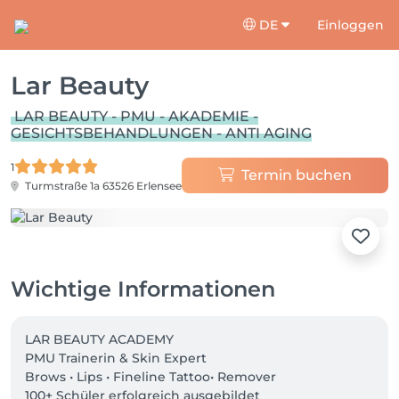
DE
Einloggen
Lar Beauty
LAR BEAUTY - PMU - AKADEMIE -
GESICHTSBEHANDLUNGEN - ANTI AGING
1
Termin buchen
Turmstraße 1a
63526 Erlensee
Wichtige Informationen
LAR BEAUTY ACADEMY

PMU Trainerin & Skin Expert

Brows • Lips • Fineline Tattoo• Remover

100+ Schüler erfolgreich ausgebildet