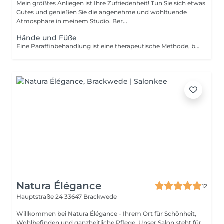
Mein größtes Anliegen ist Ihre Zufriedenheit! Tun Sie sich etwas
Gutes und genießen Sie die angenehme und wohltuende
Atmosphäre in meinem Studio. Ber...
Hände und Füße
Eine Paraffinbehandlung ist eine therapeutische Methode, bei der warmes, geschmolzenes Paraffinwachs auf die Haut aufgetragen wird. Dies öffnet die Poren, spendet tiefgehende Feuchtigkeit und fördert die Durchblutung. Die Behandlung macht die Haut weich und geschmeidig, lindert Muskelverspannungen und kann bei Gelenkschmerzen helfen. Sie wird oft in Spas und bei professionellen Maniküren und Pediküren angeboten.
Natura Élégance
12
Hauptstraße 24
33647 Brackwede
Willkommen bei Natura Élégance - Ihrem Ort für Schönheit,
Wohlbefinden und ganzheitliche Pflege. Unser Salon steht für