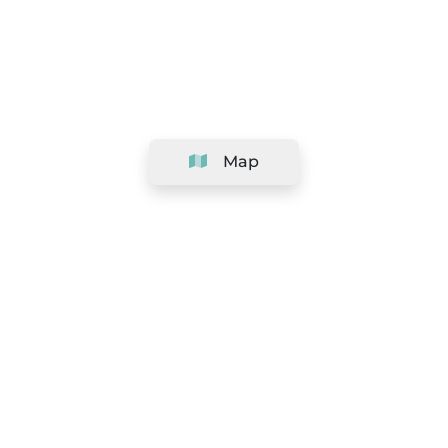
Map
Company
Support
Team
&
Careers
Information for salons