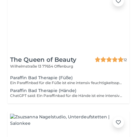
The Queen of Beauty
12
Wilhelmstraße 13
77654 Offenburg
Paraffin Bad Therapie (Füße)
Ein Paraffinbad für die Füße ist eine intensiv feuchtigkeitsspendende und beruhigende Behandlung, die besonders für trockene, rissige oder stark beanspruchte Haut empfohlen wird. Durch das Eintauchen der Füße in warmes Paraffin entsteht ein okklusiver Effekt, der die Feuchtigkeit in der Haut einschließt, die Blutzirkulation anregt und die Hauttextur sichtbar verbessert. Gleichzeitig wirkt die Wärme entspannend auf Muskeln und Gelenke und ist auch bei rheumatischen Beschwerden oder Gelenkschmerzen vorteilhaft. Am Ende wird die Behandlung mit einer entspannenden Fußmassage kombiniert, die den beruhigenden Effekt verstärkt und ein angenehmes Gefühl der Hydratation und Erfrischung der Haut hinterlässt, wodurch die Füße weich, tief genährt und sichtbar glatter werden.
Paraffin Bad Therapie (Hände)
ChatGPT said: Ein Paraffinbad für die Hände ist eine intensiv feuchtigkeitsspendende und beruhigende Behandlung, die besonders für trockene, rissige oder stark beanspruchte Haut empfohlen wird. Durch das Eintauchen der Hände in warmes Paraffin entsteht ein okklusiver Effekt, der die Feuchtigkeit in der Haut einschließt, die Blutzirkulation anregt und die Hauttextur sichtbar verbessert. Gleichzeitig wirkt die Wärme entspannend auf Muskeln und Gelenke und ist auch bei rheumatischen Beschwerden oder Gelenkschmerzen vorteilhaft. Am Ende wird die Behandlung mit einer entspannenden Handmassage kombiniert, die den beruhigenden Effekt verstärkt und ein angenehmes Gefühl der Hydratation und Erfrischung der Haut hinterlässt, wodurch die Hände weich, tief genährt und sichtbar glatter werden.