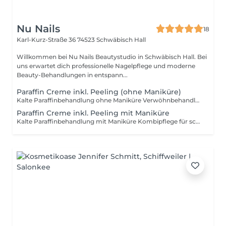
Nu Nails
18
Karl-Kurz-Straße 36
74523 Schwäbisch Hall
Willkommen bei Nu Nails Beautystudio in Schwäbisch Hall. Bei
uns erwartet dich professionelle Nagelpflege und moderne
Beauty-Behandlungen in entspann...
Paraffin Creme inkl. Peeling (ohne Maniküre)
Kalte Paraffinbehandlung ohne Maniküre Verwöhnbehandlung nur für die Haut der Hände ohne Maniküre. Peeling, Serum, Balsam und Creme-Paraffin sorgen für tiefenwirksame Feuchtigkeit und samtweiche Haut. Ideal als Zusatzbehandlung oder wenn du einfach nur deiner Haut etwas Gutes tun möchtest!
Paraffin Creme inkl. Peeling mit Maniküre
Kalte Paraffinbehandlung mit Maniküre Kombipflege für schöne und gesunde Hände: Zuerst bekommst du eine klassische Maniküre (Form, Nagelhautpflege, Feilen), danach folgt eine intensive Pflege mit Peeling, Serum, Balsam und Creme-Paraffin. Deine Hände werden spürbar weicher, glatter und intensiv gepflegt. Perfekt bei trockener oder beanspruchter Haut!