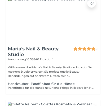
Maria's Nail & Beauty
51
Studio
Annonisweg 10
53840 Troisdorf
Willkommen bei Maria's Nail & Beauty Studio in Troisdorf In
meinem Studio erwarten Sie professionelle Beauty-
Behandlungen auf höchstem Niveau mit b...
Handzauber- Paraffinbad für die Hände
Paraffinbad für die Hände natürliche Pflege in liebevollen Händen** Als erfahrene Beautyfee biete ich dir eine persönliche, entspannende Handpflege mit Fokus auf trockene und beanspruchte Haut. Meine **Paraffinbehandlung** ist mehr als nur Wellness sie ist eine intensive Regeneration für deine Hände. **Ablauf der Behandlung:** - **Sanftes Enzympeeling**, um die Haut zu glätten und optimal auf die Pflege vorzubereiten. - **Warmes Paraffinbad**, das die Haut tief durchwärmt, Feuchtigkeit einschließt und die Durchblutung fördert. - **Wohltuende Massage mit pflegendem molekulare Öl**, das die Haut intensiv nährt, regeneriert und seidig weich macht. Diese Behandlung ist ideal für **trockene, rissige oder empfindliche Hände** und sorgt für sichtbare und spürbare Ergebnisse bereits nach der ersten Anwendung. **Gönn dir diesen Moment der Ruhe und Pflege deine Hände werden es dir danken.** Vereinbare jetzt deinen persönlichen Termin bei mir.