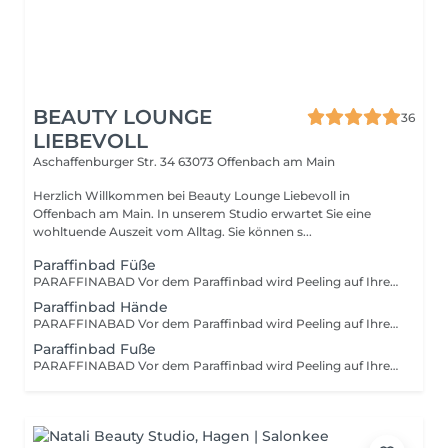
BEAUTY LOUNGE
36
LIEBEVOLL
Aschaffenburger Str. 34
63073 Offenbach am Main
Herzlich Willkommen bei Beauty Lounge Liebevoll in
Offenbach am Main. In unserem Studio erwartet Sie eine
wohltuende Auszeit vom Alltag. Sie können s...
Paraffinbad Füße
PARAFFINABAD Vor dem Paraffinbad wird Peeling auf Ihre Füße aufgerieben, dann eine Maske aufgetragen. Danach werden ihre Füße mehrmals in warmes, geschmolzenes Paraffin (ca. 50 - 55 °C) eingetaucht. Nach dem Erstarren entsteht eine sanfte Wärme - und Feuchtigkeitshülle, die tief in die Haut eindringt. Ideal für trockene, raue und strapazierte Haut
Paraffinbad Hände
PARAFFINABAD Vor dem Paraffinbad wird Peeling auf Ihre Hände aufgerieben, dann eine Maske aufgetragen. Danach werden ihre Hände mehrmals in warmes, geschmolzenes Paraffin (ca. 50 - 55 °C) eingetaucht. Nach dem Erstarren entsteht eine sanfte Wärme- und Feuchtigkeitshülle, die tief in die Haut eindringt. Ideal für trockene, raue und strapazierte Haut. Zum Schluß werden Ihre Hände massiert, um die Durchblutung zu aktivieren.
Paraffinbad Fuße
PARAFFINABAD Vor dem Paraffinbad wird Peeling auf Ihre Füße aufgerieben, dann eine Maske aufgetragen. Danach werden ihre Füße mehrmals in warmes, geschmolzenes Paraffin (ca. 50 - 55 °C) eingetaucht. Nach dem Erstarren entsteht eine sanfte Wärme - und Feuchtigkeitshülle, die tief in die Haut eindringt. Ideal für trockene, raue und strapazierte Haut