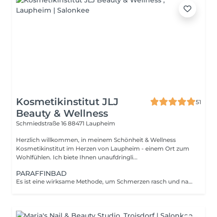
Kosmetikinstitut JLJ
51
Beauty & Wellness
Schmiedstraße 16
88471 Laupheim
Herzlich willkommen, in meinem Schönheit & Wellness
Kosmetikinstitut im Herzen von Laupheim - einem Ort zum
Wohlfühlen. Ich biete Ihnen unaufdringli...
PARAFFINBAD
Es ist eine wirksame Methode, um Schmerzen rasch und nachhaltig zu lindern * bei Arthritis * bei Arthrose * bei Rheuma * bei Neurodermitis * bei Winterekzemen Bei Beschwerden werden ein bis zwei Bahandlungen wöchentlich empfohlen.