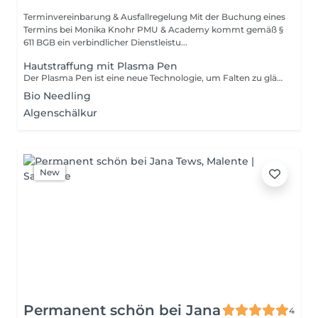
Terminvereinbarung & Ausfallregelung Mit der Buchung eines
Termins bei Monika Knohr PMU & Academy kommt gemäß §
611 BGB ein verbindlicher Dienstleistu...
Hautstraffung mit Plasma Pen
Der Plasma Pen ist eine neue Technologie, um Falten zu glätten und die Haut zu straffen. Bei der minimalinvasiven Behandlung wird ein Gerät in Form eines Stiftes verwendet, das per Ionen Hitze erzeugt und damit die gewünschten Gesichtszonen strafft.
Bio Needling
Algenschälkur
New
Permanent schön bei Jana
4