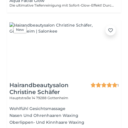
Aqua Facial Glow
Die ultimative Tiefenreinigung mit Sofort-Glow-Effekt! Durch sanfte Vakuum-Technologie werden Poren tiefenrein ausgespült, Hautschüppchen gelöst und die Haut gleichzeitig mit wertvollen Antioxidantien & Hyaluron durchflutet. Ablauf der Behandlung: • Sanfte Abreinigung • Porentiefe Vakuum-Reinigung • Sanfte Tiefenreinigung mit dem Skin Scrubber • Feuchtigkeits-Infusion mit Hyaluron & Antioxidantien • Pflegende Maske & Tagespflege Je nach gebuchter Option zusätzlich mit extra Wirkstoff-Ampulle, Pflege für Hals & Dekolleté oder hochwirksamen Anti-Aging-Wirkstoffen.
New
Hairandbeautysalon
1
Christine Schäfer
Hauptstraße 14
79288 Gottenheim
Wohlfühl Gesichtsmassage
Nasen Und Ohrenhaaren Waxing
Oberlippen- Und Kinnhaare Waxing