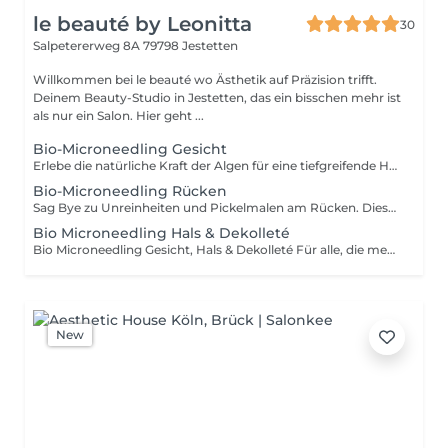
le beauté by Leonitta
30
Salpetererweg 8A
79798 Jestetten
Willkommen bei le beauté wo Ästhetik auf Präzision trifft.
Deinem Beauty-Studio in Jestetten, das ein bisschen mehr ist
als nur ein Salon. Hier geht ...
Bio-Microneedling Gesicht
Erlebe die natürliche Kraft der Algen für eine tiefgreifende Hauterneuerung. Beim Bio Microneedling werden mikroskopisch kleine Nadeln des Süßwasserschwamms Spongilla Fragilis sanft in die Haut eingearbeitet. Dabei werden Millionen Mikrokanäle gebildet, die: Das Ergebnis: strahlende, glatte & gesunde Haut 100 % vegan. Besonders geeignet bei: - Pigmentflecken und Hyperpigmentierung - Aknenarben oder Pickelmalen - Anti Aging und Feuchtigkeitsmangel - vorzeitiger Hautalterung, Linien und Falten - müdem, fahlem Hautbild Wichtige Hinweise für optimale Ergebnisse: Da die Haut nach dem Bio Microneedling bis zu 24 Stunden leicht gerötet sein kann, sollte kein besonderer Anlass direkt im Anschluss geplant werden. Vor der Behandlung: 3-4 Wochen keine Säuren oder Retinol verwenden. Nach der Behandlung: täglich Sonnenschutz, keine Peelings bis zur Regeneration.
Bio-Microneedling Rücken
Sag Bye zu Unreinheiten und Pickelmalen am Rücken. Diese Behandlung regeneriert die Haut tiefenwirksam, klärt verstopfte Poren und reduziert Narben perfekt für alle, die endlich wieder rückenfreie Outfits mit Selbstbewusstsein tragen wollen. Sichtbar reinere, glattere & feinere Haut schon nach wenigen Behandlungen. Besonders geeignet bei: - Pigmentflecken und Hyperpigmentierung - Aknenarben oder Pickelmalen Wichtige Hinweise für optimale Ergebnisse: Vor der Behandlung: 3-4 Wochen keine Säuren oder Retinol verwenden. Nach der Behandlung: täglich Sonnenschutz, keine Peelings bis zur Regeneration.
Bio Microneedling Hals & Dekolleté
Bio Microneedling Gesicht, Hals & Dekolleté Für alle, die mehr wollen als nur ein schönes Gesicht. Diese Premium-Variante behandelt zusätzlich Hals & Dekolleté Bereiche, wo sich Feuchtigkeitsmangel und Fältchen zuerst zeigen. Die Haut wird spürbar gestrafft, verfeinert und verjüngt für einen seidigen, gleichmäßigen Glow bis zum Ausschnitt. Der Effekt: ein jugendlicher, straffer Hals und ein Dekolleté, das sich sehen lassen kann. Beim Bio Microneedling werden mikroskopisch kleine Nadeln des Süßwasserschwamms Spongilla Fragilis sanft in die Haut eingearbeitet. Dabei werden Millionen Mikrokanäle gebildet, die: Das Ergebnis: strahlende, glatte & gesunde Haut 100 % vegan. Besonders geeignet bei: - Pigmentflecken und Hyperpigmentierung - Aknenarben oder Pickelmalen - Anti Aging und Feuchtigkeitsmangel - vorzeitiger Hautalterung, Linien und Falten - müdem, fahlem Hautbild Wichtige Hinweise für optimale Ergebnisse: Da die Haut nach dem Bio Microneedling bis zu 24 Stunden leicht gerötet sein kann, sollte kein besonderer Anlass direkt im Anschluss geplant werden.
New