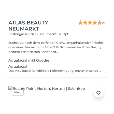
ATLAS BEAUTY
23
NEUMARKT
Kastengasse 2
92318 Neumarkt i. d. Opf.
Suchst du nach dem perfekten Glow, langanhaltender Frische
oder einer Auszeit vom Alltag? Willkommen bei Atlas Beauty,
deinem zertifizierten Schönheit...
Aquafacial inkl Goodie
Aquafacial
Das Aquafacial kombiniert Tiefenreinigung, enzymatisches Peeling und intensive Hydration zu einer effektiven Gesichtsbehandlung für einen sofort sichtbaren Glow. Verstopfte Poren werden sanft gereinigt, die Haut wird intensiv mit Feuchtigkeit versorgt und wirkt ebenmäßiger, frischer und strahlender. Abgerundet wird die Behandlung durch eine hochwertige Maske und eine wohltuende Rotlichttherapie, die die Regeneration unterstützt und das Hautbild zusätzlich verbessert.
New