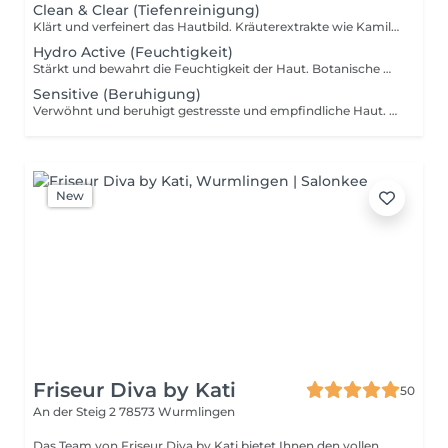
Clean & Clear (Tiefenreinigung)
Klärt und verfeinert das Hautbild. Kräuterextrakte wie Kamille, Salbei und Schafgarbe sind speziell auf die Bedürfnisse fettiger, unreiner oder Mischhaut abgestimmt. Unreinheiten, die mit der täglichen Hautpflege schwierig zu entfernen sind werden gelöst und der Teint erhält eine feinere Struktur und ein klares Hautbild.
Hydro Active (Feuchtigkeit)
Stärkt und bewahrt die Feuchtigkeit der Haut. Botanische Hyaluronsäure, Meeresfenchel und Zellen aus dem Papyrus, beleben und aktivieren den Feuchtigkeitsgehalt der Haut. Frische und ein optimale Durchfeuchtung der Haut kommen zurück.
Sensitive (Beruhigung)
Verwöhnt und beruhigt gestresste und empfindliche Haut. Prä- und probiotische Wirkstoffe, wieße Lupine und goldene Orchidee in Kombination mit einer entspannenden Massage stärken die natürliche Abwehrkräfte und stabilisieren das Gleichgewicht der Haut.
New
Friseur Diva by Kati
50
An der Steig 2
78573 Wurmlingen
Das Team von Friseur Diva by Kati bietet Ihnen den vollen