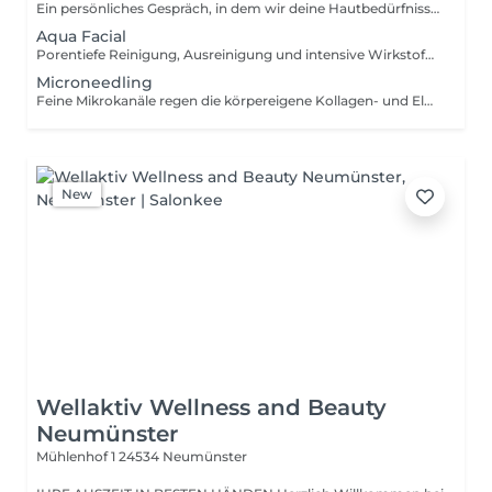
Ein persönliches Gespräch, in dem wir deine Hautbedürfnisse, Wünsche und Ziele besprechen als Basis für die optimale Behandlung.
Aqua Facial
Porentiefe Reinigung, Ausreinigung und intensive Wirkstoffinfusion mittels Vortex-Technologie für sofort sichtbar reine, hydrierte und strahlende Haut.
Microneedling
Feine Mikrokanäle regen die körpereigene Kollagen- und Elastinproduktion an und lassen die Haut sichtbar straffer, ebenmäßiger und jünger wirken.
New
Wellaktiv Wellness and Beauty
Neumünster
Mühlenhof 1
24534 Neumünster