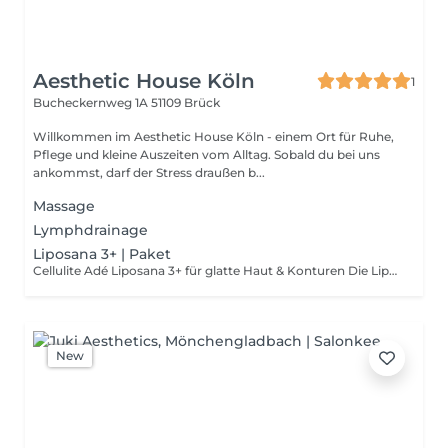
Aesthetic House Köln
1
Bucheckernweg 1A
51109 Brück
Willkommen im Aesthetic House Köln - einem Ort für Ruhe,
Pflege und kleine Auszeiten vom Alltag. Sobald du bei uns
ankommst, darf der Stress draußen b...
Massage
Lymphdrainage
Liposana 3+ | Paket
Cellulite Adé Liposana 3+ für glatte Haut & Konturen Die Liposana 3+ kombiniert moderne Technologie zur Fettzellenentleerung, Lymphaktivierung und Muskelstimulation. Sie ist ideal für alle, die: - hartnäckige Problemzonen wie Bauch, Beine oder Arme reduzieren möchten - unter Lipödem oder Cellulite leiden - ihr Bindegewebe straffen wollen - den Stoffwechsel aktivieren und sich leichter fühlen möchten Vorteile: - sichtbar glattere Haut & straffere Konturen - mehr Energie & Leichtigkeit durch Lymphfluss-Aktivierung - entspannend, schmerzfrei & ohne Ausfallzeit
New