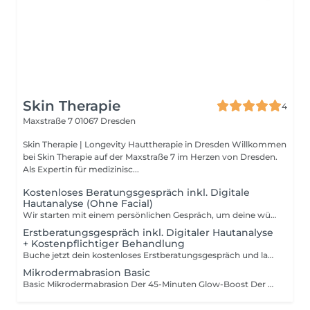
Skin Therapie
4
Maxstraße 7
01067 Dresden
Skin Therapie | Longevity Hauttherapie in Dresden Willkommen
bei Skin Therapie auf der Maxstraße 7 im Herzen von Dresden.
Als Expertin für medizinisc...
Kostenloses Beratungsgespräch inkl. Digitale
Hautanalyse (Ohne Facial)
Wir starten mit einem persönlichen Gespräch, um deine wünsche und Ziele festzulegen. Mit Hilfe unserer digitalen Hautanalyse blicken wir in die tieferen Hautschichten. Wir erstellen einen individuelles Pflegepaket für zuhause und Planen die Behandlungen.
Erstberatungsgespräch inkl. Digitaler Hautanalyse
+ Kostenpflichtiger Behandlung
Buche jetzt dein kostenloses Erstberatungsgespräch und lass dich professionell zu deiner Haut und den passenden Behandlungen beraten. (Inkl. Digitaler Hautanalyse) Gemeinsam finden wir die beste Lösung für deine Bedürfnisse.
Mikrodermabrasion Basic
Basic Mikrodermabrasion Der 45-Minuten Glow-Boost Der perfekte Frischekick für zwischendurch! Diese kompakte Behandlung ist ideal für unkomplizierte, normale Haut oder als optimale Erhaltungspflege nach einer Mikrodermabrasions-Kur, um das schöne Ergebnis langfristig zu sichern.