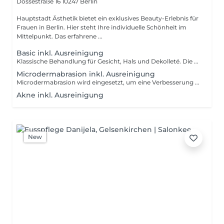
Dossestraße 16
10247 Berlin
Hauptstadt Ästhetik bietet ein exklusives Beauty-Erlebnis für
Frauen in Berlin. Hier steht Ihre individuelle Schönheit im
Mittelpunkt. Das erfahrene ...
Basic inkl. Ausreinigung
Klassische Behandlung für Gesicht, Hals und Dekolleté. Die Basic Gesichtsbehandlung ist ideal als Kennenlernbehandlung und perfekt für alle auf der Suche nach einem frische Kick. Für alle die sich noch unsicher sind, was ihrer Haut gut tut, die neu mit dem Thema Gesichtsbehandlungen in Berührung kommen möchten oder einfach wenig Zeit mitbringen und sich trotzdem Etwas Gutes tun möchten. Beinhaltet: Abreinigen, Peeling, Tonisieren und leichtes Ausreinigen von Hautunreinheiten, Abschlusspflege.
Microdermabrasion inkl. Ausreinigung
Microdermabrasion wird eingesetzt, um eine Verbesserung des Hautbilds zu erzielen. Die Microdermabrasion kommt vor allem im Gesicht zum Einsatz, kann aber auch an bestimmten Regionen des Körpers verwendet werden. Durch das Peeling werden Verhornungen und abgestorbene Hautschuppen abgetragen, sodass die Haut anschließend einen rosigen Teint, einen frischen Glow und ein ebenmäßiges Erscheinungsbild hat. Die Poren werden von Ablagerungen befreit und Unebenheiten werden entfernt, sodass der Talg besser abfließen kann und die Poren sich optisch verkleinern können. Das hat zur Folge, dass weniger Unreinheiten entstehen und die Haut Wirkstoffe von Pflegeprodukten besser aufnehmen kann. Außerdem wird die Durchblutung angeregt und die Zellerneuerung und Kollagenbildung der Haut gefördert. So hat die Microdermabrasion sogar einen Anti-Aging-Effekt.
Akne inkl. Ausreinigung
New