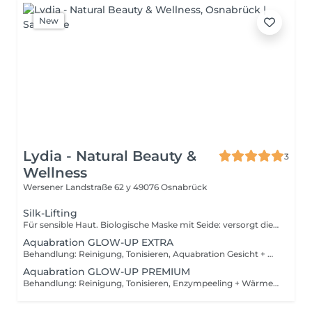
New
Lydia - Natural Beauty &
3
Wellness
Wersener Landstraße 62 y
49076 Osnabrück
Silk-Lifting
Für sensible Haut. Biologische Maske mit Seide: versorgt die Haut mit Vitaminen und Mineralien, strafft das Bindegewebe, verfeinert die Poren, festigt die Gefäße, bindet Gift- und Schadstoffe in der Haut, Lymphaktivierend, entschlackt, seidenfeines Hautgefühl (Reinigung, Tonisieren, Silk-Lifting Maske, Tiefen- und Abschlusspflege)
Aquabration GLOW-UP EXTRA
Behandlung: Reinigung, Tonisieren, Aquabration Gesicht + Hals + Dekolleté, Ampulle + Pflegemaske,Tiefen- und Abschlusspflege Dauer: 60 Minuten
Aquabration GLOW-UP PREMIUM
Behandlung: Reinigung, Tonisieren, Enzympeeling + Wärmeroller-Massage, Aquabration Gesicht + Hals + Dekolleté, Ampulle + Pflegemaske,Tiefen- und Abschlusspflege Dauer: 1 Std. 30 Minuten