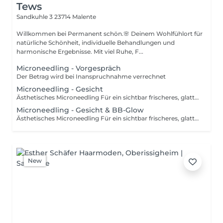
Tews
Sandkuhle 3
23714 Malente
Willkommen bei Permanent schön.🌸 Deinem Wohlfühlort für
natürliche Schönheit, individuelle Behandlungen und
harmonische Ergebnisse. Mit viel Ruhe, F...
Microneedling - Vorgespräch
Der Betrag wird bei Inanspruchnahme verrechnet
Microneedling - Gesicht
Ästhetisches Microneedling Für ein sichtbar frischeres, glatteres und strahlenderes Hautbild. Die natürliche Hautregeneration wird angeregt und die Haut intensiv revitalisiert. Geeignet für: Feine Linien und Fältchen Aknenarben Vergrößerte Poren Pigmentflecken Müde, fahle Haut Unebenes Hautbild Narbenbehandlung nach Operationen Gezielte Behandlungen können das Erscheinungsbild von Narben verbessern und die Hautregeneration unterstützen für ein ebenmäßigeres Hautbild. Geeignet für: Narben nach Brustoperationen Kaiserschnittnarben Chirurgische Narben Verletzungsnarben Dehnungsstreifen
Microneedling - Gesicht & BB-Glow
Ästhetisches Microneedling Für ein sichtbar frischeres, glatteres und strahlenderes Hautbild. Die natürliche Hautregeneration wird angeregt und die Haut intensiv revitalisiert. Geeignet für: Feine Linien und Fältchen Aknenarben Vergrößerte Poren Pigmentflecken Müde, fahle Haut Unebenes Hautbild Narbenbehandlung nach Operationen Gezielte Behandlungen können das Erscheinungsbild von Narben verbessern und die Hautregeneration unterstützen für ein ebenmäßigeres Hautbild. Geeignet für: Narben nach Brustoperationen Kaiserschnittnarben Chirurgische Narben Verletzungsnarben Dehnungsstreifen
New