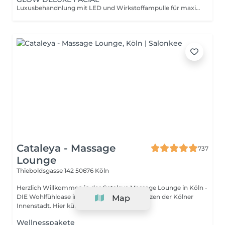
Luxusbehandnlung mit LED und Wirkstoffampulle für maximale Ergebnisse.
Cataleya - Massage
737
Lounge
Thieboldsgasse 142
50676 Köln
Herzlich Willkommen in der Cataleya Massage Lounge in Köln -
DIE Wohlfühloase im Cäcilien-Viertel im Herzen der Kölner
Map
Innenstadt. Hier kümmern sich S...
Wellnesspakete