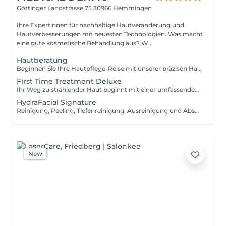
Göttinger Landstrasse 75
30966 Hemmingen
Ihre Expertinnen für nachhaltige Hautveränderung und
Hautverbesserungen mit neuesten Technologien. Was macht
eine gute kosmetische Behandlung aus? W...
Hautberatung
Beginnen Sie Ihre Hautpflege-Reise mit unserer präzisen Hautanalyse, die Ihren Hautzustand detailliert erfasst. Anhand dieser Analyse erstellen wir eine fundierte Empfehlung für Ihre individuelle Behandlungs- und Pflegeroutine, perfekt abgestimmt auf Ihre Hautbedürfnisse.
First Time Treatment Deluxe
Ihr Weg zu strahlender Haut beginnt mit einer umfassenden Hautanalyse, um Ihren individuellen Hauttyp und Zustand genau zu bestimmen. Diese Erkenntnisse nutzen wir, um eine vollständig personalisierte Behandlung zu konzipieren, die Ihre Haut zum Leuchten bringt. Ziel ist es, dass Sie sich nach der Behandlung nicht nur mit einem verbesserten Hautbild, sondern auch mit einem Gefühl von tiefer Erfrischung und Pflege wohlfühlen. Gönnen Sie sich dieses luxuriöse Erlebnis, das Ihre Haut zum Strahlen bringt.
HydraFacial Signature
Reinigung, Peeling, Tiefenreinigung, Ausreinigung und Abschlusspflege Erleben Sie luxuriöse Hautpflege mit HydraFacial. Diese exklusive Behandlung kombiniert hochwirksame Seren voller Antioxidantien, Peptide und Hyaluronsäure für eine gründliche Reinigung, sanftes Peeling, Abtragung und intensive Feuchtigkeitsversorgung. Genießen Sie strahlende, jugendlich-frische Haut und nachhaltige Ergebnisse. Lassen Sie Ihre natürliche Schönheit erstrahlen!
New