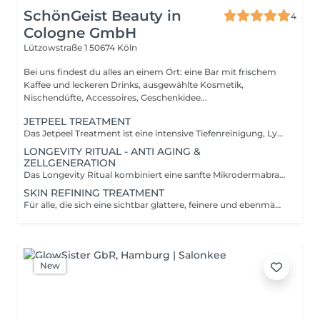
SchönGeist Beauty in
4
Cologne GmbH
Lützowstraße 1
50674 Köln
Bei uns findest du alles an einem Ort: eine Bar mit frischem
Kaffee und leckeren Drinks, ausgewählte Kosmetik,
Nischendüfte, Accessoires, Geschenkidee...
JETPEEL TREATMENT
Das Jetpeel Treatment ist eine intensive Tiefenreinigung, Lymphdrainage, Kältetherapie und Wirkstoffbehandlung. Mit der innovativen JET-Technologie werden hochkonzentrierte Booster, Vitamine und Feuchtigkeit unter sanftem Druck in die Haut eingeschleust. Die Haut wird porentief gereinigt, intensiv durchfeuchtet und erhält einen natürlichen, frischen Glow. Ideal, wenn du dir sofort sichtbare Frische und ein klares Hautbild wünschst. Behandlungsablauf: - Hautanalyse und Abreinigung inklusive 20-minütiger Gesichtsmassage - JetPeel Tiefenreinigung & Wirkstoffinfusion - Gesichtsmaske inklusive Nackenmassage - Abschlusspflege - Abpudern, Blush und Wimperntusche Behandlungszeit: 75 Minuten Servicezeit: 10 Minuten
LONGEVITY RITUAL - ANTI AGING &
ZELLGENERATION
Das Longevity Ritual kombiniert eine sanfte Mikrodermabrasion mit den hochwirksamen Produkten von SKIN REGIMEN LX. Die Produkte enthalten den sogenannten Longevity Complex, der Superfood-Pflanzenextrakte mit einem Hightech-Molekül verbindet. Behandlungsablauf: - Hautanalyse und Abreinigung mit Skin Regimen Cleansing Cream inklusive 20-minütiger Gesichtsmassage - Kristall-Mikrodermabrasion - Enzympeeling Skin Regimen Enzymatic Powder - Skin Regimen Booster - Skin Regimen Detox Peel Off Mask inklusive Nackenmassage - Abschlusspflege von Skin Regimen - Abpudern, Blush und Wimperntusche Behandlungszeit: 75 Minuten Servicezeit: 10 Minuten
SKIN REFINING TREATMENT
Für alle, die sich eine sichtbar glattere, feinere und ebenmäßigere Haut wünschen: Das Skin Refining Treatment ist eine moderne Hauterneuerungsbehandlung, die die natürliche Regeneration der Haut stimuliert und die Zellen anregt, neues Kollagen und Elastin zu bilden. Durch Microneedling werden Wirkstoffe wie Hyaluron und Peptide tief in die Haut eingeschleust - für eine straffere, glattere und frischere Haut. Ideal bei feinen Linien, erweiterten Poren, Aknenarben oder einem fahlen, müden Hautbild. Behandlungsverlauf: - Hautanalyse und Abreinigung inklusive 20-minütiger Gesichtsmassage - Auftragen einer milden Fruchtsäure - Microneedling inklusive hochkonzentrierter Wirkstoffe - Beruhigende Gesichtsmaske inklusive Nackenmassage - Abschlusspflege - Abpudern, Blush und Wimperntusche Behandlungszeit: 75 Minuten Servicezeit: 10 Minuten
New