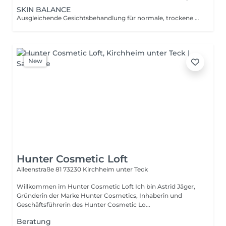
SKIN BALANCE
Ausgleichende Gesichtsbehandlung für normale, trockene und feuchtigkeitsarme Haut. Intensive Feuchtigkeitspflege, hochwertige Wirkstoffe und eine entspannende Massage fördern ein frisches und gepflegtes Hautbild. 90 Minuten-Behandlung enthält eine längere Massagedauer und Spezialpackung
New
Hunter Cosmetic Loft
Alleenstraße 81
73230 Kirchheim unter Teck
Willkommen im Hunter Cosmetic Loft Ich bin Astrid Jäger,
Gründerin der Marke Hunter Cosmetics, Inhaberin und
Geschäftsführerin des Hunter Cosmetic Lo...
Beratung