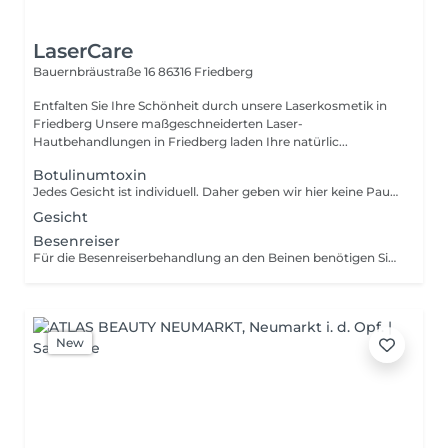
LaserCare
Bauernbräustraße 16
86316 Friedberg
Entfalten Sie Ihre Schönheit durch unsere Laserkosmetik in
Friedberg Unsere maßgeschneiderten Laser-
Hautbehandlungen in Friedberg laden Ihre natürlic...
Botulinumtoxin
Jedes Gesicht ist individuell. Daher geben wir hier keine Pauschal-Preise an. Vor der ersten Behandlung beraten wir Sie eingehend und teilen Ihnen da auch Ihren individuellen Preis mit.
Gesicht
Besenreiser
Für die Besenreiserbehandlung an den Beinen benötigen Sie unbedingt Kompressionsstrümpfe (bis Hüfte) Klasse 2.
New