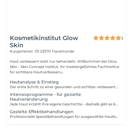
Kosmetikinstitut Glow
3
Skin
Kurgartenstr. 131
23570 Travemünde
Haut verbessern statt nur behandeln. Willkommen bei Glow
Skin - Skin Concept Institut, Ihr meistergeführtes Fachinstitut
für sichtbare Hautverbesseru...
Hautanalyse & Einstieg
Der erste Schritt zu einer gesunden und sichtbar verbesserten Haut. Mithilfe moderner Hautanalyse-Technologie und einer individuellen Beratung erfassen wir den aktuellen Hautzustand und entwickeln einen persönlichen Pflege- und Behandlungsplan. Ob Hautanalyse, Skin Coaching oder ein professionelles Einstiegsritual - dieser Bereich bildet die Grundlage für gezielte Hautverbesserung und langfristige Ergebnisse.
Intensivprogramme - für gezielte
Hautveränderung
Jede Haut erzählt ihre eigene Geschichte - deshalb gibt es bei unseren Intensivprogrammen keine Behandlung von der Stange. Auf Grundlage einer professionellen Hautanalyse, via Observ-Technologie und via BodyGen, erstellen wir ein individuelles Behandlungskonzept, das sich an Ihren persönlichen Hautzielen orientiert. Durch regelmäßige Begleitung, moderner Hautanalysen und gezielte Behandlungen arbeiten wir Schritt für Schritt an einer nachhaltigen Verbesserung Ihres Hautbildes.
Gezielte Effektbehandlungen
Professionelle Spezialbehandlungen für ausgewählte Hautbedürfnisse. Jede Behandlung basiert auf einem bewährten Behandlungskonzept und kombiniert hochwertige Wirkstoffe mit moderner apparativer Kosmetik. Von intensiver Feuchtigkeitsversorgung über Hautberuhigung bis hin zu Anti-Aging-Anwendungen - gezielte Effektbehandlungen setzen wirksame Impulse für ein sichtbar gepflegtes und vitales Hautbild.