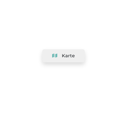
Karte
Unternehmen
Support
Team
&
Jobs
Ihr Geschäft hinzufügen