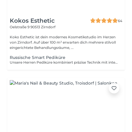
Kokos Esthetic
64
Oelstraße 9
90513 Zirndorf
Koko Esthetic ist dein modernes Kosmetikstudio im Herzen
von Zirndorf. Auf über 100 m² erwarten dich mehrere stilvoll
eingerichtete Behandlungsräume, ...
Russische Smart Pediküre
Unsere Herren Pediküre kombiniert präzise Technik mit intensiver Fußpflege für ein besonders sauberes und gepflegtes Ergebnis. Verhornungen und trockene Haut werden schonend entfernt, während Füße und Nägel sichtbar gepflegter, glatter und gesünder wirken.