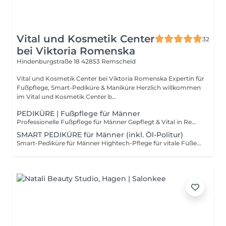
Vital und Kosmetik Center
32
bei Viktoria Romenska
Hindenburgstraße 18
42853 Remscheid
Vital und Kosmetik Center bei Viktoria Romenska Expertin für
Fußpflege, Smart-Pediküre & Maniküre Herzlich willkommen
im Vital und Kosmetik Center b...
PEDIKÜRE | Fußpflege für Männer
Professionelle Fußpflege für Männer Gepflegt & Vital in Remscheid Gepflegte Füße sind kein Luxus, sondern ein Zeichen von Gesundheit und Wohlbefinden. In unserem Studio in der Hindenburgstraße 18, 42853 Remscheid bieten wir eine speziell auf die Bedürfnisse von Männern zugeschnittene apparative Fußpflege an diskret, professionell und effektiv. Warum diese Behandlung für Sie wichtig ist: Gezielte Hornhautentfernung: Sanfte und gründliche Beseitigung von verhärteten Stellen mit moderner Technik. Nagelpflege: Fachgerechtes Kürzen und Reinigen der Nägel, um Druckstellen und Einwachsen vorzubeugen. Wellness-Effekt: Ein abschließendes Pflege-Öl oder eine Creme sorgt für ein frisches, vitales Hautgefühl. Zentrale Lage Schnell erreichbar: Unser Studio befindet sich direkt im Herzen der Remscheider Innenstadt, in unmittelbarer Nähe zum Rathaus, dem Allee-Center und dem Stadtpark. Dank der erstklassigen Lage an der Hindenburgstraße lässt sich der Termin perfekt in Ihren Alltag integrieren egal ob vor der Arbeit, in der Mittagspause oder nach dem Einkauf. Setzen Sie auf Professionalität und Hygiene für Ihre Füße. Wir freuen uns darauf, Sie persönlich in unserem Studio in Remscheid begrüßen zu dürfen!
SMART PEDIKÜRE für Männer (inkl. Öl-Politur)
Smart-Pediküre für Männer Hightech-Pflege für vitale Füße Effizient, modern und ergebnisorientiert: Erleben Sie die Smart-Pediküre für Männer in unserem Studio in der Hindenburgstraße 18, 42853 Remscheid. Diese innovative Methode mit speziellen Smart-Discs ist die Antwort auf die Ansprüche des modernen Mannes an eine professionelle Fußpflege. Ihre Vorteile durch die Smart-Technik: Maximale Effizienz: Hornhaut und raue Stellen werden deutlich schneller und gründlicher entfernt als bei herkömmlichen Methoden. Smart-Polish-Effekt: Die Haut wird nicht nur behandelt, sondern poliert. Das Ergebnis sind extrem glatte Füße, die sich spürbar länger gesund und gepflegt anfühlen. 100% Hygiene: Durch den Einsatz von Einweg-Schleifpads bieten wir Ihnen höchste Sicherheits- und Hygienestandards. Perfekt bei Sport & Belastung: Ideal für Männer, die viel zu Fuß unterwegs sind oder Sport treiben. Zentral im Herzen von Remscheid: Sparen Sie Zeit durch unsere erstklassige Lage an der Hindenburgstraße. Wir befinden uns direkt am Rathaus и Allee-Center. Parken Sie bequem im Center-Parkhaus oder nutzen Sie den kurzen Weg nach einem Termin in der Innenstadt oder einem Spaziergang im Stadtpark. Überzeugen Sie sich von der modernsten Art der Fußpflege. Wir freuen uns auf Ihren Besuch in der Remscheider Innenstadt!