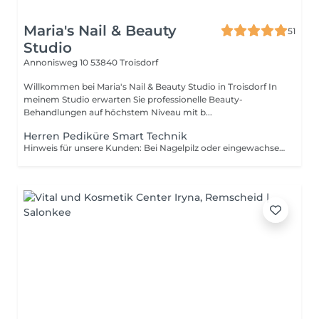
Maria's Nail & Beauty
51
Studio
Annonisweg 10
53840 Troisdorf
Willkommen bei Maria's Nail & Beauty Studio in Troisdorf In
meinem Studio erwarten Sie professionelle Beauty-
Behandlungen auf höchstem Niveau mit b...
Herren Pediküre Smart Technik
Hinweis für unsere Kunden: Bei Nagelpilz oder eingewachsenen Nägeln kann je nach Schweregrad und Behandlungsaufwand ein Aufpreis von 5 10 € anfallen. Männlicher SMART-Pediküre professionell & schonend** Holen Sie sich einen frischen und gepflegten Auftritt mit meinem **männlichen SMART-Pediküre** ohne Einweichen in die Wanne! Ich entferne **komplett alle Hornhautreste**, für ein glattes und angenehmes Hautgefühl. Bei starken Hornhautverhärtungen oder problematischen Stellen biete ich eine zusätzliche intensive Behandlung an der **Aufpreis beträgt nur 5€**. Egal ob eingewachsene Nägel, Druckstellen oder übermäßig dicke Nägel mit meiner speziellen SMART-Technik arbeite ich präzise, schmerzarm und effektiv. Ohne Wasserbad Hygienisch Schonend Männerfreundlich Vereinbaren Sie jetzt Ihren Termin und fühlen Sie sich wieder fit auf ganzer Linie!