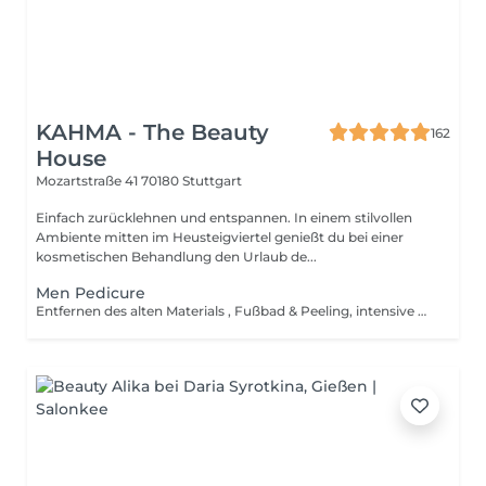
KAHMA - The Beauty
162
House
Mozartstraße 41
70180 Stuttgart
Einfach zurücklehnen und entspannen. In einem stilvollen
Ambiente mitten im Heusteigviertel genießt du bei einer
kosmetischen Behandlung den Urlaub de...
Men Pedicure
Entfernen des alten Materials , Fußbad & Peeling, intensive & gründliche Behandlung der Haut an Füßen und Zehen, entfernen verhornter Stellen, biosculpture Pflegebase, Pflege der Nagelhaut (Öl & Creme) Add-on Empfehlung: Paraffin-Bad für extra weiche Füße einfach dazubuchen