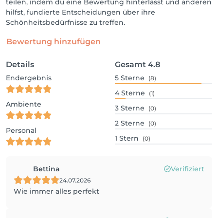
teilen, indem du eine Bewertung hinterlässt und anderen
hilfst, fundierte Entscheidungen über ihre
Schönheitsbedürfnisse zu treffen.
Bewertung hinzufügen
Details
Gesamt
4.8
Endergebnis
5
Sterne
(8)
4
Sterne
(1)
Ambiente
3
Sterne
(0)
2
Sterne
(0)
Personal
1
Stern
(0)
Bettina
Verifiziert
24.07.2026
Wie immer alles perfekt