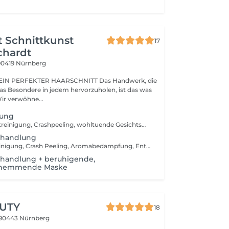
 Schnittkunst
17
chardt
90419 Nürnberg
EIN PERFEKTER HAARSCHNITT Das Handwerk, die
das Besondere in jedem hervorzuholen, ist das was
s ausmacht. Wir verwöhne...
lung
Extra sanfte Hautreinigung, Crashpeeling, wohltuende Gesichtsmaske und Massage für Gesicht, Hals, Dekolleté, Nacken, Schulter und Kopf , individuelle Pflegecreme
ehandlung
Intensive Hautreinigung, Crash Peeling, Aromabedampfung, Entfernen von Unreinheiten, individuelle Pflegecreme
handlung + beruhigende,
shemmende Maske
UTY
18
90443 Nürnberg