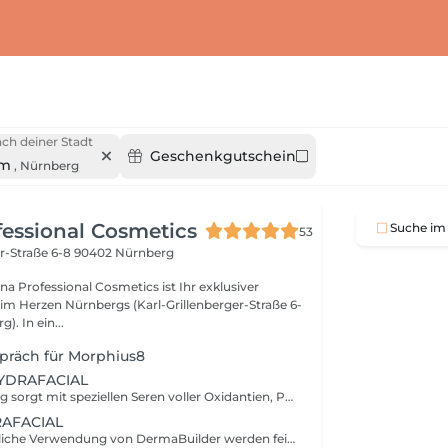
ch deiner Stadt
Geschenkgutschein
um
,
Nürnberg
essional Cosmetics
Suche im 
53
er-Straße 6-8
90402 Nürnberg
 Professional Cosmetics ist Ihr exklusiver
im Herzen Nürnbergs (Karl-Grillenberger-Straße 6-
). In ein...
präch für Morphius8
YDRAFACIAL
Diese Behandlung sorgt mit speziellen Seren voller Oxidantien, Peptide und Hyaluronsäure für eine nachhaltige Reinigung, Peeling, Abtragung und Feuchtigkeitsversorgung der Haut. Schritt 1 -Exfolieren und Peelen Schritt 2 -Tiefenreinigung Schritt 3 -Versorgung und Aufbauen -Heimpflege zur Weiterführung der Behandlung: Wir empfehlen je nach Hautbild und Zustand unsere iS Clinical Produkte.
AFACIAL
Durch die zusätzliche Verwendung von DermaBuilder werden feine Linien und Fältchen reduziert. Schritt 1 -Exfolieren und Peelen Schritt 2 -Tiefenreinigung Schritt 3 -Versorgung und Aufbauen -DermaBuilder -LED- Licht -Heimpflege zur Weiterführung der Behandlung: Wir empfehlen das iS Clinical Age-Defying Kit