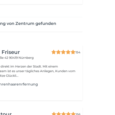
bung von Zentrum gefunden
 Friseur
154
aße 42
90419 Nürnberg
 direkt im Herzen der Stadt. Mit einem
Team ist es unser tägliches Anliegen, Kunden vom
tze Glückli...
hrenhaarenrfernung
ntour
156