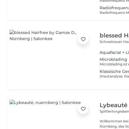
Radiofrequen
blessed H
Schweinauer Hau
Aquafacial + L
Microblading
Klassische G
Lybeauté
Spittlertorgrabe
Willkommen bei LYBEAUTÉ Ihrem exklu
Nürnberg, das S