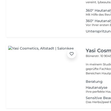
360° Hautanal
360° Hautanal
Unterspritzu
Yasi Cosm
Bönerstr. 10
9045
In meinem Studio 
geprüfte Fachko
Bereichen Hautpf
Beratung
Hautanalyse
Sensitive Bea