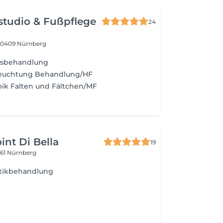
studio & Fußpflege
24
90409 Nürnberg
tsbehandlung
feuchtung Behandlung/HF
ik Falten und Fältchen/MF
int Di Bella
19
61 Nürnberg
tikbehandlung