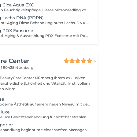
g Cica Aqua EXO
Hautberuhigung & Feuchtigkeitspflege Dieses Microneedling kombiniert Hyaluron, Cica und Peptide, um die Haut intensiv zu beruhigen und mit Feuchtigkeit zu versorgen. Ideal für empfindliche oder gestresste Haut, sorgt es für ein frisches, ausgeglichenes Hautbild und langanhaltendes Wohlbefinden.
g Lachs DNA (PDRN)
Regeneration & Anti-Aging Diese Behandlung nutzt Lachs-DNA PDRN, um die Hautregeneration zu unterstützen und sichtbare Anti-Aging-Effekte zu erzielen. Die Powerwirkstoffe fördern Kollagenaufbau, straffen die Haut und verleihen ihr ein glattes, jugendlich strahlendes Erscheinungsbild.
g PDX Exosome
Regeneration, Anti-Aging & Ausstrahlung PDX Exosome mit Powerwirkstoffen - PDRN & Niacinamid Exosome helfen der Haut, sich zu reparieren und zu erneuern. In Kombination mit Microneedling wird die Haut glatter, straffer und sieht frischer aus. Es hilft, Falten zu reduzieren und die Haut zu revitalisieren.
re Center
13
 1
90425 Nürnberg
CareCenter Nürnberg Ihrem exklusiven
anzheitliche Schönheit und Vitalität. In stilvollem
n wir m...
se
Entdecken Sie moderne Ästhetik auf einem neuen Niveau mit der innovativen Gesichtsanalyse von Genesis. Durch präzise Analyseverfahren werden Gesichtsproportionen, Hautstruktur und individuelle Merkmale detailliert ausgewertet, um Ihre natürliche Schönheit optimal hervorzuheben. Die Genesis Gesichtsanalyse unterstützt dabei, harmonische Gesichtsmerkmale zu erkennen und individuelle Empfehlungen für Pflege und ästhetische Behandlungen zu erstellen. Dabei stehen Natürlichkeit, Individualität und ein ganzheitliches Erscheinungsbild stets im Mittelpunkt.
eluxe
Die Hydrafacial Deluxe Gesichtsbehandlung für sichtbar strahlende und revitalisierte Haut! Sanftes Peeling und gründliche Reinigung befreien die Haut von abgestorbenen Zellen und Unreinheiten. Durch ein schmerzfreies Vakuum werden Poren tief gereinigt, während hochwirksame Booster individuell auf Hautbedürfnisse abgestimmt werden für eine intensive Pflege und Regeneration. Den perfekten Abschluss bildet die LED-Lichttherapie, die die Haut verjüngt, beruhigt und ihr einen frischen, gesunden Glow verleiht.
perior
Diese exklusive Behandlung beginnt mit einer sanften Massage von Gesicht, die die Haut strafft und die Konturen verfeinert. Ein zartes Peeling und eine gründliche Reinigung bereiten die Haut optimal vor. Mithilfe eines schmerzfreien Vakuums werden Unreinheiten schonend entfernt, während individuell abgestimmte Booster gezielt auf die Bedürfnisse Ihrer Haut eingehen. Den Abschluss bildet eine wohltuende LED-Lichttherapie, die die Haut regeneriert, verjüngt und einen frischen, natürlichen Glow schenkt.