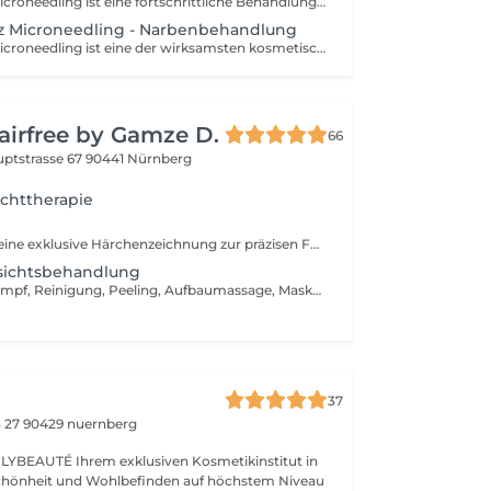
Radiofrequenz Microneedling ist eine fortschrittliche Behandlung zur sichtbaren Hautverjüngung. Diese Methode kombiniert feinste Mikronadeln mit sanfter Radiofrequenzenergie. Durch diese Kombination wird die Haut gezielt in der Tiefe erwärmt und stimuliert. Dadurch fördern wir die natürliche Produktion von Kollagen und Elastin und unterstützen die Haut dabei, sich von innen heraus zu regenerieren. Das Ergebnis ist eine glatte, straffe und frische Hautstruktur. Die Behandlung eignet sich besonders für Frauen, die: - feine Linien reduzieren möchten - ein ebenmäßigeres Hautbild wünschen - müde oder erschlaffte Haut wieder straffen möchten - Narben oder Poren sichtbar verfeinern wollen Radiofrequenz Microneedling ist sanft und zugleich hochwirksam. Schon nach einer Sitzung wirkt die Haut deutlich glatter und jugendlicher, ohne Ausfallzeiten und ohne operative Eingriffe. Bei FareWell legen wir viel Wert auf ein angenehmes Behandlungserlebnis und passen jede Sitzung individuell an die Bedürfnisse der Haut an.
z Microneedling - Narbenbehandlung
Radiofrequenz Microneedling ist eine der wirksamsten kosmetischen Methoden, um das Hautbild bei Narben sichtbar zu verbessern. Feinste Mikronadeln bringen die Radiofrequenzenergie gezielt in die Tiefe, genau dorthin, wo das Narbengewebe sitzt. Der Reiz regt die Haut an, neues Kollagen zu bilden und das verhärtete Gewebe nach und nach umzubauen. Die Narbe wird dadurch flacher, weicher und gleicht sich in Struktur und Farbe der umliegenden Haut an. Geeignet für Aknenarben, Narben nach Operationen oder Verletzungen und für Dehnungsstreifen. Wie viele Sitzungen sinnvoll sind, hängt von Alter, Tiefe und Art der Narbe ab. In der Regel arbeiten wir mit mehreren Sitzungen im Abstand von vier bis sechs Wochen. Frische, gerötete oder entzündete Narben behandeln wir nicht, hier warten wir mindestens sechs Monate ab. Auf Wunsch tragen wir vor der Sitzung eine Betäubungscreme auf, damit die Behandlung angenehm für dich bleibt. Danach ist die Haut ein bis zwei Tage gerötet und fühlt sich an wie ein leichter Sonnenbrand. Verzichte 48 Stunden auf Sport, Sauna und Make up und schütze die Stelle konsequent vor Sonne. Am besten starten wir mit unserer kostenlosen Beratung. Dort schauen wir uns die Narbe gemeinsam an und planen den Ablauf.
airfree by Gamze D.
66
ptstrasse 67
90441 Nürnberg
ichttherapie
Microblading ist eine exklusive Härchenzeichnung zur präzisen Formung und Verdichtung der Augenbrauen. Die Behandlung wird von einer zertifizierten PMU-Master-Artistin durchgeführt und sorgt für ein natürliches, typgerechtes Ergebnis mit einer Haltbarkeit von 12 bis 36 Monaten.
esichtsbehandlung
(Hautanalyse, Dampf, Reinigung, Peeling, Aufbaumassage, Maske, Abschlusspflege)
37
n 27
90429 nuernberg
siven Kosmetikinstitut in
chönheit und Wohlbefinden auf höchstem Niveau