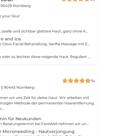
5
90429 Nürnberg
of Contour for your Soul
Sofort strahlende, pralle und sichtbar glattere Haut, ganz ohne Ausfallzeit, mit unserem Glow Solution Gerät. Diese intensive, hydrobasierte Behandlung versorgt deine Haut in vier aufeinander abgestimmten Schritten mit hochwirksamen Wirkstoffen bis in die Tiefe. Das Ergebnis: ein frischer Glow, verfeinerte Poren und ein sofortiger Lifting-Effekt. Ideal bei: müder, fahler Haut Feuchtigkeitsmangel ersten Fältchen & Linien Pigmentflecken Unreinheiten Behandlungsbereiche: Gesicht · Hals · Dekolleté · Handrücken Für alle, die sich sofort sichtbar frischere Haut wünschen mit nachhaltigem Effekt.
re and Ice
Das Plus in deiner Glow Facial Behandlung. Sanfte Massage mit Eiskugeln für sofortige Frische, mehr Glow und sichtbar geglättete Haut.
Für unreine, ölige oder zu leichter Akne neigende Haut. Reguliert die Talgproduktion, verfeinert Poren und sorgt für ein klares, mattiertes Hautbild. Arbeitsschritte: Abreinigen · Peeling · Ausreinigen · Maske · Lymphatische Massage · Abschlusspflege Add-on (optional, gegen Aufpreis): Herbs2Peel, das Kräuterpeeling mit Soforteffekt. Proteine, Enzyme, Vitamine, arbeitet intensiver gegen Unreinheiten und aktiviert die Haut für ein noch klareres, strahlenderes Ergebnis.
74
 5
90443 Nürnberg
r uns Zeit für deine Haut. Wir arbeiten mit
r einzigen Methode der permanenten Haarentfernung.
...
min für Neukunden
Beim kostenlosen Beratungstermin bei FareWell nehmen wir uns Zeit um Ihre Wünsche und Ziele ganz genau zu verstehen. Gemeinsam schauen wir welche Behandlung am besten zu Ihrer Haut, Ihrem Haar und Ihrem gewünschten Ergebnis passt. Wir erklären Ihnen transparent die Unterschiede zwischen permanenter Haarentfernung durch Elektrolyse und dauerhaften Methoden wie Laser und klären alle offenen Fragen. Auch für Microneedling, Kavitation, Refit und weitere Anwendungen beraten wir Sie umfassend und ehrlich. Unser Ziel ist es dass Sie sich gut informiert, sicher und wohl fühlen bevor Sie Ihre erste Behandlung beginnen. Dieser Termin dient ausschließlich dazu Ihnen Orientierung zu geben ohne jeglichen Druck. Während des Beratungsgesprächs besprechen wir gemeinsam mögliche Kontraindikationen und prüfen ob die gewünschte Behandlung für Sie sicher und geeignet ist. Dafür erstellen wir eine kurze Anamnese um Ihren Gesundheitszustand, Ihre Hautreaktionen und eventuelle Vorerkrankungen zu berücksichtigen. Sollte eine Behandlung nicht empfohlen sein zeigen wir Ihnen passende Alternativen auf damit wir immer eine sichere und individuell abgestimmte Lösung für Sie finden.
z Microneedling - Hautverjüngung