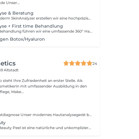
vereint. lybeaute.de Unser...
yse & Beratung
Mit Hilfe des Reviderm SkinAnalyzer erstellen wir eine hochpräzise Hautanalyse. Dabei werden wichtige Parameter wie Feuchtigkeit, Elastizität, Poren, Pigmentierungen und Gefäßveränderungen sichtbar gemacht und ausgewertet. Im Anschluss erhalten Sie eine individuelle Beratung zur idealen Pflege und Behandlungsmöglichkeiten. Alle Ergebnisse werden dokumentiert und bilden die Grundlage für Ihre zukünftigen Behandlungs- und Pflegekonzepte. Für das beste Ergebnis kommen Sie bitte ungeschminkt.
yse + First time Behandlung
Vor Ihrer ersten Behandlung führen wir eine umfassende 360° Hautanalyse mit unserem Hightech-Analysetool durch. Dabei erfassen wir zentrale Hautparameter wie Feuchtigkeit, Elastizität, Poren, Pigmentierungen und Gefäßveränderungen. Auf dieser Basis wählen wir die für Ihre Haut passende Erstbehandlung. Je nach Hautbedürfnis kann dies zum Beispiel sein: eine Basic Behandlung zur intensiven Reinigung und Pflege, ein HydraFacial / Aquafacial für tiefenwirksame Hydration und Glow, eine Microdermabrasion zur Verfeinerung des Hautbildes, eine LPG Endermologie für das Gesicht zur Straffung und Durchblutungsförderung, eine Radiofrequenz-Behandlung für Glättung und Anti-Aging, eine Aknebehandlung zur Regulierung von Hautunreinheiten und Entzündungen. So erleben Sie direkt, wie individuell und wirksam unsere Behandlungen sind. Zusätzlich besprechen wir die passende Pflege für Zuhause, um die Ergebnisse langfristig zu optimieren. Für ein unverfälschtes Ergebnis kommen Sie bitte ungeschminkt.
ngen Botox/Hyaluron
etics
24
9 Altstadt
steht Ihre Zufriedenheit an erster Stelle. Als
smetikerin mit umfassender Ausbildung in den
lege, Make...
Ihre perfekte Hautdiagnose Unser modernes Hautanalysegerät bietet Ihnen eine umfassende und präzise Analyse Ihrer Haut. Mit dieser innovativen Technologie erhalten Sie wertvolle Einblicke in den Zustand Ihrer Haut und können gezielt auf individuelle Bedürfnisse eingehen.
uty
Das Herbs2peel Beauty Peel ist eine natürliche und unkomplizierte Methode zur Hautregeneration. Es basiert auf einer Mischung reiner Kräuter und bietet einen sofortigen Frische Kick sowie einen sichtbaren Glow für die Haut. B -Peel Sensitiv für #empfindliche Haut #irritierte Haut #sonnengestresste Haut