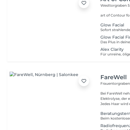
Westtorgraben 
art 
Glow Facial
Glow Facial Fi
Alex Clarity
FareWell
Frauentorgraben
Bei FareWell nehmen wi
Elektrolyse, de
Jedes Haar wird e
Beratungster
Radiofrequen