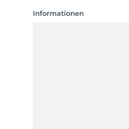
Je nach Behandlung ist zusätzlich eine Einv
Informationen
👉 Mit deiner Buchung erklärst du dich mi
www.thestudioc.de/agbs