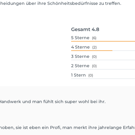
scheidungen über ihre Schönheitsbedürfnisse zu treffen.
Gesamt
4.8
5
Sterne
(6)
4
Sterne
(2)
3
Sterne
(0)
2
Sterne
(0)
1
Stern
(0)
Handwerk und man fühlt sich super wohl bei ihr.
ehoben, sie ist eben ein Profi, man merkt ihre jahrelange E