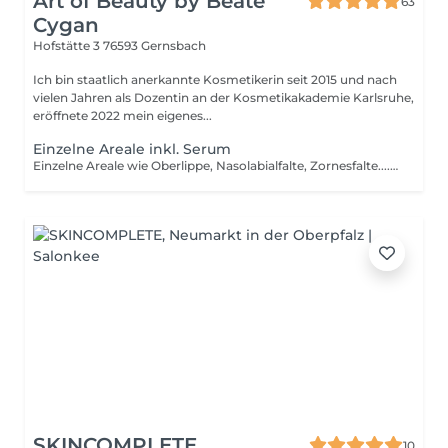
Art of Beauty by Beate
63
Cygan
Hofstätte 3
76593 Gernsbach
Ich bin staatlich anerkannte Kosmetikerin seit 2015 und nach
vielen Jahren als Dozentin an der Kosmetikakademie Karlsruhe,
eröffnete 2022 mein eigenes...
Einzelne Areale inkl. Serum
Einzelne Areale wie Oberlippe, Nasolabialfalte, Zornesfalte.... Nach erfolgter Behandlung ist es erforderlich das Serum, welches wir Ihnen mitgeben, über einen Zeitraum von 24 Stunden, in 1-2 Stunden Abständen aufzutragen. Ab 24 Stunden, nach der Behandlung, beginnen Sie mit der Pflegecreme, welche wir für Ihr Hautanliegen empfehlen. Diese sollte in die tägliche Pflegeroutine integriert werden. Nach ca 2-4 Wochen wird ein Kontrolltermin für das erste Ergebnis vereinbart. Hier vergleichen wir gemeinsam, das Vorher/Nachher Foto und legen weitere Vorgehensweisen fest.
SKINCOMPLETE
10