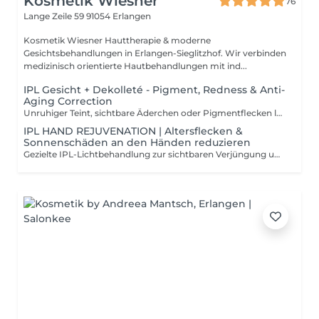
Kosmetik Wiesner
76
Lange Zeile 59
91054 Erlangen
Kosmetik Wiesner Hauttherapie & moderne
Gesichtsbehandlungen in Erlangen-Sieglitzhof. Wir verbinden
medizinisch orientierte Hautbehandlungen mit ind...
IPL Gesicht + Dekolleté - Pigment, Redness & Anti-
Aging Correction
Unruhiger Teint, sichtbare Äderchen oder Pigmentflecken lassen die Haut älter und müder wirken, als sie ist. Mit der professionellen IPL-Behandlung (Intense Pulsed Light) in Erlangen arbeiten wir gezielt gegen Farbunregelmäßigkeiten und lichtbedingte Hautalterung. Zum Einsatz kommt das medizinisch orientierte IPL-System Ariane von EFB, das selektive Lichtenergie nutzt. Diese wird gezielt von Pigment- und Gefäßstrukturen aufgenommen und ermöglicht eine präzise Behandlung ohne unnötige Belastung des umliegenden Gewebes. Die Behandlung eignet sich besonders bei: * Pigmentflecken * Sonnenschäden * Altersflecken * Couperose * sichtbaren Gefäßen * chronischen Rötungen * ungleichmäßigem Hautton * entzündungsbedingten Rötungen nach Akne * lichtbedingter Hautalterung * fahlem, müdem Hautbild Auch bei entzündlicher Akne kann IPL unterstützend wirken, da die Lichtenergie antibakterielle Effekte entfalten und entzündliche Prozesse regulieren kann (bei geeigneter Hautlage). Wirkung: * sichtbare Aufhellung von Pigmentflecken * Reduktion diffuser Rötungen * antibakterielle Unterstützung bei Akne * ebenmäßigerer, klarerer Teint * verfeinerte Hautstruktur * Aktivierung der Kollagenneubildung * frischer, jugendlicher wirkendes Hautbild Die Behandlung wird individuell auf Hauttyp, Pigmenttiefe und Gefäßstruktur abgestimmt. Für stabile, nachhaltige Ergebnisse empfehlen wir eine Kur von 36 Sitzungen im Abstand von 34 Wochen. Nach der Behandlung kann es zu einer vorübergehenden Nachdunkelung der Pigmentflecken kommen, ein gewünschter Reaktionsprozess im Rahmen der Therapie
IPL HAND REJUVENATION | Altersflecken &
Sonnenschäden an den Händen reduzieren
Gezielte IPL-Lichtbehandlung zur sichtbaren Verjüngung und Aufhellung von Pigmentflecken auf dem Handrücken. Die Hände sind dauerhaft UV-Strahlung ausgesetzt und zeigen lichtbedingte Hautalterung häufig früher als das Gesicht. Pigmentflecken, Altersflecken und ungleichmäßiger Hautton lassen die Hände älter wirken, selbst wenn das Gesicht bereits gepflegt ist. Mit dem IPL-System Ariane von EFB arbeiten wir mit selektiver Lichtenergie, die gezielt von überschüssigem Melanin aufgenommen wird. Dadurch können störende Pigmentflecken schrittweise aufgehellt und das Hautbild sichtbar harmonisiert werden. Geeignet bei: * Altersflecken * Sonnenschäden * einzelnen Pigmentflecken * ungleichmäßigem Hautton * lichtbedingter Hautalterung der Hände Wirkung: * sichtbare Aufhellung von Pigmentflecken * gleichmäßigerer Hautton * frischere, gepflegtere Handoptik * unterstützende Kollagenaktivierung * jugendlicher wirkende Hände Für stabile Ergebnisse empfehlen wir 24 Sitzungen im Abstand von 34 Wochen. Nach der Behandlung kann es zu einer vorübergehenden Nachdunkelung der Pigmente kommen ein normaler Reaktionsprozess im Rahmen der Lichttherapie.