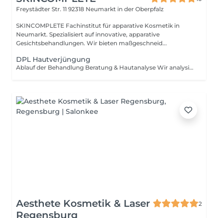
Freystädter Str. 11
92318 Neumarkt in der Oberpfalz
SKINCOMPLETE Fachinstitut für apparative Kosmetik in
Neumarkt. Spezialisiert auf innovative, apparative
Gesichtsbehandlungen. Wir bieten maßgeschneid...
DPL Hautverjüngung
Ablauf der Behandlung Beratung & Hautanalyse Wir analysieren Ihre Haut ausführlich und prüfen, ob IPL für Sie geeignet ist. Reinigung & Vorbereitung Die Haut wird gründlich gereinigt, Make-up entfernt und ein kühlendes Gel aufgetragen. Behandlung Gezielte Lichtimpulse werden gleichmäßig über die Haut geführt. Das IPL-Gerät passt sich dabei Ihrem Hauttyp an, um optimale Ergebnisse zu erzielen. Nachpflege Direkt nach der Behandlung wird eine beruhigende Pflege aufgetragen. Sie können danach in der Regel sofort Ihrem Alltag nachgehen.
Aesthete Kosmetik & Laser
2
Regensburg