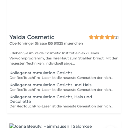
Yalda Cosmetic
21
Oberföhringer Strasse 155
81925 muenchen
Erleben Sie im Yalda Cosmetic Institut ein exklusives
Verwöhnprogramm, das Ihre Haut zum Strahlen bringt. Mit den
neuesten Techniken, individuell abge...
Kollagenstimmulation Gesicht
Der RedTouchPro-Laser ist die neueste Generation der nicht-invasiven Hautverjüngung. Er arbeitet präzise im Bereich des Kollagens und stimuliert gezielt die natürliche Regeneration der Haut ganz ohne Nadeln, ohne Ausfallzeit und ohne Schmerzen. Wichtig: Eine Behandlung mit dem RedTouchPro-Laser ist nur nach einem vorherigen Beratungsgespräch möglich. So können wir Ihre Haut individuell analysieren und den optimalen Behandlungsplan erstellen.
Kollagenstimmulation Gesicht und Hals
Der RedTouchPro-Laser ist die neueste Generation der nicht-invasiven Hautverjüngung. Er arbeitet präzise im Bereich des Kollagens und stimuliert gezielt die natürliche Regeneration der Haut ganz ohne Nadeln, ohne Ausfallzeit und ohne Schmerzen. Wichtig: Eine Behandlung mit dem RedTouchPro-Laser ist nur nach einem vorherigen Beratungsgespräch möglich. So können wir Ihre Haut individuell analysieren und den optimalen Behandlungsplan erstellen.
Kollagenstimmulation Gesicht, Hals und
Decollettè
Der RedTouchPro-Laser ist die neueste Generation der nicht-invasiven Hautverjüngung. Er arbeitet präzise im Bereich des Kollagens und stimuliert gezielt die natürliche Regeneration der Haut ganz ohne Nadeln, ohne Ausfallzeit und ohne Schmerzen. Wichtig: Eine Behandlung mit dem RedTouchPro-Laser ist nur nach einem vorherigen Beratungsgespräch möglich. So können wir Ihre Haut individuell analysieren und den optimalen Behandlungsplan erstellen.