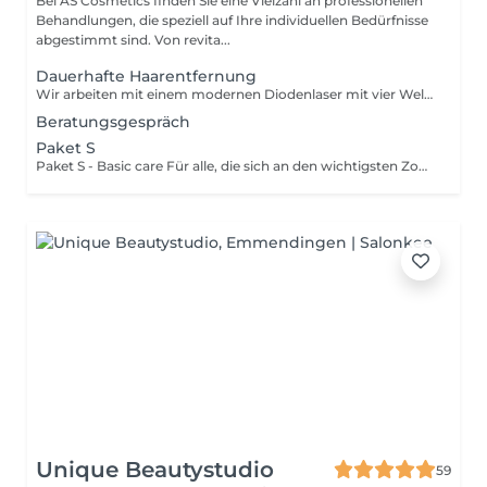
Bei AS Cosmetics finden Sie eine Vielzahl an professionellen
Behandlungen, die speziell auf Ihre individuellen Bedürfnisse
abgestimmt sind. Von revita...
Dauerhafte Haarentfernung
Wir arbeiten mit einem modernen Diodenlaser mit vier Wellenlängen, der eine gezielte und effektive Behandlung unterschiedlicher Haar- und Hauttypen ermöglicht. Die Laser Energie wirkt direkt an der Haarwurzel und unterstützt eine langfristige Reduktion des Haarwuchses. Die Behandlung ist präzise, hautschonend und wird individuell auf Haut- und Haarstruktur abgestimmt. Für ein optimales Ergebnis empfehlen wir mehrere Behandlungen in individuell festgelegten Abständen
Beratungsgespräch
Paket S
Paket S - Basic care Für alle, die sich an den wichtigsten Zonen dauerhaft glatte Haut wünschen. Dieses Paket kombiniert die meistgebuchten Bereiche und sorgt für ein gepflegtes, sauberes Hautgefühl - das ganze Jahr über. INHALT: Achseln, Intim & Unterschenkel Auch 10er Abonnement möglich (für alle Pakete) ⚜️ Effektive Haarreduktion mit modernem 4-Wellen-Diodenlaser ⚜️ Integrierte Kühlung für eine angenehme Behandlung ⚜️ Für langanhaltend glatte Haut BONUS: 1-2 Nachbehandlungen inklusive, falls vereinzelt Haare nachkommen Perfekt für deinen Einstieg in die dauerhafte Haarentfernung
Unique Beautystudio
59