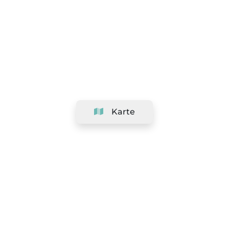
Karte
Unternehmen
Support
Team
&
Jobs
Ihr Geschäft hinzufügen