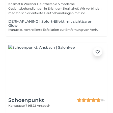
Kosmetik Wiesner Hauttherapie & moderne
Gesichtsbehandlungen in Erlangen-Sieglitzhof. Wir verbinden
medizinisch orientierte Hautbehandlungen mit ind...
DERMAPLANING | Sofort-Effekt mit sichtbaren
Glow
Manuelle, kontrollierte Exfoliation zur Entfernung von Verhornungen und feinen Vellushaaren. Dermaplaning wirkt ausschließlich in der obersten Hautschicht und sorgt unmittelbar für eine glattere Hautoberfläche und verbesserte Lichtreflexion. Ideal bei: * fahlem Teint * ungleichmäßiger Hautstruktur * oberflächlichen Pigmentunregelmäßigkeiten * verstopften Poren * Wunsch nach perfekter Make-up-Basis Wirkung: * sofort sichtbar glattere Oberfläche * verbesserte Wirkstoffaufnahme * gleichmäßigeres Hautbild * frischer, klarer Glow Keine strukturelle Hautveränderung. Keine Ausfallzeit. Ideal als Vorbereitung auf weiterführende Wirkstoff- oder Anti-Aging-Behandlungen.
Schoenpunkt
114
Karlstrasse 7
91522 Ansbach