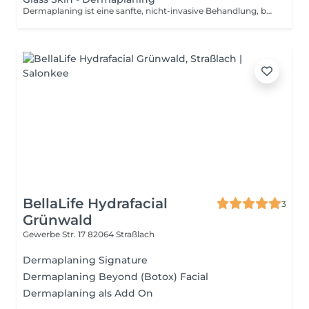
Dermaplaning ist eine sanfte, nicht-invasive Behandlung, bei der abgestorbene Hautzellen und feine Gesichtshärchen (Flaum) mit einer speziellen Klinge entfernt werden. Die Haut wirkt danach sofort glatter, frischer und strahlender. Zudem können Pflegeprodukte besser aufgenommen werden und das Make-up lässt sich ebenmäßiger auftragen.
BellaLife Hydrafacial
3
Grünwald
Gewerbe Str. 17
82064 Straßlach
Dermaplaning Signature
Dermaplaning Beyond (Botox) Facial
Dermaplaning als Add On