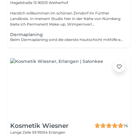
Hegelstraße 13
90513 Weiherhof
Herzlich willkommen im schönen Zirndorf im Fürther
Landkreis. In meinem Studio hier in der Nähe von Nürnberg
biete ich Permanent Make-up, Wimpernverl...
Dermaplaning
Beim Dermaplaning wird die oberste Hautschicht mithilfe einer speziellen, feinen Klinge sanft abgetragen. Dabei werden abgestorbene Hautzellen und feine Gesichtshärchen entfernt. Nach einer gründlichen Reinigung wird die Haut präzise und kontrolliert behandelt, wodurch sie sich sofort glatter und weicher anfühlt. Im Anschluss werden hochwertige Pflegeprodukte aufgetragen, die nun besonders gut aufgenommen werden können. Das Ergebnis ist ein ebenmäßiger, frischer Teint und eine entspannte Auszeit während der Behandlung.
Kosmetik Wiesner
76
Lange Zeile 59
91054 Erlangen