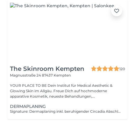
The Skinroom Kempten
120
Magnusstraße 24
87437 Kempten
YOUR PLACE TO BE Dein Institut für Medical Aesthetic &
Glowing Skin im Allgäu. Freue Dich auf hochmoderne
apparative Kosmetik, neueste Behandlungen,...
DERMAPLANING
Signature: Dermaplaning inkl. beruhigender Circadia Abschlussmaske und Abschlusspflege Beyond B:tox Facial: Dermaplaning inkl. Caviar Lime & Firming Peptide Maske zur Entgiftung & Anti Aging inkl. Abschlusspflege