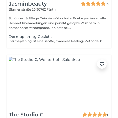
Jasminbeauty
59
Blumenstraße 25
90762 Fürth
Schönheit & Pflege Dein Verwöhnstudio Erlebe professionelle
Kosmetikbehandlungen und perfekt gestylte Wimpern in
entspannter Atmosphäre. Ich betone ...
Dermaplaning Gesicht
Dermaplaning ist eine sanfte, manuelle Peeling-Methode, bei der mit einer feinen Klinge abgestorbene Hautzellen und feine Gesichtshärchen (Pfirsichflaum) entfernt werden. Diese Behandlung hinterlässt eine glatte, weiche Haut, verbessert die Aufnahme von Pflegeprodukten und sorgt für einen ebenmäßigen, strahlenden Teint. Dermaplaning eignet sich ideal für alle Hauttypen und ist besonders beliebt vor besonderen Anlässen oder als Vorbereitung für Make-up.
The Studio C
8