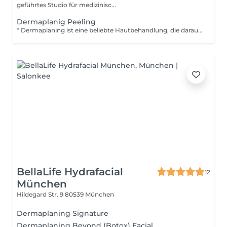
geführtes Studio für medizinisc...
Dermaplanig Peeling
* Dermaplaning ist eine beliebte Hautbehandlung, die darauf abzielt, die Haut zu exfolieren und zu glätten. Hier ist eine kurze Erklärung, die Sie auf Ihrer Webseite verwenden können: *Was ist Dermaplaning?* Dermaplaning ist eine nicht-invasive Hautbehandlung, bei der ein speziell ausgebildeter Therapeut mit einem sterilen Skalpell die oberste Schicht der Haut sanft abträgt. Dieser Prozess entfernt tote Hautzellen, Schmutz und andere Unreinheiten, die die Haut trüben können. *Vorteile von Dermaplaning* - *Glattere Haut*: Dermaplaning hinterlässt eine glatte und strahlende Haut. - *Entfernung von toten Hautzellen*: Die Behandlung entfernt tote Hautzellen und fördert die Zellerneuerung. - *Verbesserung der Hautstruktur*: Dermaplaning kann helfen, die Hautstruktur zu verbessern und die Poren zu verfeinern. - *Bessere Aufnahme von Hautpflegeprodukten*: Nach einer Dermaplaning-Behandlung können Hautpflegeprodukte besser aufgenommen werden. *Wie lange dauert die Behandlung?* Eine Dermaplaning-Behandlung dauert normalerweise etwa 30-45 Minuten. *Ist Dermaplaning schmerzhaft?* Dermaplaning ist eine sehr sanfte Behandlung und sollte nicht schmerzhaft sein. Es kann jedoch ein leichtes Kitzeln oder ein Gefühl von Ziehen geben. *Wer ist ein geeigneter Kandidat für Dermaplaning?* Dermaplaning ist geeignet für fast alle Hauttypen und kann helfen, eine Vielzahl von Hautproblemen zu verbessern. Es ist jedoch wichtig, vorher mit einem Therapeuten zu sprechen, um sicherzustellen, dass Dermaplaning die richtige Behandlung für Ihre individuellen Hautbedürfnisse ist.
BellaLife Hydrafacial
12
München
Hildegard Str. 9
80539 München
Dermaplaning Signature
Dermaplaning Beyond (Botox) Facial