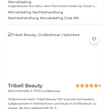
Microblading
Augenbrauen Korrektur semi Permanent Make Up. Dauer von 6-24 Monaten. Einzelhaar Microblanding der perfekte Weg um Lücken im Augenbrauen zu fühlen, mehr Volumen zu bringen, Neu modellieren u.v.m Ich bitte eine Beratung die wir auch die Augenbrauen vorher durch einen exclusive APP ihre Augenbrauen simulieren können und somit sehen Sie schon vorher wie ihre Augenbrauen ausschauen wird. Sie erhalten auch exclusive Produkte zum Home Care damit Sie das beste Ergebnis erzielen können. Ich bin auch danach für Sie da mit dem Nachbehandlung.
Microblading Nachbehandlung
Nachbehandlung Microblading Club IPA
Tribell Beauty
15
Bahnhofstraße 3
71723 Großbottwar
Willkommen beim Tribell Beauty! Wir sind drei Schwestern,
aufgewachsen in Kleinbottwar und heute in Großbottwar zu
Hause, die ihre Leidenschaft für S...