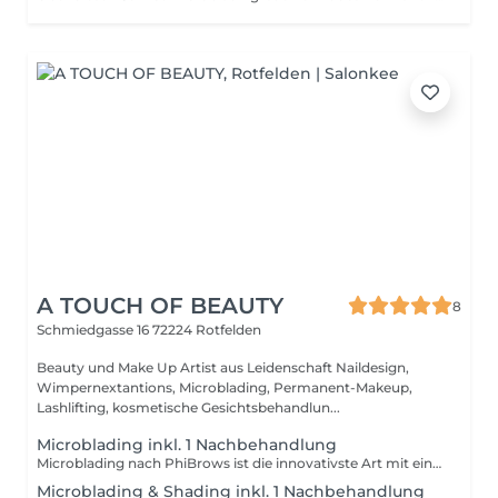
A TOUCH OF BEAUTY
8
Schmiedgasse 16
72224 Rotfelden
Beauty und Make Up Artist aus Leidenschaft Naildesign,
Wimpernextantions, Microblading, Permanent-Makeup,
Lashlifting, kosmetische Gesichtsbehandlun...
Microblading inkl. 1 Nachbehandlung
Microblading nach PhiBrows ist die innovativste Art mit einer manuellen, semi-permanenten Technik eine der realistischsten Augenbrauenzeichnung zu formen und die perfekte Form zu verleihen. Das Pigment wird manuell unter die erste Hautschicht ( Epidermis ) eingearbeitet. Das Pigment richtet sich nach der natürlichen Farbe der Augenbrauen und dem Haar. Die Symmetrie wird mit der Anwendung der PhiBrows Technik des Goldenen Schnitts berechnet.
Microblading & Shading inkl. 1 Nachbehandlung