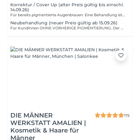
Korrektur / Cover Up (alter Preis gültig bis einschl.
14.09.26)
Für bereits pigmentierte Augenbrauen. Eine Behandlung ist nur nach vorheriger Einschätzung möglich. Bitte sende uns vorab gut belichtete Fotos deiner ungeschminkten Brauen zur Beurteilung. Ziel ist eine behutsame Korrektur und Verfeinerung bestehender Arbeiten mit besonderem Fokus auf ein ruhiges, natürliches Gesamtbild. Eine Umsetzung erfolgt ausschließlich, wenn sich die gewünschte Natürlichkeit realisieren lässt.
Neubehandlung (neuer Preis gültig ab 15.09.26)
Für Kundinnen OHNE VORHERIGE PIGMENTIERUNG. Der Aufbau der Brauen erfolgt bewusst zurückhaltend und in präzisen Schritten mit dem Ziel eines möglichst natürlichen, harmonischen Ergebnisses. Auch bei älteren oder verblassten Vorbehandlungen ist vorab eine Einschätzung erforderlich. In diesen Fällen wird individuell entschieden, ob eine Behandlung möglich ist.
DIE MÄNNER
175
WERKSTATT AMALIEN |
Kosmetik & Haare für
Männer