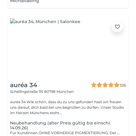
Microblading
auréa 34
326
Schellingstraße 115
80798 München
auréa 34 Wie schön, dass du zu uns gefunden hast wir freuen
uns darauf, dich bald bei uns begrüßen zu dürfen. Unser Studio
im Herzen Münchens steht...
Neubehandlung (alter Preis gültig bis einschl.
14.09.26)
Für Kundinnen OHNE VORHERIGE PIGMENTIERUNG. Der Aufbau der Brauen erfolgt bewusst zurückhaltend und in präzisen Schritten mit dem Ziel eines möglichst natürlichen, harmonischen Ergebnisses. Auch bei älteren oder verblassten Vorbehandlungen ist vorab eine Einschätzung erforderlich. In diesen Fällen wird individuell entschieden, ob eine Behandlung möglich ist.