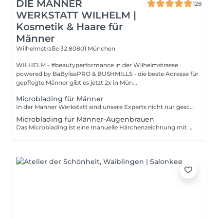
DIE MÄNNER
128
WERKSTATT WILHELM |
Kosmetik & Haare für
Männer
Wilhelmstraße 32
80801 München
WILHELM - #beautyperformance in der Wilhelmstrasse
powered by BaBylissPRO & BUSHMILLS - die beste Adresse für
gepflegte Männer gibt es jetzt 2x in Mün...
Microblading für Männer
In der Männer Werkstatt sind unsere Experts nicht nur geschult und zertifiziert - wir wissen um die Besonderheiten eurer Männerhaut. Deswegen sind wir die richtigen Ansprechpartner. Microblading ist eine dezente Art des Permanent-Make-ups, bei der mit sehr feinen Stichen die Augenbrauen korrigiert werden. Das Microblading ist eine manuelle Härchenzeichnung mit einem sterilen Blade. Hier werden manuell mit feinen Nadeln, den sogenannten Blades feine Augenbrauenhärchen gezeichnet. So können die Augenbrauen verdichtet, aufgefüllt oder komplett neu modelliert werden. Das Ergebnis: natürlich volle und symmetrische Augenbrauen. Microblading in der Männer Werkstatt: Bei uns echte Männersache Microblading gibt's jetzt auch für Männer? Na klar, und wie: In "Die Männer Werkstatt" könnt ihr euch eure Ausgenbrauen ganz nach euren Wünschen gestalten und formen lassen. Ob Nicolas Cage oder Sylvester Stallone, Microblading ist nicht nur bei den Hollywood Stars in den USA, sondern auch in München richtig in und angesagt. Ungeliebte Lücken, eine unwillkommene Narbe, lichte Brauen oder sehr geringes Haarwachstum sind ab jetzt Geschichte. Jedes einzeln gezeichnete Härchen wird so positioniert, dass sie der natürlichen Haarwuchsrichtung folgen. In zwei Terminen werden Dir täuschend echte Augenbrauen verpasst. 1. Termin Beratung mit ausführlichem Beratungsgespräch. Wir gehen auf Deine Wünsche, Deinen Typ und Deine Gesichtsform ein. Vorbereitung Vermessung der Augenbrauen nach dem goldenen Schnitt. Anzeichnung der Augenbrauen Farbauswahl Microblading - mit einer sterilen und hauchdünnen Klinge pigmentieren wir nun filigrane Härchen in die oberste Hautschicht Aftercare - Nachbehandlung Rund 40-60 Prozent der Farbpigmente verblassen nach der ersten Behandlung. Daher werden wir nach ca. vier Wochen in einem zweiten Termin die Härchenzeichnung. Je nach Typ ist evtl. noch ein dritter Termin notwendig. 2. Termin Besprechnung "Status quo" Vorbereitung Microblading Aftercare - Nachbehandlung 3. Termin bei Bedarf im Preis enthalten.
Microblading für Männer-Augenbrauen
Das Microblading ist eine manuelle Härchenzeichnung mit einem sterilen Blade. Hier werden manuell mit feinen Nadeln, den sogenannten Blades feine Augenbrauenhärchen gezeichnet. So können die Augenbrauen verdichtet, aufgefüllt oder komplett neu modelliert werden. Das Ergebnis: natürlich volle und symmetrische Augenbrauen. Microblading in der Männer Werkstatt: Bei uns echte Männersache Microblading gibt's jetzt auch für Männer? Na klar, und wie: In "Die Männer Werkstatt" könnt ihr euch eure Ausgenbrauen ganz nach euren Wünschen gestalten und formen lassen. Ob Nicolas Cage oder Sylvester Stallone, Microblading ist nicht nur bei den Hollywood Stars in den USA, sondern auch in München richtig in und angesagt. Ungeliebte Lücken, eine unwillkommene Narbe, lichte Brauen oder sehr geringes Haarwachstum sind ab jetzt Geschichte. Jedes einzeln gezeichnete Härchen wird so positioniert, dass sie der natürlichen Haarwuchsrichtung folgen. In zwei Terminen werden Dir täuschend echte Augenbrauen verpasst. 1. Termin Beratung mit ausführlichem Beratungsgespräch. Wir gehen auf Deine Wünsche, Deinen Typ und Deine Gesichtsform ein. Vorbereitung Vermessung der Augenbrauen nach dem goldenen Schnitt. Anzeichnung der Augenbrauen Farbauswahl Microblading - mit einer sterilen und hauchdünnen Klinge pigmentieren wir nun filigrane Härchen in die oberste Hautschicht Aftercare - Nachbehandlung Rund 40-60 Prozent der Farbpigmente verblassen nach der ersten Behandlung. Daher werden wir nach ca. vier Wochen in einem zweiten Termin die Härchenzeichnung. Je nach Typ ist evtl. noch ein dritter Termin notwendig. 2. Termin Besprechnung "Status quo" Vorbereitung Microblading Aftercare - Nachbehandlung 3. Termin bei Bedarf im Preis enthalten.