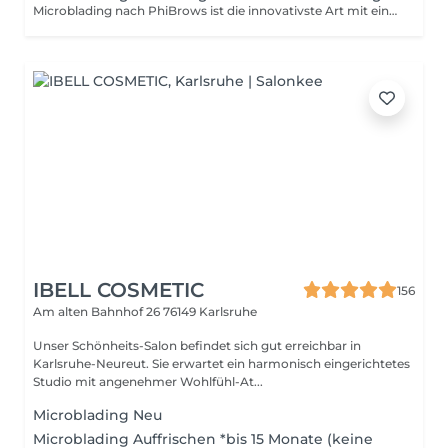
Microblading nach PhiBrows ist die innovativste Art mit einer manuellen, semi-permanenten Technik eine der realistischsten Augenbrauenzeichnung zu formen und die perfekte Form zu verleihen. Das Pigment wird manuell unter die erste Hautschicht ( Epidermis ) eingearbeitet. Das Pigment richtet sich nach der natürlichen Farbe der Augenbrauen und dem Haar. Die Symmetrie wird mit der Anwendung der PhiBrows Technik des Goldenen Schnitts berechnet.
IBELL COSMETIC
156
Am alten Bahnhof 26
76149 Karlsruhe
Unser Schönheits-Salon befindet sich gut erreichbar in
Karlsruhe-Neureut. Sie erwartet ein harmonisch eingerichtetes
Studio mit angenehmer Wohlfühl-At...
Microblading Neu
Microblading Auffrischen *bis 15 Monate (keine