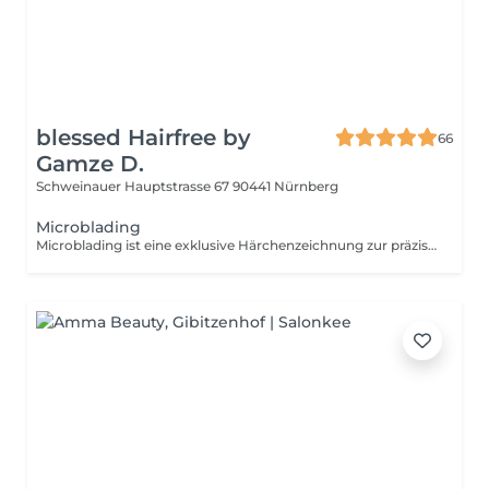
blessed Hairfree by
66
Gamze D.
Schweinauer Hauptstrasse 67
90441 Nürnberg
Microblading
Microblading ist eine exklusive Härchenzeichnung zur präzisen Formung und Verdichtung der Augenbrauen. Die Behandlung wird von einer zertifizierten PMU-Master-Artistin durchgeführt und sorgt für ein natürliches, typgerechtes Ergebnis mit einer Haltbarkeit von 12 bis 36 Monaten.