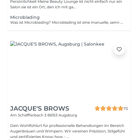
Persönlichkeit Meine Beauty Lounge ist nicht einfach nur ein
Salon sie ist ein Ort, den ich mit ga...
Microblading
Was ist Microblading? Microblading ist eine manuelle, semi-permanente Methode zur Augenbrauenverdichtung und -formung. Mit einem feinen Blade werden haarähnliche, zarte Linien in die oberste Hautschicht eingearbeitet. So entstehen natürlich wirkende, volle und gleichmäßige Augenbrauen ganz ohne tägliches Nachzeichnen. Vor jeder Behandlung wird die Form individuell vermessen und vorgezeichnet, angepasst an Gesichtsform, Mimik und persönliche Wünsche. Wie viele Behandlungen sind notwendig? Für ein perfektes Ergebnis sind in der Regel 2 Behandlungen notwendig: 1. Erstbehandlung Aufbau der Form und der Farbe 2. Nachbehandlung (nach ca. 46 Wochen) Auffrischung und Perfektionierung Bei Bedarf kann später eine jährliche Auffrischung erfolgen. Haltbarkeit Je nach Hauttyp hält Microblading ca. 1224 Monate. Bei sehr öliger Haut kann es etwas schneller verblassen. Preis kann variieren auf Anfrage
JACQUE‘S BROWS
73
Am Schäfflerbach 3
86153 Augsburg
Dein Wohlfühlort für professionelle Behandlungen im Bereich
Augenbrauen und Wimpern. Wir vereinen Präzision, Stilgefühl
und zertifiziertes Know-how - ...