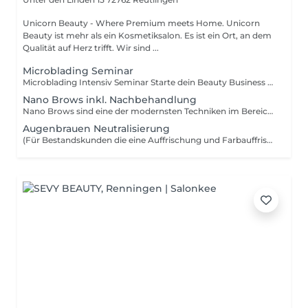
Unicorn Beauty - Where Premium meets Home. Unicorn
Beauty ist mehr als ein Kosmetiksalon. Es ist ein Ort, an dem
Qualität auf Herz trifft. Wir sind ...
Microblading Seminar
Microblading Intensiv Seminar Starte dein Beauty Business (Schulungsterminanfrage per Mail oder Telefonisch) Dauer 2 Tage Du möchtest dir ein zweites Standbein aufbauen oder komplett in die Beautybranche einsteigen? Dann ist unser Microblading Intensiv Seminar dein perfekter Start. Hier lernst du nicht nur eine Technik, du lernst wie du dir ein marktfähiges, profitables Beauty-Angebot aufbaust. Microblading gehört zu den gefragtesten Behandlungen im Permanent Make-up Bereich. Mit der richtigen Technik, sauberer Arbeit und professionellem Auftreten kannst du dir ein starkes Einkommen aufbauen. Im Seminar erwarten dich: - Grundlagen & Hautkunde - Exakte Vorzeichnung & Symmetrie - Härchentechnik mit natürlichem Flow - Pigment- & Farblehre - Hygiene & rechtliche Basics - Preisgestaltung & Positionierung - Kundenberatung & Selbstbewusstes Auftreten - Starterset Praxis steht im Mittelpunkt: Du trainierst intensiv und arbeitest am Modell unter direkter Anleitung. Wir legen Wert auf Qualität statt Massenabfertigung. Du bekommst ehrliches Feedback, klare Korrekturen und echte Unterstützung. Auch nach dem Seminar. Dieses Seminar ist für Frauen, die mehr wollen: Mehr Unabhängigkeit. Mehr Selbstbestimmung. Mehr Einkommen. Unicorn Beauty steht für Präzision, Struktur und echtes Business-Mindset. Wenn du bereit bist, dein eigenes Beauty-Kapitel zu starten, sichere dir jetzt deinen Platz.
Nano Brows inkl. Nachbehandlung
Nano Brows sind eine der modernsten Techniken im Bereich Permanent Make-up und stehen für höchste Präzision und besonders natürliche Ergebnisse. Mit einer ultrafeinen Nadel werden zarte, haarähnliche Striche pigmentiert, die die natürliche Wuchsrichtung der Augenbrauen imitieren. So entstehen perfekt definierte, dennoch absolut natürliche Brauen. Diese Technik eignet sich ideal, um Lücken sanft auszugleichen, die Form zu optimieren und den Gesichtsausdruck harmonischer wirken zu lassen. Vor der Behandlung wird die Form individuell auf Ihre Gesichtsproportionen abgestimmt und die passende Pigmentfarbe sorgfältig ausgewählt. Vorteile von Nano Brows: besonders natürliche Härchenoptik individuell angepasste Form und Farbe präzise, schonende Pigmentierung Bei sehr fettiger Haut, stark vergrößerten Poren oder stark vernarbter Haut kann diese Technik weniger geeignet sein. In einem persönlichen Beratungsgespräch bestimmen wir daher gemeinsam die Methode, die für Ihre Haut das schönste und langlebigste Ergebnis erzielt. Nano Brows sind die perfekte Wahl für alle, die sich dauerhaft gepflegte, natürliche und ausdrucksstarke Augenbrauen wünschen, ganz ohne tägliches Nachzeichnen. Bitte beachte, dass du deine Nachbehandlung ebenfalls 4-6 Wochen nach deinem ersten Termin bei uns buchst.
Augenbrauen Neutralisierung
(Für Bestandskunden die eine Auffrischung und Farbauffrischung benötigen) Im Laufe der Zeit kann es bei Permanent Make-up Augenbrauen zu Farbveränderungen kommen. Je nach Hauttyp, Stoffwechsel und Pigmentwahl kann ein leichter Grau- oder Aschton entstehen. Mit unserer Augenbrauen Neutralisierung gleichen wir unerwünschte Farbstiche gezielt aus und bringen deine Brows wieder in einen harmonischen, warmen Farbton zurück. Wann ist eine Neutralisierung sinnvoll? bei grauem oder aschigem Farbverlauf bei kühlen, verblassten Pigmentresten vor einer erneuten Auffrischung zur Vorbereitung auf eine neue Form oder Technik Dabei arbeiten wir mit speziell abgestimmten Korrekturpigmenten, um die alte Farbe auszugleichen und eine natürliche Basis zu schaffen.