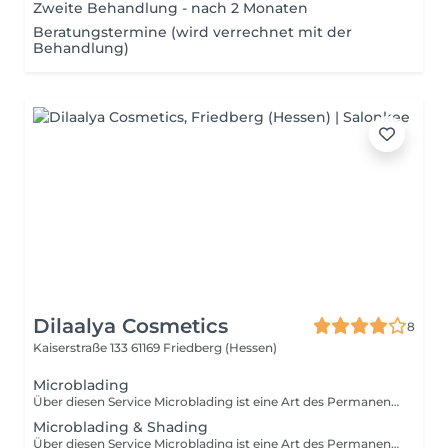
Zweite Behandlung - nach 2 Monaten
Beratungstermine (wird verrechnet mit der
Behandlung)
Dilaalya Cosmetics
8
Kaiserstraße 133
61169 Friedberg (Hessen)
Microblading
Über diesen Service Microblading ist eine Art des Permanent-Make-ups, bei der mit sehr feinen Stichen die Augenbrauen korrigiert werden. Microblading zeichnet sich vor allem dadurch aus, dass es sehr dezent ist. Gut zu Wissen Permanent Make-Up hält in der Regel zwei bis drei Jahre. Um das Resultat noch besser zu schützen, ist die stetige Pflege durch Cremes mit Lichtschutzfaktor hilfreich. Einschränkungen Bei Hauterkrankungen und allergischen Reaktionen auf Pigmente ist es empfehlenswert, auf ein Permanent Make-Up zu verzichten. Bei anderen Erkrankungen sollte man sich im Vorfeld von einem Experten oder einem Arzt informieren lassen.
Microblading & Shading
Über diesen Service Microblading ist eine Art des Permanent-Make-ups, bei der mit sehr feinen Stichen die Augenbrauen korrigiert werden. Microblading zeichnet sich vor allem dadurch aus, dass es sehr dezent ist. Gut zu Wissen Permanent Make-Up hält in der Regel zwei bis drei Jahre. Um das Resultat noch besser zu schützen, ist die stetige Pflege durch Cremes mit Lichtschutzfaktor hilfreich. Einschränkungen Bei Hauterkrankungen und allergischen Reaktionen auf Pigmente ist es empfehlenswert, auf ein Permanent Make-Up zu verzichten. Bei anderen Erkrankungen sollte man sich im Vorfeld von einem Experten oder einem Arzt informieren lassen.