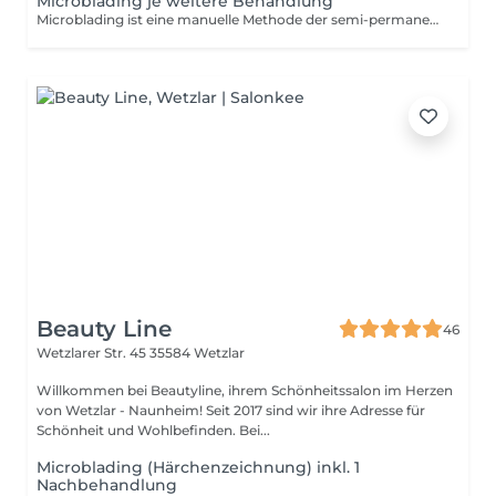
Microblading je weitere Behandlung
Microblading ist eine manuelle Methode der semi-permanenten Härchenzeichnung und die innovativste Art, seinen Augenbrauen eine vollere und perfektere Form zu verleihen. Bei der Behandlung werden mit Hilfe eines sog. Blades und speziellen Pigmentierungsfarben feinste Härchen in die oberste Hautschicht geritzt, die sich von den echten kaum unterscheiden. Am Behandlungstag werden die Augenbrauen zunächst anhand deiner individuellen Gesichtsmorphologie und mit Hilfe eines speziellen Zirkels nach dem goldenen Schnittpunkt (phi 1.618) vermessen um die optimale Form der Augenbrauen zu ermitteln. Die Vorzeichnung bildet die Grundlage der Pigmentierung
Beauty Line
46
Wetzlarer Str. 45
35584 Wetzlar
Willkommen bei Beautyline, ihrem Schönheitssalon im Herzen
von Wetzlar - Naunheim! Seit 2017 sind wir ihre Adresse für
Schönheit und Wohlbefinden. Bei...
Microblading (Härchenzeichnung) inkl. 1
Nachbehandlung