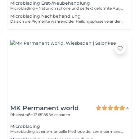
Microblading Erst-/Neubehandlung
Microblading – Natürlich schöne und perfekt geformte Augenbrauen Dauerhaft schöne Augenbrauen mit natürlichem Ergebnis Augenbrauen verleihen dem Gesicht Ausdruck und Harmonie. Mit Microblading können lichte, ungleichmäßige oder kaum sichtbare Augenbrauen durch feinste, haarähnliche Pigmentierungen optisch verdichtet und neu geformt werden. Das Ergebnis sind natürlich wirkende Brauen, die perfekt zu deinem Gesicht passen. Für wen ist die Behandlung geeignet? Microblading eignet sich für Frauen und Männer, die: -dünne oder lückenhafte Augenbrauen haben. -ihre natürliche Brauenform optimieren möchten. -asymmetrische Augenbrauen ausgleichen möchten. -durch häufiges Zupfen oder altersbedingt an Brauendichte verloren haben. -sich morgens Zeit beim Schminken sparen möchten. -Wert auf ein natürliches und typgerechtes Ergebnis legen. Die Wirkung: Mit einer speziellen Microblading-Technik werden feine, haarähnliche Pigmentierungen präzise in die oberste Hautschicht eingearbeitet. Form, Farbe und Dichte werden individuell auf deine Gesichtsform, deinen Hauttyp und deine natürliche Haarfarbe abgestimmt. Das Ergebnis: -Natürlich wirkende, vollere Augenbrauen -Harmonische und typgerechte Brauenform -Ausgleich von Lücken und Asymmetrien -Mehr Ausdruck für das gesamte Gesicht -Lang anhaltendes Ergebnis mit natürlicher Optik -Weniger Aufwand beim täglichen Schminken Gut zu wissen: Vor jeder Behandlung nehmen wir uns Zeit für eine ausführliche Beratung und zeichnen deine neue Brauenform gemeinsam mit dir vor. Erst wenn Form und Farbe perfekt zu deinem Gesicht passen, beginnt die Behandlung.
Microblading Nachbehandlung
Da sich die Pigmente während der Heilungsphase verändern können, gehört eine Nachbehandlung nach etwa 4–8 Wochen in der Regel zum Behandlungskonzept. So können Farbe und Form bei Bedarf optimiert werden und das Ergebnis erhält seine gewünschte Perfektion. Unser Ziel ist es nicht, künstlich wirkende Augenbrauen zu schaffen, sondern deine natürliche Schönheit mit feinsten Härchen und einer individuell abgestimmten Form zu unterstreichen.
MK Permanent world
14
Rheinstraße 17
65185 Wiesbaden
Microblading
Microblading ist eine manuelle Methode der semi-permanenten Härchenzeichnung und die innovativste Art, seinen Augenbrauen eine vollere und perfektere Form zu verleihen. Bei der Behandlung werden mit Hilfe eines sog. Blades und speziellen Pigmentierungsfarben feinste Härchen in die oberste Hautschicht geritzt, die sich von den echten kaum unterscheiden. Am Behandlungstag werden die Augenbrauen zunächst anhand deiner individuellen Gesichtsmorphologie und mit Hilfe eines speziellen Zirkels nach dem goldenen Schnittpunkt (phi 1.618) vermessen um die optimale Form der Augenbrauen zu ermitteln. Die Vorzeichnung bildet die Grundlage der Pigmentierung