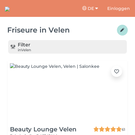
DE
Einloggen
Friseure
in
Velen
Filter
in
Velen
Beauty Lounge Velen
61