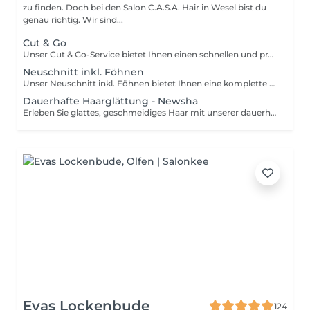
zu finden. Doch bei den Salon C.A.S.A. Hair in Wesel bist du
genau richtig. Wir sind...
Cut & Go
Unser Cut & Go-Service bietet Ihnen einen schnellen und präzisen Haarschnitt ohne großen Aufwand. Ideal für alle, die wenig Zeit haben, aber dennoch Wert auf einen professionellen Schnitt legen. Unsere Stylisten schneiden Ihr Haar nach Ihren Wünschen und sorgen dafür, dass Sie den Salon im Handumdrehen mit einem frischen Look verlassen. Perfekt für den Alltag oder wenn es mal schnell gehen muss.
Neuschnitt inkl. Föhnen
Unser Neuschnitt inkl. Föhnen bietet Ihnen eine komplette Haarveränderung mit einem frischen, neuen Schnitt und einem professionellen Styling. Nach einer gründlichen Beratung schneiden unsere Stylisten Ihr Haar präzise und individuell nach Ihren Wünschen. Anschließend wird Ihr Haar sorgfältig geföhnt und in Form gebracht, sodass Sie mit einem perfekt gestylten Look den Salon verlassen. Ideal für alle, die eine Veränderung suchen und dabei Wert auf ein rundum perfektes Ergebnis legen.
Dauerhafte Haarglättung - Newsha
Erleben Sie glattes, geschmeidiges Haar mit unserer dauerhaften Haarglättung von Newsha. Diese innovative Behandlung verwandelt widerspenstiges und krauses Haar in seidige, glatte Strähnen, die leicht zu pflegen sind. Die Newsha-Technologie glättet Ihr Haar dauerhaft, reduziert Frizz und verleiht ihm einen natürlichen, gesunden Glanz. Perfekt für alle, die sich eine langanhaltende, glatte Haarstruktur wünschen, ohne täglichen Aufwand. Lassen Sie sich von unseren Experten beraten und genießen Sie das Gefühl von glattem, geschmeidigem Haar, das wochenlang hält.
Evas Lockenbude
124