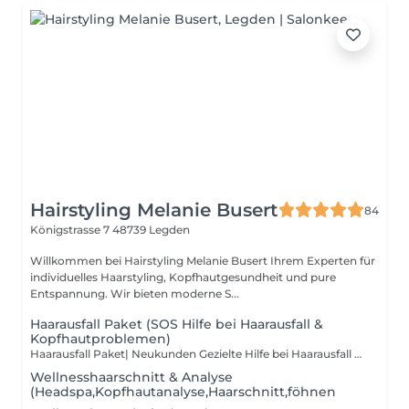
Hairstyling Melanie Busert
84
Königstrasse 7
48739 Legden
Willkommen bei Hairstyling Melanie Busert Ihrem Experten für
individuelles Haarstyling, Kopfhautgesundheit und pure
Entspannung. Wir bieten moderne S...
Haarausfall Paket (SOS Hilfe bei Haarausfall &
Kopfhautproblemen)
Haarausfall Paket| Neukunden Gezielte Hilfe bei Haarausfall & Kopfhautproblemen– professionell & ganzheitlich. ✔ Kopfhautanalyse mit Mikrokamera ✔ Ayurvedische Kopfhautbehandlung zur Aktivierung der Haarwurzeln ✔ Waschen, Schneiden & Föhnen Ideal für alle, die Haarausfall verstehen, stoppen und ihre Kopfhaut wieder ins Gleichgewicht bringen möchten. 👉 Jetzt buchen & deiner Kopfhaut die richtige Aufmerksamkeit schenken.
Wellnesshaarschnitt & Analyse
(Headspa,Kopfhautanalyse,Haarschnitt,föhnen