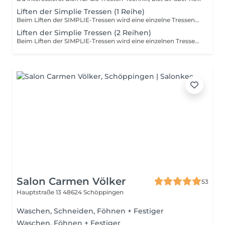
Liften der Simplie Tressen (1 Reihe)
Beim Liften der SIMPLIE-Tressen wird eine einzelne Tressenreihe fachgerecht hochgesetzt, um den natürlichen Haarwuchs auszugleichen. So bleibt der Tragekomfort erhalten und die Extensions sehen weiterhin gepflegt und natürlich aus. Diese Dienstleistung beinhaltet kein Waschen und kein Styling der Fokus liegt ausschließlich auf dem fachgerechten Liften der Tressen. Empfohlener Rhythmus: alle 4 bis 6 Wochen, optimalerweise alle 4 Wochen. Die genaue Zeitspanne wird individuell vom Friseur bestimmt, abhängig vom Haarwuchs und dem Zustand der Tressen.
Liften der Simplie Tressen (2 Reihen)
Beim Liften der SIMPLIE-Tressen wird eine einzelnen Tressenreihen fachgerecht hochgesetzt, um den natürlichen Haarwuchs auszugleichen. So bleibt der Tragekomfort erhalten und die Extensions sehen weiterhin gepflegt und natürlich aus. Diese Dienstleistung beinhaltet kein Waschen und kein Styling der Fokus liegt ausschließlich auf dem fachgerechten Liften der Tressen. Empfohlener Rhythmus: alle 4 bis 6 Wochen, optimalerweise alle 4 Wochen. Die genaue Zeitspanne wird individuell vom Friseur bestimmt, abhängig vom Haarwuchs und dem Zustand der Tressen.
Salon Carmen Völker
53
Hauptstraße 13
48624 Schöppingen
Waschen, Schneiden, Föhnen + Festiger
Waschen, Föhnen + Festiger