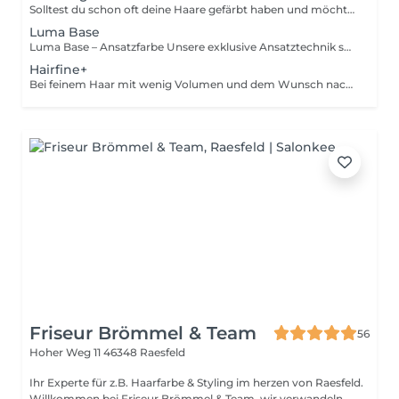
Solltest du schon oft deine Haare gefärbt haben und möchtest ihnen einfach mal was gutes tun ohne auf Farbe zu verzichten, sind die Luma Lights die perfekte, aber schonende Farbvariante! Speziell entwickelt für strapaziertes, trockenes oder glanzloses Haar: Mit unserer exklusiven Luma Lights Technik setzen wir gezielte, sanfte Strähnen, die dein Haar optisch aufhellen, ohne es zu schädigen. Die schonende Farbtechnik sorgt für natürliche Leuchtkraft, weiche Übergänge und gesunden Glanz – ganz ohne harte Ansätze. Inklusive Glossing, Pflege, Waschen & Föhnen – für strahlend schönes, gesund wirkendes Haar, das sich genauso gut anfühlt, wie es aussieht.
Luma Base
Luma Base – Ansatzfarbe Unsere exklusive Ansatztechnik sorgt für weiche, natürliche Übergänge ohne harte Kanten. Schonend zum Haar und perfekt auf deinen Naturton abgestimmt – für ein gesundes, glänzendes Farbergebnis. Inklusive Pflege, Waschen & Föhnen – damit dein Haar immer strahlend und gepflegt aussieht.
Hairfine+
Bei feinem Haar mit wenig Volumen und dem Wunsch nach mehr Fülle ist die Dienstleistung perfekt für dich. Du bekommst eine Beratung & Analyse von Haarstruktur und Stylingverhalten. Im nächsten Schritt schauen wir nach den richtigen Tape Extensions für dich, die wir schonend einsetzen. Im Anschluss bekommst du eine Tape-Pflege mit Proteinen und Leave-In. Mit einem Schnitt wird im Nachgang alles perfektioniert und gestylt. Inklusive ist außerdem ein Goodie-Set für Zuhause im Wert von 81 Euro, die deine Haarverlängerung perfekt pflegen!
Friseur Brömmel & Team
56
Hoher Weg 11
46348 Raesfeld
Ihr Experte für z.B. Haarfarbe & Styling im herzen von Raesfeld.
Willkommen bei Friseur Brömmel & Team, wir verwandeln