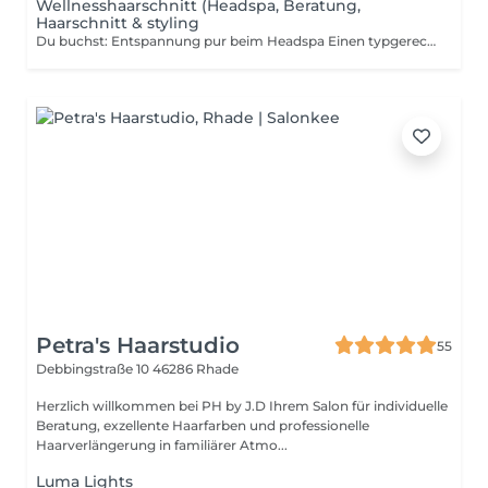
Wellnesshaarschnitt (Headspa, Beratung,
Haarschnitt & styling
Du buchst: Entspannung pur beim Headspa Einen typgerechten Haarschnitt Pflege für gesundes, glänzendes Haar Styling, das dich strahlen lässt Deine kleine Wellness-Auszeit für dich & dein Haar!
Petra's Haarstudio
55
Debbingstraße 10
46286 Rhade
Herzlich willkommen bei PH by J.D Ihrem Salon für individuelle
Beratung, exzellente Haarfarben und professionelle
Haarverlängerung in familiärer Atmo...
Luma Lights