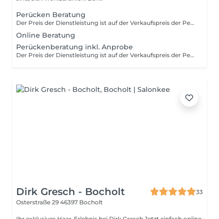
Perücken Beratung
Der Preis der Dienstleistung ist auf der Verkaufspreis der Perücke 3 Monate anrechenbar. Sollte kein Termin verfügbar sein, rufen Sie uns an und wir machen einen Termin zeitnah für Sie möglich. Alternativ können Sie sich auch zu Ihrem Wunschtermin auf die Warteliste setzen und wir melden uns telefonisch bei Ihnen zurück.
Online Beratung
Perückenberatung inkl. Anprobe
Der Preis der Dienstleistung ist auf der Verkaufspreis der Perücke 3 Monate anrechenbar. Für diese Dienstleistung ist ein telefonisches Gespräch vorab notwendig.
Dirk Gresch - Bocholt
33
Osterstraße 29
46397 Bocholt
Ihr exklusives Haar-Erlebnis bei Dirk Gresch Jetzt einfach online