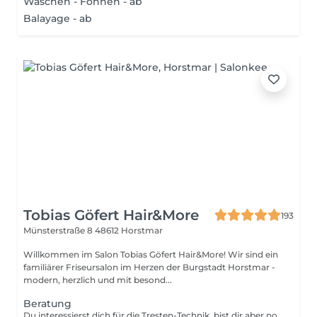
Waschen - Föhnen - ab
Balayage - ab
Tobias Göfert Hair&More
193
Münsterstraße 8
48612 Horstmar
Willkommen im Salon Tobias Göfert Hair&More! Wir sind ein
familiärer Friseursalon im Herzen der Burgstadt Horstmar -
modern, herzlich und mit besond...
Beratung
Du interessierst dich für die Tresten-Technik, bist dir aber noch nicht sicher, ob sie zu dir und deinem Lebensstil passt? Dann ist unser ausführliches Beratungsgespräch genau das Richtige für dich. Gemeinsam klären wir Schritt für Schritt, ob Tresten-Extensions die passende Lösung für deine Haarwünsche sind. In diesem persönlichen Termin erhältst du eine umfassende Aufklärung über alle wichtigen Aspekte der Tressen-Methode: Wie die Extensions angebracht werden. Wie lange sie halten und was du bei der Pflege beachten musst! Welche Produkte du benötigst, um deine Extensions optimal zu pflegen. Darüber hinaus bestimmen wir gemeinsam die passende Farbe für deine Haare ob aus dem bestehenden Sortiment oder durch eine individuelle Bestellung. Alles wird auf deinen Typ und deine Bedürfnisse abgestimmt. Dieses Gespräch schafft die Grundlage für eine fundierte Entscheidung ganz ohne Verpflichtung. Dein Haar, dein Stil, deine Entscheidung mit allen Informationen, die du brauchst.