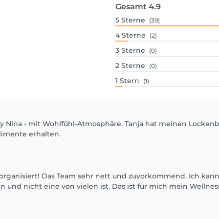
Gesamt
4.9
5
Sterne
(39)
4
Sterne
(2)
3
Sterne
(0)
2
Sterne
(0)
1
Stern
(1)
by Nina - mit Wohlfühl-Atmosphäre. Tanja hat meinen Lockenbo
imente erhalten.
 organisiert! Das Team sehr nett und zuvorkommend. Ich kan
n und nicht eine von vielen ist. Das ist für mich mein Wellnes