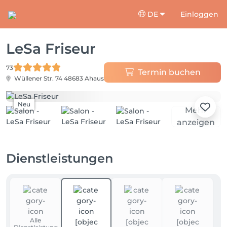
DE
Einloggen
LeSa Friseur
73
Termin buchen
Wüllener Str. 74
48683 Ahaus
Neu
Mehr
anzeigen
Dienstleistungen
Alle