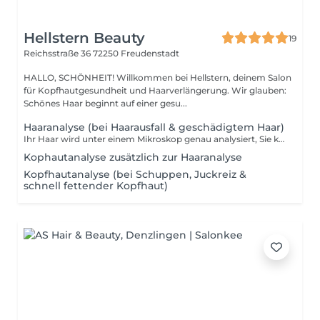
Hellstern Beauty
19
Reichsstraße 36
72250 Freudenstadt
HALLO, SCHÖNHEIT! Willkommen bei Hellstern, deinem Salon
für Kopfhautgesundheit und Haarverlängerung. Wir glauben:
Schönes Haar beginnt auf einer gesu...
Haaranalyse (bei Haarausfall & geschädigtem Haar)
Ihr Haar wird unter einem Mikroskop genau analysiert, Sie können es vor Ort an einem Bildschirm mit verfolgen. An Hand dessen wird Ihnen auf Wunsch ein Pflegeprogramm ganz Individuell zusammengestellt. Beim Kauf dieser Produkte, wird die Haaranalyse kostenlos. das Geld wird beim Kauf auf die Produkte angerechnet
Kophautanalyse zusätzlich zur Haaranalyse
Kopfhautanalyse (bei Schuppen, Juckreiz &
schnell fettender Kopfhaut)