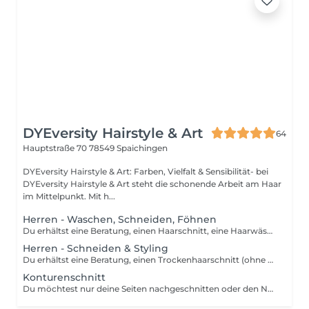
DYEversity Hairstyle & Art
64
Hauptstraße 70
78549 Spaichingen
DYEversity Hairstyle & Art: Farben, Vielfalt & Sensibilität- bei
DYEversity Hairstyle & Art steht die schonende Arbeit am Haar
im Mittelpunkt. Mit h...
Herren - Waschen, Schneiden, Föhnen
Du erhältst eine Beratung, einen Haarschnitt, eine Haarwäsche inklusive passender Produkte und Styling. Hinweis: Die angezeigten Preise gelten nur als Richtwerte und können sich je nach Art, Dauer und Komplexität der Dienstleistung, welche Ihnen vor Ort angeboten wird, ändern.
Herren - Schneiden & Styling
Du erhältst eine Beratung, einen Trockenhaarschnitt (ohne waschen, die Schnitthaare werden aus geföhnt) und ein Styling. Hinweis: Die angezeigten Preise gelten nur als Richtwerte und können sich je nach Art, Dauer und Komplexität der Dienstleistung, welche Ihnen vor Ort angeboten wird, ändern.
Konturenschnitt
Du möchtest nur deine Seiten nachgeschnitten oder den Nacken frisch ausrasiert. Du erhältst einen trockenen Konturenhaarschnitt (ohne waschen, die Schnitthaare werden aus geföhnt). Hinweis: Die angezeigten Preise gelten nur als Richtwerte und können sich je nach Art, Dauer und Komplexität der Dienstleistung, welche Ihnen vor Ort angeboten wird, ändern.