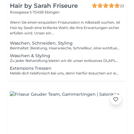
Hair by Sarah Friseure
22
Rossgasse 5
72458 Ebingen
Wenn Sie einen exquisiten Friseursalon in Albstadt suchen, ist
Hair by Sarah eine brillante Wahl, die Ihre Erwartungen sicher
erfüllen wird. Unser ein...
Waschen, Schneiden, Styling
Beinhaltet: Beratung, Haarwäsche, Schnellkur, eine wohltuende Massage, Haarschnitt & Styling. Bei einer individuellen Typberatung ermitteln wir Deine Wünsche und finden gemeinsam den perfekten Haarschnitt für Dich. ---> Zu jeder Behandlung bieten wir dir unser exklusives OLAPLEX REBUILD TREATMENT an. Dies kannst Du ganz unkompliziert unter der Olaplex Kategorie dazu buchen.
Waschen & Styling
Zu jeder Behandlung bieten wir dir unser exklusives OLAPLEX REBUILD TREATMENT an. Dies kannst Du ganz unkompliziert unter der Olaplex Kategorie dazu buchen.
Extensions Tressen
Melde dich telefonisch bei uns, denn hierfür brauchen wir eine Beratung.