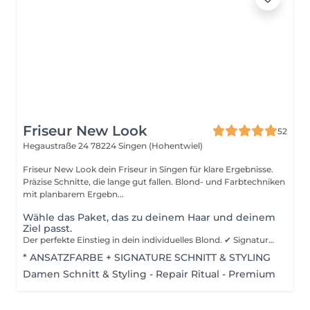
Friseur New Look
52
Hegaustraße 24
78224 Singen (Hohentwiel)
Friseur New Look dein Friseur in Singen für klare Ergebnisse.
Präzise Schnitte, die lange gut fallen. Blond- und Farbtechniken
mit planbarem Ergebn...
Wähle das Paket, das zu deinem Haar und deinem
Ziel passt.
Der perfekte Einstieg in dein individuelles Blond. ✔ Signature Blond Transformation Du möchtest ein natürliches, hochwertiges Blond – ohne Risiko für dein Haar? In diesem Paket entwickeln wir gemeinsam deinen individuellen Blond-Look, abgestimmt auf deine Haarstruktur, deinen Stil und dein Ziel. ✔ Individuelle Beratung & klare Strategie ✔ Natürlich wirkende Balayage für weiche Übergänge ✔ Veredelung für ein harmonisches Blond ✔ Schutz & Pflege für gesundes Haargefühl ✔ Haarschnitt & Styling für ein stimmiges Gesamtbild Ergebnis: Ein Blond, das zu dir passt – gepflegt aussieht und sich natürlich anfühlt. Für dich, wenn du ein sicheres, schönes Blond möchtest. ✔ Mehr Präzision. Mehr Detail. Noch saubereres Ergebnis. ✔ Alles aus Transformation ✔ Erweiterte Schnittveredelung ✔ Mehr Zeit für Feinarbeiten ✔ Langanhaltenderes Styling-Finish Für dich, wenn du Wert auf Perfektion im Detail legst. ✔ Das komplette Erlebnis – maximale Qualität & Haargefühl. ✔ Alles aus Transformation PLUS ✔ Intensiv-Aufbaupflege für maximale Haargesundheit ✔ Noch mehr Zeit & individuelle Anpassung ✔ Premium Finish mit längerer Haltbarkeit ✔ Individueller Pflegeplan für zuhause Für dich, wenn du das Beste Ergebnis UND das beste Gefühl willst. ⸻ WICHTIG: Der finale Preis richtet sich nach Haarlänge, Dichte und Aufwand. Wir beraten dich ehrlich und individuell vor jeder Behandlung. ⸻ DEIN ERGEBNIS: Ein Blond, das zu dir passt – natürlich, hochwertig und gesund.
* ANSATZFARBE + SIGNATURE SCHNITT & STYLING
Damen Schnitt & Styling - Repair Ritual - Premium