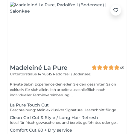
Madeleiné La Pure
45
Untertorstraße 14
78315 Radolfzell (Bodensee)
Private Salon Experience Genießen Sie den gesamten Salon
exklusiv für sich allein. Ich arbeite ausschließlich nach
individueller Terminvereinbarung ...
La Pure Touch Cut
Beschreibung: Mein exklusiver Signature Haarschnitt für gesund aussehende, fließende Haarlängen. Inklusive Haarwäsche, Kopfhautmassage, individuelle Beratung, Strukturveredelung, Spitzenschnitt, Formkorrektur und luxuriösem Finish.
Clean Girl Cut & Style / Long Hair Refresh
Ideal für frisch gewaschenes und bereits geföhntes oder geglättetes Haar. Dieser Service beinhaltet einen präzisen Spitzenschnitt, eine sanfte Formkorrektur sowie ein professionelles Finish. Bitte buchen Sie diese Dienstleistung nur, wenn Ihre Haare am selben Tag gewaschen wurden
Comfort Cut 60 + Dry service