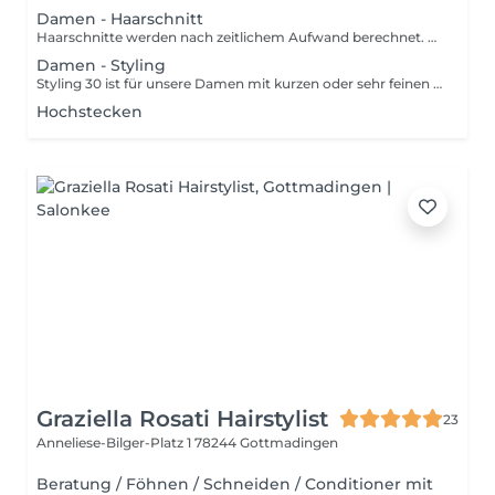
Damen - Haarschnitt
Haarschnitte werden nach zeitlichem Aufwand berechnet. Bei jedem Schnitt ist der Conditioner inklusive.
Damen - Styling
Styling 30 ist für unsere Damen mit kurzen oder sehr feinen Haaren. Styling 45 ist für unsere Damen mit langen Haaren oder aufwendigeren Föhnfrisuren. Der Stammkundenpreis ist lediglich für unsere Wochenkunden vorbehalten. Conditioner ist im Preis inclusive.
Hochstecken
Graziella Rosati Hairstylist
23
Anneliese-Bilger-Platz 1
78244 Gottmadingen
Beratung / Föhnen / Schneiden / Conditioner mit