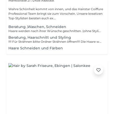
Marktstraße 21
72458 Albstadt
Wahre Schönheit kommt von innen, und das Hairstar Coiffure
Professional Team bringt sie zum Vorschein. Unsere kreativen
Top-Stylisten beraten euch ex...
Beratung ,Waschen, Schneiden
Haare werden nach ihrer Wünsche geschnitten. (ohne Styling) Preise können vor Ort variieren.
Beratung, Haarschnitt und Styling
!!!! Für Strähnen bitte Ordner Strähnen öffnen!!!! Die Haare werden mit Markenprodukten gewaschen z.B. (Olaplex,Wella), gepflegt. Der Haarschnitt wird nach Ihren Vorstellungen und Ihren Proportionen angepasst. Die Haare werden durch Thermospray geschützt und nach Ihrem Wunsch gestylt, z.B. mit Rundbürste, Glätteisen, Lockenstab. Styling-Tipps für den Alltag sind in unserem Interesse. Preise können vor Ort variieren.
Haare Schneiden und Färben