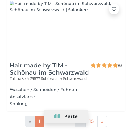
Hair made by TIM -
55
Schönau im Schwarzwald
Talstraße 4
79677 Schönau im Schwarzwald
Waschen / Schneiden / Föhnen
Ansatzfarbe
Spülung
Karte
«
1
2
3
4
...
15
»