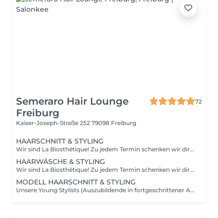
Semeraro Hair Lounge
72
Freiburg
Kaiser-Joseph-Straße 252
79098 Freiburg
HAARSCHNITT & STYLING
Wir sind La Biosthétique! Zu jedem Termin schenken wir dir einen entspannten Start: Mit unserer einzigartigen Aroma-Begrüßungskopfmassage, einem warmen oder erfrischenden Getränk und einer verwöhnenden Haarwäsche - alles selbstverständlich inklusive. Wir beraten dich individuell, typgerecht und trendorientiert und geben dir wertvolle Styling- und Pflegetipps an die Hand, damit du deinen Look auch zu Hause ganz leicht umsetzen kannst. So fühlst du dich von Anfang an rundum wohl bei deinerm Stylistin.
HAARWÄSCHE & STYLING
Wir sind La Biosthétique! Zu jedem Termin schenken wir dir einen entspannten Start: Mit unserer einzigartigen Aroma-Begrüßungskopfmassage, einem warmen oder erfrischenden Getränk und einer verwöhnenden Haarwäsche - alles selbstverständlich inklusive. Wir beraten dich individuell, typgerecht und trendorientiert und geben dir wertvolle Styling- und Pflegetipps an die Hand, damit du deinen Look auch zu Hause ganz leicht umsetzen kannst. So fühlst du dich von Anfang an rundum wohl bei deinerm Stylistin.
MODELL HAARSCHNITT & STYLING
Unsere Young Stylists (Auszubildende in fortgeschrittener Ausbildung) suchen regelmäßig Modelle, um ihr handwerkliches Können zu vertiefen. Als Modell profitieren Sie von einem vergünstigten Preis und einem Haarschnitt unter professioneller Anleitung unserer erfahrenen Stylisten. Bitte beachten: Diese Dienstleistung ist nicht online buchbar. Gerne können Sie uns im Salon anrufen und sich persönlich mit einem unserer Ausbilder in Verbindung setzen, um gemeinsam abzuklären, ob Ihr gewünschter Haarschnitt als Modellhaarschnitt geeignet ist.