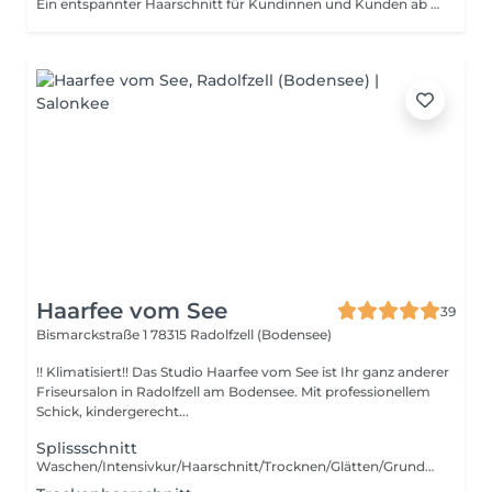
Ein entspannter Haarschnitt für Kundinnen und Kunden ab 60 Jahren. Mit individueller Beratung, präziser Schnitttechnik und persönlicher Betreuung ganz ohne Hektik. Wahlweise als Trockenhaarschnitt oder inklusive Haarwäsche und Styling
Haarfee vom See
39
Bismarckstraße 1
78315 Radolfzell (Bodensee)
!! Klimatisiert!! Das Studio Haarfee vom See ist Ihr ganz anderer
Friseursalon in Radolfzell am Bodensee. Mit professionellem
Schick, kindergerecht...
Splissschnitt
Waschen/Intensivkur/Haarschnitt/Trocknen/Glätten/Grundschnitt inkl. Heisse Schere ab Schulter