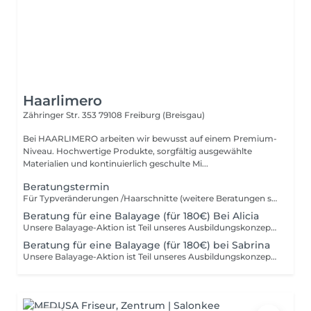
Haarlimero
Zähringer Str. 353
79108 Freiburg (Breisgau)
Bei HAARLIMERO arbeiten wir bewusst auf einem Premium-
Niveau. Hochwertige Produkte, sorgfältig ausgewählte
Materialien und kontinuierlich geschulte Mi...
Beratungstermin
Für Typveränderungen /Haarschnitte (weitere Beratungen siehe unten) -Kosten werden bei einem Folgetermin gegengerechnet ;-)Weiterhin behalten wir uns vor, bei einzelnen Leistungen eine Anzahlung zu verlangen. Wir bitten um Ihr Verständnis.
Beratung für eine Balayage (für 180€) Bei Alicia
Unsere Balayage-Aktion ist Teil unseres Ausbildungskonzepts und bietet unseren Young Stylist:innen die Möglichkeit, ihr Können unter realen Salonbedingungen weiterzuentwickeln. Alicia befindet sich im 2. Lehrjahr ihrer Ausbildung und beherrscht die Grundlagen bereits sicher. Für anspruchsvolle Techniken wie Balayage benötigt sie – wie jeder Profi am Anfang – vor allem eins: Übung, Erfahrung und Routine. Deshalb nehmen wir uns für diese Termine besonders viel Zeit und begleiten die gesamte Behandlung fachlich. Du erhältst eine hochwertige Balayage inklusive professioneller Beratung, Pflege, Glossing und Styling. Die Dienstleistung wird mit größter Sorgfalt durchgeführt und von unserem erfahrenen Team begleitet. Der vergünstigte Preis spiegelt nicht eine geringere Qualität wider, sondern unterstützt die Ausbildung unserer Nachwuchstalente. Mit deiner Buchung trägst du aktiv dazu bei, jungen Friseur:innen eine erstklassige Ausbildung zu ermöglichen und ihnen die Sicherheit zu geben, die sie für ihren späteren Berufsweg benötigen. Wichtig: Nur bei Alicia (Young Stylistin) buchbar. Inklusive Beratung, Balayage, Glossing, Pflege & Styling. Ein Haarschnitt kann bei Bedarf zusätzlich gebucht werden. Vor der ersten Balayage ist ein Beratungsgespräch erforderlich. Vielen Dank, dass du mit deiner Buchung unsere Nachwuchstalente unterstützt – denn aus guter Ausbildung entstehen die Profis von morgen.
Beratung für eine Balayage (für 180€) bei Sabrina
Unsere Balayage-Aktion ist Teil unseres Ausbildungskonzepts und bietet unseren Young Stylist:innen die Möglichkeit, ihr Können unter realen Salonbedingungen weiterzuentwickeln. Sabrina befindet sich im 2. Lehrjahr ihrer Ausbildung und beherrscht die Grundlagen bereits sicher. Für anspruchsvolle Techniken wie Balayage benötigt sie – wie jeder Profi am Anfang – vor allem eins: Übung, Erfahrung und Routine. Deshalb nehmen wir uns für diese Termine besonders viel Zeit und begleiten die gesamte Behandlung fachlich. Du erhältst eine hochwertige Balayage inklusive professioneller Beratung, Pflege, Glossing und Styling. Die Dienstleistung wird mit größter Sorgfalt durchgeführt und von unserem erfahrenen Team begleitet. Der vergünstigte Preis spiegelt nicht eine geringere Qualität wider, sondern unterstützt die Ausbildung unserer Nachwuchstalente. Mit deiner Buchung trägst du aktiv dazu bei, jungen Friseur:innen eine erstklassige Ausbildung zu ermöglichen und ihnen die Sicherheit zu geben, die sie für ihren späteren Berufsweg benötigen. Wichtig: Nur bei Alicia (Young Stylistin) buchbar. Inklusive Beratung, Balayage, Glossing, Pflege & Styling. Ein Haarschnitt kann bei Bedarf zusätzlich gebucht werden. Vor der ersten Balayage ist ein Beratungsgespräch erforderlich. Vielen Dank, dass du mit deiner Buchung unsere Nachwuchstalente unterstützt – denn aus guter Ausbildung entstehen die Profis von morgen.