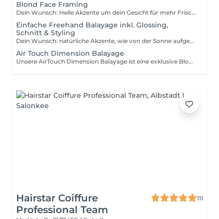
Blond Face Framing
Dein Wunsch: Helle Akzente um dein Gesicht für mehr Frische und Leuchtkraft. Bei deiner Buchung erwartet dich ein komplettes Rundum-Paket: • Faceframing • Glossing (sanfte Tönung zur Farbauffrischung, Glanzverstärkung oder Veredelung deiner Haarfarbe) • Waschen mit hochwertigen Pflegeprodukten • Wohltuende Kopfmassage inkl. Massageliege zur Entspannung • hochwertige Haarmaske abgestimmt auf dein Haar • Typgerechter Haarschnitt mit Beratung • Professionelles Föhnen & Styling für dein perfektes Finish Du brauchst nichts extra dazubuchen – alles ist bereits enthalten.
Einfache Freehand Balayage inkl. Glossing,
Schnitt & Styling
Dein Wunsch: natürliche Akzente, wie von der Sonne aufgehellt. Maximal 2-3Töne heller als die Ausgangshaarfarbe möglich. Bei deiner Buchung erwartet dich ein komplettes Rundum-Paket: • Freihand Balayage • Glossing (sanfte Tönung zur Farbauffrischung, Glanzverstärkung oder Veredelung deiner Haarfarbe) • Waschen mit hochwertigen Pflegeprodukten • Wohltuende Kopfmassage inkl. Massageliege zur Entspannung • hochwertige Haarmaske abgestimmt auf dein Haar • Typgerechter Haarschnitt mit Beratung • Professionelles Föhnen & Styling für dein perfektes Finish Du brauchst nichts extra dazubuchen – alles ist bereits enthalten.
Air Touch Dimension Balayage
Unsere AirTouch Dimension Balayage ist eine exklusive Blond- und Balayagebehandlung mit der modernen AirTouch Technik, bei der das Haar besonders schonend aufgehellt und natürlich verblendet wird. Durch das Ausblasen kürzerer Haare mit Luft entsteht ein besonders weicher, nahtloser Farbverlauf mit maximaler Natürlichkeit. Das zusätzliche Ausweben der Strähnen erzielt super natürliche Dimensionen. Zu Beginn erfolgt eine ausführliche Beratung, bei der wir gemeinsam den perfekten Farbton und Look für dich festlegen. Anschließend wird die komplette Aufhellung am ganzen Kopf in der AirTouch-Technik erarbeitet für ein besonders feines, langlebiges Balayage-Ergebnis. Während der Behandlung wird das Haar mit Olaplex geschützt und aufgebaut. Ein individuelles Glossing veredelt die Farbe, sorgt für brillanten Glanz und perfektioniert den Farbton. Die Behandlung beinhaltet: persönliche Beratung komplette AirTouch Balayage am ganzen Kopf Schutz & Aufbau mit Olaplex individuelles Glossing / Veredelung Haarwäsche mit Kopfhautmassage & entspannende Massageliege typgerechter Haarschnitt Föhnen & Styling Für ein luxuriöses, natürliches Balayage-Ergebnis mit maximalem Glanz und gesundem Haar.
Hairstar Coiffure
111
Professional Team