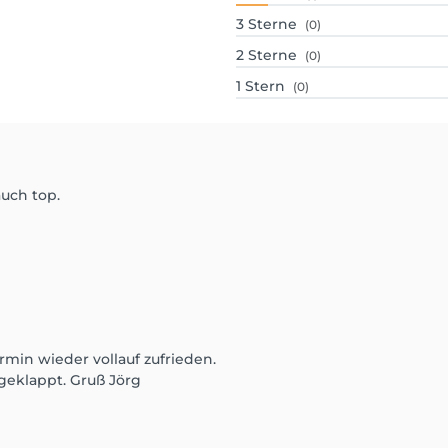
3
Sterne
(0)
2
Sterne
(0)
1
Stern
(0)
auch top.
min wieder vollauf zufrieden.
geklappt. Gruß Jörg