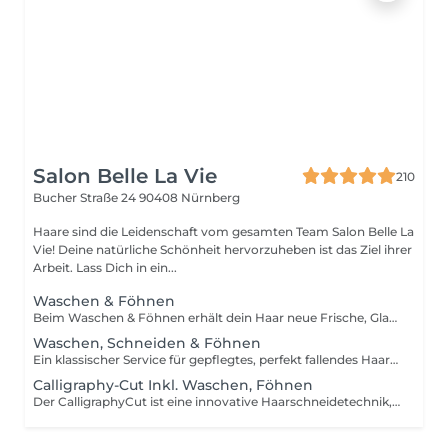
Salon Belle La Vie
210
Bucher Straße 24
90408 Nürnberg
Haare sind die Leidenschaft vom gesamten Team Salon Belle La
Vie! Deine natürliche Schönheit hervorzuheben ist das Ziel ihrer
Arbeit. Lass Dich in ein...
Waschen & Föhnen
Beim Waschen & Föhnen erhält dein Haar neue Frische, Glanz und Form. Nach einer wohltuenden Haarwäsche wird es individuell gestylt ob glatt, voluminös oder wellig ganz nach deinem Wunsch. Für ein gepflegtes, perfekt sitzendes Ergebnis.
Waschen, Schneiden & Föhnen
Ein klassischer Service für gepflegtes, perfekt fallendes Haar: Waschen, Schneiden & Föhnen individuell auf Haarstruktur, Gesichtsform und Stil abgestimmt. Für ein frisches, gesundes und harmonisches Ergebnis mit natürlicher Bewegung.
Calligraphy-Cut Inkl. Waschen, Föhnen
Der CalligraphyCut ist eine innovative Haarschneidetechnik, bei der das Haar mit einem speziellen Calligraphen statt mit der Schere geschnitten wird für sanft fallendes, glänzendes und voluminöses Haar. Diese Methode versiegelt die Spitzen beim Schneiden, reduziert Spliss und sorgt für spürbar mehr Bewegung und Leichtigkeit in jeder Frisur.