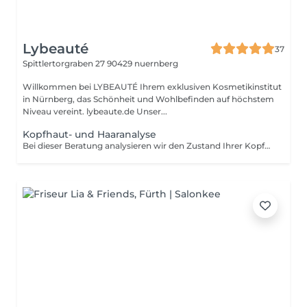
Lybeauté
37
Spittlertorgraben 27
90429 nuernberg
Willkommen bei LYBEAUTÉ Ihrem exklusiven Kosmetikinstitut
in Nürnberg, das Schönheit und Wohlbefinden auf höchstem
Niveau vereint. lybeaute.de Unser...
Kopfhaut- und Haaranalyse
Bei dieser Beratung analysieren wir den Zustand Ihrer Kopfhaut und Haare individuell und fachlich. Wir schauen uns an, ob Ihre Kopfhaut eher trocken, fettig, gereizt, empfindlich oder zu Schuppen neigend ist und besprechen mögliche Ursachen für Haarbruch, dünner werdendes Haar, Juckreiz, Spannungsgefühl oder übermäßiges Nachfetten. Ziel der Analyse ist es, Ihre Kopfhaut besser zu verstehen und eine passende Pflege- und Behandlungsstrategie zu entwickeln. Sie erhalten eine persönliche Empfehlung zu geeigneten Produkten, Pflegeroutinen und möglichen kosmetischen Behandlungen für Ihre Kopfhaut und Haarqualität. Die Analyse ersetzt keine ärztliche Diagnose. Bei starkem Haarausfall, entzündlichen Veränderungen, offenen Stellen oder medizinischen Beschwerden empfehlen wir zusätzlich eine dermatologische Abklärung. Bitte kommen Sie möglichst ohne starkes Stylingprodukt, Öl oder Trockenshampoo, damit die Kopfhaut besser beurteilt werden kann.