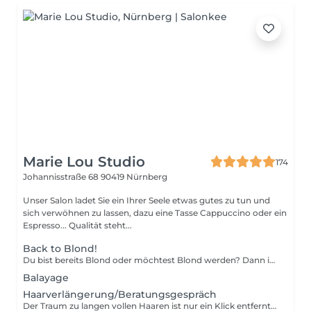
Marie Lou Studio
174
Johannisstraße 68
90419 Nürnberg
Unser Salon ladet Sie ein Ihrer Seele etwas gutes zu tun und
sich verwöhnen zu lassen, dazu eine Tasse Cappuccino oder ein
Espresso... Qualität steht...
Back to Blond!
Du bist bereits Blond oder möchtest Blond werden? Dann ist das genau das richtige für Dich! Wir hellen Dich schonend auf mit den den richtigen Präparaten Olaplex so wie Kerastase und du bekommst den passenden Schnitt noch dazu. Somit hast du dein perfektes Blond* *Der Preis ist ein ab Preis, der je nach Material und Wunsch variieren kann. Ggf. ist mehr als eine Sitzung notwenig für Dein gewünschtes Ergebnis zu erzielen.
Balayage
Haarverlängerung/Beratungsgespräch
Der Traum zu langen vollen Haaren ist nur ein Klick entfernt. Jetzt Beratung buchen! - Tape in - Bondings - Weft Great Lengths