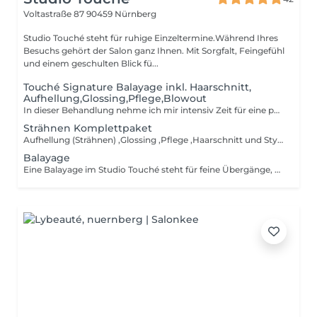
Voltastraße 87
90459 Nürnberg
Studio Touché steht für ruhige Einzeltermine.Während Ihres
Besuchs gehört der Salon ganz Ihnen. Mit Sorgfalt, Feingefühl
und einem geschulten Blick fü...
Touché Signature Balayage inkl. Haarschnitt,
Aufhellung,Glossing,Pflege,Blowout
In dieser Behandlung nehme ich mir intensiv Zeit für eine persönliche Beratung, um Ihre Wünsche und die passende Richtung genau abzustimmen. Die Aufhellung wird individuell auf Haarstruktur, Ausgangsfarbe und Ihr gewünschtes Ergebnis abgestimmt. Anschließend veredelt ein Glossing den Farbton und sorgt für ein harmonisches, natürlich wirkendes Finish. Nach der Aufhellung ist eine intensive Pflege essenziell, um das Haar zu stärken und ihm Geschmeidigkeit sowie Glanz zurückzugeben. Abgerundet wird das Ergebnis durch einen passenden Haarschnitt und ein professionelles Blowout-Styling.
Strähnen Komplettpaket
Aufhellung (Strähnen) ,Glossing ,Pflege ,Haarschnitt und Styling Für ein natürliches, frisches Blond mit Glanz und perfektem Finish. Strähnen setzen gezielte Akzente und bringen Helligkeit, Tiefe und Struktur ins Haar. Fein gearbeitet und harmonisch platziert entsteht ein frisches, natürliches Farbbild. Jede Strähnenbehandlung wird individuell auf Haarton, Haarstruktur und gewünschten Look abgestimmt. Mit Präzision, Erfahrung und Zeit entsteht ein Ergebnis, das ausgewogen wirkt und Ihre Ausstrahlung unterstreicht.
Balayage
Eine Balayage im Studio Touché steht für feine Übergänge, Tiefe und eine natürliche Lebendigkeit im Haar. Die Farbe wirkt weich, harmonisch und unterstreicht Ihre Ausstrahlung, ohne aufgesetzt zu sein. Jede Balayage wird individuell entwickelt abgestimmt auf Haarton, Haarstruktur und Ihren persönlichen Stil. Mit viel Zeit, Präzision und Feingefühl entsteht ein Ergebnis, das hochwertig wirkt, sanft herauswächst und lange schön bleibt.