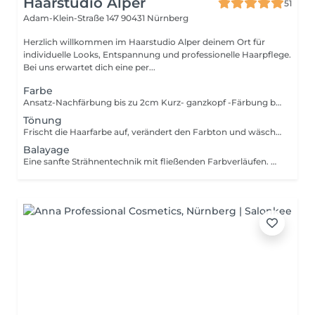
Haarstudio Alper
51
Adam-Klein-Straße 147
90431 Nürnberg
Herzlich willkommen im Haarstudio Alper deinem Ort für
individuelle Looks, Entspannung und professionelle Haarpflege.
Bei uns erwartet dich eine per...
Farbe
Ansatz-Nachfärbung bis zu 2cm Kurz- ganzkopf -Färbung bis Schulter - bedeutet eine einheitliche Einfärbung von Ansatz bis zu den Spitzen auf Schulterhöhe. Lang- ganzkopf -Färbung ab Schulter - bedeutet eine einheitliche Einfärbung von Ansatz bis zu den Spitzen ab Schulterlänge. Quick Service oder PLEX+ Intensive Pflege zu buchbar.
Tönung
Frischt die Haarfarbe auf, verändert den Farbton und wäscht sich nach und nach wieder aus. Haltbarkeit ca. 4-6 Wochen. Keine Aufhellung. Quick Service zu buchbar.
Balayage
Eine sanfte Strähnentechnik mit fließenden Farbverläufen. Das Haar wird natürlich aufgehellt, mit weichen Übergängen und einem weichen, herauswachsenden Ergebnis. Quick Service oder PLEX+ Intensive Pflege zu buchbar.