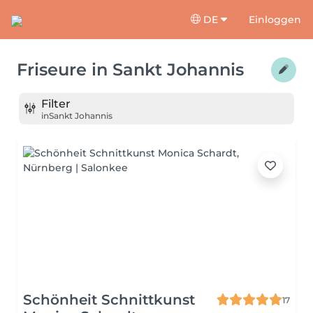
DE
Einloggen
Friseure
in
Sankt Johannis
Filter
in
Sankt Johannis
Schönheit Schnittkunst
17