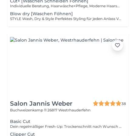
Cut+ [Waschen Schneiden Föhnen]
Individuelle Beratung, Haarwäsche+Pflege, Moderne Haarschnitt und Styling
Blow dry [Waschen Föhnen]
STYLE Wash, Dry & Style Perfektes Styling für jeden Anlass Volumen, Glanz und Halt mit Paul Mitchell Finishing-
Salon Jannis Weber
38
Buchweizenkamp 11
26817 Westrhauderfehn
Basic Cut
Dein regelmäßiger Fresh-Up: Trockenschnitt nach Wunsch inklusive passendem Produktstyling für den perfekten Look.
Clipper Cut