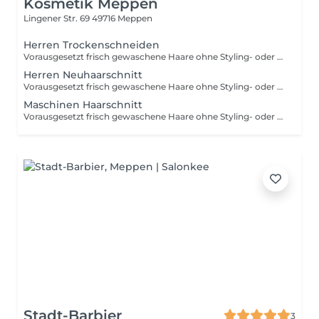
Kosmetik Meppen
Lingener Str. 69
49716 Meppen
Herren Trockenschneiden
Vorausgesetzt frisch gewaschene Haare ohne Styling- oder Pflegeprodukte. Hinweis: Die angezeigten Preise gelten nur als Richtwerte und können sich je nach Art, Dauer und Komplexität der Dienstleistung, welche Ihnen vor Ort angeboten wird, ändern.
Herren Neuhaarschnitt
Vorausgesetzt frisch gewaschene Haare ohne Styling- oder Pflegeprodukte. Hinweis: Die angezeigten Preise gelten nur als Richtwerte und können sich je nach Art, Dauer und Komplexität der Dienstleistung, welche Ihnen vor Ort angeboten wird, ändern.
Maschinen Haarschnitt
Vorausgesetzt frisch gewaschene Haare ohne Styling- oder Pflegeprodukte. Hinweis: Die angezeigten Preise gelten nur als Richtwerte und können sich je nach Art, Dauer und Komplexität der Dienstleistung, welche Ihnen vor Ort angeboten wird, ändern.
Stadt-Barbier
3