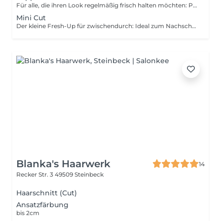
Für alle, die ihren Look regelmäßig frisch halten möchten: Präziser Maschinenhaarschnitt oder ein schnelles Auffrischen der Seiten zwischen zwei größeren Haarschnitten.
Mini Cut
Der kleine Fresh-Up für zwischendurch: Ideal zum Nachschneiden von Konturen, dem Auffrischen des Nackens oder Kürzen des Ponys. Perfekt, wenn nur kleine Anpassungen nötig sind und dein Look schnell wieder sauber sitzen soll.
Blanka's Haarwerk
14
Recker Str. 3
49509 Steinbeck
Haarschnitt (Cut)
Ansatzfärbung
bis 2cm