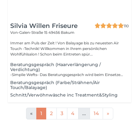
Silvia Willen Friseure
110
Von-Galen-Straße 15
49456 Bakum
Immer am Puls der Zeit ! Von Balayage bis zu neuesten Air
Touch -Technik! Willkommen in Ihrem persönlichen
Wohlfühlsalon ! Schon beim Eintreten spür...
Beratungsgespräch (Haarverlängerung /
Verdichtung)
-Simplie Wefts- Das Beratungsgespräch wird beim Einsetzen verrechnet inkl. einer kostenlosen Extensions-Bürste als Goodie für dich gratis dazu! Jetzt Termin sichern!
Beratungsgespräch (Farbe/Strähnen/Air
Touch/Balayage)
Schnitt/Verwöhnwäsche inc Treatment&Styling
«
1
2
3
4
...
14
»