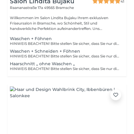
Salon Lindita Bujaku
41
Raananastraße 17a
49565 Bramsche
Willkommen im Salon Lindita Bujaku Ihrem exklusiven
Friseursalon in Bramsche, wo Schönheit, Stil und
handwerkliche Perfektion aufeinandertreffen. Uns...
Waschen + Föhnen
HINWEIS BEACHTEN! Bitte stellen Sie sicher, dass Sie nur die Dienstleistung buchen, die Sie tatsächlich in Anspruch nehmen möchten. Änderungen vor Ort sind nicht möglich. Gebuchte Dienstleistungen werden wie reserviert abgerechnet. Viele Dank für Ihr Verständnis! Ihr Salon Lindita Bujaku
Waschen + Schneiden + Föhnen
HINWEIS BEACHTEN! Bitte stellen Sie sicher, dass Sie nur die Dienstleistung buchen, die Sie tatsächlich in Anspruch nehmen möchten. Änderungen vor Ort sind nicht möglich. Gebuchte Dienstleistungen werden wie reserviert abgerechnet. Viele Dank für Ihr Verständnis! Ihr Salon Lindita Bujaku
Haarschnitt ,, ohne Waschen ,,
HINWEIS BEACHTEN! Bitte stellen Sie sicher, dass Sie nur die Dienstleistung buchen, die Sie tatsächlich in Anspruch nehmen möchten. Änderungen vor Ort sind nicht möglich. Gebuchte Dienstleistungen werden wie reserviert abgerechnet. Viele Dank für Ihr Verständnis! Ihr Salon Lindita Bujaku