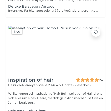
Ganzheitliches Balayage Farbkonzept oder größere Veränderungen. Inkl. Beratung, Haarpflege, Handmassage und Kopfmassage. Für wen ist das Premium Balayage-Paket geeignet? Dieses Paket ist ideal für Kundinnen, die sich eine deutlichere Auffrischung oder Veränderung wünschen, ohne eine komplette Neugestaltung vorzunehmen. Es eignet sich besonders, wenn die bestehende Balayage herausgewachsen ist und mehr Helligkeit sowie eine gleichmäßigere Farbverteilung gewünscht wird. Perfekt für alle, die mehr als nur eine leichte Nacharbeit möchten – zum Beispiel zusätzliche Strähnen im Längen- und Spitzenbereich, eine intensivere Aufhellung oder ein insgesamt frischer, lebendiger Look. Das Premium Paket bildet die optimale Balance zwischen natürlicher Auffrischung und sichtbarer Veränderung.
Deluxe Balayage / Airtouch
Intensives Farbkonzept oder größere Veränderungen. Inkl. Beratung, Haarpflege, Handmassage und Kopfmassage. Für wen ist das Deluxe Balayage-Paket geeignet? Das Deluxe Balayage ist die richtige Wahl, wenn der gesamte Kopf umfassend bearbeitet wird – für ein neues, harmonisches Gesamtbild mit maximaler Leuchtkraft und Dimension. Perfekt für alle, die bereit sind für einen intensiven, hochwertigen Farbservice mit einem deutlich sichtbaren Ergebnis.
Neu
inspiration of hair
24
Heinrich-Niemeyer-Straße 29
48477 Hörstel-Riesenbeck
Willkommen bei Inspiration of Hair Bei Inspiration of Hair dreht
sich alles um eines: Haare, die dich glücklich machen. Seit vielen
Jahren begleiten...
Balayage - inkl. Gloss