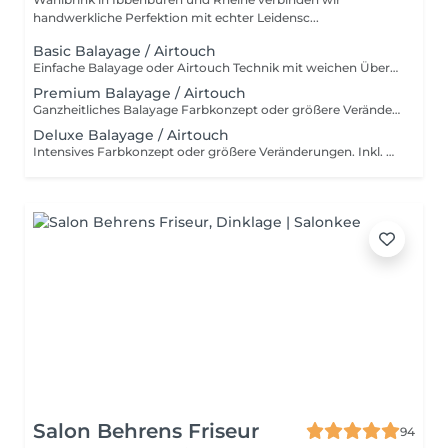
handwerkliche Perfektion mit echter Leidensc...
Basic Balayage / Airtouch
Einfache Balayage oder Airtouch Technik mit weichen Übergängen für langanhaltendem Tragekomfort. Inkl. Beratung, Haarpflege, Handmassage und Kopfmassage. Für wen ist das Basic Balayage-Paket geeignet? Dieses Paket richtet sich an Kundinnen, die bereits eine Balayage oder Airtouch-Behandlung hatten und sich eine dezente Auffrischung wünschen. Es ist ideal, wenn die bestehende Farbtechnik noch gut erhalten ist und lediglich sanft nachgearbeitet werden soll, ohne eine komplette Neugestaltung. Ebenso eignet sich Basic Paket für alle, die gezielte, leichte Aufhellungen bevorzugen – zum Beispiel am Oberkopf, im Konturbereich oder als Face Frame. Perfekt für einen frischen, natürlichen Look mit minimalem Aufwand und ohne den gesamten Kopf zu behandeln.
Premium Balayage / Airtouch
Ganzheitliches Balayage Farbkonzept oder größere Veränderungen. Inkl. Beratung, Haarpflege, Handmassage und Kopfmassage. Für wen ist das Premium Balayage-Paket geeignet? Dieses Paket ist ideal für Kundinnen, die sich eine deutlichere Auffrischung oder Veränderung wünschen, ohne eine komplette Neugestaltung vorzunehmen. Es eignet sich besonders, wenn die bestehende Balayage herausgewachsen ist und mehr Helligkeit sowie eine gleichmäßigere Farbverteilung gewünscht wird. Perfekt für alle, die mehr als nur eine leichte Nacharbeit möchten – zum Beispiel zusätzliche Strähnen im Längen- und Spitzenbereich, eine intensivere Aufhellung oder ein insgesamt frischer, lebendiger Look. Das Premium Paket bildet die optimale Balance zwischen natürlicher Auffrischung und sichtbarer Veränderung.
Deluxe Balayage / Airtouch
Intensives Farbkonzept oder größere Veränderungen. Inkl. Beratung, Haarpflege, Handmassage und Kopfmassage. Für wen ist das Deluxe Balayage-Paket geeignet? Das Deluxe Balayage ist die richtige Wahl, wenn der gesamte Kopf umfassend bearbeitet wird – für ein neues, harmonisches Gesamtbild mit maximaler Leuchtkraft und Dimension. Perfekt für alle, die bereit sind für einen intensiven, hochwertigen Farbservice mit einem deutlich sichtbaren Ergebnis.
Salon Behrens Friseur
94