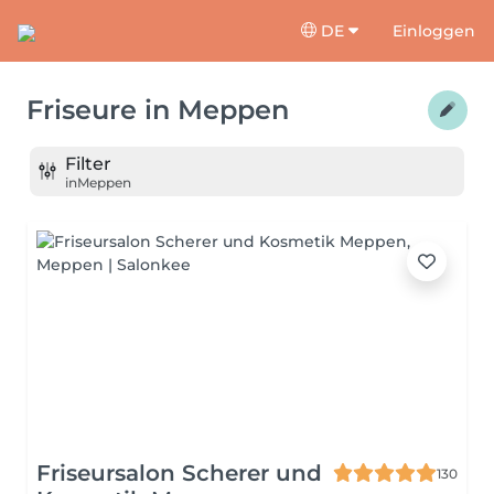
DE
Einloggen
Friseure
in
Meppen
Filter
in
Meppen
Friseursalon Scherer und
130