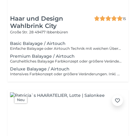
Haar und Design
15
Wahlbrink City
Große Str. 28
49477 Ibbenbüren
Basic Balayage / Airtouch
Einfache Balayage oder Airtouch Technik mit weichen Übergängen für langanhaltendem Tragekomfort. Inkl. Beratung, Haarpflege, Handmassage und Kopfmassage. Für wen ist das Basic Balayage-Paket geeignet? Dieses Paket richtet sich an Kundinnen, die bereits eine Balayage oder Airtouch-Behandlung hatten und sich eine dezente Auffrischung wünschen. Es ist ideal, wenn die bestehende Farbtechnik noch gut erhalten ist und lediglich sanft nachgearbeitet werden soll, ohne eine komplette Neugestaltung. Ebenso eignet sich Basic Paket für alle, die gezielte, leichte Aufhellungen bevorzugen – zum Beispiel am Oberkopf, im Konturbereich oder als Face Frame. Perfekt für einen frischen, natürlichen Look mit minimalem Aufwand und ohne den gesamten Kopf zu behandeln.
Premium Balayage / Airtouch
Ganzheitliches Balayage Farbkonzept oder größere Veränderungen. Inkl. Beratung, Haarpflege, Handmassage und Kopfmassage. Für wen ist das Premium Balayage-Paket geeignet? Dieses Paket ist ideal für Kundinnen, die sich eine deutlichere Auffrischung oder Veränderung wünschen, ohne eine komplette Neugestaltung vorzunehmen. Es eignet sich besonders, wenn die bestehende Balayage herausgewachsen ist und mehr Helligkeit sowie eine gleichmäßigere Farbverteilung gewünscht wird. Perfekt für alle, die mehr als nur eine leichte Nacharbeit möchten – zum Beispiel zusätzliche Strähnen im Längen- und Spitzenbereich, eine intensivere Aufhellung oder ein insgesamt frischer, lebendiger Look. Das Premium Paket bildet die optimale Balance zwischen natürlicher Auffrischung und sichtbarer Veränderung.
Deluxe Balayage / Airtouch
Intensives Farbkonzept oder größere Veränderungen. Inkl. Beratung, Haarpflege, Handmassage und Kopfmassage. Für wen ist das Deluxe Balayage-Paket geeignet? Das Deluxe Balayage ist die richtige Wahl, wenn der gesamte Kopf umfassend bearbeitet wird – für ein neues, harmonisches Gesamtbild mit maximaler Leuchtkraft und Dimension. Perfekt für alle, die bereit sind für einen intensiven, hochwertigen Farbservice mit einem deutlich sichtbaren Ergebnis.
Neu