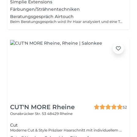
Simplie Extensions
Färbungen/Strähnentechniken
Beratungsgespräch Airtouch
Beim Beratungsgespräch wird Ihr Haar analysiert und eine Teststrähne durchgeführt, um die Belastbarkeit und Eignung für die AirTouch-Technik zu prüfen. Anschließend besprechen wir den gewünschten Farbton, den individuellen Preis sowie die Dauer der Behandlung. Die Behandlung wird nur durchgeführt, wenn Ihr Haar für AirTouch geeignet ist. Die Haargesundheit steht dabei an erster Stelle.
CUT'N MORE Rheine
52
Osnabrücker Str. 53
48429 Rheine
Cut
Moderne Cut & Style Präziser Haarschnitt mit individuellem Styling modern, typgerecht und mit den besten Produkten von Paul Mitchell.