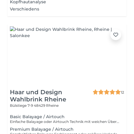
Kopfhautanalyse
Verschiedens
Haar und Design
12
Wahlbrink Rheine
Bülstiege 7-9
48429 Rheine
Basic Balayage / Airtouch
Einfache Balayage oder Airtouch Technik mit weichen Übergängen für langanhaltendem Tragekomfort. Inkl. Beratung, Haarpflege, Handmassage und Kopfmassage. Für wen ist das Basic Balayage-Paket geeignet? Dieses Paket richtet sich an Kundinnen, die bereits eine Balayage oder Airtouch-Behandlung hatten und sich eine dezente Auffrischung wünschen. Es ist ideal, wenn die bestehende Farbtechnik noch gut erhalten ist und lediglich sanft nachgearbeitet werden soll, ohne eine komplette Neugestaltung. Ebenso eignet sich Basic Paket für alle, die gezielte, leichte Aufhellungen bevorzugen – zum Beispiel am Oberkopf, im Konturbereich oder als Face Frame. Perfekt für einen frischen, natürlichen Look mit minimalem Aufwand und ohne den gesamten Kopf zu behandeln.
Premium Balayage / Airtouch