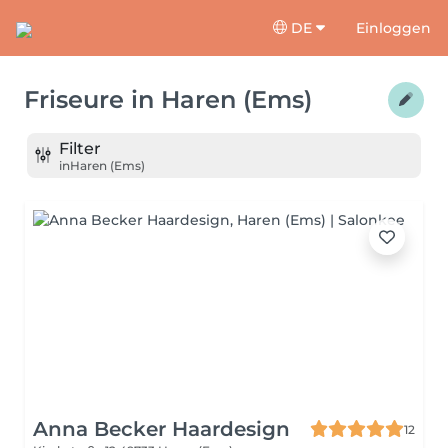
DE
Einloggen
Friseure
in
Haren (Ems)
Filter
in
Haren (Ems)
Anna Becker Haardesign
12