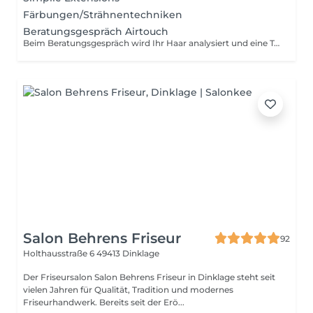
Färbungen/Strähnentechniken
Beratungsgespräch Airtouch
Beim Beratungsgespräch wird Ihr Haar analysiert und eine Teststrähne durchgeführt, um die Belastbarkeit und Eignung für die AirTouch-Technik zu prüfen. Anschließend besprechen wir den gewünschten Farbton, den individuellen Preis sowie die Dauer der Behandlung. Die Behandlung wird nur durchgeführt, wenn Ihr Haar für AirTouch geeignet ist. Die Haargesundheit steht dabei an erster Stelle.
Salon Behrens Friseur
92
Holthausstraße 6
49413 Dinklage
Der Friseursalon Salon Behrens Friseur in Dinklage steht seit
vielen Jahren für Qualität, Tradition und modernes
Friseurhandwerk. Bereits seit der Erö...