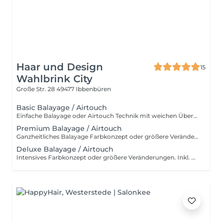
Haar und Design
15
Wahlbrink City
Große Str. 28
49477 Ibbenbüren
Basic Balayage / Airtouch
Einfache Balayage oder Airtouch Technik mit weichen Übergängen für langanhaltendem Tragekomfort. Inkl. Beratung, Haarpflege, Handmassage und Kopfmassage. Für wen ist das Basic Balayage-Paket geeignet? Dieses Paket richtet sich an Kundinnen, die bereits eine Balayage oder Airtouch-Behandlung hatten und sich eine dezente Auffrischung wünschen. Es ist ideal, wenn die bestehende Farbtechnik noch gut erhalten ist und lediglich sanft nachgearbeitet werden soll, ohne eine komplette Neugestaltung. Ebenso eignet sich Basic Paket für alle, die gezielte, leichte Aufhellungen bevorzugen – zum Beispiel am Oberkopf, im Konturbereich oder als Face Frame. Perfekt für einen frischen, natürlichen Look mit minimalem Aufwand und ohne den gesamten Kopf zu behandeln.
Premium Balayage / Airtouch
Ganzheitliches Balayage Farbkonzept oder größere Veränderungen. Inkl. Beratung, Haarpflege, Handmassage und Kopfmassage. Für wen ist das Premium Balayage-Paket geeignet? Dieses Paket ist ideal für Kundinnen, die sich eine deutlichere Auffrischung oder Veränderung wünschen, ohne eine komplette Neugestaltung vorzunehmen. Es eignet sich besonders, wenn die bestehende Balayage herausgewachsen ist und mehr Helligkeit sowie eine gleichmäßigere Farbverteilung gewünscht wird. Perfekt für alle, die mehr als nur eine leichte Nacharbeit möchten – zum Beispiel zusätzliche Strähnen im Längen- und Spitzenbereich, eine intensivere Aufhellung oder ein insgesamt frischer, lebendiger Look. Das Premium Paket bildet die optimale Balance zwischen natürlicher Auffrischung und sichtbarer Veränderung.
Deluxe Balayage / Airtouch
Intensives Farbkonzept oder größere Veränderungen. Inkl. Beratung, Haarpflege, Handmassage und Kopfmassage. Für wen ist das Deluxe Balayage-Paket geeignet? Das Deluxe Balayage ist die richtige Wahl, wenn der gesamte Kopf umfassend bearbeitet wird – für ein neues, harmonisches Gesamtbild mit maximaler Leuchtkraft und Dimension. Perfekt für alle, die bereit sind für einen intensiven, hochwertigen Farbservice mit einem deutlich sichtbaren Ergebnis.