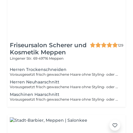
Friseursalon Scherer und
129
Kosmetik Meppen
Lingener Str. 69
49716 Meppen
Herren Trockenschneiden
Vorausgesetzt frisch gewaschene Haare ohne Styling- oder Pflegeprodukte. Hinweis: Die angezeigten Preise gelten nur als Richtwerte und können sich je nach Art, Dauer und Komplexität der Dienstleistung, welche Ihnen vor Ort angeboten wird, ändern.
Herren Neuhaarschnitt
Vorausgesetzt frisch gewaschene Haare ohne Styling- oder Pflegeprodukte. Hinweis: Die angezeigten Preise gelten nur als Richtwerte und können sich je nach Art, Dauer und Komplexität der Dienstleistung, welche Ihnen vor Ort angeboten wird, ändern.
Maschinen Haarschnitt
Vorausgesetzt frisch gewaschene Haare ohne Styling- oder Pflegeprodukte. Hinweis: Die angezeigten Preise gelten nur als Richtwerte und können sich je nach Art, Dauer und Komplexität der Dienstleistung, welche Ihnen vor Ort angeboten wird, ändern.