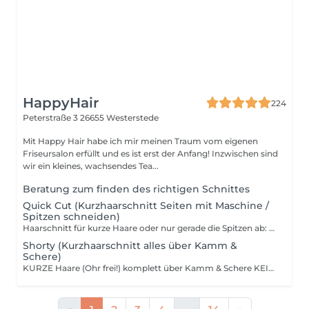
HappyHair
224
Peterstraße 3
26655 Westerstede
Mit Happy Hair habe ich mir meinen Traum vom eigenen
Friseursalon erfüllt und es ist erst der Anfang! Inzwischen sind
wir ein kleines, wachsendes Tea...
Beratung zum finden des richtigen Schnittes
Quick Cut (Kurzhaarschnitt Seiten mit Maschine /
Spitzen schneiden)
Haarschnitt für kurze Haare oder nur gerade die Spitzen ab: Schneiden der Seiten mit Maschine oder einfaches schneiden der Spitzen für einen gepflegten Look.
Shorty (Kurzhaarschnitt alles über Kamm &
Schere)
KURZE Haare (Ohr frei!) komplett über Kamm & Schere KEIN BOB etc! Das fällt unter Langhaarschnitt