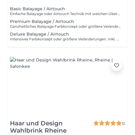
Basic Balayage / Airtouch
Einfache Balayage oder Airtouch Technik mit weichen Übergängen für langanhaltendem Tragekomfort. Inkl. Beratung, Haarpflege, Handmassage und Kopfmassage. Für wen ist das Basic Balayage-Paket geeignet? Dieses Paket richtet sich an Kundinnen, die bereits eine Balayage oder Airtouch-Behandlung hatten und sich eine dezente Auffrischung wünschen. Es ist ideal, wenn die bestehende Farbtechnik noch gut erhalten ist und lediglich sanft nachgearbeitet werden soll, ohne eine komplette Neugestaltung. Ebenso eignet sich Basic Paket für alle, die gezielte, leichte Aufhellungen bevorzugen – zum Beispiel am Oberkopf, im Konturbereich oder als Face Frame. Perfekt für einen frischen, natürlichen Look mit minimalem Aufwand und ohne den gesamten Kopf zu behandeln.
Premium Balayage / Airtouch
Ganzheitliches Balayage Farbkonzept oder größere Veränderungen. Inkl. Beratung, Haarpflege, Handmassage und Kopfmassage. Für wen ist das Premium Balayage-Paket geeignet? Dieses Paket ist ideal für Kundinnen, die sich eine deutlichere Auffrischung oder Veränderung wünschen, ohne eine komplette Neugestaltung vorzunehmen. Es eignet sich besonders, wenn die bestehende Balayage herausgewachsen ist und mehr Helligkeit sowie eine gleichmäßigere Farbverteilung gewünscht wird. Perfekt für alle, die mehr als nur eine leichte Nacharbeit möchten – zum Beispiel zusätzliche Strähnen im Längen- und Spitzenbereich, eine intensivere Aufhellung oder ein insgesamt frischer, lebendiger Look. Das Premium Paket bildet die optimale Balance zwischen natürlicher Auffrischung und sichtbarer Veränderung.
Deluxe Balayage / Airtouch
Intensives Farbkonzept oder größere Veränderungen. Inkl. Beratung, Haarpflege, Handmassage und Kopfmassage. Für wen ist das Deluxe Balayage-Paket geeignet? Das Deluxe Balayage ist die richtige Wahl, wenn der gesamte Kopf umfassend bearbeitet wird – für ein neues, harmonisches Gesamtbild mit maximaler Leuchtkraft und Dimension. Perfekt für alle, die bereit sind für einen intensiven, hochwertigen Farbservice mit einem deutlich sichtbaren Ergebnis.
Haar und Design
12
Wahlbrink Rheine