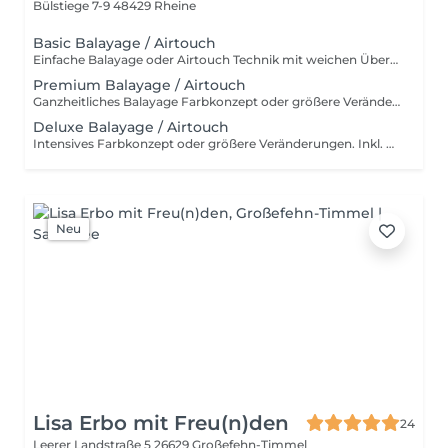
Bülstiege 7-9
48429 Rheine
Basic Balayage / Airtouch
Einfache Balayage oder Airtouch Technik mit weichen Übergängen für langanhaltendem Tragekomfort. Inkl. Beratung, Haarpflege, Handmassage und Kopfmassage. Für wen ist das Basic Balayage-Paket geeignet? Dieses Paket richtet sich an Kundinnen, die bereits eine Balayage oder Airtouch-Behandlung hatten und sich eine dezente Auffrischung wünschen. Es ist ideal, wenn die bestehende Farbtechnik noch gut erhalten ist und lediglich sanft nachgearbeitet werden soll, ohne eine komplette Neugestaltung. Ebenso eignet sich Basic Paket für alle, die gezielte, leichte Aufhellungen bevorzugen – zum Beispiel am Oberkopf, im Konturbereich oder als Face Frame. Perfekt für einen frischen, natürlichen Look mit minimalem Aufwand und ohne den gesamten Kopf zu behandeln.
Premium Balayage / Airtouch
Ganzheitliches Balayage Farbkonzept oder größere Veränderungen. Inkl. Beratung, Haarpflege, Handmassage und Kopfmassage. Für wen ist das Premium Balayage-Paket geeignet? Dieses Paket ist ideal für Kundinnen, die sich eine deutlichere Auffrischung oder Veränderung wünschen, ohne eine komplette Neugestaltung vorzunehmen. Es eignet sich besonders, wenn die bestehende Balayage herausgewachsen ist und mehr Helligkeit sowie eine gleichmäßigere Farbverteilung gewünscht wird. Perfekt für alle, die mehr als nur eine leichte Nacharbeit möchten – zum Beispiel zusätzliche Strähnen im Längen- und Spitzenbereich, eine intensivere Aufhellung oder ein insgesamt frischer, lebendiger Look. Das Premium Paket bildet die optimale Balance zwischen natürlicher Auffrischung und sichtbarer Veränderung.
Deluxe Balayage / Airtouch
Intensives Farbkonzept oder größere Veränderungen. Inkl. Beratung, Haarpflege, Handmassage und Kopfmassage. Für wen ist das Deluxe Balayage-Paket geeignet? Das Deluxe Balayage ist die richtige Wahl, wenn der gesamte Kopf umfassend bearbeitet wird – für ein neues, harmonisches Gesamtbild mit maximaler Leuchtkraft und Dimension. Perfekt für alle, die bereit sind für einen intensiven, hochwertigen Farbservice mit einem deutlich sichtbaren Ergebnis.
Neu
Lisa Erbo mit Freu(n)den
24
Leerer Landstraße 5
26629 Großefehn-Timmel