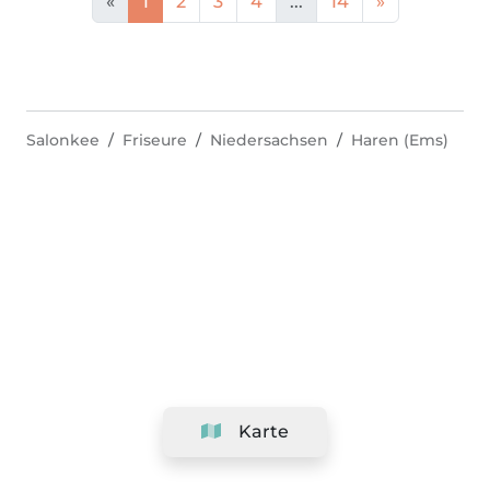
«
1
2
3
4
...
14
»
Salonkee
Friseure
Niedersachsen
Haren (Ems)
Karte