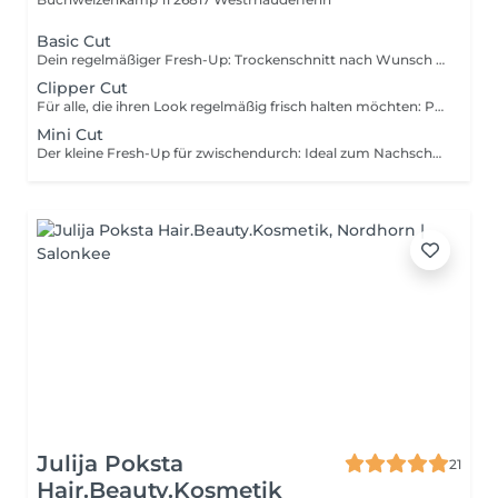
Basic Cut
Dein regelmäßiger Fresh-Up: Trockenschnitt nach Wunsch inklusive passendem Produktstyling für den perfekten Look.
Clipper Cut
Für alle, die ihren Look regelmäßig frisch halten möchten: Präziser Maschinenhaarschnitt oder ein schnelles Auffrischen der Seiten zwischen zwei größeren Haarschnitten.
Mini Cut
Der kleine Fresh-Up für zwischendurch: Ideal zum Nachschneiden von Konturen, dem Auffrischen des Nackens oder Kürzen des Ponys. Perfekt, wenn nur kleine Anpassungen nötig sind und dein Look schnell wieder sauber sitzen soll.
Julija Poksta
21
Hair.Beauty.Kosmetik