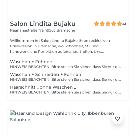
Salon Lindita Bujaku
41
Raananastraße 17a
49565 Bramsche
Willkommen im Salon Lindita Bujaku Ihrem exklusiven
Friseursalon in Bramsche, wo Schönheit, Stil und
handwerkliche Perfektion aufeinandertreffen. Uns...
Waschen + Föhnen
HINWEIS BEACHTEN! Bitte stellen Sie sicher, dass Sie nur die Dienstleistung buchen, die Sie tatsächlich in Anspruch nehmen möchten. Änderungen vor Ort sind nicht möglich. Gebuchte Dienstleistungen werden wie reserviert abgerechnet. Viele Dank für Ihr Verständnis! Ihr Salon Lindita Bujaku
Waschen + Schneiden + Föhnen
HINWEIS BEACHTEN! Bitte stellen Sie sicher, dass Sie nur die Dienstleistung buchen, die Sie tatsächlich in Anspruch nehmen möchten. Änderungen vor Ort sind nicht möglich. Gebuchte Dienstleistungen werden wie reserviert abgerechnet. Viele Dank für Ihr Verständnis! Ihr Salon Lindita Bujaku
Haarschnitt ,, ohne Waschen ,,
HINWEIS BEACHTEN! Bitte stellen Sie sicher, dass Sie nur die Dienstleistung buchen, die Sie tatsächlich in Anspruch nehmen möchten. Änderungen vor Ort sind nicht möglich. Gebuchte Dienstleistungen werden wie reserviert abgerechnet. Viele Dank für Ihr Verständnis! Ihr Salon Lindita Bujaku