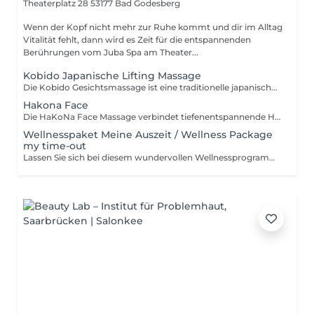
Theaterplatz 28
53177 Bad Godesberg
Wenn der Kopf nicht mehr zur Ruhe kommt und dir im Alltag
Vitalität fehlt, dann wird es Zeit für die entspannenden
Berührungen vom Juba Spa am Theater...
Kobido Japanische Lifting Massage
Die Kobido Gesichtsmassage ist eine traditionelle japanische Technik mit einer jahrhundertealten Geschichte. Sie vereint präzise Handgriffe, sanfte Stimulation und tiefenwirksame Methoden, um die Haut zu straffen, die Durchblutung anzuregen und das Gesicht auf natürliche Weise zu verjüngen. Dabei geht es nicht nur um äußere Schönheit die Massage hilft auch, innere Spannungen zu lösen und tiefe Entspannung zu fördern. The Kobido facial massage is a traditional Japanese technique with a centuries-old history. It combines precise hand movements, gentle stimulation and deeply effective methods to tighten the skin, stimulate circulation and rejuvenate the face in a natural way. It's not just about external beauty - the massage also helps to release inner tension and promote deep relaxation.
Hakona Face
Die HaKoNa Face Massage verbindet tiefenentspannende HaKoNa-Elemente mit gezielter Akupressur und ausgewählten Kobido-Techniken für Gesicht, Hals und Dekolleté. Sanfte Lifting-Impulse, lösende Kiefergriffe und durchblutungsfördernde Techniken sorgen für ein sichtbar frisches Hautbild, während gleichzeitig Verspannungen im Kopf- und Nackenbereich gelöst werden. Die Behandlung wirkt beruhigend, regenerierend und schenkt ein Gefühl tiefer Entspannung ideal für alle, die sich eine effektive und außergewöhnlich wohltuende Gesichtsmassage wünschen.
Wellnesspaket Meine Auszeit / Wellness Package
my time-out
Lassen Sie sich bei diesem wundervollen Wellnessprogramm verwöhnen. Zu Beginn erwarten Sie ein entspannendes Fußbad und ein reinigendes Fußpeeling. Anschließend folgt eine Ganzkörpermassage, die wir individuell Ihren Wünschen anpassen. Um Ihre Auszeit abzurunden, genießen Sie zusätzlich noch eine Gesichtsbehandlung, die den Bedürfnissen Ihrer Haut angepasst wird. Zum Abschluss ruhen Sie bei einem Smoothie ein wenig nach. Let yourself be pampered during this wonderful wellness program. At the beginning a relaxing foot bath and a cleansing foot a cleansing foot peeling. Afterwards followed by a full body massage, which will be individually to your individual wishes. To round off your time out, you will also enjoy a facial facial treatment, which is adapted to the needs of your skin. For the finish off with a smoothie and a little a little after. Leistungen: 15 Min. Fußbad und Fußpeeling 75 Min. Ganzkörpermassage nach Wahl 75 Min. Gesichtsbehandlung nach Wahl 15 Min. Nachruhen Smoothie Bademantel Handtücher Badeschlappen Services: 15 min. foot bath and foot peeling - 75 min. full body massage of your choice - 75 min. facial treatment of your choice - 15 min. rest - smoothie - bathrobe - towels - slippers