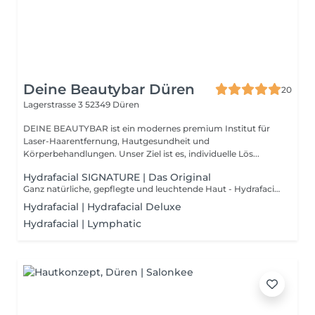
Deine Beautybar Düren
20
Lagerstrasse 3
52349 Düren
DEINE BEAUTYBAR ist ein modernes premium Institut für
Laser-Haarentfernung, Hautgesundheit und
Körperbehandlungen. Unser Ziel ist es, individuelle Lös...
Hydrafacial SIGNATURE | Das Original
Ganz natürliche, gepflegte und leuchtende Haut - Hydrafacial macht es möglich. Nach deiner Behandlung wirkst und fühlst Du Dich frisch und glowy! Deine Haut wirkt unmittelbar erholt, verjüngt und strahlt. Bei einem HydraFacial® arbeiten wir in den folgenden Schritten: schonende Hautabtragung intensive, porentiefe Reinigung anschließende Einarbeitung von pflegenden & nährenden Wirkstoffen 1 Hydrafacial entspricht 3 klassischen Gesichtsbehandlungen. Zu den Wirkstoffen, die wir einarbeiten gehören: Vitamine Antioxidantien Hyaluron Außerdem hast Du die Möglichkeit zu deinem Hydrafacial Upgrades zu buchen wie: Lichttherapie Lymphdrainage Booster Ampullen Hydrojelly Maske Health&Beauty Körperanwendung (Anregung Lymphsystem, Entgiftung, Straffung) Ergebnis: sofortiger Glow, welcher sich in den folgenden 4 Tagen nach der Behandlung intensiviert! Empfehlung: eine zunächst monatliche Wiederholung.
Hydrafacial | Hydrafacial Deluxe
Hydrafacial | Lymphatic