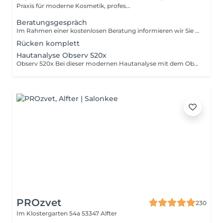
Praxis für moderne Kosmetik, profes...
Beratungsgespräch
Im Rahmen einer kostenlosen Beratung informieren wir Sie ausführlich über die Haarentfernung mit dem Candela GentleMax Pro Plus-Laser. Dabei gehen wir auf Ihre persönlichen Wünsche ein und erstellen einen individuell abgestimmten Behandlungsplan.
Rücken komplett
Hautanalyse Observ 520x
Observ 520x Bei dieser modernen Hautanalyse mit dem Observatorium 520x wird Ihre Haut detailliert und tiefsehend untersucht. Mithilfe spezieller Lichttechnologien werden verschiedene Hautzustände sichtbar gemacht, die mit bloßem Auge oft nicht erkennbar sind - wie z.B. Pigmentstörungen, Feuchtigskeitsmangel, Porenstruktur, Hautalterung und Unreinheiten. Auf Basis der Analyse erhalten Sie eine individuelle Auswertung sowie eine auf Ihre Haut abgestimmte Behandlungsempfehlung. Die vollständige Diagnose und Auswertung wird Ihnen bequem per Email zugesendet.
PROzvet
230
Im Klostergarten 54a
53347 Alfter