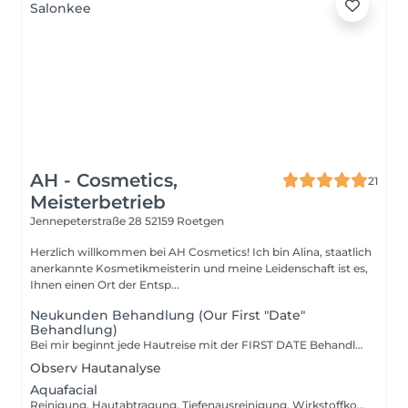
AH - Cosmetics,
21
Meisterbetrieb
Jennepeterstraße 28
52159 Roetgen
Herzlich willkommen bei AH Cosmetics! Ich bin Alina, staatlich
anerkannte Kosmetikmeisterin und meine Leidenschaft ist es,
Ihnen einen Ort der Entsp...
Neukunden Behandlung (Our First "Date"
Behandlung)
Bei mir beginnt jede Hautreise mit der FIRST DATE Behandlung. Hier gelangen wir in 5 Schritten zu deinem Hautziel! 1. Anamnese 2. Digitale & Manuelle Hautanalyse 3. Behandlungskonzept erstellen 4. Individuelle Behandlung 5. Heimpflegeplan
Observ Hautanalyse
Aquafacial
Reinigung, Hautabtragung, Tiefenausreinigung, Wirkstoffkonzentrat, LED - Lichttherapie, Maske und Abschlusspflege