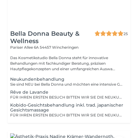
Bella Donna Beauty &
25
Wellness
Pariser Allee 6A
54457 Wincheringen
Das Kosmetikstudio Bella Donna steht für innovative
Behandlungen mit fachkundiger Beratung, präzisen
Hautpflegekonzepten und einer umfangreichen Auswa...
Neukundenbehandlung
Sie sind NEU bei Bella Donna und möchten eine intensive Gesichtsbehandlung buchen? Dann ist dieses Treatment genau richtig für Sie! NEUKUNDENBEHANDLUNG inkl. Beratung 1. Individuelle Beratung angepasst auf Ihren Hauttypen, u. a. Willkommensgetränk, Anamnese sowie Hautanalyse. Gemeinsam erarbeiten wir klare und realistische Hautziele, die mit gezielten Behandlungseinheiten und begleitender Pflege zuhause erreicht werden können. 2. First Time-Gesichtsbehandlung inkl. Tiefenausreinigung 3. Behandlungs- und Pflegeplan, der speziell auf Ihr Hautbild abgestimmt wird und der sich über die Zeit weiterentwickelt ca. 1 Std. 20 min. - 99,00 €
Rêve de Lavande
FÜR IHREN ERSTEN BESUCH BITTEN WIR SIE DIE NEUKUNDENBEHANDLUNG ZU BUCHEN! Rêve de Lavande (Angebot gültig bis Ende September 2026) Lavendel wirkt sich positiv auf Körper und Geist aus und ist einer der bekanntesten mediterranen Pflanzen. Mit natürlichen Wirkstoffen aus Algen, Aloe Vera und Hyaluronsäure spendet diese Gesichtsbehandlung für jedes Alter umfassend Feuchtigkeit für eine glatte und schöne Haut. Der Lavendelextrakt entspannt und glättet die Hautoberfläche. Die Haut fühlt sich sofort geschmeidiger an, sieht frisch und rosig aus. ca. 1 Std. - 79,00 € inkl. Gesichtsmassage und Handmassage
Kobido-Gesichtsbehandlung inkl. trad. japanischer
Gesichtsmassage
FÜR IHREN ERSTEN BESUCH BITTEN WIR SIE DIE NEUKUNDENBEHANDLUNG ZU BUCHEN! Signature Kobido-Gesichtsbehandlung by Provida inkl. trad. japanischer Gesichtsmassage (Bestseller Anti-Aging) Genießen Sie die Auszeit vom Alltag und entdecken Sie das Provida-Begrüßungsritual mit einer anschließenden Kobido-Gesichtsmassage. Diese revitalisierende und straffende Gesichtsbehandlung ist außergewöhnlich, weil sie die traditionell japanische Kobido-Gesichtsmassagetechnik beinhaltet. Es handelt sich bei dieser speziellen Massageform um eine Abfolge von schnellen rhythmischen Bewegungen, sanften Streichungen, Akupressur, tiefen Knetungen, klopfenden Bewegungen, Lymphdrainage und modellierenden Techniken. Die Haut erhält einen sofortigen Glow und die Gesichtszüge wirken straffer und entspannter. Es geht nicht nur um sichtbare Hautverbesserung, sondern um die Harmonisierung des gesamten Energieflusses im Gesicht und im Körper. Provida Organics stellt hochqualitative Bio- und Demeterkosmetik mit Heilkräutern vom eigenen Hof her und entwickelt sich stets weiter im Einklang mit der Natur und neusten wissenschaftlichen Erkenntnissen. ca. 1 Std. 15 min. - 99,00 € inkl. ca. 35 min. Kobido-Gesichtsmassage