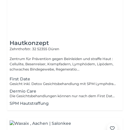
Hautkonzept
Zehnthofstr. 32
52355 Düren
Zentrum für Prävention gegen Beinleiden und straffe Haut :
Cellulite, Besenreiser, Krampfadern, Lymphödem, Lipödem,
schwaches Bindegewebe, Regeneratio...
First Date
Gesicht inkl. Detox Gesichtsbehandlung mit SPM Lymphdrainage und Detox Wirkstoff, intensiver Beratung und digitaler Hautanalyse
Dermio Care
Die Gesichtsbehandlungen können nur nach dem First Date gebucht werden, bitte rufen Sie mich an
SPM Hautstraffung