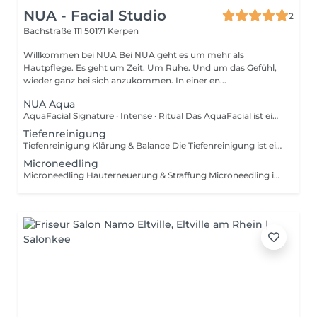
NUA - Facial Studio
2
Bachstraße 111
50171 Kerpen
Willkommen bei NUA Bei NUA geht es um mehr als
Hautpflege. Es geht um Zeit. Um Ruhe. Und um das Gefühl,
wieder ganz bei sich anzukommen. In einer en...
NUA Aqua
AquaFacial Signature · Intense · Ritual Das AquaFacial ist eine effektive Gesichtsbehandlung zur porentiefen Reinigung, intensiven Durchfeuchtung und sichtbaren Hautverfeinerung. Die Haut wird sanft geklärt, mit hochwertigen Wirkstoffen versorgt und erhält sofort neue Frische und Glow. Je nach Variante wird die Behandlung in Intensität und Pflegeumfang individuell angepasst von der schnellen Frischebehandlung bis zum intensiven Verwöhnritual. Ergebnis: Reinere Poren, glattere Haut und ein sichtbar frisches, ebenmäßiges Hautbild sofort und nachhaltig.
Tiefenreinigung
Tiefenreinigung Klärung & Balance Die Tiefenreinigung ist eine intensive Gesichtsbehandlung zur gründlichen Klärung der Haut und manuellen Ausreinigung der Poren. Unreinheiten, Talgablagerungen und abgestorbene Hautzellen werden gezielt entfernt, um das Hautbild sichtbar zu verfeinern. Ideal bei: Unreinheiten & verstopften Poren öliger oder unreiner Haut grobem oder unruhigem Hautbild Ergebnis: Geklärte Poren, ein ebenmäßigeres Hautbild und ein frisches, reines Hautgefühl.
Microneedling
Microneedling Hauterneuerung & Straffung Microneedling ist eine effektive Behandlung zur Aktivierung der hauteigenen Regeneration. Durch feine Mikroimpulse wird die Kollagen- und Elastinproduktion angeregt und hochwirksame Seren können optimal in die Haut eingeschleust werden. Ideal bei: feinen Linien & Fältchen Narben & unruhiger Hautstruktur vergrößerten Poren fahlem oder müdem Hautbild Ergebnis: Glattere, straffere Haut, verfeinerte Poren und ein sichtbar ebenmäßiger Teint.