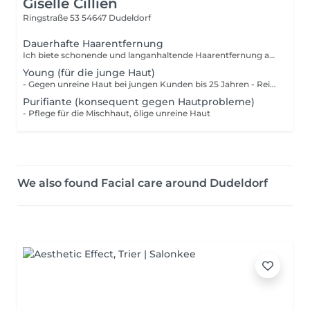
Giselle Cillien
Ringstraße 53
54647 Dudeldorf
Dauerhafte Haarentfernung
Ich biete schonende und langanhaltende Haarentfernung an fuer jeden Koerperbereich. Ich nutze neueste Technik fuer seidig glatte Haut. Dies wird auf jede Person einzeln abgestimmt.
Young (für die junge Haut)
- Gegen unreine Haut bei jungen Kunden bis 25 Jahren - Reinigung , Peeling und Ausreinigung der Haut, Maske und Abschlusspflege MS Elektro-Muskuläre-Stimulation: Gesichtsstraffung und Kontur Lift ohne Risiko. Diese Wirkungsvolle Methode lässt die Haut straff und geliftet erscheinen, (Kosten innerhalb einer Gesichtsbehandlung: 20 )
Purifiante (konsequent gegen Hautprobleme)
- Pflege für die Mischhaut, ölige unreine Haut
We also found Facial care around Dudeldorf