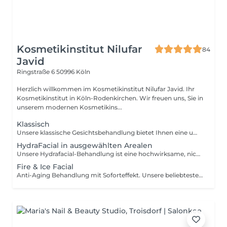
Kosmetikinstitut Nilufar
84
Javid
Ringstraße 6
50996 Köln
Herzlich willkommen im Kosmetikinstitut Nilufar Javid. Ihr
Kosmetikinstitut in Köln-Rodenkirchen. Wir freuen uns, Sie in
unserem modernen Kosmetikins...
Klassisch
Unsere klassische Gesichtsbehandlung bietet Ihnen eine umfassende Pflege, die Ihre Haut revitalisiert und zum Strahlen bringt. Diese Behandlung beginnt mit einer gründlichen Reinigung, gefolgt von einem sanften Peeling, um abgestorbene Hautzellen zu entfernen. Danach wird die Haut durch eine wohltuende Maske und feuchtigkeitsspendende Pflege intensiv genährt. Abschließend genießen Sie eine entspannende Gesichtsmassage, die die Durchblutung fördert und Ihrer Haut ein frisches, gesundes Aussehen verleiht. Ideal für alle Hauttypen und perfekt für eine regelmäßige Pflege.
HydraFacial in ausgewählten Arealen
Unsere Hydrafacial-Behandlung ist eine hochwirksame, nicht-invasive Gesichtsbehandlung, die Ihre Haut tiefenwirksam reinigt, peelt und mit Feuchtigkeit versorgt. Mit modernster Technologie werden abgestorbene Hautzellen entfernt und Unreinheiten sanft abgesaugt, während gleichzeitig wertvolle Seren in die Haut eingearbeitet werden. Diese Behandlung verbessert das Hautbild, minimiert feine Linien und verleiht Ihrer Haut einen frischen, strahlenden Teint. Ideal für alle Hauttypen und perfekt für eine intensive Auffrischung und Verjüngung der Haut.
Fire & Ice Facial
Anti-Aging Behandlung mit Soforteffekt. Unsere beliebteste Behandlung wurde dazu entwickelt, die Oberfläche der Haut schnell und sicher zu erneuern. Feine Linien und Falten werden reduziert, die Haut wird glatter und weicher und die Zellerneuerung wird angeregt.