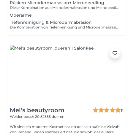
Rücken Microdermabrasion+ Microneedling
Diese Kombination aus Microdermabrasion und Microneedling bietet eine intensive Behandlung für die Haut am Rücken. Zuerst wird die Haut durch Microdermabrasion sanft von abgestorbenen Hautzellen befreit, was die Oberfläche glättet und auf das folgende Microneedling vorbereitet. Beim Microneedling regen feine Nadeln die Kollagenproduktion an, was die Hautstruktur verbessert und Hautunreinheiten sowie Narben minimiert. Diese doppelte Behandlung sorgt für eine glatte, frische und regenerierte Haut. Buche jetzt deinen Termin und genieße einen gepflegten Rücken!
Oberarme
Tiefenreinigung & Microdermabrasion
Die Kombination von Tiefenreinigung und Microdermabrasion bietet eine intensive Hautpflege, die deine Haut tiefgehend von Unreinheiten befreit und zugleich sanft exfoliert. Zunächst wird die Haut durch die Tiefenreinigung von überschüssigem Talg und Ablagerungen befreit. Anschließend entfernt die Microdermabrasion abgestorbene Hautzellen, regt die Zellerneuerung an und sorgt für ein glatteres, ebenmäßigeres Hautbild. Ideal für die Behandlung von verstopften Poren, feinen Linien und Hautunreinheiten. Buche jetzt deinen Termin für strahlend schöne Haut!
Mel‘s beautyroom
11
Weidenpesch 20
52355 dueren
Wir sind ein moderne Kosmetiksalon der sich auf eine Vielzahl
von Behandlungen spezialisiert hat, die sowohl das äußere