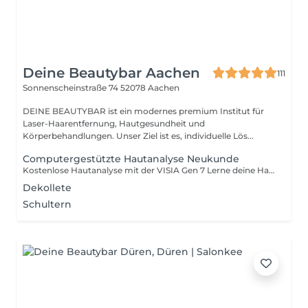
Deine Beautybar Aachen
111
Sonnenscheinstraße 74
52078 Aachen
DEINE BEAUTYBAR ist ein modernes premium Institut für
Laser-Haarentfernung, Hautgesundheit und
Körperbehandlungen. Unser Ziel ist es, individuelle Lös...
Computergestützte Hautanalyse Neukunde
Kostenlose Hautanalyse mit der VISIA Gen 7 Lerne deine Haut wirklich kennen mit der modernsten Analyse-Technologie weltweit. Die VISIA Gen 7 zeigt, was du mit bloßem Auge nicht siehst: Poren, Pigmentflecken, Entzündungen, Rötungen, Falten, UV-Schäden und Bakterienaktivität alles im Detail. In nur wenigen Minuten erstellen wir hochauflösende Aufnahmen deiner Haut und erklären dir verständlich, was sie wirklich braucht. So entsteht ein individueller Behandlungs- und Pflegeplan, der auf Daten statt auf Bauchgefühl basiert. Diese Analyse ist kostenlos, schmerzfrei und unverbindlich aber sie verändert, wie du über deine Haut denkst. Empfohlen vor deiner ersten Behandlung, um das Beste für deine Haut herauszuholen.
Dekollete
Schultern