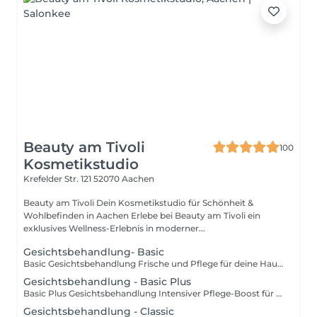
Beauty am Tivoli
100
Kosmetikstudio
Krefelder Str. 121
52070 Aachen
Beauty am Tivoli Dein Kosmetikstudio für Schönheit &
Wohlbefinden in Aachen Erlebe bei Beauty am Tivoli ein
exklusives Wellness-Erlebnis in moderner...
Gesichtsbehandlung- Basic
Basic Gesichtsbehandlung Frische und Pflege für deine Haut Die Basic Gesichtsbehandlung ist die klassische Hautpflege für alle Hauttypen und abgestimmt auf die grundlegenden Bedürfnisse deiner Haut. Sie umfasst eine gründliche Reinigung, Augenbrauenkorrektur, ein Peeling mit Bedampfen, die Entfernung von Unreinheiten, eine wohltuende Maske sowie eine intensive Feuchtigkeitspflege. Diese Behandlung klärt die Haut, spendet Feuchtigkeit und sorgt für einen frischen, strahlenden Teint perfekt, um deiner Haut neue Energie und Vitalität zu schenken. Buche jetzt deine Basic Gesichtsbehandlung und genieße das Gefühl von gepflegter, revitalisierter Haut!
Gesichtsbehandlung - Basic Plus
Basic Plus Gesichtsbehandlung Intensiver Pflege-Boost für deine Haut Die Basic Plus Gesichtsbehandlung geht über die klassische Pflege hinaus und ist ideal für Personen, die verstärkt unter Unreinheiten oder Pickelmalen leiden. Sie umfasst eine gründliche Reinigung, ein sanftes Peeling mit Bedampfen, die gezielte Entfernung von Unreinheiten sowie eine aktivreiche Maske, die die Haut tief pflegt und mit wertvollen Inhaltsstoffen versorgt. Diese Behandlung sorgt für tiefe Hydration, sichtbar mehr Vitalität und einen klaren, gesunden Teint perfekt für alle, die ihrer Haut einen zusätzlichen Pflege-Boost schenken möchten. Buche jetzt deine Basic Plus Gesichtsbehandlung und erlebe intensiv gepflegte, revitalisierte Haut!
Gesichtsbehandlung - Classic