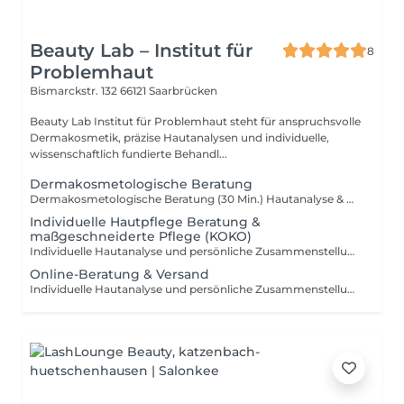
Beauty Lab – Institut für
8
Problemhaut
Bismarckstr. 132
66121 Saarbrücken
Beauty Lab Institut für Problemhaut steht für anspruchsvolle
Dermakosmetik, präzise Hautanalysen und individuelle,
wissenschaftlich fundierte Behandl...
Dermakosmetologische Beratung
Dermakosmetologische Beratung (30 Min.) Hautanalyse & Pflegeplan Für wen: Für alle, die endlich Klarheit möchten: Was braucht meine Haut wirklich? Was passt zu mir und was lieber nicht? Inhalt der Beratung (30 Min.): Kurze Anamnese & Zielklärung (Hautthemen, Gewohnheiten, Verträglichkeiten) Professionelle Hautanalyse (Hautzustand, Barriere, Feuchtigkeit, Sensibilität, Unreinheiten/Pigment/Reifezeichen je nach Thema) Check deines aktuellen Homecare: Wir gehen deine Produkte Schritt für Schritt durch (Was wirkt, was reizt, was ist überflüssig?) Individueller Pflegeplan für Zuhause (morgens/abends) + klare Prioritäten für die nächsten 14 Tage Behandlungsplan: Welche Studio-Behandlungen sind sinnvoll, in welcher Reihenfolge und in welchem Rhythmus (ohne Druck, du entscheidest) Ergebnis: Du gehst mit einem klaren, umsetzbaren Plan raus - passend zu deiner Haut, deinem Alltag und deinem Budget. Hinweis: Bitte bringe (wenn möglich) Fotos oder die Liste deiner aktuellen Pflegeprodukte mit.
Individuelle Hautpflege Beratung &
maßgeschneiderte Pflege (KOKO)
Individuelle Hautanalyse und persönliche Zusammenstellung Ihrer Pflege nach dem korneotherapeutischen KOKO-Prinzip. Die Produkte werden gezielt ausgewählt und mit Wirkstoffen (z. B. Liposomen, Seren) individuell auf Ihre Haut abgestimmt und kombiniert.
Online-Beratung & Versand
Individuelle Hautanalyse und persönliche Zusammenstellung Ihrer Pflege nach dem korneotherapeutischen KOKO-Prinzip. Die Produkte werden gezielt ausgewählt und mit Wirkstoffen (z. B. Liposomen, Seren) individuell auf Ihre Haut abgestimmt und kombiniert. Ihre individuell zusammengestellte Pflege wird bequem per Post zu Ihnen nach Hause gesendet.