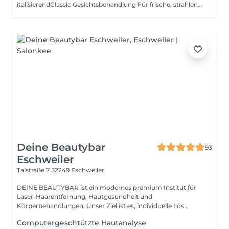
italisierendClassic Gesichtsbehandlung Für frische, strahlende Haut Die Classic Gesichtsbehandlung bietet eine umfassende Pflege für dein Gesicht und sorgt für eine sichtbar frische, vitale Ausstrahlung. Sie umfasst eine gründliche Reinigung, Augenbrauenkorrektur, ein sanftes Peeling mit Bedampfen, die gezielte Entfernung von Unreinheiten sowie eine beruhigende Maske. Zusätzlich genießt du eine Massage von Gesicht, Hals und Dekolleté, die die Haut intensiv mit Feuchtigkeit und Nährstoffen versorgt. Abgerundet wird die Behandlung durch eine Wirkstoffampulle und die passende Abschlusspflege für ein weiches, erfrischtes Hautgefühl. Ideal für alle Hauttypen, die ihrer Haut neue Vitalität und Strahlkraft schenken möchten. Buche jetzt deine Classic Gesichtsbehandlung und erlebe tiefenreinigte, revitalisierte Haut!e Gesichtsbehandlung!
Deine Beautybar
93
Eschweiler
Talstraße 7
52249 Eschweiler
DEINE BEAUTYBAR ist ein modernes premium Institut für
Laser-Haarentfernung, Hautgesundheit und
Körperbehandlungen. Unser Ziel ist es, individuelle Lös...
Computergeschtützte Hautanalyse