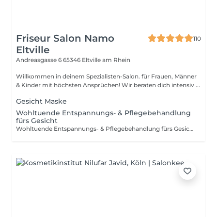
Friseur Salon Namo
110
Eltville
Andreasgasse 6
65346 Eltville am Rhein
Willkommen in deinem Spezialisten-Salon. für Frauen, Männer
& Kinder mit höchsten Ansprüchen! Wir beraten dich intensiv ...
Gesicht Maske
Wohltuende Entspannungs- & Pflegebehandlung
fürs Gesicht
Wohltuende Entspannungs- & Pflegebehandlung fürs Gesicht Genießen Sie eine sanfte Gesichtsbehandlung mit gründlicher Reinigung, belebendem Peeling, pflegender Maske oder Anti-Aging-Anwendung, kombiniert mit einer verwöhnenden Gesichtsmassage und individuell abgestimmter Abschlusspflege. Perfekt auf Ihren Hauttyp abgestimmt für ein erfrischtes, ebenmäßiges und strahlend schönes Hautbild.