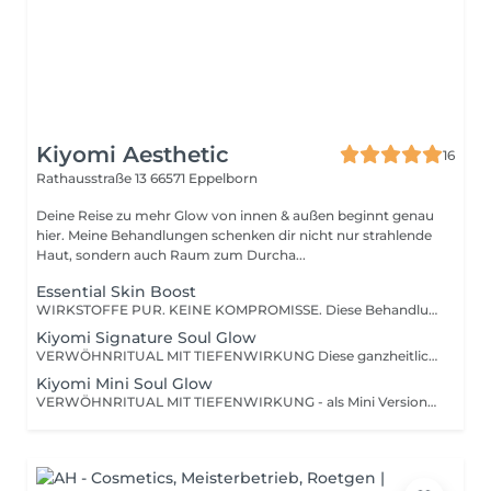
Kiyomi Aesthetic
16
Rathausstraße 13
66571 Eppelborn
Deine Reise zu mehr Glow von innen & außen beginnt genau
hier. Meine Behandlungen schenken dir nicht nur strahlende
Haut, sondern auch Raum zum Durcha...
Essential Skin Boost
WIRKSTOFFE PUR. KEINE KOMPROMISSE. Diese Behandlung konzentriert sich auf das, was zählt: Reinigung, Peeling, gezielte Ausreinigung + Skin Scrubber, Maske, hochwertige Wirkstoffe und Lichttherapie. Eine Augen- und Lippenmaske schenkt dir zusätzlich Frische & Feuchtigkeit. Die finale Abschlusspflege versorgt deine Haut tiefenwirksam für ein langanhaltendes Ergebnis. Perfekt für dich, wenn du dir ein wirkstoffgeladenes Treatment mit sichtbarem Ergebnis wünschst. GOOD TO KNOW: Ganzheitlicher Aufbau & individuelle Anpassung Alle Behandlungen basieren auf einem festen Ablauf mit Reinigung, Peeling, Serum, Maske & Abschlusspflege inkl. SPF auch wenn nicht jeder Schritt einzeln erwähnt wird. Je nach Hautzustand können einzelne Schritte entfallen oder angepasst werden. Der Schutz deiner Hautbarriere sowie die Vorbeugung von Irritationen und Infektionen haben immer Vorrang. Sollte deine gebuchte Behandlung nicht optimal passen, empfehle ich dir vor Ort gerne eine passende Alternative.
Kiyomi Signature Soul Glow
VERWÖHNRITUAL MIT TIEFENWIRKUNG Diese ganzheitliche Gesichtsbehandlung lädt dich ein ganz bei dir anzukommen. Sie verbindet sanfte Pflege mit achtsamen Ritualen, tiefem Loslassen und liebevoller Berührung. Dieses Ritual aus einer sanften Reinigung, Skin Scrubber, Maske, Lichttherapie, einer entspannenden Massage & hochwertigen Wirkstoffen nährt deine Haut & berührt deine Seele. Die Abschlusspflege schenkt dir einen sichtbaren Glow und ein strahlendes Gefühl - von innen und außen. Perfekt für dich, wenn du mehr suchst als "nur" eine klassische Gesichtsbehandlung, sondern eine Auszeit voller Gefühl, Ruhe und Regeneration. GOOD TO KNOW: Ganzheitlicher Aufbau & individuelle Anpassung Alle Behandlungen basieren auf einem festen Ablauf mit Reinigung, Peeling, Serum, Maske & Abschlusspflege inkl. SPF auch wenn nicht jeder Schritt einzeln erwähnt wird. Je nach Hautzustand können einzelne Schritte entfallen oder angepasst werden. Der Schutz deiner Hautbarriere sowie die Vorbeugung von Irritationen und Infektionen haben immer Vorrang. Sollte deine gebuchte Behandlung nicht optimal passen, empfehle ich dir vor Ort gerne eine passende Alternative.
Kiyomi Mini Soul Glow
VERWÖHNRITUAL MIT TIEFENWIRKUNG - als Mini Version Die kompakte Version unseres Signature Soul Glow Rituals: Sanfte Reinigung, mildes Peeling, entspannende Massage & pflegende Maske mit Jadeaugenmaske. Begleitet von wohltuenden Düften und Affirmationsbestandteile und Momente der Stille für strahlende Haut & achtsame Entspannung. Die Abschlusspflege schenkt dir einen sichtbaren Glow und ein strahlendes Gefühl - von innen und außen. Perfekt für dich, wenn du mehr suchst als "nur" eine klassische Gesichtsbehandlung, sondern eine Auszeit voller Gefühl, Ruhe und Regeneration. GOOD TO KNOW: Ganzheitlicher Aufbau & individuelle Anpassung Alle Behandlungen basieren auf einem festen Ablauf mit Reinigung, Peeling, Serum, Maske & Abschlusspflege inkl. SPF auch wenn nicht jeder Schritt einzeln erwähnt wird. Je nach Hautzustand können einzelne Schritte entfallen oder angepasst werden. Der Schutz deiner Hautbarriere sowie die Vorbeugung von Irritationen und Infektionen haben immer Vorrang. Sollte deine gebuchte Behandlung nicht optimal passen, empfehle ich dir vor Ort gerne eine passende Alternative.