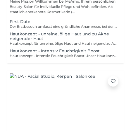
Meine Mission Willkommen bei MeAmo, Ihrem persönlichen
Beauty-Salon für individuelle Pflege und Wohlbefinden. Als
staatlich anerkannte Kosmetikerin (...
First Date
Der Erstbesuch umfasst eine gründliche Anamnese, bei der wir deine Wünsche, Begleitumstände und Hautbedürfnisse besprechen. Nach einer intensiven 2-fachen Hautreinigung erhältst du eine digitale Hautanalyse, die Feuchtigkeitsgehalt, Elastizität, Sebum, Poren, Melaningehalt, Falten und Hautempfindlichkeit misst. Anamnese, digitale Hautanalyse und Gesichtsbehandlung entsprechend deinem Hautzustand für Gesicht, Hals & Dekolleté.
Hautkonzept - unreine, ölige Haut und zu Akne
neigender Haut
Hautkonzept für unreine, ölige Haut und Haut neigend zu Akne: Intensive 2-fach Reinigung der Haut Enzymatisches Peeling oder Diamant Mikrodermabrasion Ausreinigung der Haut Zusatzleistung: Apparative Technik: Mesoporation (Age Defense Liposom, Age Defense Vita Concentrate) Pflege: Maske je nach Hauttyp oder -situation Abschlusspflege entsprechend der Hautsituation
Hautkonzept - Intensiv Feuchtigkeit Boost
Hautkonzept - Intensiv Feuchtigkeit Boost Unser Hautkonzept für einen intensiven Feuchtigkeits-Boost umfasst eine gründliche 2-fache Reinigung der Haut. Im Anschluss setzen wir auf apparative Techniken wie die Diamant Mikrodermabrasion und Mesoporation, um die Haut optimal auf die nachfolgende Pflege vorzubereiten. Nach der intensiven Reinigung folgt eine spezielle Feuchtigkeitsmaske, die die Haut intensiv mit Feuchtigkeit versorgt und sie gleichzeitig beruhigt. Abgerundet wird die Behandlung mit einer Abschlusspflege, die genau auf die Bedürfnisse Ihrer Haut abgestimmt ist. Dieses ganzheitliche Konzept ist für Gesicht, Hals & Dekolleté geeignet und bietet Ihrer Haut eine umfassende Pflege für spürbar mehr Feuchtigkeit und ein strahlendes Aussehen.