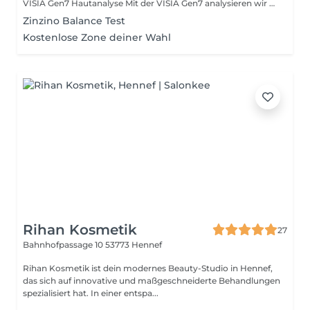
VISIA Gen7 Hautanalyse Mit der VISIA Gen7 analysieren wir deine Haut mithilfe einer hochauflösenden Kamera und spezieller Lichttechnologie. Dabei werden unter anderem Poren, Falten, Pigmentflecken, Hautstruktur, Rötungen und Sonnenschäden sichtbar gemacht auch Bereiche, die mit dem bloßen Auge noch nicht erkennbar sind. Die Analyse zeigt dir den aktuellen Zustand deiner Haut und bildet die Grundlage für eine gezielte und individuell passende Behandlungsempfehlung.
Zinzino Balance Test
Kostenlose Zone deiner Wahl
Rihan Kosmetik
27
Bahnhofpassage 10
53773 Hennef
Rihan Kosmetik ist dein modernes Beauty-Studio in Hennef,
das sich auf innovative und maßgeschneiderte Behandlungen
spezialisiert hat. In einer entspa...