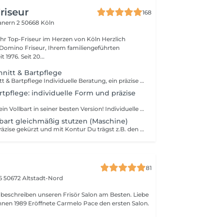
riseur
168
anern 2
50668 Köln
Domino Friseur, Ihrem familiengeführten
Meisterbetrieb seit 1976. Seit 20...
nitt & Bartpflege
Herrenhaarschnitt & Bartpflege Individuelle Beratung, ein präzise ausgearbeiteter Haarschnitt und ein typgerechtes Styling – professionell umgesetzt für einen souveränen und gepflegten Auftritt. Für den rundum stimmigen Look ergänzen wir den Schnitt durch eine präzise Bartpflege: Dein Bart wird gleichmäßig auf eine einheitliche Länge zwischen 2 mm und 20 mm getrimmt. Die Konturen werden sauber definiert und harmonisch an deine Gesichtsform angepasst – ganz ohne Messer, aber mit maximaler Präzision.
tpflege: individuelle Form und präzise
Form trifft Stil: Dein Vollbart in seiner besten Version! Individuelle Formgebung, saubere Konturen, markanter Look. Maskulin, gepflegt und stilvoll. Für Männer, die Wert auf Ausdruck legen bis ins letzte Haar. Der Bart wird mit Maschine, Kamm und Schere individuell geformt. Die Konturen werden sauber mit dem Trimmer definiert und die Flächen mit dem Folien-Rasierer konturenscharf und sanft zur Haut ausgearbeitet
ilbart gleichmäßig stutzen (Maschine)
Dein Teil-Bart - präzise gekürzt und mit Kontur Du trägst z.B. den beliebte Henri-Quarte oder "Rund-um-den-Mund-Bart"? Dann bring deinen Teilbart in Bestform! Kurz. Präzise. Maskulin. Dein Bart wird mit der Haarschneidemaschine gleichmäßig auf eine einheitliche Länge gebracht. Hier ist alles möglich von 2 mm bis 25 mm Länge. Die Konturen werden sauber mit dem Trimmer definiert.
81
16
50672 Altstadt-Nord
beschreiben unseren Frisör Salon am Besten. Liebe
n ersten Salon.