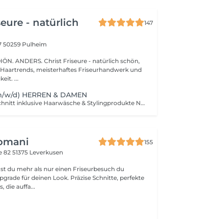
seure - natürlich
147
7
50259 Pulheim
t Friseure - natürlich schön,
lle Haartrends, meisterhaftes Friseurhandwerk und
it. ...
(m/w/d) HERREN & DAMEN
Beratung, Haarschnitt inklusive Haarwäsche & Stylingprodukte Nur für sehr kurzes Haar. Ohne Föhnen. Sind deine Haare länger schaue bitte in der Rubrik Cut & Style! Erläuterung der Größenkategorien: S Haar- kurze Haare mit sanften Übergängen, Stufenschnitt, einfache Föhntechniken, moderater Styling-Aufwand z.B. Pixi-Cut XS Haar- sehr kurzes Haar, Kontur mit Maschine rasiert, präzise, unkomplizierte Schnitte zB. Buzz-Cut, minimaler Styling-Aufwand schnell und einfach NEU : Kurze Haare, große Ersparnis! Unser neues Abo ist genau richtig, wenn du regelmäßig deine Seiten mit der Maschine nachgeschnitten brauchst. 6 Haarschnitte (XS im von Wert 252€) für nur 210€ - das sind 7€ Rabatt pro Termin und dein 6. Haarschnitt ist on top gratis! wir freuen uns auf deinen Besuch!
Romani
155
e 82
51375 Leverkusen
 du mehr als nur einen Friseurbesuch du
rade für deinen Look. Präzise Schnitte, perfekte
 die auffa...