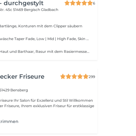
- durchgestylt
6
tr. 45c
51469 Bergisch Gladbach
artlänge, Konturen mit dem Clipper säubern
Reinigende Haarwäsche Taper Fade, Low | Mid | High Fade, Skin Fade,Drop Fade, Cut | French Cut inkl. Konturenrasur von Bart und Augenbrauen und warmer Kompresse
Vorbereiten von Haut und Barthaar, Rasur mit dem Rasiermesser, Pflege der Haut
Becker Friseure
299
51429 Bensberg
z und Stil Willkommen
er Friseure, Ihrem exklusiven Friseur für erstklassige
 trimmen