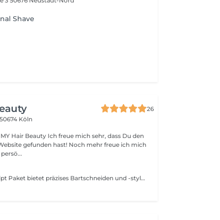
e 3
50676 Neustadt-Nord
onal Shave
eauty
26
50674 Köln
ch freue mich sehr, dass Du den
Website gefunden hast! Noch mehr freue ich mich
 persö...
Unser Beard Sculpt Paket bietet präzises Bartschneiden und -styling, damit Dein Bart perfekt gepflegt und stilvoll aussieht. Pflege auf höchstem Niveau.