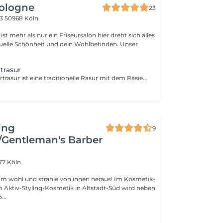
Cologne
23
73
50968 Köln
r als nur ein Friseursalon hier dreht sich alles
uelle Schönheit und dein Wohlbefinden. Unser
trasur
Die klassische Bartrasur ist eine traditionelle Rasur mit dem Rasiermesser oder Rasierhobel, die für eine besonders glatte und präzise Rasur sorgt. Dabei wird die Haut zuerst mit warmen Handtüchern vorbereitet, um die Poren zu öffnen und den Bart weich zu machen. Anschließend wird der Bart sorgfältig und hautschonend rasiert, um ein perfektes und gepflegtes Ergebnis zu erzielen. Abschließend pflegen wohltuende Aftershave-Produkte die Haut und verleihen Frische. Buche jetzt eine klassische Bartrasur und genieße ein echtes Pflegeerlebnis!
ing
9
/Gentleman's Barber
77 Köln
um wohl und strahle von innen heraus! Im Kosmetik-
o Aktiv-Styling-Kosmetik in Altstadt-Süd wird neben
...