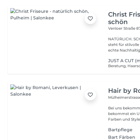
Christ Fri
schön
Venloer Straße 8
NATÜRLICH. SCHÖN. ANDERS. Chris
steht für stilvo
echte Nachhaltigke
JUST A CUT 
Hair by 
Mülheimerstrass
Bei uns bekommst
bekommst ein Upg
Farben und Styles,
Bartpflege
Bart Färben