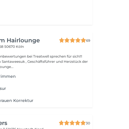
om Hairlounge
69
168
50670 Köln
bewertungen bei Treatwell sprechen für sich!!!
m Santaweesuk , Geschäftsführer und Herzstück der
ounge...
Trimmen
sur
rauen Korrektur
ers
30