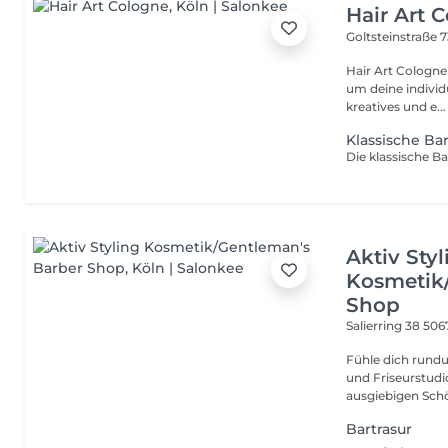
Hair Art 
Goltsteinstraße 
Hair Art Cologne ist meh
um deine individ
kreatives und e...
Klassische Bar
Aktiv Styl
Kosmetik
Shop
Salierring 38
506
Fühle dich rund
und Friseurstudi
ausgiebigen Schö
Bartrasur