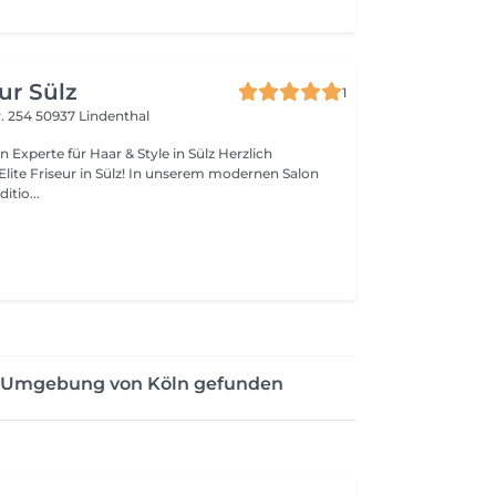
eur Sülz
1
. 254
50937 Lindenthal
in Experte für Haar & Style in Sülz Herzlich
in Sülz! In unserem modernen Salon
itio...
er Umgebung von Köln gefunden