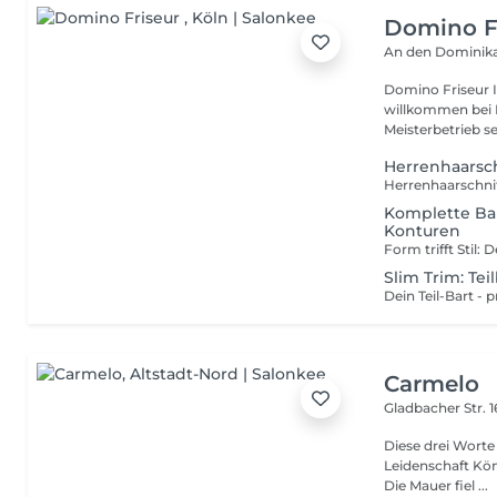
Domino F
An den Dominik
Domino Friseur Ihr Top-Friseur im Herzen von Köln Herzlich
willkommen bei 
Herrenhaarsch
Komplette Bar
Konturen
Slim Trim: Te
Carmelo
Gladbacher Str. 
Diese drei Worte 
Leidenschaft Können 1989 Eröffnete Carmelo Pace de
Die Mauer fiel ...