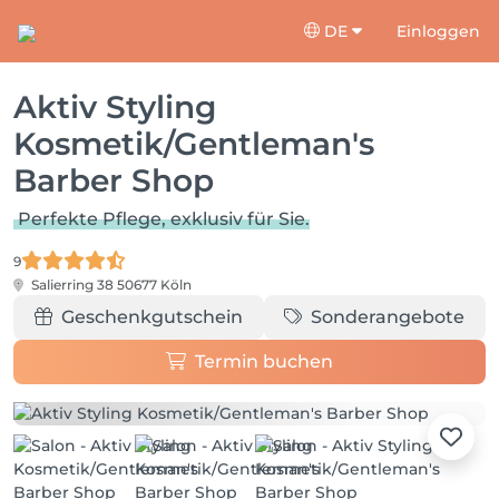
DE
Einloggen
Aktiv Styling
Kosmetik/Gentleman's
Barber Shop
Perfekte Pflege, exklusiv für Sie.
9
Salierring 38
50677 Köln
Geschenkgutschein
Sonderangebote
Termin buchen