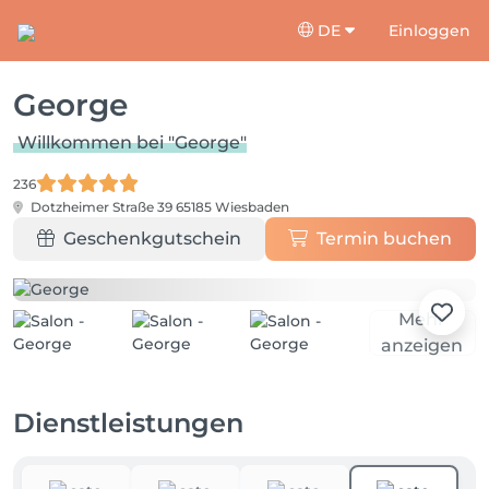
DE
Einloggen
George
Willkommen bei "George"
236
Dotzheimer Straße 39
65185 Wiesbaden
Geschenkgutschein
Termin buchen
Mehr
anzeigen
Dienstleistungen