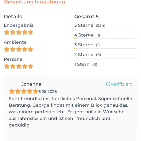
Bewertung hinzufügen
Details
Gesamt
5
Endergebnis
5
Sterne
(234)
4
Sterne
(1)
Ambiente
3
Sterne
(1)
2
Sterne
(0)
Personal
1
Stern
(0)
Johanna
Verifiziert
6.08.2026
Sehr freundliches, herzliches Personal. Super schnelle
Beratung. George findet mit einem Blick genau das,
was einem perfekt steht. Er geht auf alle Wünsche
ausnahmslos ein und ist sehr freundlich und
geduldig