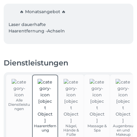
         🔥 Monatsangebot 🔥

Laser dauerhafte 

Haarentfernung -Achseln 

✔️Einzelbehandlung:50€

✔️ 6 Behandlungen für nur 250 €

statt 300 €

Dienstleistungen
🎁 PLUS 1 Behandlung gratis bei Bedarf

✔️ Sie sparen insgesamt 100 €!

Sichern Sie sich jetzt Ihr Angebot

Alle
📍 Unsere Adresse:

Dienstleistu
Beauty Lounge Liebevoll

ngen
Aschaffenburger Straße 34

63073 Offenbach am Main
Haarentfern
Nägel,
Massage &
Augenbrau
ung
Hände &
Spa
en und
Füße
Makeup