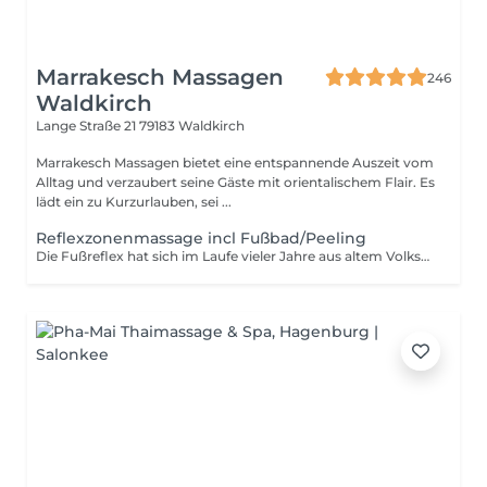
Marrakesch Massagen
246
Waldkirch
Lange Straße 21
79183 Waldkirch
Marrakesch Massagen bietet eine entspannende Auszeit vom
Alltag und verzaubert seine Gäste mit orientalischem Flair. Es
lädt ein zu Kurzurlauben, sei ...
Reflexzonenmassage incl Fußbad/Peeling
Die Fußreflex hat sich im Laufe vieler Jahre aus altem Volkswissen zu einer exakt ausgearbeiteten Massage entwickelt. Die Reflexzonenmassage kann durch Druck-, Zug- und Streichbewegungen der Fußsohle und Zehen nicht nur die verspannten, beanspruchten Muskeln der Füße lockern, sondern auch durch Druck bestimmter Punkte die inneren Organe positiv beeinflussen. Inklusive Fußbad mit Peeling.