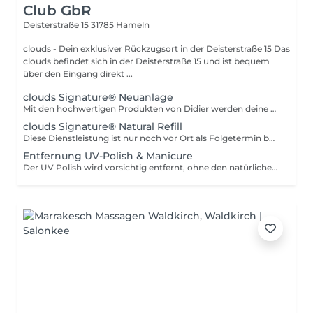
Club GbR
Deisterstraße 15
31785 Hameln
clouds - Dein exklusiver Rückzugsort in der Deisterstraße 15 Das
clouds befindet sich in der Deisterstraße 15 und ist bequem
über den Eingang direkt ...
clouds Signature® Neuanlage
Mit den hochwertigen Produkten von Didier werden deine Naturnägel perfekt verstärkt und elegant in Szene gesetzt. Der Fokus liegt auf einem natürlichen, gepflegten Look du wählst aus verschiedenen Nude-Tönen deinen persönlichen Favoriten. Durch präzise Verarbeitung und ausgewählte Materialien gewährleisten wir bei entsprechender Pflege der Nagelhaut eine Haltbarkeit von bis zu 3 Wochen. Das Ergebnis: natürlich verstärkte, gepflegte Nägel ein ebenmäßiges, elegantes Finish langanhaltende Stabilität und Glanz Der Leistungsumfang ist bei allen Varianten identisch der Unterschied liegt im Erfahrungslevel der behandelnden Person. Master Neuanlage Durchgeführt von Sophie mit langjähriger Erfahrung, höchster Präzision und einem besonders geschulten Blick für Ästhetik und Details. Für alle, die sich maximale Perfektion und ein besonders exklusives Ergebnis wünschen. Expert Neuanlage Durchgeführt von Aleksandra und Gentiana mit viel Sorgfalt, Feingefühl und einem hohen Qualitätsanspruch. Für dich, wenn du ein hochwertiges, natürliches Ergebnis in entspannter Atmosphäre genießen möchtest.
clouds Signature® Natural Refill
Diese Dienstleistung ist nur noch vor Ort als Folgetermin buchbar oder per Kontaktaufnahme mit uns. Mit den Produkten von Didier werden deine natürlichen Nägel perfekt in Szene gesetzt und verstärkt. Bei diesem natürlichen Look der Nägel kannst du zwischen verschiedenen Nude Tönen deinen ganz besonderen Liebling wählen. Wir gewährleisten eine Haltbarkeit bei entsprechender Pflege der Nagelhaut von 3 Wochen.
Entfernung UV-Polish & Manicure
Der UV Polish wird vorsichtig entfernt, ohne den natürlichen Nagel zu schädigen. Anschließend wird die Nagelhaut gepflegt, die Nägel in Form gebracht und überschüssige Haut entfernt. Zum Abschluss wird eine pflegende Handcreme sowie ein hochwertiges Nagelöl aufgetragen.