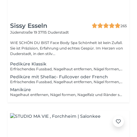
Sissy Esseln
265
Jüdenstraße 19
37115 Duderstadt
WIE SCHÖN DU BIST Face Body Spa Schönheit ist kein Zufall.
Sie ist Präzision, Erfahrung und echtes Gespür. Im Herzen von
Duderstadt, in den stilv...
Pediküre Klassik
Erfrischendes Fussbad, Nagelhaut entfernen, Nägel formen, Nagelfalz und Ränder säubern, Hornhaut entfernen, Abschlusspflege!
Pediküre mit Shellac- Fullcover oder French
Erfrischendes Fussbad, Nagelhaut entfernen, Nägel formen, Nagelfalz und Ränder säubern, Hornhaut entfernen, Abschlusspflege Dein Nagel wird mit Shellac lackiert, verhindert Splittern und sorgt somit für eine langanhaltende Lackierung!
Maniküre
Nagelhaut entfernen, Nägel formen, Nagelfalz und Ränder säubern, Hornhaut entfernen, Abschlusspflege