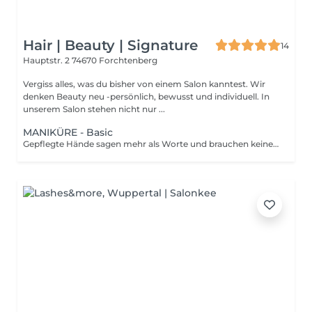
Hair | Beauty | Signature
14
Hauptstr. 2
74670 Forchtenberg
Vergiss alles, was du bisher von einem Salon kanntest. Wir
denken Beauty neu -persönlich, bewusst und individuell. In
unserem Salon stehen nicht nur ...
MANIKÜRE - Basic
Gepflegte Hände sagen mehr als Worte und brauchen keine Effekte. Unsere klassische Maniküre bringt deine Nägel sanft in Form, pflegt die Haut und stärkt den natürlichen Glanz. Mit aufbauendem Lack, Nagelöl und achtsamer Handarbeit entsteht ein Ergebnis, das sich sehen lassen kann dezent, stilvoll und gesund. Ideal für alle, die keine Show wollen, sondern einfach schöne Nägel, die zu ihnen passen. Auch perfekt als Vorbereitung auf besondere Anlässe oder als kleiner Moment der Selbstfürsorge im Alltag.