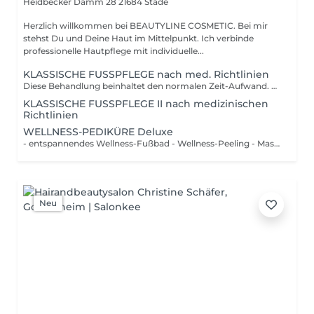
Heidbecker Damm 28
21684 Stade
Herzlich willkommen bei BEAUTYLINE COSMETIC. Bei mir
stehst Du und Deine Haut im Mittelpunkt. Ich verbinde
professionelle Hautpflege mit individuelle...
KLASSISCHE FUSSPFLEGE nach med. Richtlinien
Diese Behandlung beinhaltet den normalen Zeit-Aufwand. entspannendes Fußbad fachgerechte Nagelpflege, kürzen, feilen Reinigung der Nagelfalzen Entfernung leichter bis mittlerer Hornhaut Pflege der Haut und Nägel Abschlusspflege mit hochwertigen PediBaehr-Produkten Wünschen Sie Lackierung der Nägel, bitte separat Lack anklicken!
KLASSISCHE FUSSPFLEGE II nach medizinischen
Richtlinien
WELLNESS-PEDIKÜRE Deluxe
- entspannendes Wellness-Fußbad - Wellness-Peeling - Maske - Nägel kürzen und formen - Nagelhaut pflegen und entfernen - Hornhautentfernung - entspannende Fuß-und Unterschenkel-Massage - auf Wunsch Nägel lackieren - Abschlusspflege
Neu