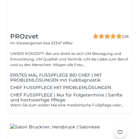
PROzvet
228
Im Klostergarten 54a
53347 Alfter
UNSER KONZEPT: Bei uns dreht es sich UM Bewegung und
Entwicklung, UM Qualität und Technik, UM die Liebe zum Beruf
und zu den Menschen. Mögen alle Freu...
ERSTES MAL FUSSPFLEGE BEI CHEF | MIT
PROBLEMLÖSUNGEN mit Fußdiagnostik
CHEF FUSSPFLEGE MIT PROBLEMLÖSUNGEN
CHEF FUSSPFLEGE | Nur für Folgetermine | Sanfte
und hochwertige Pflege
Wenn Sie zum ersten Mal eine medizinische Fußpflege oder eine Intensivpflege bei unserem Chef buchen, wählen Sie bitte immer zuerst die Behandlung „ERSTES MAL FUSSPFLEGE BEI CHEF“. Ihr Therapeut berät Sie im Anschluss persönlich, ob für Sie künftig kurze oder klassische Termine ideal sind. So sichern wir Ihr optimales Ergebnis – für dauerhaft gesunde, gepflegte und glückliche Füße.