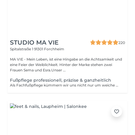
STUDIO MA VIE
220
Spitalstraße 1
91301 Forchheim
MA VIE - Mein Leben, ist eine Hingabe an die Achtsamkeit und
eine Feier der Weiblichkeit. Hinter der Marke stehen zwei
Frauen Sema und Esra.Unser ...
Fußpflege professionell, präzise & ganzheitlich
Als Fachfußpflege kümmern wir uns nicht nur um weiche Haut und schöne Nägel, sondern behandeln auch gezielt eingewachsene Nägel, Druckstellen und weitere Beschwerden. Mit höchster Sorgfalt sorgen wir für gesunde, gepflegte Füße für mehr Wohlbefinden und Komfort im Alltag.