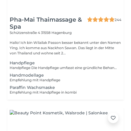
Pha-Mai Thaimassage &
244
Spa
Schützenstraße 4
31558 Hagenburg
Hallo! Ich bin Wilailak Passon besser bekannt unter den Namen
Ying. Ich komme aus Nackhon Sawan. Das liegt in der Mitte
von Thailand und wohne seit 2...
Handpflege
Handpflege Die Handpflege umfasst eine gründliche Behandlung Ihrer Hände und Nägel, bei der die Haut gepflegt und die Nägel formschön gefeilt werden. Die Pflege wird mit einer beruhigenden Handmassage abgerundet. Sie haben die Möglichkeit, die Behandlung mit verschiedenen Lackoptionen zu kombinieren:
Handmodellage
Empfehlung mit Handpflege
Paraffin Wachsmaske
Empfehlung mit Handpflege in kombi