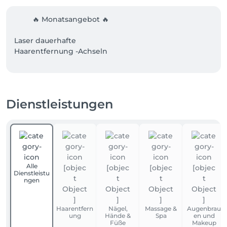
         🔥 Monatsangebot 🔥

Laser dauerhafte 

Haarentfernung -Achseln 

✔️Einzelbehandlung:50€

✔️ 6 Behandlungen für nur 250 €

statt 300 €

Dienstleistungen
🎁 PLUS 1 Behandlung gratis bei Bedarf

✔️ Sie sparen insgesamt 100 €!

Sichern Sie sich jetzt Ihr Angebot

Alle
📍 Unsere Adresse:

Dienstleistu
Beauty Lounge Liebevoll

ngen
Aschaffenburger Straße 34

63073 Offenbach am Main
Haarentfern
Nägel,
Massage &
Augenbrau
ung
Hände &
Spa
en und
Füße
Makeup