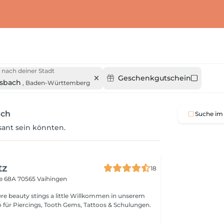
 nach deiner Stadt
Geschenkgutschein
sbach
,
Baden-Württemberg
ach
Suche im 
ssant sein könnten.
tz
18
ße 68A
70565 Vaihingen
o für Piercings, Tooth Gems, Tattoos & Schulungen.