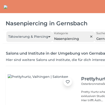
Nasenpiercing
in
Gernsbach
Kategorie
Suche
Tätowierung & Piercing
Nasenpiercing
Gern
Salons und Institute in der Umgebung von Gernsb
Hier sind weitere Salons und Institute, die für dich intere
Prettyhur
Osterbronnstra
Pretty Hurtz where beauty stings a little Willkommen in unserem
exklusiven Studi
Hier trifft Ästh...