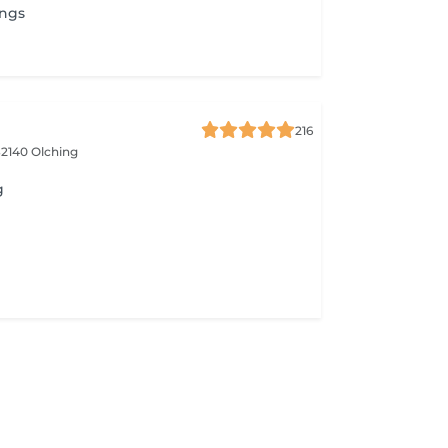
ings
216
2140 Olching
g