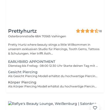
Prettyhurtz
18
Osterbronnstraße 68A
70565 Vaihingen
Pretty Hurtz where beauty stings a little Willkommen in
unserem exklusiven Studio für Piercings, Tooth Gems, Tattoos
& Schulungen. Hier trifft Ästh...
EARLYBIRD APPOINTMENT
Dienstag bis Freitag · 08:00 12:30 Uhr Starte deinen Tag mit Nadeln statt Kaffee. Mit unseren EARLY BIRD APPOINTMENTS bekommst du deine Pretty-Hurtz-Experience am Morgen exklusiv, limitiert und bis zu 50 % günstiger als regulär. Dein Vorteil: Termine nur zwischen 08:00 und 12:30 Uhr Dienstag bis Freitagm - Bis zu 50 % Preisvorteil auf ausgewählte Behandlungen Nur mit vorab vereinbartem Termin keine Walk-Ins Perfekt für alle, die schon morgens ein Zeichen setzen wollen.
Gesicht Piercing
Als Gesicht Piercing Modell erhältst du hochwertige Piercings zu stark vergünstigten Konditionen. Der Grund dafür ist, dass diese Termine nicht nur dem routiniertem Arbeiten dienen, sondern auch für Content-Produktion, Weiterentwicklung neuer Techniken, Social-Media-Material, Schulungszwecke und Portfolio-Updates genutzt werden. Du bekommst selbstverständlich Studio-Qualität mit professioneller Beratung, sterilem Arbeiten nach höchsten Hygienestandards und hochwertigem Erstschmuck zum Modellpreis. Mit deiner Buchung erklärst du dich einverstanden, dass Foto- und Videoaufnahmen für unsere Online-Kanäle und Werbezwecke verwendet werden dürfen.
Körper Piercing
Als Körper Piercing Modell erhältst du hochwertige Piercings zu stark vergünstigten Konditionen. Der Grund dafür ist, dass diese Termine nicht nur dem routiniertem Arbeiten dienen, sondern auch für Content-Produktion, Weiterentwicklung neuer Techniken, Social-Media-Material, Schulungszwecke und Portfolio-Updates genutzt werden. Du bekommst selbstverständlich Studio-Qualität mit professioneller Beratung, sterilem Arbeiten nach höchsten Hygienestandards und hochwertigem Erstschmuck zum Modellpreis. Mit deiner Buchung erklärst du dich einverstanden, dass Foto- und Videoaufnahmen für unsere Online-Kanäle und Werbezwecke verwendet werden dürfen.