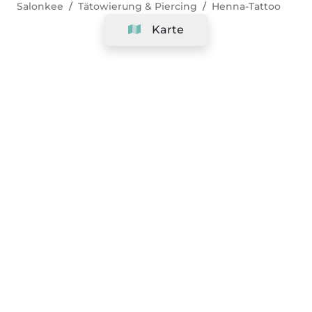
Salonkee
Tätowierung & Piercing
Henna-Tattoo
Karte
Unternehmen
Support
Team
&
Jobs
Ihr Geschäft hinzufügen
Rechtlich
Widerrufsrecht ausüben
AGBs
Datenschutz-Politik