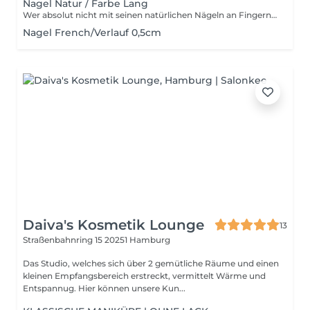
Nagel Natur / Farbe Lang
Wer absolut nicht mit seinen natürlichen Nägeln an Fingern zufrieden ist, der sollte ernsthaft über den langfristigen Einsatz von Gelnägeln mit entsprechender Modellage und Finish nachdenken, Beurteilungen der Profis für die Nägel inklusive. Aber, wer sich dauerhaft für Gelnägel entscheidet, kann folgende Regel beherzigen: Wenige Minuten UV-Licht zum Aushärten, hauseigene Pflege und regelmäßiges Auffüllen (mindestens alle drei bis vier Wochen) sind für ein konsequent schönes Erscheinungsbild nötig. Denn das ausgehärtete Gel wächst nicht mit den Naturnägeln mit und hinterlässt damit irgendwann fiese Lücken.
Nagel French/Verlauf 0,5cm
Daiva's Kosmetik Lounge
13
Straßenbahnring 15
20251 Hamburg
Das Studio, welches sich über 2 gemütliche Räume und einen
kleinen Empfangsbereich erstreckt, vermittelt Wärme und
Entspannug. Hier können unsere Kun...