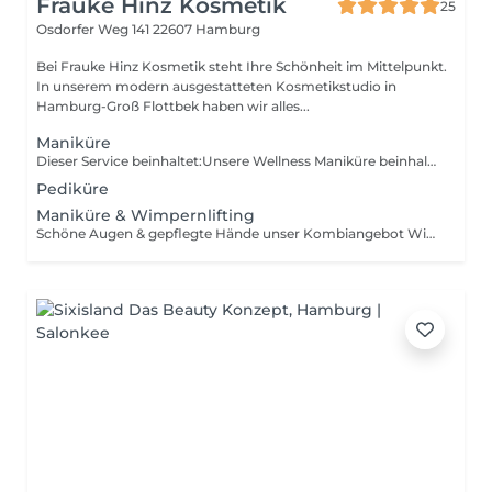
Frauke Hinz Kosmetik
25
Osdorfer Weg 141
22607 Hamburg
Bei Frauke Hinz Kosmetik steht Ihre Schönheit im Mittelpunkt.
In unserem modern ausgestatteten Kosmetikstudio in
Hamburg-Groß Flottbek haben wir alles...
Maniküre
Dieser Service beinhaltet:Unsere Wellness Maniküre beinhaltet alles, was Hände brauchen, um gepflegt auszusehen. Nach dem Kürzen und Feilen der Nägel wird die Nagelhaut entfernt. Anschließend werden die Nägel poliert, geölt und eine entspannende Handmassage durchgeführt. Nach Wunsch wird gern Nagellack oder Striplack aufgetragen. Bitte entsprechend buchen. Welche Marken werden verwendet: Alessandro QMS
Pediküre
Maniküre & Wimpernlifting
Schöne Augen & gepflegte Hände unser Kombiangebot Wimpernliftig und Maniküre Das Wimpernlifting ist eine der neuesten und innovativsten Techniken, um eigenen Naturwimpern einen langanhaltenden Schwung zu verleihen. Die Behandlung verleiht den Wimpern den optischen Effekt von Volumen. Diese Methode ist vor allem für Frauen geeignet, die von Natur aus gerade Wimpern oder Schlupflieder haben.