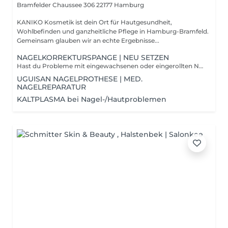
Bramfelder Chaussee 306
22177 Hamburg
KANIKO Kosmetik ist dein Ort für Hautgesundheit,
Wohlbefinden und ganzheitliche Pflege in Hamburg-Bramfeld.
Gemeinsam glauben wir an echte Ergebnisse...
NAGELKORREKTURSPANGE | NEU SETZEN
Hast du Probleme mit eingewachsenen oder eingerollten Nägeln? Wir können das einfach und effektiv mit verschiedenen Nagelkorrekturspangen behandeln. Wir beraten dich gern, welche Spange für dich die passende ist. - Die einfache Combi-Ped-Spange, wenn nur eine Nagelecke/-seite betroffen ist. - Die 3TO-Spange (die mehrfach wiederverwendet werden kann), wenn der Nagel an beiden Seiten behandelt werden soll. - Die Klebespange PodoStripe, wenn z.B. die Nagelkante nicht erreichbar ist oder eine Entzündung vorliegt. Auch für Diabetiker geeignet.
UGUISAN NAGELPROTHESE | MED.
NAGELREPARATUR
KALTPLASMA bei Nagel-/Hautproblemen