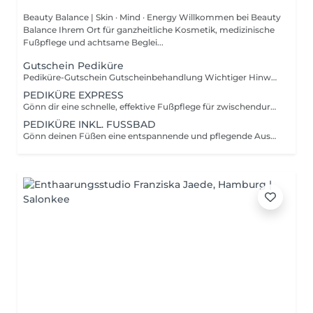
Beauty Balance | Skin · Mind · Energy Willkommen bei Beauty
Balance Ihrem Ort für ganzheitliche Kosmetik, medizinische
Fußpflege und achtsame Beglei...
Gutschein Pediküre
Pediküre-Gutschein Gutscheinbehandlung Wichtiger Hinweis zur Buchung: Diese Behandlung kann ausschließlich mit einem gültigen Gutschein von Beauty Balance gebucht werden und erfolgt nur nach vorheriger Terminvereinbarung. Leistungsumfang: Die Behandlung richtet sich nach dem auf dem Gutschein angegebenen Leistungsumfang. Art, Dauer und Inhalt der Pediküre entsprechen den jeweiligen Gutscheinbedingungen. Upgrade & Zusatzleistungen: Sie möchten sich etwas mehr gönnen? Gerne können zusätzliche Leistungen oder ein Upgrade Ihrer Behandlung hinzugebucht werden, beispielsweise eine Fußmassage, Paraffinbad, Lackierung oder weitere Wellness-Anwendungen. Diese werden separat berechnet. Terminabsage & Gutscheinbedingungen: Da für Ihren Termin Zeit und Kapazitäten exklusiv reserviert werden, bitten wir um Verständnis, dass Terminabsagen mindestens 24 Stunden vor dem vereinbarten Termin erfolgen müssen. Bei einer Absage von weniger als 24 Stunden vor dem Termin oder bei Nichterscheinen gilt der Gutschein als eingelöst. Der Gutschein verfällt in diesem Fall und kann nicht erneut verwendet werden. Wir freuen uns darauf, Sie bei Beauty Balance begrüßen zu dürfen und Ihnen eine entspannende Auszeit für Ihre Füße zu schenken. Beauty Balance Schönheit, Gesundheit & Wohlbefinden in Balance.
PEDIKÜRE EXPRESS
Gönn dir eine schnelle, effektive Fußpflege für zwischendurch. Die Behandlung beginnt mit einer Anamnese, gefolgt vom fachgerechten Kürzen und Formen der Nägel. Abschließend verwöhnen wir deine Füße mit einer pflegenden Finish-Behandlung für ein sauberes, gepflegtes Ergebnis. Ideal für alle, die wenig Zeit haben, aber nicht auf gepflegte Füße verzichten möchten.
PEDIKÜRE INKL. FUSSBAD
Gönn deinen Füßen eine entspannende und pflegende Auszeit. Die Behandlung beginnt mit einer Anamnese, gefolgt von einem wohltuenden Fußbad zur Vorbereitung der Haut. Im Anschluss werden die Nägel fachgerecht gekürzt und in Form gebracht. Abgerundet wird die Behandlung durch eine pflegende Abschlusspflege für ein sauberes, frisches und gepflegtes Hautgefühl. Ideal für alle, die Wert auf gepflegte Füße und einen kurzen Moment der Entspannung im Alltag legen.