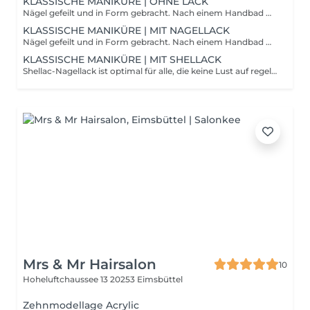
KLASSISCHE MANIKÜRE | OHNE LACK
Nägel gefeilt und in Form gebracht. Nach einem Handbad wird die Nagelhaut gelöst und zurückgeschoben. anschließend schön poliert. Eine abschliessende Handpflege wird mit einer kleinen Handmassage durchgeführt.
KLASSISCHE MANIKÜRE | MIT NAGELLACK
Nägel gefeilt und in Form gebracht. Nach einem Handbad wird die Nagelhaut gelöst und zurückgeschoben. anschließend schön poliert. Eine abschliessende Handpflege wird mit einer kleinen Handmassage durchgeführt.
KLASSISCHE MANIKÜRE | MIT SHELLACK
Shellac-Nagellack ist optimal für alle, die keine Lust auf regelmäßiges Nachlackieren haben. Haltbarkeit bis zu 14 Tagen.
Mrs & Mr Hairsalon
10
Hoheluftchaussee 13
20253 Eimsbüttel
Zehnmodellage Acrylic