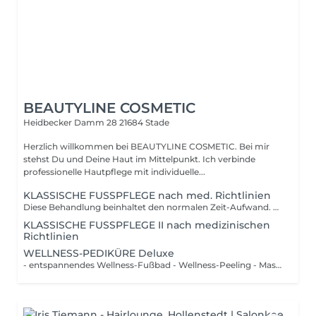
BEAUTYLINE COSMETIC
Heidbecker Damm 28
21684 Stade
Herzlich willkommen bei BEAUTYLINE COSMETIC. Bei mir
stehst Du und Deine Haut im Mittelpunkt. Ich verbinde
professionelle Hautpflege mit individuelle...
KLASSISCHE FUSSPFLEGE nach med. Richtlinien
Diese Behandlung beinhaltet den normalen Zeit-Aufwand. entspannendes Fußbad fachgerechte Nagelpflege, kürzen, feilen Reinigung der Nagelfalzen Entfernung leichter bis mittlerer Hornhaut Pflege der Haut und Nägel Abschlusspflege mit hochwertigen PediBaehr-Produkten Wünschen Sie Lackierung der Nägel, bitte separat Lack anklicken!
KLASSISCHE FUSSPFLEGE II nach medizinischen
Richtlinien
WELLNESS-PEDIKÜRE Deluxe
- entspannendes Wellness-Fußbad - Wellness-Peeling - Maske - Nägel kürzen und formen - Nagelhaut pflegen und entfernen - Hornhautentfernung - entspannende Fuß-und Unterschenkel-Massage - auf Wunsch Nägel lackieren - Abschlusspflege