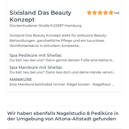
Sixisland Das Beauty
148
Konzept
Dockenhudener Straße 9
22587 Hamburg
Sixisland Das Beauty Konzept steht für exklusive Beauty-
Behandlungen, ganzheitliche Pflege und ein luxuriöses
Wohlfühlerlebnis in stilvollem Ambiente...
Spa Pediküre mit Shellac
Du bist neu bei uns? Dann gönne deinen Füße eine kleine Auszeit und lass sie von uns mit einer Spa (Peeling & Massage) verwöhnen. Die Spa bekommst du als Willkommens Geschenkt dazu.
Spa Maniküre mit Shellac
Du bist neu bei uns? Dann lass dich und deine Hände verwöhnen. In top bekommst du eine Spa ( Peeling & Massage) als Willkommens Geschenk dazu. Damit die Hände nach dem langen Winter wieder top gepflegt sind.
MANIKÜRE
Eine Maniküre beinhaltet immer: Nägel kürzen - Nagelhaut entfernen - feilen - Pflege
Wir haben ebenfalls Nagelstudio & Pediküre in
der Umgebung von Altona-Altstadt gefunden