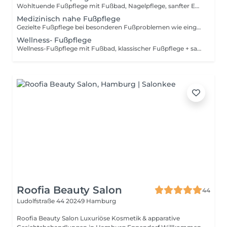
Wohltuende Fußpflege mit Fußbad, Nagelpflege, sanfter Entfernung überschüssiger Haut und abschließender Pflege. Ideal für gepflegte, zarte und schöne Füße.
Medizinisch nahe Fußpflege
Gezielte Fußpflege bei besonderen Fußproblemen wie eingewachsenen Nägeln, Hühneraugen, rissigen Fersen, starker Hornhaut oder verdickten Nägeln. Inklusive Fußbad, Nagelpflege, Hornhautbehandlung und kurzer Fußmassage.
Wellness- Fußpflege
Wellness-Fußpflege mit Fußbad, klassischer Fußpflege + sanftem Peeling und entspannender Fußmassage. Für gepflegte, weiche Füße und eine wohltuende Auszeit.
Roofia Beauty Salon
44
Ludolfstraße 44
20249 Hamburg
Roofia Beauty Salon Luxuriöse Kosmetik & apparative