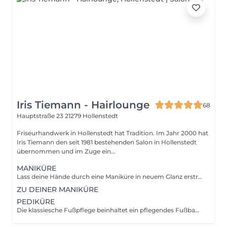
Iris Tiemann - Hairlounge
68
Hauptstraße 23
21279 Hollenstedt
Friseurhandwerk in Hollenstedt hat Tradition. Im Jahr 2000 hat
Iris Tiemann den seit 1981 bestehenden Salon in Hollenstedt
übernommen und im Zuge ein...
MANIKÜRE
Lass deine Hände durch eine Maniküre in neuem Glanz erstrahlen. Fingernägel in Form gebracht. Auf Wunsch kannst du dir noch einen Lack in deiner Lieblingsfarbe aussuchen! ( nicht im Preis enthalten, bitte extra dazu buchen)
ZU DEINER MANIKÜRE
PEDIKÜRE
Die klassiesche Fußpflege beinhaltet ein pflegendes Fußbad, kürzen der Nägel, entfernen der Nagelhaut, entfernen der Hornhaut, kurze Fuß- & Beinmassage, Abschlusspflege, auf Wunsch Nagellack oder Shellac.( nicht im Preis enthalten, bitte dazu buchen.)