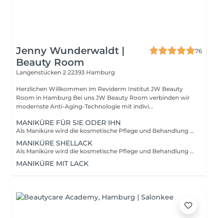
Jenny Wunderwaldt |
76
Beauty Room
Langenstücken 2
22393 Hamburg
Herzlichen Willkommen im Reviderm Institut JW Beauty
Room in Hamburg Bei uns JW Beauty Room verbinden wir
modernste Anti-Aging-Technologie mit indivi...
MANIKÜRE FÜR SIE ODER IHN
Als Maniküre wird die kosmetische Pflege und Behandlung der Hände bezeichnet. Sie umfasst mehrere Schritte: Die Hände werden im warmen Seifenwasser gebadet, die Fingernägel geschnitten und gefeilt, abgestorbene Nagelhaut entfernt und die Hände eingecremt. Nach Bedarf lackieren Sie die Nägel auch.
MANIKÜRE SHELLACK
Als Maniküre wird die kosmetische Pflege und Behandlung der Hände bezeichnet. Sie umfasst mehrere Schritte: Die Hände werden im warmen Seifenwasser gebadet, die Fingernägel geschnitten und gefeilt, abgestorbene Nagelhaut entfernt und die Hände eingecremt. Im Anschluss werden die Nägel mit Shellac lackiert.
MANIKÜRE MIT LACK