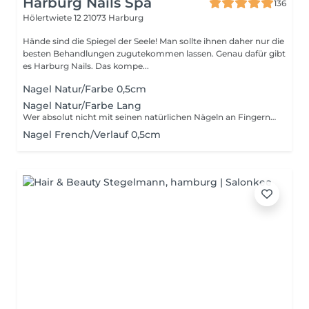
Harburg Nails Spa
136
Hölertwiete 12
21073 Harburg
Hände sind die Spiegel der Seele! Man sollte ihnen daher nur die
besten Behandlungen zugutekommen lassen. Genau dafür gibt
es Harburg Nails. Das kompe...
Nagel Natur/Farbe 0,5cm
Nagel Natur/Farbe Lang
Wer absolut nicht mit seinen natürlichen Nägeln an Fingern zufrieden ist, der sollte ernsthaft über den langfristigen Einsatz von Gelnägeln mit entsprechender Modellage und Finish nachdenken, Beurteilungen der Profis für die Nägel inklusive. Aber, wer sich dauerhaft für Gelnägel entscheidet, kann folgende Regel beherzigen: Wenige Minuten UV-Licht zum Aushärten, hauseigene Pflege und regelmäßiges Auffüllen (mindestens alle drei bis vier Wochen) sind für ein konsequent schönes Erscheinungsbild nötig. Denn das ausgehärtete Gel wächst nicht mit den Naturnägeln mit und hinterlässt damit irgendwann fiese Lücken.
Nagel French/Verlauf 0,5cm