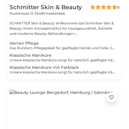
Schmitter Skin & Beauty
8
Poststrasse 12
25469 Halstenbek
SCHMITTER Skin & Beauty Willkommen bei Schmitter Skin &
Beauty Ihrem Konzeptinstitut für Hautgesundheit, Ästhetik
und moderne Beauty-Behandlungen i...
Herren Pflege
Das Rundum-Pflegepaket für gepflegte Hände und Füße. Genießen Sie eine professionelle Maniküre und Pediküre inklusive Hand- und Fußbad, Nagelpflege, Hornhautentfernung sowie einer hochwertigen Abschlusspflege Schöne gepflegte Männerhände und Füße ergänzt durch Peeling und Maske.– ideal für alle Männer, die Wert auf ein gepflegtes Erscheinungsbild legen.
Klassische Maniküre
Unsere klassische Maniküre sorgt für natürlich gepflegte Hände. Nach einem entspannenden Handbad werden die Nägel gekürzt, in Form gefeilt und die Nagelhaut professionell gepflegt. Eine reichhaltige Pflege mit Nagelöl und Handcreme rundet die Behandlung ab.
Klassische Maniküre mit Farblack
Unsere klassische Maniküre sorgt für natürlich gepflegte Hände. Nach einem entspannenden Handbad werden die Nägel gekürzt, in Form gefeilt und die Nagelhaut professionell gepflegt. Eine reichhaltige Pflege mit Nagelöl und Handcreme rundet die Behandlung ab. Maniküre mit Farblack Alle Leistungen unserer klassischen Maniküre kombiniert mit einem hochwertigen Farblack in Ihrer Wunschfarbe. Für gepflegte Hände mit einem frischen, eleganten Finish.