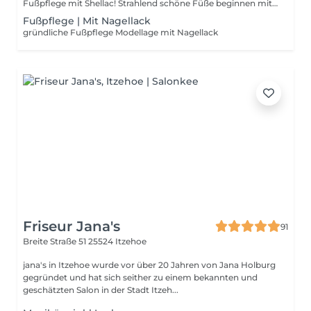
Fußpflege mit Shellac! Strahlend schöne Füße beginnen mit einer professionellen Fußpflege und enden mit makellosem Shellac, der wochenlang hält! Unsere Fußpflegerinnen verfügen über Erfahrung, Präzision und Liebe zum Detail. Die besten Farben. von zeitlosem rot über elegantes Nude bis zu tranigem rosé, Koralle oder klassischem French.
Fußpflege | Mit Nagellack
gründliche Fußpflege Modellage mit Nagellack
Friseur Jana's
91
Breite Straße 51
25524 Itzehoe
jana's in Itzehoe wurde vor über 20 Jahren von Jana Holburg
gegründet und hat sich seither zu einem bekannten und
geschätzten Salon in der Stadt Itzeh...