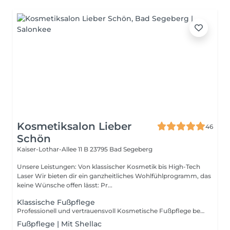
Kosmetiksalon Lieber
46
Schön
Kaiser-Lothar-Allee 11 B
23795 Bad Segeberg
Unsere Leistungen: Von klassischer Kosmetik bis High-Tech
Laser Wir bieten dir ein ganzheitliches Wohlfühlprogramm, das
keine Wünsche offen lässt: Pr...
Klassische Fußpflege
Professionell und vertrauensvoll Kosmetische Fußpflege bei Lieber Schön. Gepflegte Füße, rundum wohlfühlen. Unsere kosmetische Fußpflege schenkt Ihren Füßen die Aufmerksamkeit, die Sie verdienen. Sanftes entfernen von Hornhaut, präzises Kürzen und Formen der Nägel sowie eine entspannende Pflegebehandlung sorgen für ein frisches, gepflegtes Gefühl
Fußpflege | Mit Shellac