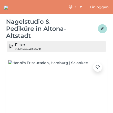
DE
Einloggen
Nagelstudio &
Pediküre
in
Altona-
Altstadt
Filter
in
Altona-Altstadt