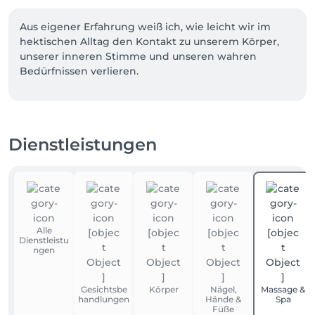
Aus eigener Erfahrung weiß ich, wie leicht wir im 
hektischen Alltag den Kontakt zu unserem Körper, 
unserer inneren Stimme und unseren wahren 
Bedürfnissen verlieren.

Amo Mi Cuerpo ist Ihr Raum für Heilung und 
Wohlbefinden. Hier können Sie loslassen, neue 
Energie tanken und sich selbst wieder spüren.

Dienstleistungen
Ich bin Barbara Torrealba – Fachkosmetikerin, Reiki-
Meisterin und emotionale Coachin – und begleite Sie 
auf Ihrer Reise zu mehr Balance, Selbstliebe und 
innerer Stärke.

Alle
Bei Amo Mi Cuerpo erwarten Sie:

Dienstleistu
ngen
Achtsame Ritual-Behandlungen: 
Schönheitsbehandlungen, Massagen und 
Gesichtsbe
Körper
Nägel,
Massage &
Energiearbeit, die Körper und Seele nähren

handlungen
Hände &
Spa
Füße