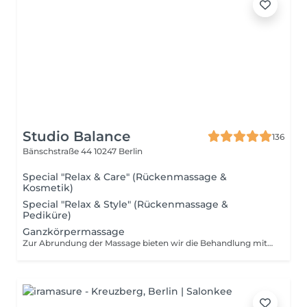
Studio Balance
136
Bänschstraße 44
10247 Berlin
Special "Relax & Care" (Rückenmassage &
Kosmetik)
Special "Relax & Style" (Rückenmassage &
Pediküre)
Ganzkörpermassage
Zur Abrundung der Massage bieten wir die Behandlung mit aroma- tischen Duftölen an. Während der Behandlung entfalten diese durch die Hautwärme eine intensive Wirkung auf Körper und Psyche. Wir verwenden ausschließlich natürliche Duftöle (z.B. Weleda), die bewusst ohne synthetische Farb- und Duftstoffe auskommen und deren Parfümierung ausschließlich über natürliche ätherische ...