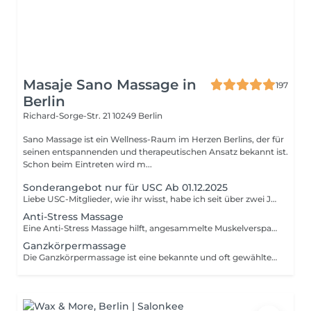
Masaje Sano Massage in
197
Berlin
Richard-Sorge-Str. 21
10249 Berlin
Sano Massage ist ein Wellness-Raum im Herzen Berlins, der für
seinen entspannenden und therapeutischen Ansatz bekannt ist.
Schon beim Eintreten wird m...
Sonderangebot nur für USC Ab 01.12.2025
Liebe USC-Mitglieder, wie ihr wisst, habe ich seit über zwei Jahren eine Pause bei USC eingelegt und möchte nun mein Angebot vom Februar 2024 erneuern. Ich werde weiterhin USC-Mitglieder betreuen: M, L und XL für eine 60-minütige Massage für 55 €. Dieses Angebot gilt für acht Monate.
Anti-Stress Massage
Eine Anti-Stress Massage hilft, angesammelte Muskelverspannungen zu beseitigen und Stress abzubauen. Manchmal ist eine sanfte, beruhigende Massage alles, was du brauchst, um einen stressigen Job oder einen Moment außergewöhnlicher Anspannung zu bewältigen.
Ganzkörpermassage
Die Ganzkörpermassage ist eine bekannte und oft gewählte Massageform. Die Technik wird angewandt zur Vorbeugung und Behandlung von physischen oder auch stressbedingten Beschwerden. Mit verschiedenen Massagegriffen wird der Körper in einen Zustand der Entspannung versetzt und du kannst dich vollkommen fallen lassen.