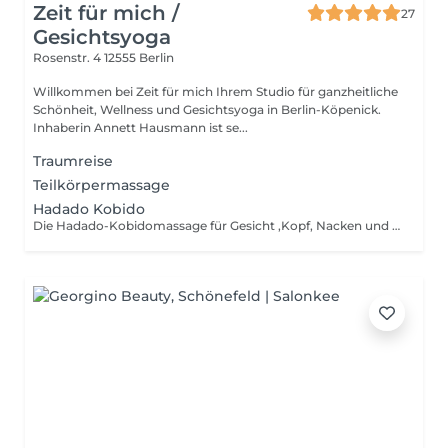
Zeit für mich /
27
Gesichtsyoga
Rosenstr. 4
12555 Berlin
Willkommen bei Zeit für mich Ihrem Studio für ganzheitliche
Schönheit, Wellness und Gesichtsyoga in Berlin-Köpenick.
Inhaberin Annett Hausmann ist se...
Traumreise
Teilkörpermassage
Hadado Kobido
Die Hadado-Kobidomassage für Gesicht ,Kopf, Nacken und Hals . Bei dieser hochintensiven japanischen Massagetechnik vereinen wir Akupressur, Lymphdrainage und schnelle Klopftechniken ,welche die Haut straffen die Kollagenproduktion anregen. Schwellungen werden gemildert und tiefe Verspannungen gelöst. Dein Gesicht sieht nach dieser Massage direkt entspannt ,leicht geliftet und rosig aus. Deshalb wird sie auch gern als Ersatz für Botoxbehandlungen genutzt. Diese Massage führt auch zu einer tiefen Entspannung ich massiere 1 Stunde .I m Anschluss erhältst du eine Gesichtsmaske.