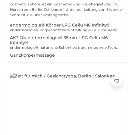
cosmetic sphere. ist ein Kosmetik- und Fußpflegestudio im
Herzen von Berlin-Zehlendorf. Unter der Leitung von Séverine
Schmidt, die über umfangreiche ...
endermologie® Körper LPG Cellu M6 Infinity®
endermologie® Körper sichtbare Straffung & Cellulite-Reduktion Die endermologie® Körperbehandlung ist eine effektive, nicht-invasive Methode zur Hautstraffung, Cellulite-Reduktion und Figurformung. Durch gezielte mechanische Tiefenstimulation wird der Stoffwechsel im Gewebe aktiviert und die natürliche Fettfreisetzung angeregt. Gleichzeitig wird die Produktion von Kollagen und Elastin stimuliert für eine straffere, glattere und sichtbar definiertere Silhouette. Ihre Vorteile auf einen Blick: Sichtbare Reduktion von Cellulite Straffere, festere Haut Aktivierung der Fettverbrennung Verbesserung der Durchblutung Entgiftung durch Lymphdrainage Ideal bei: Cellulite (Orangenhaut) erschlafftem Gewebe lokalen Fettdepots Wassereinlagerungen Die Behandlung ist angenehm, schmerzfrei und erfordert keine Ausfallzeit perfekt auch als Kur für nachhaltige Ergebnisse. Natürlich formen. Straffen. Wohlfühlen.
AKTION endermologie® 35min. LPG Cellu M6
Infinity®
endermologie® natürliche Schönheit durch moderne Technologie endermologie® ist eine innovative, nicht-invasive Behandlungsmethode zur Hautverjüngung, Straffung und Figurformung. Durch gezielte mechanische Stimulation wird die Haut von innen aktiviert: Die Produktion von Kollagen, Elastin und Hyaluronsäure wird angeregt, während gleichzeitig die Durchblutung und der Lymphfluss verbessert werden. Das Ergebnis: sichtbar glattere, straffere Haut und ein frischer, revitalisierter Teint ganz ohne Nadeln, Schmerzen oder Ausfallzeit. Ihre Vorteile auf einen Blick: Straffere Haut im Gesicht & am Körper Reduktion von Falten & Cellulite Aktivierung des Stoffwechsels Verbesserung der Hautstruktur Sofortiger Frische- und Glow-Effekt Ideal geeignet bei: müder, fahler Haut ersten Fältchen Elastizitätsverlust Cellulite & lokalen Fettdepots Wassereinlagerungen Bereits nach der ersten Behandlung wirkt die Haut glatter und vitaler. Für nachhaltige Ergebnisse empfehlen wir eine individuell abgestimmte Kur. 100 % natürlich. 0 % invasiv. Sichtbar effektiv.
Ganzkörpermassage