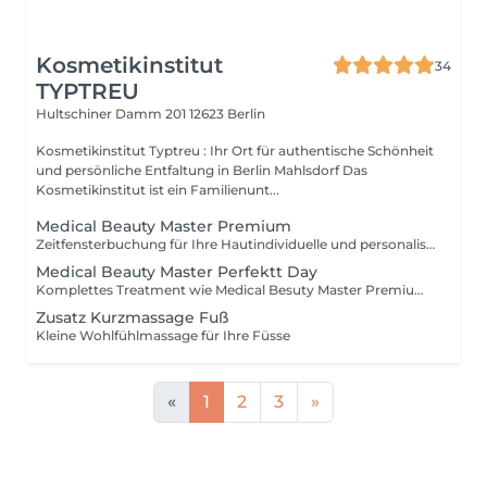
Kosmetikinstitut
34
TYPTREU
Hultschiner Damm 201
12623 Berlin
Kosmetikinstitut Typtreu : Ihr Ort für authentische Schönheit
und persönliche Entfaltung in Berlin Mahlsdorf Das
Kosmetikinstitut ist ein Familienunt...
Medical Beauty Master Premium
Zeitfensterbuchung für Ihre Hautindividuelle und personalisierte Behandlung für Gesicht und Körper - abgestimmt auf die Bedürfnisse Ihrer Haut und Ihre Wünsche, zusammengestellt von Ihrem Medical Beauty Master (insbesondere Aufbau der Hautbarriere, Anti Aging, Taint & Refine Perfektionierung (Pigment & Poren), Eye & Lip Perfektion, Ohrläppchen Treatment, straffe Haut gegen Cellulite, Schwangeschaftsstreifen u.a.) all inklusive
Medical Beauty Master Perfektt Day
Komplettes Treatment wie Medical Besuty Master Premium + exklusives Hand und Fuß Treatment nach Ihren Wünschen mit dem TDA DermaDrop, Packung, Massage, Lack u. a.
Zusatz Kurzmassage Fuß
Kleine Wohlfühlmassage für Ihre Füsse
«
1
2
3
»