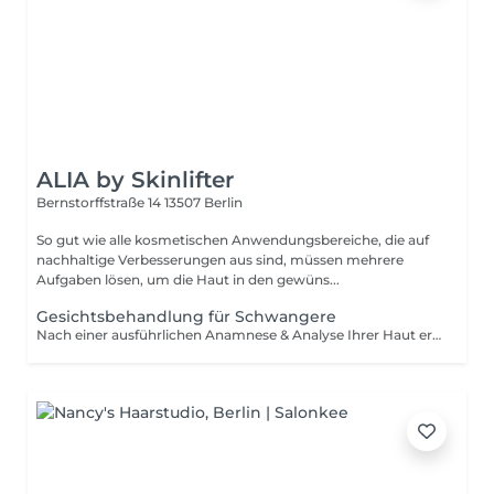
ALIA by Skinlifter
Bernstorffstraße 14
13507 Berlin
So gut wie alle kosmetischen Anwendungsbereiche, die auf
nachhaltige Verbesserungen aus sind, müssen mehrere
Aufgaben lösen, um die Haut in den gewüns...
Gesichtsbehandlung für Schwangere
Nach einer ausführlichen Anamnese & Analyse Ihrer Haut erhalten Sie nach der Reinigung ein Peeling und eine intensive Ausreinigung. Danach erwartet Sie eine aktivierende Gesichtsmassage, der eine Wirkstoffmaske folgt die auf Ihre Haut abgestimmt wird. individuelle Beratung Hautbildanalyse und Anamnese Reinigung Peeling Ausreinigung wohltuende Gesichtsmassage abgestimmte Wirkstoffmaske Abschlusspflege Produktempfehlung/Beratung