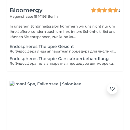
Bloomergy
5
Hagenstrasse 19
14193 Berlin
In unserem Schönheitssalon kümmern wir uns nicht nur um
Ihre äußere, sondern auch um Ihre innere Schönheit. Bei uns
können Sie entspannen, zur Ruhe ko...
Endospheres Therapie Gesicht
Ru Эндосфера лица аппаратная процедура для лифтинга, разглаживания морщин и улучшения микроциркуляции кожи. Стимулирует естественные процессы обновления, уменьшает отёки и делает лицо более подтянутым, свежим и сияющим. DE Endospheres für das Gesicht eine apparative Behandlung für Lifting, Faltenreduktion und Verbesserung der Mikrozirkulation der Haut. Stimuliert die natürlichen Regenerationsprozesse, reduziert Schwellungen und sorgt für ein straffes, frisches und strahlendes Gesicht. EN Endospheres facial treatment an advanced therapy for lifting, wrinkle reduction, and improving skin microcirculation. Stimulates natural regeneration, reduces puffiness, and leaves the face firmer, fresh, and radiant.
Endospheres Therapie Ganzkörperbehandlung
Ru Эндосфера тела аппаратная процедура для коррекции контуров тела, уменьшения проявлений целлюлита и улучшения микроциркуляции. Стимулирует обменные процессы, подтягивает кожу и делает её более гладкой и упругой. DE Endospheres für den Körper eine apparative Behandlung zur Körperkonturierung, Reduktion von Cellulite und Verbesserung der Mikrozirkulation. Stimuliert den Stoffwechsel, strafft die Haut und macht sie glatter und fester. EN Endospheres body treatment an advanced therapy for body contouring, cellulite reduction, and improving microcirculation. Stimulates metabolic processes, firms the skin, and leaves it smoother and more elastic.