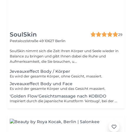
SoulSkin
29
Pestalozzistraße 49
10627 Berlin
SoulSkin nimmt sich die Zeit Ihren Körper und Seele wieder in
Balance zu bringen und gibt Ihnen dabei die Ruhe und
Aufmerksamkeit, die Sie brauchen, u...
Jeveauxeffect Body / Körper
Es wird der gesamte Körper, ohne Gesicht, massiert.
Jeveauxeffect Body und Face
Es wird der gesamte Körper und das Gesicht massiert.
'Golden Flow'Gesichtsmassage nach KOBIDO
Inspiriert durch die japanische Kunstform 'kintsugi', bei der zerbrochene oder beschädigte Keramik mit Gold repariert wird, entstand meine signature Behandlung 'Golden Flow'. Die Praxis des 'kintsugi' betont die Schönheit des Unvollkommen und symbolisiert Werte wie Wertschätzung, Akzeptanz von Veränderung und die Schönheit der Vergänglichkeit. Ich verwende bei dieser Bahandlung hochwertige Serien und Cremes mit 24 Karat Gold. Gold hat die Eigenschaft antioxidativ und entzündungshemmend auf die Haut zu wirken und die Hautregeneration zu fördern, um so zu einem strahlenden Teint zu verhelfen. Was ist 'KOBIDO' '? Eine KOBIDO Massage, ist eine traditionelle japanische Gesichtsmassage, die oft auch als' Facelift ohne OP' bezeichnet wird. Sie kombiniert sanfte Drucktechnik, Streichbewegungen und Akkupressurpunkte, um die Durchblutung zu verbessern, die Muskelspannung zu lösen und die Haut zu straffen. Diese Massage ist nicht nur entspannend, sondern trägt auch dazu bei, das Erscheinungsbild von Falten zu reduzieren. Durch die Aktivierung der Meridiane, erzielt man des Weiteren auch einen verbesserten Energiefluß, was sich positiv auf den gesamten Körper auswirken kann und zu absoluter Entspannung führt.