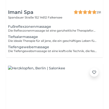
Imani Spa
291
Spandauer Straße 152
14612 Falkensee
Fußreflexzonenmassage
Die Reflexzonenmassage ist eine ganzheitliche Therapieform, die auf der Überzeugung beruht, dass bestimmte Zonen der Füße mit verschiedenen Organen und Körperteilen in Verbindung stehen. Diese Massageform verwendet eine harmonische Kombination aus Drucktechniken an den Füßen, um Erleichterung zu bieten und das allgemeine Wohlbefinden zu fördern.
Tiefsalarmassage
Die ideale Therapie für all jene, die ein geschäftiges Leben führen oder mit unregelmäßigen Schlafmustern kämpfen. Die Behandlung beginnt mit warmen, beruhigenden Ölen, die sanft über die Füße einmassiert werden, gefolgt von einer ganzheitlichen Massage und revitalisierenden Fußdruckpunkten.
Tiefengewebemassage
Die Tiefengewebsmassage ist eine kraftvolle Technik, die festen Druck und sanfte, langsame Streichbewegungen vereint, um die tieferen Muskelschichten zu erreichen. Sie ist die ideale Massage, um die Regeneration der Muskeln zu unterstützen, den Körper zu entspannen und Verspannungen aufzulösen.