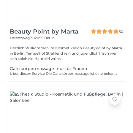
Beauty Point by Marta
50
Lorenzweg 3
12099 Berlin
Herzlich Willkommen im Kosmetiksalon BeautyPoint by Marta
in Berlin, Tempelhof Strahlend rein und jugendlich frisch wer
sich solch ein Hautbild wüns...
Ganzkörpermassage- nur für Frauen
Über diesen Service Die Ganzkörpermassage ist eine bekannte und oft gewählte Massageform. Die Technik wird angewandt zur Vorbeugung und Behandlung von physischen oder auch stressbedingten Beschwerden. Mit verschiedenen Massagegriffen wird der Körper in einen Zustand der Entspannung versetzt und du kannst dich vollkommen fallen lassen. Gut zu Wissen Eine Massage spendet und kostet Energie. Es wird empfohlen, zwischen mehreren Massageterminen einen Mindestabstand von 36 Stunden einzuhalten, um dem Körper die nötige Regeneration zu ermöglichen. Einschränkungen Generell wird bei Hauterkrankungen, Wunden, Entzündungen, Knochenbrüchen und Schwangerschaft mit Komplikationen von einer Massage abgeraten. Bitte sprich vorab mit einem Arzt, wenn du dir unsicher bist, ob diese Massage für dich in Frage kommt.