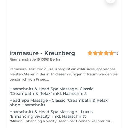
iramasure - Kreuzberg
113
Riemannstraße 16
10961 Berlin
iramasure Hair Studio Kreuzberg ist ein exklusives japanisches
Meister-Atelier in Berlin. In diesem ruhigen 1:1 Raum werden Sie
persönlich von Friseu...
Haarschnitt & Head Spa Massage- Classic
"Creambath & Relax" inkl. Haarschnitt
Head Spa Massage - Classic "Creambath & Relax"
ohne Haarschnitt
Haarschnitt & Head Spa Massage - Luxus
"Enhancing vivacity" inkl. Haarschnitt
"Milbon Enhancing Vivacity Head Spa" Gönnen Sie Ihrer müden Kopfhaut und Ihrem Haar eine luxuriöse Entspannung. Das Milbon Enhancing Vivacity Head Spa hält Ihre Kopfhaut gesund und verleiht Ihrem Haar durch eine reichhaltige Behandlung neue Vitalität. Speziell abgestimmte Inhaltsstoffe dringen tief ein und hinterlassen ein erfrischtes Gefühl. Mit dieser auf Haarwachstum spezialisierten Pflege erleben Sie gleichzeitig Schönheit und Wohlbefinden.