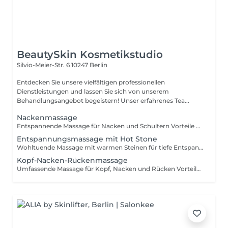
BeautySkin Kosmetikstudio
Silvio-Meier-Str. 6
10247 Berlin
Entdecken Sie unsere vielfältigen professionellen
Dienstleistungen und lassen Sie sich von unserem
Behandlungsangebot begeistern! Unser erfahrenes Tea...
Nackenmassage
Entspannende Massage für Nacken und Schultern Vorteile Verspannungslösung Schmerzlinderung Durchblutungsförderung Stressabbau Beweglichkeit Schnelle Entlastung Behandlungsablauf Eine gezielte Massage zur Lockerung der Nacken- und Schulterpartie. Durch sanften Druck und kreisende Bewegungen werden Verspannungen gelöst, die Durchblutung gefördert und muskuläre Blockaden gelindert. Ideal bei Stress, einseitiger Haltung oder nach langen Arbeitstagen. Ergebnis: Ein entspanntes Nacken- und Schultergefühl, spürbar mehr Leichtigkeit und neue Energie für den Alltag.
Entspannungsmassage mit Hot Stone
Wohltuende Massage mit warmen Steinen für tiefe Entspannung Vorteile Muskelentspannung Wärmetherapie Stressabbau Durchblutungsförderung Wohlbefinden Pflegendes Öl Behandlungsablauf Erleben Sie pure Entspannung und wohltuende Wärme für Körper und Geist. Sanfte, rhythmische Massagebewegungen fördern die Durchblutung, lösen Muskelverspannungen und bringen den Körper wieder in Balance. Die Hot Stone Massage kombiniert diese Technik mit warmen Basaltsteinen, die gezielt auf den Körper gelegt werden. Die gespeicherte Wärme dringt tief in die Muskulatur ein und sorgt für ein intensives Gefühl von Ruhe und Geborgenheit. Verwendet wird dabei hochwertiges, warmes Öl, das die Haut pflegt und die Entspannung zusätzlich vertieft. Ergebnis: Spürbar gelöste Muskeln, tiefe Entspannung und ein rundum harmonisches Körpergefühl ideal, um den Alltag hinter sich zu lassen.
Kopf-Nacken-Rückenmassage
Umfassende Massage für Kopf, Nacken und Rücken Vorteile Muskelentspannung Stressabbau Schmerzlinderung Durchblutungsförderung Kopffreiheit Wohlbefinden Behandlungsablauf Verspannungen im Nacken- und Rückenbereich gehören zu den häufigsten Beschwerden im Alltag verursacht durch Stress, einseitige Belastung oder langes Sitzen. Diese Massage löst gezielt muskuläre Spannungen im Nacken-, Schulter- und Rückenbereich und sorgt für eine spürbare Entlastung. Durch sanfte, fließende Bewegungen und den Einsatz von warmem Öl werden Verspannungen gelockert und die Durchblutung gefördert. Die wohltuende Wärme der Hot Stones dringt tief in die Muskulatur ein und unterstützt die Entspannung zusätzlich. Ideal bei Verspannungen durch sitzende Tätigkeiten oder einseitige Belastungen für mehr Beweglichkeit und innere Ruhe. Ergebnis: Ein gelöster Rücken, entspannter Nacken und ein klarer Kopf für ein rundum leichtes und befreites Körpergefühl.