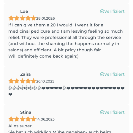
Lue
Verifiziert
28.01.2026
If I can give them a 20 I would! I went it for a
medicinal pedicure and I am leaving feeling so much
relief. They were professional all through the service
(and without the shaming the happens normally in
salons) and efficient. A bit pricy though fair
Will definitely come back again:)
Zaira
Verifiziert
26.10.2025
👍👍👍👍👍👍👍👍❤️❤️❤️❤️❤️👍❤️❤️❤️❤️❤️❤️❤️❤️❤️❤️❤️❤️❤️❤️
❤️
Stina
Verifiziert
14.06.2025
Alles super.
Sie hat sich wirklich Mühe gegeben- auch beim