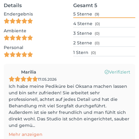
Details
Gesamt
5
Endergebnis
5
Sterne
(9)
4
Sterne
(0)
Ambiente
3
Sterne
(0)
2
Sterne
(0)
Personal
1
Stern
(0)
Marilia
Verifiziert
17.05.2026
Ich habe meine Pediküre bei Oksana machen lassen
und bin sehr zufrieden! Sie arbeitet sehr
professionell, achtet auf jedes Detail und hat die
Behandlung mit viel Sorgfalt durchgeführt.
Außerdem ist sie sehr freundlich und man fühlt sich
direkt wohl. Das Studio ist schön eingerichtet, sauber
und gemü...
Mehr anzeigen