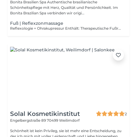
Bonita Brasilien Spa Authentische brasilianische
Schönheitspflege mit Herz, Qualität und Persönlichkeit. Im
Bonita Brazilian Spa verbinden wir origi...
Fuß | Reflexzonmassage
Reflexologie + Ohrakupressur Enthält: Therapeutische Fußreflexzonenmassage (40 Min) Ohrakupressur mit Samen oder Kristallen (20 Min) Kurze Analyse + allgemeine Empfehlungen Ideal zur Linderung von Verspannungen, Stressabbau und zur energetischen Harmonisierung des Körpers Premium Paket Energie & Selbstkenntnis Enthält: Therapeutische Fußreflexzonenmassage Ohrakupressur (Samen oder Kristalle) Fuß- & Körperanalyse Persönlicher Interpretationsbericht Entspannender Bonita-Tee Empfohlen für alle, die Körperbotschaften verstehen, Blockaden lösen und innere Balance finden möchten. Bei der Reflexzonenmassage wird gezielter Druck auf bestimmte Bereiche am Körper ausgeübt, die bestimmten Regionen entsprechen. Die Reflexzonenmassage ist eine sofort entspannende und beruhigende Therapie, die jedem hilft, der unter Stress und Angst leidet.
Solal Kosmetikinstitut
2
Engelbergstraße 89
70499 Weilimdorf
Schönheit ist kein Privileg, sie ist mehr eine Entscheidung, zu
der ich mich mit voller Leidenschaft und Liebe hingegeben