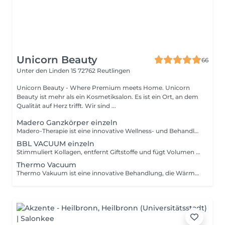
Unicorn Beauty
66
Unter den Linden 15
72762 Reutlingen
Unicorn Beauty - Where Premium meets Home. Unicorn
Beauty ist mehr als ein Kosmetiksalon. Es ist ein Ort, an dem
Qualität auf Herz trifft. Wir sind ...
Madero Ganzkörper einzeln
Madero-Therapie ist eine innovative Wellness- und Behandlungsmethode, bei der speziell geformte Holzinstrumente sanft über den Körper geführt werden. Sie stimuliert die Durchblutung, regt den Lymphfluss an und fördert die Straffung sowie Entspannung von Haut und Gewebe.Für ein spürbar glatteres, vitales und harmonisches Erscheinungsbild. Reine Behandlungsdauer 40-45 min
BBL VACUUM einzeln
Stimmuliert Kollagen, entfernt Giftstoffe und fügt Volumen zu Hüfte und Po hinzu, indem Fett übertragen wird. Hebt, strafft und vergrößert die Gesäßmuskulatur.
Thermo Vacuum
Thermo Vakuum ist eine innovative Behandlung, die Wärme und sanften Unterdruck kombiniert, um Durchblutung und Lymphfluss gezielt zu fördern. Sie unterstützt die Straffung von Haut und Gewebe, regt den Stoffwechsel an und hilft bei der Reduzierung von Cellulite. Für ein sichtbar glatteres, vitales und harmonisches Erscheinungsbild.