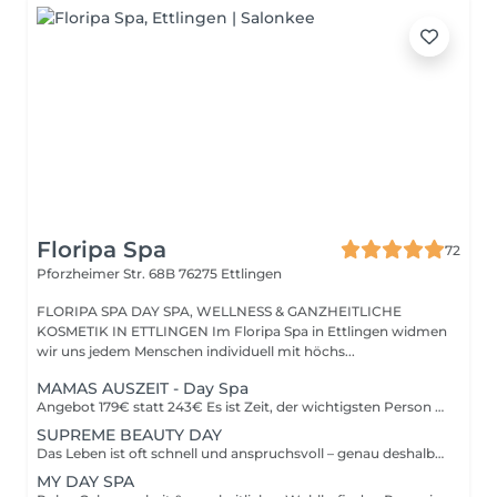
Floripa Spa
72
Pforzheimer Str. 68B
76275 Ettlingen
FLORIPA SPA DAY SPA, WELLNESS & GANZHEITLICHE
KOSMETIK IN ETTLINGEN Im Floripa Spa in Ettlingen widmen
wir uns jedem Menschen individuell mit höchs...
MAMAS AUSZEIT - Day Spa
Angebot 179€ statt 243€ Es ist Zeit, der wichtigsten Person eine besondere Freude zu machen Mama Ob für Mütter oder werdende Mamas: Diese liebevoll gestaltete Day Spa Auszeit schenkt tiefe Entspannung, neue Energie und bewusste Selbstfürsorge. Der Day Spa Mamas Auszeit vereint wohltuende Körperbehandlungen, sanfte Entlastung und gepflegte Schönheit perfekt zum Abschalten, Loslassen und Auftanken. Inklusive Behandlungen im Überblick: 1. Fußpflege Basic inkl. Calluspeeling 50Min. oder Classic (inkl. Lackierung) 90Min. Pflegende Fußbehandlung mit sanfter Hornhautentfernung zur Förderung des Wohlbefindens. Ideal zur Entlastung müder Füße besonders wohltuend während oder nach der Schwangerschaft. 2. Brazilian Lymphdrainage / Schwangerschafts- & postnatale Massage 50Min. Sanfte, rhythmische Massage zur Aktivierung des Lymphsystems. Wirkt entstauend, beruhigend und unterstützt die natürliche Regeneration des Körpers ideal bei schweren Beinen, Wassereinlagerungen und Stress. 3. Flash Gesichtsbehandlung 30Min. Entspannende und pflegende Gesichtsbehandlung mit hochwertiger Naturkosmetik für frische Ausstrahlung und neue Energie. Reinigung, Pflege und bewusste Entspannung ein Moment ganz für dich. Deine Vorteile: - Tiefenentspannung für Körper & Geist. - Ideal für Mamas & werdende Mamas. - Mamas dürfen ihr Baby bei Bedarf gerne mitbringen. - Bitte gib uns bei der Buchung Bescheid, falls du Unterstützung benötigst wir kümmern uns liebevoll darum. - Ganzheitliches Spa-Erlebnis in Bioqualität und Hochleistung. - Hochwertige, natürliche Pflegeprodukte. - Ruhige, liebevolle Atmosphäre. Aktion gültig auf unbestimmte Zeit. Nach Beendigung der Aktion kann der Gutschein im Wert von 179,00 € für alle unsere Dienstleistungen und Produkte innerhalb eines Zeitraums von 3 Jahren eingelöst werden.
SUPREME BEAUTY DAY
Das Leben ist oft schnell und anspruchsvoll – genau deshalb haben wir unseren absoluten Liebling kreiert: Der Supreme Beauty Day ist unser exklusives Rundum-Verwöhnpaket für dich. Freue dich auf eine perfekt abgestimmte Kombination aus Maniküre, Pediküre, Massage und Gesichtsbehandlung – alles an einem einzigen Tag. Angebot: 289€ statt 334€ Behandlungen im Überblick: 1. Entspannende Ganzkörpermassage 50Min. Wähle zwischen einer Vital Touch Massage oder einer Brazilian-Lymphdrainage. Löst Verspannungen, fördert die Durchblutung und unterstützt die bewusste Verbindung mit deinem Körper. Für tiefe Entspannung und energetische Balance. 2. Flash Ritual Facial - Gesichtsbehandlung 30Min. Luxuriöse Naturkosmetik von Phyt's - inklusive japanische Gesichtsmassage Kobido – natürliches Gesichtslifting. 3. Fußpflege 60Min. Inklusive sanfter Hornhautentfernung und ohne oder mit wahlweise Lackierung. Pflegt und verwöhnt müde Füße für ein rundum gepflegtes Wohlgefühl. 4. Maniküre 60Min. Handpflege mit Handmassage und ohne oder mit wahlweise Lackierung, für weiche, gepflegte Hände. Perfekt für kleine Verwöhnmomente und schöne Nägel. Erlebe tiefgehende Entspannung, gepflegte Schönheit und pure Erholung in einer Atmosphäre voller Komfort und stilvoller Eleganz – ganz so, wie du es vom Floripa Spa kennst. Gönn dir ein einzigartiges Spa-Erlebnis, bei dem Körper, Haut und Energie in vollkommene Harmonie kommen. Unser neuer Supreme Beauty Day wurde für alle geschaffen, die entschleunigen möchten, bewusst umsorgt werden wollen und sich innerlich wie äußerlich erneuert fühlen möchten.
MY DAY SPA