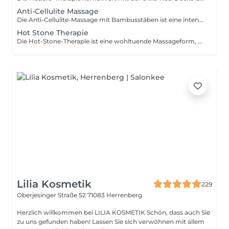
Anti-Cellulite Massage
Die Anti-Cellulite-Massage mit Bambusstäben ist eine intensive, tiefenwirksame Behandlung zur Bekämpfung von Cellulite und zur Verbesserung der Hautstruktur. Durch gezielte, rhythmische Bewegungen mit den Bambusstäben wird die Durchblutung angeregt, der Lymphfluss aktiviert und der Abbau von Fettdepots unterstützt. Die Massage wirkt zudem entgiftend, fördert die Straffung des Bindegewebes und verbessert sichtbar das Erscheinungsbild von Orangenhaut. Bereits nach mehreren Sitzungen ist die Haut glatter, fester und elastischer, die Silhouette wirkt definierter ideal für eine natürliche Körperformung ohne invasive Methoden.
Hot Stone Therapie
Die Hot-Stone-Therapie ist eine wohltuende Massageform, bei der glatte, erhitzte Lavasteine auf den Körper aufgelegt und in fließenden Bewegungen eingesetzt werden. Die Wärme der Steine dringt tief in das Gewebe ein, lockert Verspannungen, fördert die Durchblutung und sorgt für eine intensive Muskelentspannung. Gleichzeitig wirkt die Behandlung beruhigend auf das Nervensystem, reduziert Stress und verbessert das allgemeine Wohlbefinden. Das Ergebnis ist ein Gefühl von innerer Balance, tiefgreifender Entspannung und eine verbesserte körperliche sowie emotionale Regeneration ideal für Körper und Geist.
Lilia Kosmetik
229
Oberjesinger Straße 52
71083 Herrenberg
Herzlich willkommen bei LILIA KOSMETIK Schön, dass auch Sie
zu uns gefunden haben! Lassen Sie sich verwöhnen mit allem