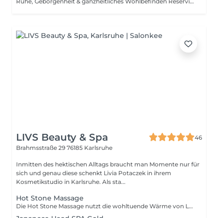
Ruhe, Geborgenheit & ganzheitliches Wohlbefinden Reserviere wertvolle Zeit nur für dich und genieße ein entspanntes Spa-Erlebnis, das Körper, Geist und Seele verwöhnt. Perfekt für alle, die abschalten, loslassen und neue Energie tanken möchten. Im My Day Spa verbinden sich liebevoll ausgewählte Anwendungen zu einem harmonischen Wohlfühlerlebnis inklusive entspannender Massage, vitalisierendem Fußbad und erholsamer Pflege. Inklusive Behandlungen im Überblick: 1. Begrüßung & Tee von Team Dr. Joseph (Südtirol) Genieße eine Tasse hochwertigen Kräutertee als Einstieg in deinen entspannten Spa-Tag Ruhe, Genuss und Achtsamkeit von Anfang an. 2. Mani Express Schöne, gepflegte und hydratisierte Nägel 3. Vitalisierendes Fußbad Sanftes Fußbad zur Belebung der Sinne und zur Förderung des Wohlbefindens während der Maniküre. Bereitet Körper und Geist optimal auf die folgenden Behandlungen vor. 3. Vital Touch Ganzkörpermassage 50Min. Wohltuende Massage zur Lockerung der Muskulatur, Stressabbau und tiefem Entspannen. Ideal zur Förderung von Durchblutung, Energiefluss und innerer Balance. 4. Flash Ritual Facial - Gesichtsbehandlung 30Min. Luxuriöse Naturkosmetik von Phyt's - inklusive japanische Gesichtsmassage Kobido – natürliches Gesichtslifting. Alles mit Liebe für dich gestaltet! Preis & Aktion: 190,- € statt 267,- € Aktion gültig auf unbestimmte Zeit. Nach Beendigung der Aktion kann der Gutschein im Wert von 190,- € für alle Dienstleistungen und Produkte im Floripa Spa innerhalb eines Zeitraums von 3 Jahren eingelöst werden.
LIVS Beauty & Spa
46
Brahmsstraße 29
76185 Karlsruhe
Inmitten des hektischen Alltags braucht man Momente nur für
sich und genau diese schenkt Livia Potaczek in ihrem
Kosmetikstudio in Karlsruhe. Als sta...
Hot Stone Massage
Die Hot Stone Massage nutzt die wohltuende Wärme von Lavasteinen, um Verspannungen zu lösen und die Durchblutung zu fördern. Diese Behandlung bringt Körper und Geist in Balance und sorgt für tiefe Entspannung.