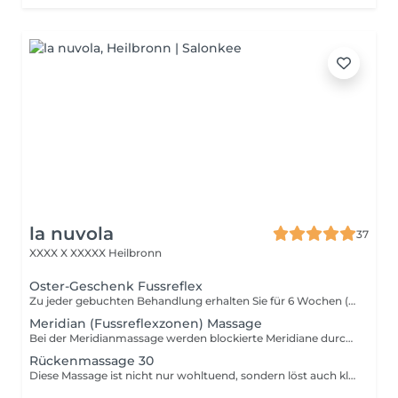
la nuvola
37
XXXX X
XXXXX Heilbronn
Oster-Geschenk Fussreflex
Zu jeder gebuchten Behandlung erhalten Sie für 6 Wochen (bis einschließlich 17.5.2026) eine 10-minütige Fussreflexzonenmassage kostenfrei dazu. Die Massage kann als Add-on zur Behandlung hinzu gebucht werden - auch nachträglich zu bestehenden Terminen. Gönnen Sie sich einen Moment tiefer Entspannung und starten Sie erholt in den Frühling.
Meridian (Fussreflexzonen) Massage
Bei der Meridianmassage werden blockierte Meridiane durch Drücken oder sanftes Ausstreichen stimuliert, um den natürlichen Energiefluss wieder herzustellen. Besonderes Augenmerk wird dabei auf die Trigger und Akkupunkturpunkte gelegt, die jedoch nicht mit Nadeln gestochen, sondern lediglich durch Druck angeregt werden.
Rückenmassage 30
Diese Massage ist nicht nur wohltuend, sondern löst auch kleinere Verspannungen. Sie entspannt den ganzen Körper und wirkt harmonisierend auf den Geist.