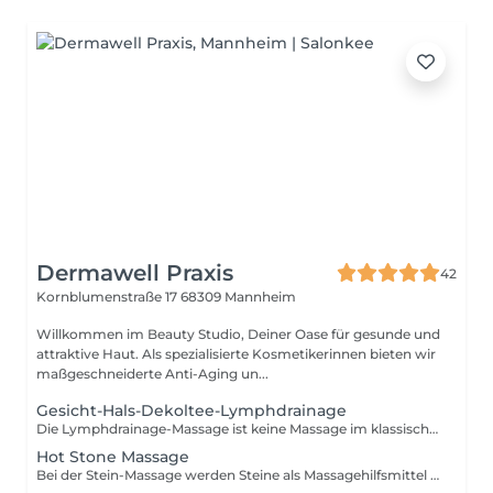
Dermawell Praxis
42
Kornblumenstraße 17
68309 Mannheim
Willkommen im Beauty Studio, Deiner Oase für gesunde und
attraktive Haut. Als spezialisierte Kosmetikerinnen bieten wir
maßgeschneiderte Anti-Aging un...
Gesicht-Hals-Dekoltee-Lymphdrainage
Die Lymphdrainage-Massage ist keine Massage im klassischen Sinn, denn hier handelt es sich um eine Entstauungstherapie. Bei der Lymphdrainage-Massage werden durch sanfte Griffe, Druck- und Entspannungstechniken angestaute Flüssigkeiten in den Lymphen (Gewebe) zum Abfluss angeregt und gleichzeitig verhindert, dass mehr Flüssigkeit hineinströmt. Lymphdrainagen finden viele Anwendungsgebiete, wie zum Beispiel im Gesicht, um Akne oder Narben zu behandeln, bei Gelenkerkrankungen, um Schwellungen und Schmerzen zu lindern oder bei Lymphödemen, um Stauungen der Lymphflüssigkeit in Körperteilen abzubauen. HINWEIS: Es handelt sich hier um eine allgemeine Beschreibung zu diesem Service. Der tatsächliche Umfang der eigentlichen Behandlung im Salon kann gegebenenfalls abweichen.
Hot Stone Massage
Bei der Stein-Massage werden Steine als Massagehilfsmittel benutzt, um die Haut und Muskeln zu stimulieren und um Temperaturreize zu ermöglichen. Zu den bekanntesten Stein-Massagen gehören die Hot Stone Massage, Cold Stone Massage und Edelstein-Massage. Kalt oder warm, mit oder ohne Öl, gerollt, geschoben oder geglitten; es gibt verschiedene Techniken um eine Stein-Massage durchzuführen. Angewendet um Verspannungen zu lösen und um Körper, Geist und Seele zu entspannen erfreuen sich Stein-Massagen großer Beliebtheit. HINWEIS: Es handelt sich hier um eine allgemeine Beschreibung zu diesem Service. Der tatsächliche Umfang der eigentlichen Behandlung im Salon kann gegebenenfalls abweichen.