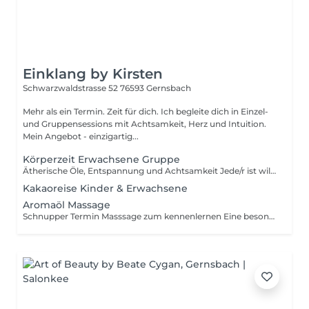
Einklang by Kirsten
Schwarzwaldstrasse 52
76593 Gernsbach
Mehr als ein Termin. Zeit für dich. Ich begleite dich in Einzel-
und Gruppensessions mit Achtsamkeit, Herz und Intuition.
Mein Angebot - einzigartig...
Körperzeit Erwachsene Gruppe
Ätherische Öle, Entspannung und Achtsamkeit Jede/r ist willkommen Keine Vorkenntnisse nötig
Kakaoreise Kinder & Erwachsene
Aromaöl Massage
Schnupper Termin Masssage zum kennenlernen Eine besondere Auszeit für dich und dein Körper mit ätherischen Ölen, die Körper, Geist und Seele berühren Mehr Informationen und Details findest du auf meiner Homepage Einklang-by-Kirsten.de