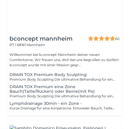
bconcept mannheim
60
P7 1
68161 Mannheim
Willkommen bei b.concept Mannheim deiner neuen
Comfortzone. Wir freuen uns, dich bei uns begrüßen zu dürfen!
b.concept wurde mit einer Mission gegr...
DRAIN TOX Premium Body Sculpting
Premium Body Sculpting Die ultimative Behandlung für eine straffe Silhouette Unsere exklusive Premium-Behandlung vereint die wirkungsvollsten Techniken für eine ganzheitliche Körperformung und Entspannung. Diese luxuriöse Behandlung kombiniert: Brasilianische Lymphdrainage Eine intensive Massage, die Wassereinlagerungen reduziert, die Durchblutung anregt und den Körper entschlackt. Perfekt für eine definiertere und straffere Silhouette. Madero-Therapie (Holzwalzen-Technik) Durch gezielten Druck mit speziell geformten Holzwalzen wird die Kollagenproduktion stimuliert, Fettdepots werden mobilisiert und das Hautbild gestrafft. Gua Sha-Technik Diese traditionelle Methode mit speziellen Massage-Tools fördert die Durchblutung, löst Verspannungen und sorgt für einen Detox-Effekt, der den Körper straffer und definierter erscheinen lässt. Diese Behandlung ist ideal für alle, die Entgiftung, Körperstraffung und Tiefenentspannung in einer einzigen luxuriösen Session erleben möchten. Gönn dir das Beste für deinen Körper!
DRAIN TOX Premium eine Zone
Bauch(Taille/Rücken) oder Beine(mit Po)
Premium Body Sculpting Die ultimative Behandlung für eine straffe Silhouette Unsere exklusive Premium-Behandlung vereint die wirkungsvollsten Techniken für eine ganzheitliche Körperformung und Entspannung. Diese luxuriöse Behandlung kombiniert: Brasilianische Lymphdrainage Eine intensive Massage, die Wassereinlagerungen reduziert, die Durchblutung anregt und den Körper entschlackt. Perfekt für eine definiertere und straffere Silhouette. Madero-Therapie (Holzwalzen-Technik) Durch gezielten Druck mit speziell geformten Holzwalzen wird die Kollagenproduktion stimuliert, Fettdepots werden mobilisiert und das Hautbild gestrafft. Gua Sha-Technik Diese traditionelle Methode mit speziellen Massage-Tools fördert die Durchblutung, löst Verspannungen und sorgt für einen Detox-Effekt, der den Körper straffer und definierter erscheinen lässt. Diese Behandlung ist nicht nur Wellness, sondern ein echter Gamechanger für deinen Body. Schnapp dir deine Session und fühl dich leichter, definierter und einfach unstoppable! Diese Behandlung ist ideal für alle, die Entgiftung, Körperstraffung und Tiefenentspannung in einer einzigen luxuriösen Session erleben möchten. Gönn dir das Beste für deinen Körper!
Lymphdrainage 30min - ein Zone -
Kurze Drainage für eine Körperzone. Entweder Bauch, Taille & unterer Rücken oder Beine mit Oberschenkel, Innenschenkel & Waden. Entgiftung des Körpers: durch die Stimulation des Lymphsystems werden überschüssige Flüssigkeiten und Giftstoffe schneller abtransportiert. Reduzierung von Wassereinlagerungen: Besonders hilfreich bei geschwollenen Beinen oder nach Operationen. Verbesserung der Durchblutung: Fördert die Sauerstoffversorgung der Haut und Muskeln. Schlankere und definierte Silhouette: Durch die modellierenden Techniken kann die Massage eine optisch straffende Wirkung haben. Hilfreich gegen Cellulite: Unterstützt den Abbau von eingelagerter Flüssigkeit und fördert die Hautstraffung. Entspannung und Stressabbau -Die Massage hat eine beruhigende Wirkung auf das Nervensystem. Liebe Kunden, bitte beachten: Bei der Onlinebuchung besteht die Möglichkeit den Termin vorab online zu bezahlen, vor Ort nur in bar.