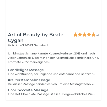
Art of Beauty by Beate
63
Cygan
Hofstätte 3
76593 Gernsbach
Ich bin staatlich anerkannte Kosmetikerin seit 2015 und nach
vielen Jahren als Dozentin an der Kosmetikakademie Karlsruhe,
eröffnete 2022 mein eigenes...
Candlelight Massage
Eine wohltuende, beruhigende und entspannende Ganzkörpermassage unter Anwendung von Massagekerzen. Das Wachs der Massagekerze wird zu einem warmen, pflegenden Körper-Öl, das auf Ihrer Haut ein angenehm duftendes und geschmeidiges Gefühl hinterlässt.
Kräuterstempelmassage
Bei dieser Massage handelt es sich um eine Massagetechnik, die sich aus verschiedenen Elementen zusammensetzt und diese zu einem ganzheitlichen Massageerlebnis vereint. Kräftige Massagegriffe wirken auf das Gewebe ein und sorgen für eine nachhaltige Lockerung von Ver- spannungen. Kräuterstempel entfalten ihre Wirkung durch Wärme, ätherische Öle und wohlriechende Kräuter, deren Extrakte durch den direkten Hautkontakt tief in das Gewebe eindringen können. Die Kräuterstempelmassage fördert die Durchblutung, entspannt die Muskulatur und zieht Giftstoffe aus der Haut. Schmerzen werden hierbei gelindert und die Durchblutung wird gefördert.
Hot-Chocolate Massage
Eine Hot Chocolate Massage ist ein außergewöhnliches Wellness-Erlebnis für die Sinne und ein Hochgenuss für seidigweiche und zarte Haut. Es ist eine Massage, bei der warme, flüssige Schokolade auf den Körper gegossen und anschließend verrieben wird. So sollen so genannte Glückshormone (Endorphine) im Körper freigesetzt werden. Mit ihrem Schokoladenduft wird sie häufig als sehr angenehm empfunden. Diese Schokoladenmassage ist eine reine Wellnessmassage, die alle Sinne anspricht und zudem die Haut pflegt. Die behandelte Haut wirkt nach der Hot Chocolate Massage strahlend und bleibt noch lange geschmeidig, glatt und zart. Ein schokoladiges Erlebnis für Körper und Seele.