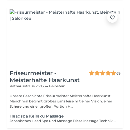
Friseurmeister -
69
Meisterhafte Haarkunst
Rathausstraße 2
71334 Beinstein
Unsere Geschichte Friseurmeister Meisterhafte Haarkunst
Manchmal beginnt Großes ganz leise mit einer Vision, einer
Schere und einer großen Portion H...
Headspa Keiraku Massage
Japanisches Head Spa und Massage Diese Massage Technik wird bereits seit 2500 Jahren angewendet und hilft dabei nicht den Geist und Körper zu entspannen. Keiraku Head Spa Massage Erleben Sie tiefe Entspannung und neue Energie mit unserer Keiraku Head Spa Massage einer ganzheitlichen Behandlung, die Körper und Geist in Einklang bringt. Die Keiraku-Massage basiert auf den Energiebahnen (Meridianen) des Körpers und kombiniert sanfte, rhythmische Massagegriffe mit gezielten Druckpunkten an Kopf, Nacken und Schultern. Sie fördert die Durchblutung der Kopfhaut, löst Spannungen und unterstützt das natürliche Gleichgewicht von Haar und Kopfhaut. Diese besondere Head-Spa-Behandlung: wirkt entspannend und stresslösend kann Kopfschmerzen und Verspannungen lindern unterstützt eine gesunde Kopfhaut sorgt für ein spürbares Gefühl von Leichtigkeit und Wohlbefinden Unsere Keiraku Head Spa Massage ist ideal für alle, die sich eine bewusste Auszeit gönnen und neue Kraft tanken möchten allein oder als entspannende Paar-Session. Tauchen Sie ein in einen Moment der Ruhe. Entspannung beginnt im Kopf. Wichtige Hinweise zur Head-Spa-Behandlung Die gesamte Behandlungsdauer beträgt ca. 1,5 Stunden und setzt sich wie folgt zusammen: ca. 10 Minuten Umziehen ca. 10 Minuten Kopfhautanalyse ca. 45 Minuten Behandlung ca. 10 Minuten Umziehen ca. 15 Minuten Föhnen & Stylen der Haare Für die Behandlung stellen wir ein spezielles Oberteil zur Verfügung, das bis oberhalb der Brust reicht. Die Behandlung kann von Damen wie auch von Herren durchgeführt werden. Der gewünschte Mitarbeiter / die gewünschte Mitarbeiterin kann bei der Buchung frei gewählt werden. Erfolgt keine Auswahl, ist eine kurzfristige Änderung vor Ort leider nicht möglich. Bitte beachten Sie, dass die Behandlungskosten bei eigenverschuldeter Nichtdurchführung (z. B. verspätetes Erscheinen, fehlende Mitarbeiterauswahl) vollständig in Rechnung gestellt werden.