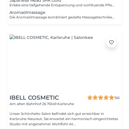
Japanese Head SPA Gold
Erlebe eine tiefgehende Entspannung und wohltuende Pflege mit dem Japanese Head SPA. Diese einzigartige Behandlung kombiniert sanfte Massagetechniken und pflegende Essenzen, um Verspannungen zu lösen, die Kopfhaut zu revitalisieren und das Haar zu stärken. Ein Verwöhnmoment für Körper und Geist für gesunde Kopfhaut und seidig glänzendes Haar. - Therapie mit ausgewähltem Aroma - Hochfrequenztherapie - Kopfmassagen - Intensive Kopfhaut Reinigung mit Dampf - Haarwäsche - Haarmaske / Conditioner - Schulter- & Nackenmassage - Gesichtsmassage & Maske - Hals- & Dekolleté-Schäumereinigung - Föhnstation vor Ort - Abschlusspflege - Ausklang mit Tee/ Wasser
Aromaölmassage
Die Aromaölmassage kombiniert gezielte Massagetechniken mit hochwertigen ätherischen Ölen, um Körper und Geist zu entspannen. Diese Behandlung fördert das Wohlbefinden, lindert Verspannungen und verwöhnt die Sinne mit angenehmen Düften.
IBELL COSMETIC
156
Am alten Bahnhof 26
76149 Karlsruhe
Unser Schönheits-Salon befindet sich gut erreichbar in
Karlsruhe-Neureut. Sie erwartet ein harmonisch eingerichtetes
Studio mit angenehmer Wohlfühl-At...