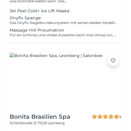
was Kosmetik bieten kann. Das...
Jet Peel Cold+ Ice Lift Maske
Onyfix Spange
Das Onyfix Nagelkorrektursystem mit seinen beiden Modellierspangen Onyfix Soft und Hard ist ein vielseitiges und innovatives Produkt zur völlig schmerzfreien Behandlung fast aller Formen von eingerollten und eingewachsenen Fußnägeln. Ihr Fußprofi fixiert dazu das individuell angepasste System auf dem betroffenen Nagel, der dann mit seinem eigenen Wachstum in seine natürliche Form geführt wird. Dabei sind sowohl das Anbringen selbst als auch das Tragen schmerzfrei!
Massage mit Pneumatron
Für ein schönes und vitales Aussehen kann man etwas tun. Neben schmerzhaften, invasiven und kostenintensiven Methoden gibt es eine sanfte Möglichkeit, die Haut straffer und schöner aussehen zu lassen. Die pneumatische Pulsationsmassage vereint die klassischen Methoden des Schröpfens, der Lymphdrainage und der Massage bzw. der Reflexzonenmassage in einem. Mit sanftem Unterdruck und atmosphärischem Druck wird das Gewebe angesaugt und sofort wieder entspannt ca. 200mal pro Minute. Diese optimale Frequenz der Pneumatischen Pulsationsmassage regt die Bewegung sämtlicher Gewebeflüssigkeiten an und bringt das Gewebe in Schwingung. Die Unterdruckwellen beeinflussen auch das tiefere Gewebe. Durch die Pulsation verstärkt sich die Fließgeschwindigkeit des Blutes und der Lymphe. Die im Gewebe angesammelten Stoffwechselschlacken und Umweltschadstoffe werden gelöst und mit Hilfe des Lymphflusses und der Durchblutung den Entgiftungs und Ausscheidungsorganen zugeführt. Es kommt zu einer spürbaren Entlastung des gesamten Organismus. Körpereigene Vitalstoffe wie Hormone, Vitamine und Mineralien haben freie Bahn" zu den Zellverbänden und stehen verstärkt für einen optimalen Stoffwechsel und eine damit verbundene Gesundung zur Verfügung. Anwendung: Gesicht und Körper Schwangerschaftsstreifen Cellulite Narbenbehandlung Gewebestraffung Faltenreduzierung Tränensäcke Doppelkinn Busenstraffung Akne Kopfhautmassage Entspannungsmassage.
Bonita Brasilien Spa
9
Schloßstraße 13
71229 Leonberg