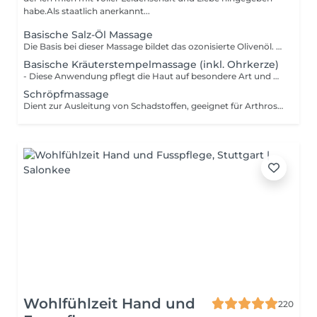
habe.Als staatlich anerkannt...
Basische Salz-Öl Massage
Die Basis bei dieser Massage bildet das ozonisierte Olivenöl. Dazu wird, individuell auf den Kunden ausgerichtet, eines der beiden folgenden Funktionsöle hinzugegeben: - Gewebeöl geeignet für Personen mit einer Bindegewebeschwäche, Cellulite, Narben und Hautalterung - Zirkulationsöl geeignet bei Durchblutungsstörungen, insbesondere auch zur Stärkung des Kreislaufsystems und zur Entschlackung der Körperzellen
Basische Kräuterstempelmassage (inkl. Ohrkerze)
- Diese Anwendung pflegt die Haut auf besondere Art und Weise. Durch eine hautstärkende und hautreinigende Rezeptur mit zwölf erlesenen Kräutern wird die Durchblutung angeregt bei einem gleichzeitigen entspannenden Wohlfühlerlebnis. - Vor der speziellen und warmen Kräuterstempelmassage wird eine leicht Salz-Öl- Massage durchgeführt, die einen angenehmen Peelingeffekt bewirkt. Dabei werden hochwertige hautpflegende Öle mit dem basisch-mineralischen Körperpflegesalz MeineBase verwendet. Die durchblutungsfördernde Peelingmassage mit dem Ingweröl in Kombination mit MeineBase bereitet die Haut optimal auf die nachfolgende Anwendung vor.
Schröpfmassage
Dient zur Ausleitung von Schadstoffen, geeignet für Arthrosebehandlungen, Verspannung, Schmerzen und andere körperliche Einschränkungen - Basische Stulpen - Basische Wickel - Basischer Einlauf
Wohlfühlzeit Hand und
220