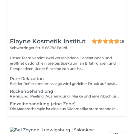
Elayne Kosmetik Institut
28
Schwetzinger Str. 5
68782 Brühl
Unser Team vereint zwei verschiedene Generationen und
eröffnet dadurch ein breites Spektrum an Erfahrungen und
Perspektiven. Jeder Einzelne von uns br...
Pure Relaxation
Bei der Reflexzonenmassage wird gezielter Druck auf bestimmte Bereiche der Füße/Hände ausgeübt, die bestimmten Körperregionen entsprechen. Die Reflexzonenmassage ist eine sofort entspannende und beruhigende Behandlung die jedem hilft, der unter Stress leidet. Kopfmassage/ Rückenmassage: Du leidest häufig unter Kopfschmerzen oder Rückenschmerzen z.B. aufgrund von Verspannungen? Dann ist eine entspannende Kopfmassage/Rückenmassage vielleicht genau das Richtige für dich. Verspannungen aus dem Schulter- und Nackenbereich ziehen oft bis in den Kopf und sorgen dort für Schmerzen. Der Kopf beziehungsweise die Haut wird mit pflegenden, regenerierenden und beruhigenden Aromaölen behandelt, während gezielte Druckpunkte helfen, Verspannungen zu lösen.
Rückenbehandlung
Reinigung, Peeling, Ausreinigung, Maske und eine Abschlusspflege
Einzelbehandlung (eine Zone)
Die Maderotherapie ist eine aus Südamerika stammende Massagetechnik, bei der speziell geformte Holzinstrumente eingesetzt werden. Diese regen den Lymphfluss an, lösen Verspannungen, aktivieren den Stoffwechsel und unterstützen den natürlichen Abtransport von Flüssigkeiten aus dem Gewebe. Gleichzeitig trägt die tiefe Gewebestimulation zur sichtbaren Reduktion von Cellulite und zur Straffung der Haut bei. Ob zur Körperformung, zur Entspannung oder zur Verbesserung des Hautbildes die Maderotherapie bietet eine natürliche, ganzheitliche Behandlung, die Körper und Wohlbefinden nachhaltig unterstützt. Wir bieten individuell zu Ihre Bedürfnisse Paketpreise an. Es sind ab Preise und wird nach der verschiedene Zone unterschiedlich berechnet.