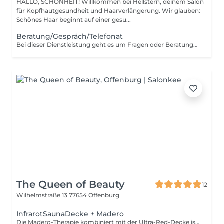
HALLO, SCHÖNHEIT! Willkommen bei Hellstern, deinem Salon
für Kopfhautgesundheit und Haarverlängerung. Wir glauben:
Schönes Haar beginnt auf einer gesu...
Beratung/Gespräch/Telefonat
Bei dieser Dienstleistung geht es um Fragen oder Beratungen, die man an uns hat. bei der Onlinebuchung Telefonnummer hinterlassen und wir rufen um die Uhrzeit zurück auf welche der Termin gebucht wurde.
The Queen of Beauty
12
Wilhelmstraße 13
77654 Offenburg
InfrarotSaunaDecke + Madero
Die Madero-Therapie kombiniert mit der Ultra-Red-Decke ist eine hochwirksame Körperbehandlung zur Modellierung der Silhouette und Förderung der Durchblutung. Die Holztherapie stimuliert das Lymphsystem, baut Fettdepots ab, strafft das Gewebe und verbessert sichtbar die Hautstruktur. Die ergänzende Ultra-Red-Wärmedecke aktiviert den Stoffwechsel, unterstützt die Entgiftung und intensiviert die Wirkung der Massage. Die Kombination dieser Methoden führt zu reduziertem Umfang, sichtbarer Cellulite-Reduktion, verbesserter Hautelastizität und einem gesteigerten allgemeinen Wohlbefinden ideal zur Körperformung und Unterstützung bei Anti-Cellulite-Programmen.