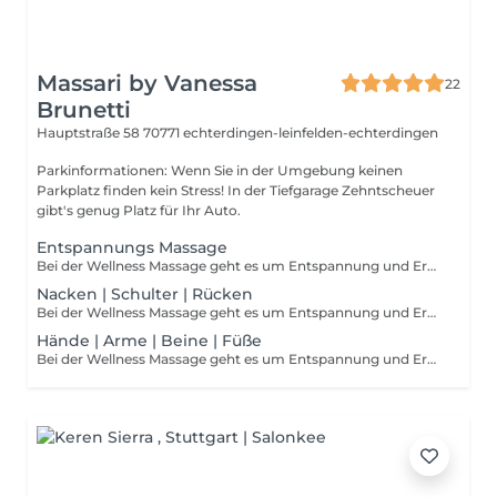
Massari by Vanessa
22
Brunetti
Hauptstraße 58
70771 echterdingen-leinfelden-echterdingen
Parkinformationen: Wenn Sie in der Umgebung keinen
Parkplatz finden kein Stress! In der Tiefgarage Zehntscheuer
gibt's genug Platz für Ihr Auto.
Entspannungs Massage
Bei der Wellness Massage geht es um Entspannung und Erholung. Das angenehm warme Öl mit hochwertigem ätherischem Öl (nach Wunsch) belebt die Sinne und das Wohlbefinden. Gleichzeitig wird die Durchblutung gefördert, die Muskulatur regenieriert und löst Verspannungen. Hierzu bieten wir verschiedene Methoden an. Bei Fragen zu Material und Techniken, wenden Sie sich gerne an
Nacken | Schulter | Rücken
Bei der Wellness Massage geht es um Entspannung und Erholung. Das angenehm warme Öl mit hochwertigem ätherischem Öl (nach Wunsch) belebt die Sinne und das Wohlbefinden. Gleichzeitig wird die Durchblutung gefördert, die Muskulatur regenieriert und löst Verspannungen.
Hände | Arme | Beine | Füße
Bei der Wellness Massage geht es um Entspannung und Erholung. Das angenehm warme Öl mit hochwertigem ätherischem Öl (nach Wunsch) belebt die Sinne und das Wohlbefinden. Gleichzeitig wird die Durchblutung gefördert, die Muskulatur regenieriert und löst Verspannungen.