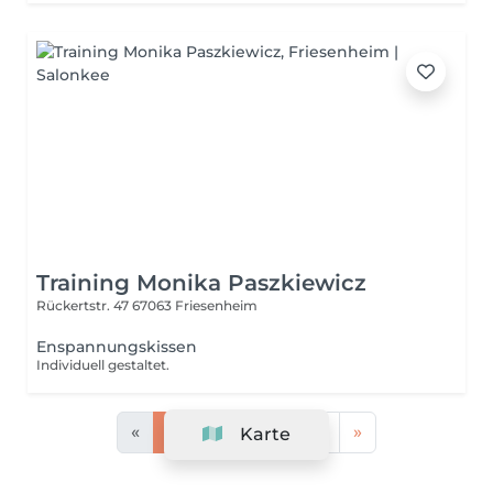
Training Monika Paszkiewicz
Rückertstr. 47
67063 Friesenheim
Enspannungskissen
Individuell gestaltet.
«
1
2
3
4
5
»
Karte