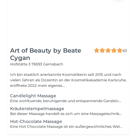
Art of Beauty by Beate
63
Cygan
Hofstätte 3
76593 Gernsbach
Ich bin staatlich anerkannte Kosmetikerin seit 2015 und nach
vielen Jahren als Dozentin an der Kosmetikakademie Karlsruhe,
eröffnete 2022 mein eigenes...
Candlelight Massage
Eine wohltuende, beruhigende und entspannende Ganzkörpermassage unter Anwendung von Massagekerzen. Das Wachs der Massagekerze wird zu einem warmen, pflegenden Körper-Öl, das auf Ihrer Haut ein angenehm duftendes und geschmeidiges Gefühl hinterlässt.
Kräuterstempelmassage
Bei dieser Massage handelt es sich um eine Massagetechnik, die sich aus verschiedenen Elementen zusammensetzt und diese zu einem ganzheitlichen Massageerlebnis vereint. Kräftige Massagegriffe wirken auf das Gewebe ein und sorgen für eine nachhaltige Lockerung von Ver- spannungen. Kräuterstempel entfalten ihre Wirkung durch Wärme, ätherische Öle und wohlriechende Kräuter, deren Extrakte durch den direkten Hautkontakt tief in das Gewebe eindringen können. Die Kräuterstempelmassage fördert die Durchblutung, entspannt die Muskulatur und zieht Giftstoffe aus der Haut. Schmerzen werden hierbei gelindert und die Durchblutung wird gefördert.
Hot-Chocolate Massage
Eine Hot Chocolate Massage ist ein außergewöhnliches Wellness-Erlebnis für die Sinne und ein Hochgenuss für seidigweiche und zarte Haut. Es ist eine Massage, bei der warme, flüssige Schokolade auf den Körper gegossen und anschließend verrieben wird. So sollen so genannte Glückshormone (Endorphine) im Körper freigesetzt werden. Mit ihrem Schokoladenduft wird sie häufig als sehr angenehm empfunden. Diese Schokoladenmassage ist eine reine Wellnessmassage, die alle Sinne anspricht und zudem die Haut pflegt. Die behandelte Haut wirkt nach der Hot Chocolate Massage strahlend und bleibt noch lange geschmeidig, glatt und zart. Ein schokoladiges Erlebnis für Körper und Seele.