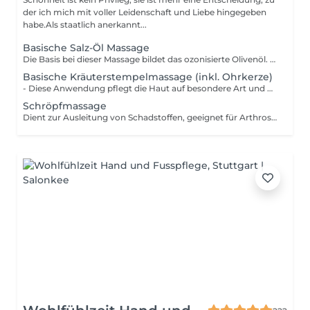
der ich mich mit voller Leidenschaft und Liebe hingegeben
habe.Als staatlich anerkannt...
Basische Salz-Öl Massage
Die Basis bei dieser Massage bildet das ozonisierte Olivenöl. Dazu wird, individuell auf den Kunden ausgerichtet, eines der beiden folgenden Funktionsöle hinzugegeben: - Gewebeöl geeignet für Personen mit einer Bindegewebeschwäche, Cellulite, Narben und Hautalterung - Zirkulationsöl geeignet bei Durchblutungsstörungen, insbesondere auch zur Stärkung des Kreislaufsystems und zur Entschlackung der Körperzellen
Basische Kräuterstempelmassage (inkl. Ohrkerze)
- Diese Anwendung pflegt die Haut auf besondere Art und Weise. Durch eine hautstärkende und hautreinigende Rezeptur mit zwölf erlesenen Kräutern wird die Durchblutung angeregt bei einem gleichzeitigen entspannenden Wohlfühlerlebnis. - Vor der speziellen und warmen Kräuterstempelmassage wird eine leicht Salz-Öl- Massage durchgeführt, die einen angenehmen Peelingeffekt bewirkt. Dabei werden hochwertige hautpflegende Öle mit dem basisch-mineralischen Körperpflegesalz MeineBase verwendet. Die durchblutungsfördernde Peelingmassage mit dem Ingweröl in Kombination mit MeineBase bereitet die Haut optimal auf die nachfolgende Anwendung vor.
Schröpfmassage
Dient zur Ausleitung von Schadstoffen, geeignet für Arthrosebehandlungen, Verspannung, Schmerzen und andere körperliche Einschränkungen - Basische Stulpen - Basische Wickel - Basischer Einlauf