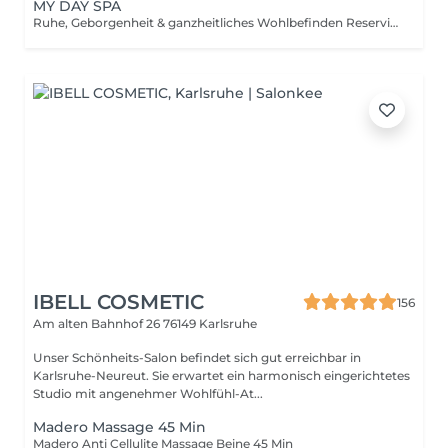
MY DAY SPA
Ruhe, Geborgenheit & ganzheitliches Wohlbefinden Reserviere wertvolle Zeit nur für dich und genieße ein entspanntes Spa-Erlebnis, das Körper, Geist und Seele verwöhnt. Perfekt für alle, die abschalten, loslassen und neue Energie tanken möchten. Im My Day Spa verbinden sich liebevoll ausgewählte Anwendungen zu einem harmonischen Wohlfühlerlebnis inklusive entspannender Massage, vitalisierendem Fußbad und erholsamer Pflege. Inklusive Behandlungen im Überblick: 1. Begrüßung & Tee von Team Dr. Joseph (Südtirol) Genieße eine Tasse hochwertigen Kräutertee als Einstieg in deinen entspannten Spa-Tag Ruhe, Genuss und Achtsamkeit von Anfang an. 2. Mani Express Schöne, gepflegte und hydratisierte Nägel 3. Vitalisierendes Fußbad Sanftes Fußbad zur Belebung der Sinne und zur Förderung des Wohlbefindens während der Maniküre. Bereitet Körper und Geist optimal auf die folgenden Behandlungen vor. 3. Vital Touch Ganzkörpermassage 50Min. Wohltuende Massage zur Lockerung der Muskulatur, Stressabbau und tiefem Entspannen. Ideal zur Förderung von Durchblutung, Energiefluss und innerer Balance. 4. Flash Ritual Facial - Gesichtsbehandlung 30Min. Luxuriöse Naturkosmetik von Phyt's - inklusive japanische Gesichtsmassage Kobido – natürliches Gesichtslifting. Alles mit Liebe für dich gestaltet! Preis & Aktion: 190,- € statt 267,- € Aktion gültig auf unbestimmte Zeit. Nach Beendigung der Aktion kann der Gutschein im Wert von 190,- € für alle Dienstleistungen und Produkte im Floripa Spa innerhalb eines Zeitraums von 3 Jahren eingelöst werden.
IBELL COSMETIC
156
Am alten Bahnhof 26
76149 Karlsruhe
Unser Schönheits-Salon befindet sich gut erreichbar in
Karlsruhe-Neureut. Sie erwartet ein harmonisch eingerichtetes
Studio mit angenehmer Wohlfühl-At...
Madero Massage 45 Min
Madero Anti Cellulite Massage Beine 45 Min