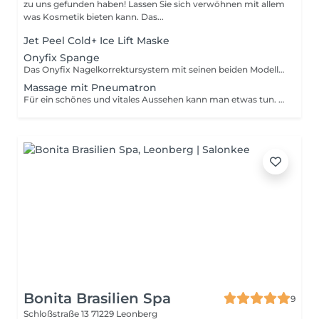
zu uns gefunden haben! Lassen Sie sich verwöhnen mit allem
was Kosmetik bieten kann. Das...
Jet Peel Cold+ Ice Lift Maske
Onyfix Spange
Das Onyfix Nagelkorrektursystem mit seinen beiden Modellierspangen Onyfix Soft und Hard ist ein vielseitiges und innovatives Produkt zur völlig schmerzfreien Behandlung fast aller Formen von eingerollten und eingewachsenen Fußnägeln. Ihr Fußprofi fixiert dazu das individuell angepasste System auf dem betroffenen Nagel, der dann mit seinem eigenen Wachstum in seine natürliche Form geführt wird. Dabei sind sowohl das Anbringen selbst als auch das Tragen schmerzfrei!
Massage mit Pneumatron
Für ein schönes und vitales Aussehen kann man etwas tun. Neben schmerzhaften, invasiven und kostenintensiven Methoden gibt es eine sanfte Möglichkeit, die Haut straffer und schöner aussehen zu lassen. Die pneumatische Pulsationsmassage vereint die klassischen Methoden des Schröpfens, der Lymphdrainage und der Massage bzw. der Reflexzonenmassage in einem. Mit sanftem Unterdruck und atmosphärischem Druck wird das Gewebe angesaugt und sofort wieder entspannt ca. 200mal pro Minute. Diese optimale Frequenz der Pneumatischen Pulsationsmassage regt die Bewegung sämtlicher Gewebeflüssigkeiten an und bringt das Gewebe in Schwingung. Die Unterdruckwellen beeinflussen auch das tiefere Gewebe. Durch die Pulsation verstärkt sich die Fließgeschwindigkeit des Blutes und der Lymphe. Die im Gewebe angesammelten Stoffwechselschlacken und Umweltschadstoffe werden gelöst und mit Hilfe des Lymphflusses und der Durchblutung den Entgiftungs und Ausscheidungsorganen zugeführt. Es kommt zu einer spürbaren Entlastung des gesamten Organismus. Körpereigene Vitalstoffe wie Hormone, Vitamine und Mineralien haben freie Bahn" zu den Zellverbänden und stehen verstärkt für einen optimalen Stoffwechsel und eine damit verbundene Gesundung zur Verfügung. Anwendung: Gesicht und Körper Schwangerschaftsstreifen Cellulite Narbenbehandlung Gewebestraffung Faltenreduzierung Tränensäcke Doppelkinn Busenstraffung Akne Kopfhautmassage Entspannungsmassage.
Bonita Brasilien Spa
9
Schloßstraße 13
71229 Leonberg