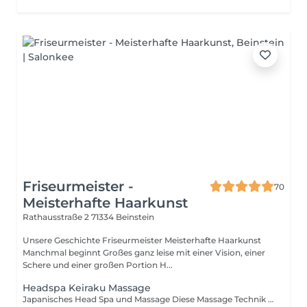
Friseurmeister -
70
Meisterhafte Haarkunst
Rathausstraße 2
71334 Beinstein
Unsere Geschichte Friseurmeister Meisterhafte Haarkunst
Manchmal beginnt Großes ganz leise mit einer Vision, einer
Schere und einer großen Portion H...
Headspa Keiraku Massage
Japanisches Head Spa und Massage Diese Massage Technik wird bereits seit 2500 Jahren angewendet und hilft dabei nicht den Geist und Körper zu entspannen. Keiraku Head Spa Massage Erleben Sie tiefe Entspannung und neue Energie mit unserer Keiraku Head Spa Massage einer ganzheitlichen Behandlung, die Körper und Geist in Einklang bringt. Die Keiraku-Massage basiert auf den Energiebahnen (Meridianen) des Körpers und kombiniert sanfte, rhythmische Massagegriffe mit gezielten Druckpunkten an Kopf, Nacken und Schultern. Sie fördert die Durchblutung der Kopfhaut, löst Spannungen und unterstützt das natürliche Gleichgewicht von Haar und Kopfhaut. Diese besondere Head-Spa-Behandlung: wirkt entspannend und stresslösend kann Kopfschmerzen und Verspannungen lindern unterstützt eine gesunde Kopfhaut sorgt für ein spürbares Gefühl von Leichtigkeit und Wohlbefinden Unsere Keiraku Head Spa Massage ist ideal für alle, die sich eine bewusste Auszeit gönnen und neue Kraft tanken möchten allein oder als entspannende Paar-Session. Tauchen Sie ein in einen Moment der Ruhe. Entspannung beginnt im Kopf. Wichtige Hinweise zur Head-Spa-Behandlung Die gesamte Behandlungsdauer beträgt ca. 1,5 Stunden und setzt sich wie folgt zusammen: ca. 10 Minuten Umziehen ca. 10 Minuten Kopfhautanalyse ca. 45 Minuten Behandlung ca. 10 Minuten Umziehen ca. 15 Minuten Föhnen & Stylen der Haare Für die Behandlung stellen wir ein spezielles Oberteil zur Verfügung, das bis oberhalb der Brust reicht. Die Behandlung kann von Damen wie auch von Herren durchgeführt werden. Der gewünschte Mitarbeiter / die gewünschte Mitarbeiterin kann bei der Buchung frei gewählt werden. Erfolgt keine Auswahl, ist eine kurzfristige Änderung vor Ort leider nicht möglich. Bitte beachten Sie, dass die Behandlungskosten bei eigenverschuldeter Nichtdurchführung (z. B. verspätetes Erscheinen, fehlende Mitarbeiterauswahl) vollständig in Rechnung gestellt werden.