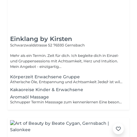
Einklang by Kirsten
Schwarzwaldstrasse 52
76593 Gernsbach
Mehr als ein Termin. Zeit für dich. Ich begleite dich in Einzel-
und Gruppensessions mit Achtsamkeit, Herz und Intuition.
Mein Angebot - einzigartig...
Körperzeit Erwachsene Gruppe
Ätherische Öle, Entspannung und Achtsamkeit Jede/r ist willkommen Keine Vorkenntnisse nötig
Kakaoreise Kinder & Erwachsene
Aromaöl Massage
Schnupper Termin Masssage zum kennenlernen Eine besondere Auszeit für dich und dein Körper mit ätherischen Ölen, die Körper, Geist und Seele berühren Mehr Informationen und Details findest du auf meiner Homepage Einklang-by-Kirsten.de