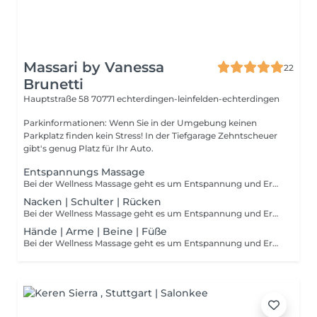
Massari by Vanessa
22
Brunetti
Hauptstraße 58
70771 echterdingen-leinfelden-echterdingen
Parkinformationen: Wenn Sie in der Umgebung keinen
Parkplatz finden kein Stress! In der Tiefgarage Zehntscheuer
gibt's genug Platz für Ihr Auto.
Entspannungs Massage
Bei der Wellness Massage geht es um Entspannung und Erholung. Das angenehm warme Öl mit hochwertigem ätherischem Öl (nach Wunsch) belebt die Sinne und das Wohlbefinden. Gleichzeitig wird die Durchblutung gefördert, die Muskulatur regenieriert und löst Verspannungen. Hierzu bieten wir verschiedene Methoden an. Bei Fragen zu Material und Techniken, wenden Sie sich gerne an
Nacken | Schulter | Rücken
Bei der Wellness Massage geht es um Entspannung und Erholung. Das angenehm warme Öl mit hochwertigem ätherischem Öl (nach Wunsch) belebt die Sinne und das Wohlbefinden. Gleichzeitig wird die Durchblutung gefördert, die Muskulatur regenieriert und löst Verspannungen.
Hände | Arme | Beine | Füße
Bei der Wellness Massage geht es um Entspannung und Erholung. Das angenehm warme Öl mit hochwertigem ätherischem Öl (nach Wunsch) belebt die Sinne und das Wohlbefinden. Gleichzeitig wird die Durchblutung gefördert, die Muskulatur regenieriert und löst Verspannungen.