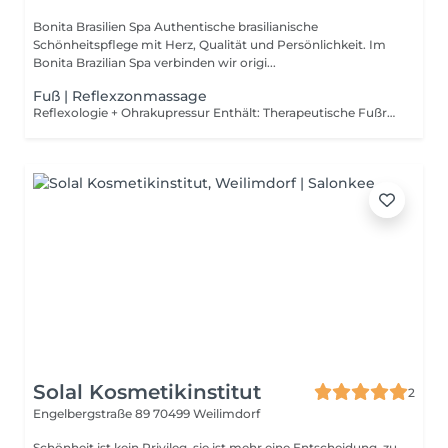
Bonita Brasilien Spa Authentische brasilianische
Schönheitspflege mit Herz, Qualität und Persönlichkeit. Im
Bonita Brazilian Spa verbinden wir origi...
Fuß | Reflexzonmassage
Reflexologie + Ohrakupressur Enthält: Therapeutische Fußreflexzonenmassage (40 Min) Ohrakupressur mit Samen oder Kristallen (20 Min) Kurze Analyse + allgemeine Empfehlungen Ideal zur Linderung von Verspannungen, Stressabbau und zur energetischen Harmonisierung des Körpers Premium Paket Energie & Selbstkenntnis Enthält: Therapeutische Fußreflexzonenmassage Ohrakupressur (Samen oder Kristalle) Fuß- & Körperanalyse Persönlicher Interpretationsbericht Entspannender Bonita-Tee Empfohlen für alle, die Körperbotschaften verstehen, Blockaden lösen und innere Balance finden möchten. Bei der Reflexzonenmassage wird gezielter Druck auf bestimmte Bereiche am Körper ausgeübt, die bestimmten Regionen entsprechen. Die Reflexzonenmassage ist eine sofort entspannende und beruhigende Therapie, die jedem hilft, der unter Stress und Angst leidet.
Solal Kosmetikinstitut
2
Engelbergstraße 89
70499 Weilimdorf
Schönheit ist kein Privileg, sie ist mehr eine Entscheidung, zu