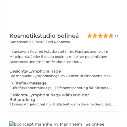
Kosmetikstudio Solineá
99
Gartenstraße 6
74906 Bad Rappenau
In unserem Kosmetikstudio steht Ihre Hautgesundheit im
Mittelpunkt. Jeder Besuch beginnt mit einer persönlichen
Anamnese und einer professionellen Hau...
Gesichts-Lymphdrainage
Die manuelle Lymphdrainage im Gesicht ist eine sanfte Massagetechnik, die den Lymphfluss anregt, Schwellungen (besonders um Augen und Kinn) reduziert und für ein strafferes, frischeres Hautbild sorgt. Durch sanftes Ausstreichen von der Gesichtsmitte nach außen und unten werden angestaute Flüssigkeiten abtransportiert. Vorteile: - Schwellungsreduktion: Wirkt effektiv gegen Tränensäcke und geschwollene Konturen. - Anti-Aging & Glow: Strafft die Haut, fördert die Durchblutung und sorgt für einen gesunden Teint. - Entgiftung: Hilft der Haut, Schlackenstoffe abzubauen. - Entspannung: Wirkt entspannend und kann bei Kopfschmerzen helfen. !! Wichtige Hinweise !! Nicht anwenden bei akuten Infektionen, Schilddrüsenproblemen, Asthma, Bluthochdruck oder Krebserkrankungen ohne ärztlichen Rat.
Fußreflexmassage
Fußreflexzonenmassage - Tiefenentspannung für Körper und Geist. Diese besondere Massage bringt Körper und Seele in Einklang. Es werden gezielt die Reflexzonen stimuliert, um das Lymphsystem zu aktivieren, die Durchblutung zu fördern und die Selbstheilungskräfte des Körpers anzuregen. Die sanfte Massage sorgt für tiefe Entspannung, ein angenehmes Körpergefühl und neue Energie. Viele Kundinnen und Kunden spüren sofort eine wohltuende Leichtigkeit und innere Balance. Die Fußreflexzonenmassage ist ein exklusives Wohlfühl-Erlebnis und die perfekte Ergänzung zur professionellen Fußpflege.
Gesichts-Lymphdrainage während der
Behandlung
!! Dieses Angebot hat nur Gültigkeit wenn Sie eine Gesichtsbehandlung dazu gebucht haben !! Die manuelle Lymphdrainage im Gesicht ist eine sanfte Massagetechnik, die den Lymphfluss anregt, Schwellungen (besonders um Augen und Kinn) reduziert und für ein strafferes, frischeres Hautbild sorgt. Durch sanftes Ausstreichen von der Gesichtsmitte nach außen und unten werden angestaute Flüssigkeiten abtransportiert. Vorteile: - Schwellungsreduktion: Wirkt effektiv gegen Tränensäcke und geschwollene Konturen. - Anti-Aging & Glow: Strafft die Haut, fördert die Durchblutung und sorgt für einen gesunden Teint. - Entgiftung: Hilft der Haut, Schlackenstoffe abzubauen. - Entspannung: Wirkt entspannend und kann bei Kopfschmerzen helfen. !! Wichtige Hinweise !! Nicht anwenden bei akuten Infektionen, Schilddrüsenproblemen, Asthma, Bluthochdruck oder Krebserkrankungen ohne ärztlichen Rat.