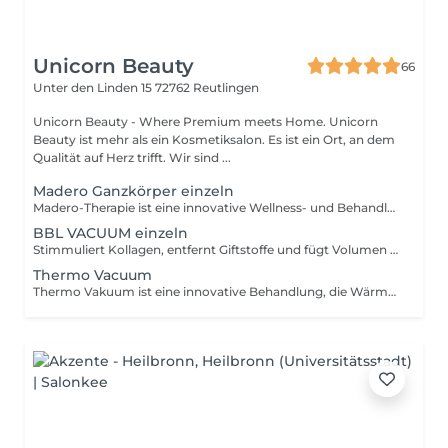
Unicorn Beauty
66
Unter den Linden 15
72762 Reutlingen
Unicorn Beauty - Where Premium meets Home. Unicorn
Beauty ist mehr als ein Kosmetiksalon. Es ist ein Ort, an dem
Qualität auf Herz trifft. Wir sind ...
Madero Ganzkörper einzeln
Madero-Therapie ist eine innovative Wellness- und Behandlungsmethode, bei der speziell geformte Holzinstrumente sanft über den Körper geführt werden. Sie stimuliert die Durchblutung, regt den Lymphfluss an und fördert die Straffung sowie Entspannung von Haut und Gewebe.Für ein spürbar glatteres, vitales und harmonisches Erscheinungsbild. Reine Behandlungsdauer 40-45 min
BBL VACUUM einzeln
Stimmuliert Kollagen, entfernt Giftstoffe und fügt Volumen zu Hüfte und Po hinzu, indem Fett übertragen wird. Hebt, strafft und vergrößert die Gesäßmuskulatur.
Thermo Vacuum
Thermo Vakuum ist eine innovative Behandlung, die Wärme und sanften Unterdruck kombiniert, um Durchblutung und Lymphfluss gezielt zu fördern. Sie unterstützt die Straffung von Haut und Gewebe, regt den Stoffwechsel an und hilft bei der Reduzierung von Cellulite. Für ein sichtbar glatteres, vitales und harmonisches Erscheinungsbild.