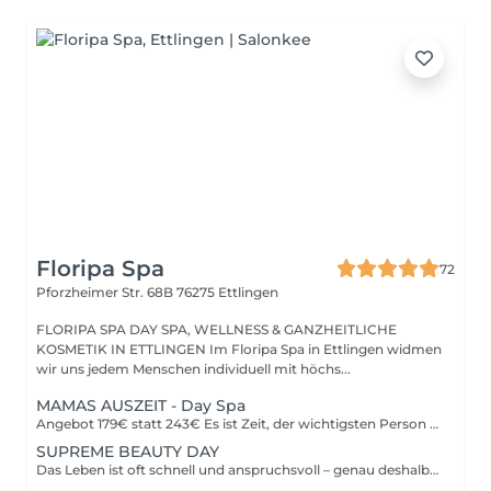
Floripa Spa
72
Pforzheimer Str. 68B
76275 Ettlingen
FLORIPA SPA DAY SPA, WELLNESS & GANZHEITLICHE
KOSMETIK IN ETTLINGEN Im Floripa Spa in Ettlingen widmen
wir uns jedem Menschen individuell mit höchs...
MAMAS AUSZEIT - Day Spa
Angebot 179€ statt 243€ Es ist Zeit, der wichtigsten Person eine besondere Freude zu machen Mama Ob für Mütter oder werdende Mamas: Diese liebevoll gestaltete Day Spa Auszeit schenkt tiefe Entspannung, neue Energie und bewusste Selbstfürsorge. Der Day Spa Mamas Auszeit vereint wohltuende Körperbehandlungen, sanfte Entlastung und gepflegte Schönheit perfekt zum Abschalten, Loslassen und Auftanken. Inklusive Behandlungen im Überblick: 1. Fußpflege Basic inkl. Calluspeeling 50Min. oder Classic (inkl. Lackierung) 90Min. Pflegende Fußbehandlung mit sanfter Hornhautentfernung zur Förderung des Wohlbefindens. Ideal zur Entlastung müder Füße besonders wohltuend während oder nach der Schwangerschaft. 2. Brazilian Lymphdrainage / Schwangerschafts- & postnatale Massage 50Min. Sanfte, rhythmische Massage zur Aktivierung des Lymphsystems. Wirkt entstauend, beruhigend und unterstützt die natürliche Regeneration des Körpers ideal bei schweren Beinen, Wassereinlagerungen und Stress. 3. Flash Gesichtsbehandlung 30Min. Entspannende und pflegende Gesichtsbehandlung mit hochwertiger Naturkosmetik für frische Ausstrahlung und neue Energie. Reinigung, Pflege und bewusste Entspannung ein Moment ganz für dich. Deine Vorteile: - Tiefenentspannung für Körper & Geist. - Ideal für Mamas & werdende Mamas. - Mamas dürfen ihr Baby bei Bedarf gerne mitbringen. - Bitte gib uns bei der Buchung Bescheid, falls du Unterstützung benötigst wir kümmern uns liebevoll darum. - Ganzheitliches Spa-Erlebnis in Bioqualität und Hochleistung. - Hochwertige, natürliche Pflegeprodukte. - Ruhige, liebevolle Atmosphäre. Aktion gültig auf unbestimmte Zeit. Nach Beendigung der Aktion kann der Gutschein im Wert von 179,00 € für alle unsere Dienstleistungen und Produkte innerhalb eines Zeitraums von 3 Jahren eingelöst werden.
SUPREME BEAUTY DAY
Das Leben ist oft schnell und anspruchsvoll – genau deshalb haben wir unseren absoluten Liebling kreiert: Der Supreme Beauty Day ist unser exklusives Rundum-Verwöhnpaket für dich. Freue dich auf eine perfekt abgestimmte Kombination aus Maniküre, Pediküre, Massage und Gesichtsbehandlung – alles an einem einzigen Tag. Angebot: 289€ statt 334€ Behandlungen im Überblick: 1. Entspannende Ganzkörpermassage 50Min. Wähle zwischen einer Vital Touch Massage oder einer Brazilian-Lymphdrainage. Löst Verspannungen, fördert die Durchblutung und unterstützt die bewusste Verbindung mit deinem Körper. Für tiefe Entspannung und energetische Balance. 2. Flash Ritual Facial - Gesichtsbehandlung 30Min. Luxuriöse Naturkosmetik von Phyt's - inklusive japanische Gesichtsmassage Kobido – natürliches Gesichtslifting. 3. Fußpflege 60Min. Inklusive sanfter Hornhautentfernung und ohne oder mit wahlweise Lackierung. Pflegt und verwöhnt müde Füße für ein rundum gepflegtes Wohlgefühl. 4. Maniküre 60Min. Handpflege mit Handmassage und ohne oder mit wahlweise Lackierung, für weiche, gepflegte Hände. Perfekt für kleine Verwöhnmomente und schöne Nägel. Erlebe tiefgehende Entspannung, gepflegte Schönheit und pure Erholung in einer Atmosphäre voller Komfort und stilvoller Eleganz – ganz so, wie du es vom Floripa Spa kennst. Gönn dir ein einzigartiges Spa-Erlebnis, bei dem Körper, Haut und Energie in vollkommene Harmonie kommen. Unser neuer Supreme Beauty Day wurde für alle geschaffen, die entschleunigen möchten, bewusst umsorgt werden wollen und sich innerlich wie äußerlich erneuert fühlen möchten.