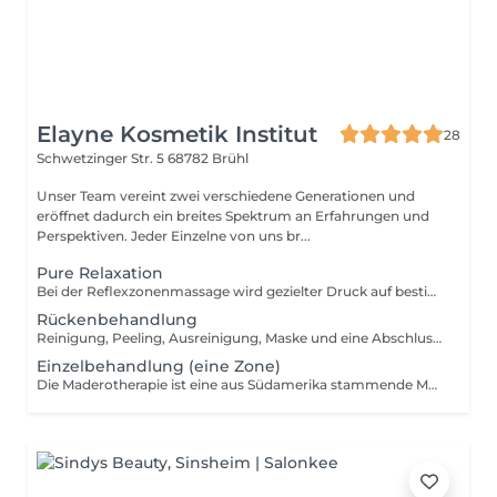
Elayne Kosmetik Institut
28
Schwetzinger Str. 5
68782 Brühl
Unser Team vereint zwei verschiedene Generationen und
eröffnet dadurch ein breites Spektrum an Erfahrungen und
Perspektiven. Jeder Einzelne von uns br...
Pure Relaxation
Bei der Reflexzonenmassage wird gezielter Druck auf bestimmte Bereiche der Füße/Hände ausgeübt, die bestimmten Körperregionen entsprechen. Die Reflexzonenmassage ist eine sofort entspannende und beruhigende Behandlung die jedem hilft, der unter Stress leidet. Kopfmassage/ Rückenmassage: Du leidest häufig unter Kopfschmerzen oder Rückenschmerzen z.B. aufgrund von Verspannungen? Dann ist eine entspannende Kopfmassage/Rückenmassage vielleicht genau das Richtige für dich. Verspannungen aus dem Schulter- und Nackenbereich ziehen oft bis in den Kopf und sorgen dort für Schmerzen. Der Kopf beziehungsweise die Haut wird mit pflegenden, regenerierenden und beruhigenden Aromaölen behandelt, während gezielte Druckpunkte helfen, Verspannungen zu lösen.
Rückenbehandlung
Reinigung, Peeling, Ausreinigung, Maske und eine Abschlusspflege
Einzelbehandlung (eine Zone)
Die Maderotherapie ist eine aus Südamerika stammende Massagetechnik, bei der speziell geformte Holzinstrumente eingesetzt werden. Diese regen den Lymphfluss an, lösen Verspannungen, aktivieren den Stoffwechsel und unterstützen den natürlichen Abtransport von Flüssigkeiten aus dem Gewebe. Gleichzeitig trägt die tiefe Gewebestimulation zur sichtbaren Reduktion von Cellulite und zur Straffung der Haut bei. Ob zur Körperformung, zur Entspannung oder zur Verbesserung des Hautbildes die Maderotherapie bietet eine natürliche, ganzheitliche Behandlung, die Körper und Wohlbefinden nachhaltig unterstützt. Wir bieten individuell zu Ihre Bedürfnisse Paketpreise an. Es sind ab Preise und wird nach der verschiedene Zone unterschiedlich berechnet.