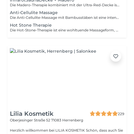
InfrarotSaunaDecke + Madero
Die Madero-Therapie kombiniert mit der Ultra-Red-Decke ist eine hochwirksame Körperbehandlung zur Modellierung der Silhouette und Förderung der Durchblutung. Die Holztherapie stimuliert das Lymphsystem, baut Fettdepots ab, strafft das Gewebe und verbessert sichtbar die Hautstruktur. Die ergänzende Ultra-Red-Wärmedecke aktiviert den Stoffwechsel, unterstützt die Entgiftung und intensiviert die Wirkung der Massage. Die Kombination dieser Methoden führt zu reduziertem Umfang, sichtbarer Cellulite-Reduktion, verbesserter Hautelastizität und einem gesteigerten allgemeinen Wohlbefinden ideal zur Körperformung und Unterstützung bei Anti-Cellulite-Programmen.
Anti-Cellulite Massage
Die Anti-Cellulite-Massage mit Bambusstäben ist eine intensive, tiefenwirksame Behandlung zur Bekämpfung von Cellulite und zur Verbesserung der Hautstruktur. Durch gezielte, rhythmische Bewegungen mit den Bambusstäben wird die Durchblutung angeregt, der Lymphfluss aktiviert und der Abbau von Fettdepots unterstützt. Die Massage wirkt zudem entgiftend, fördert die Straffung des Bindegewebes und verbessert sichtbar das Erscheinungsbild von Orangenhaut. Bereits nach mehreren Sitzungen ist die Haut glatter, fester und elastischer, die Silhouette wirkt definierter ideal für eine natürliche Körperformung ohne invasive Methoden.
Hot Stone Therapie
Die Hot-Stone-Therapie ist eine wohltuende Massageform, bei der glatte, erhitzte Lavasteine auf den Körper aufgelegt und in fließenden Bewegungen eingesetzt werden. Die Wärme der Steine dringt tief in das Gewebe ein, lockert Verspannungen, fördert die Durchblutung und sorgt für eine intensive Muskelentspannung. Gleichzeitig wirkt die Behandlung beruhigend auf das Nervensystem, reduziert Stress und verbessert das allgemeine Wohlbefinden. Das Ergebnis ist ein Gefühl von innerer Balance, tiefgreifender Entspannung und eine verbesserte körperliche sowie emotionale Regeneration ideal für Körper und Geist.
Lilia Kosmetik
229
Oberjesinger Straße 52
71083 Herrenberg
Herzlich willkommen bei LILIA KOSMETIK Schön, dass auch Sie