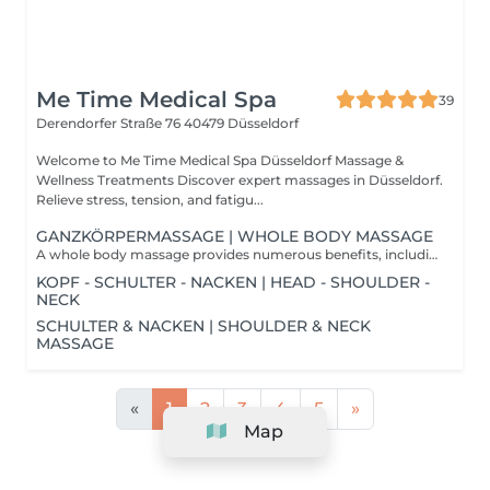
Me Time Medical Spa
39
Derendorfer Straße 76
40479 Düsseldorf
Welcome to Me Time Medical Spa Düsseldorf Massage &
Wellness Treatments Discover expert massages in Düsseldorf.
Relieve stress, tension, and fatigu...
GANZKÖRPERMASSAGE | WHOLE BODY MASSAGE
A whole body massage provides numerous benefits, including reduced stress and anxiety, relief from muscle tension and pain, and improved circulation. It can enhance flexibility, boost immune function, and promote overall relaxation.
KOPF - SCHULTER - NACKEN | HEAD - SHOULDER -
NECK
SCHULTER & NACKEN | SHOULDER & NECK
MASSAGE
«
1
2
3
4
5
»
Map