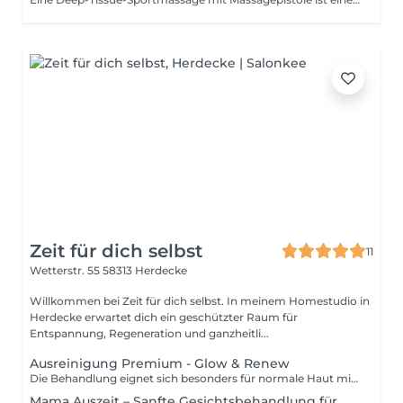
Zeit für dich selbst
11
Wetterstr. 55
58313 Herdecke
Willkommen bei Zeit für dich selbst. In meinem Homestudio in
Herdecke erwartet dich ein geschützter Raum für
Entspannung, Regeneration und ganzheitli...
Ausreinigung Premium - Glow & Renew
Die Behandlung eignet sich besonders für normale Haut mit vereinzelten Mitessern oder leichten Unreinheiten. Hier erwartet dich eine manuelle Ausreinigung mit einem intensiven Glow-Effekt. Nach einer sanften Reinigung und einem Enzympeeling erfolgt eine manuelle Ausreinigung, um Mitesser und Unreinheiten gezielt zu entfernen. Anschließend wird ein sanftes Microneedling durchgeführt, das die Hauterneuerung anregt, die Poren verfeinert und die Aufnahmefähigkeit für Wirkstoffe verbessert. Danach beruhigt eine Maske die Haut und bereitet sie optimal auf die abschließende Pflege vor. So entsteht ein verfeinertes, ebenmäßiges und strahlendes Hautbild mit natürlichem Glow. Bei stärkerer Unterlagerung, Akne, Anti-Aging-Bedarf, Pigmentstörungen oder Narben empfiehlt es sich, eine Behandlung aus den Kategorien Hautspezifisch" oder "Tiefenwirksam auszuwählen.
Mama Auszeit – Sanfte Gesichtsbehandlung für