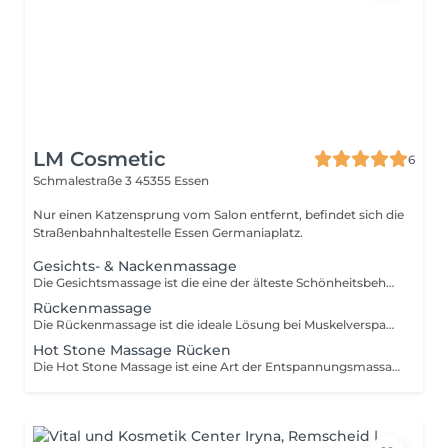
LM Cosmetic
6
Schmalestraße 3
45355 Essen
Nur einen Katzensprung vom Salon entfernt, befindet sich die
Straßenbahnhaltestelle Essen Germaniaplatz.
Gesichts- & Nackenmassage
Die Gesichtsmassage ist die eine der älteste Schönheitsbehandlung der Welt. Durch verschiedene Massagetechniken wird die Durchblutung der Haut angeregt und die Gesichtshaut zusätzlich straffer.
Rückenmassage
Die Rückenmassage ist die ideale Lösung bei Muskelverspannungen, die durch Knoten oder Haltungsschäden im Oberkörper verursacht werden.
Hot Stone Massage Rücken
Die Hot Stone Massage ist eine Art der Entspannungsmassage, bei der erwärmte Steine auf den Körper aufgelegt werden, die für ein tiefes Gefühl von Wohlempfinden sorgen. Durch die angenehme Wärme der Steine werden die Muskeln entspannt und die Durchblutung gefördert. Auch gegen Stress und Angst soll die Hot Stone Massage helfen.