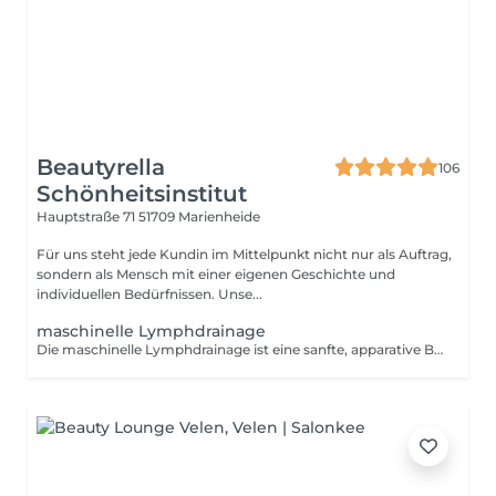
Beautyrella
106
Schönheitsinstitut
Hauptstraße 71
51709 Marienheide
Für uns steht jede Kundin im Mittelpunkt nicht nur als Auftrag,
sondern als Mensch mit einer eigenen Geschichte und
individuellen Bedürfnissen. Unse...
maschinelle Lymphdrainage
Die maschinelle Lymphdrainage ist eine sanfte, apparative Behandlung zur Aktivierung des Lymphflusses. Durch rhythmische Druckwellen wird der Abtransport von überschüssiger Flüssigkeit unterstützt und das Gewebe entlastet. Ideal bei: -Schwellungen -schweren, müden Beinen -Wassereinlagerungen -unterstützend bei Cellulite-Behandlungen Ihr Vorteil: Sofort spürbar leichtere Beine, ein angenehmes Entstauungsgefühl und eine sichtbar glattere Hautstruktur. Die Behandlung wirkt entspannend und kann als Einzelanwendung oder kurweise gebucht werden.