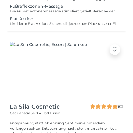
Fußreflexzonen-Massage
Die Fußreflexzonenmassage stimuliert gezielt Bereiche der Füße, die mit verschiedenen Teilen des Körpers verbunden sind. Dadurch können Stress reduziert, die Durchblutung verbessert, Schmerzen gelindert, die Selbstheilungskräfte angeregt und der Körper entgiftet werden. Insgesamt bietet sie eine ganzheitliche Behandlung zur Förderung von Gesundheit und Wohlbefinden.
Flat-Aktion
Limitierte Flat Aktion! Sichere dir jetzt einen Platz unserer Flat-Aktion und genieße 4x die Woche folgende Behandlungen: -Mechanische Lymphdrainage -EMP/Radiofrequenz -Dry floating -Relounge Rückentherapie
La Sila Cosmetic
153
Cäcilienstraße 8
45130 Essen
Entspannung statt Ablenkung Geht man einmal dem
Verlangen echter Entspannung nach, stellt man schnell fest,