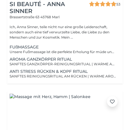
SI BEAUTÉ - ANNA
53
SINNER
Brassertstraße 63
45768 Marl
Ich, Anna Sinner, teile nicht nur eine große Leidenschaft,
sondern auch eine tief verwurzelte Liebe, die Liebe zu den
Menschen und zur Kosmetik. Mein ...
FUßMASSAGE
Unsere Fußmassage ist die perfekte Erholung für müde und beanspruchte Füße! Sie löst Verspannungen, fördert die Durchblutung und sorgt für ein sofortiges Wohlgefühl. Da unsere Füße täglich viel leisten, ist es besonders wichtig, ihnen regelmäßig Entspannung zu gönnen. Eine Fußmassage wirkt sich nicht nur positiv auf deine Füße, sondern auch auf dein gesamtes Wohlbefinden aus. Diese Behandlung ist unisex.
AROMA GANZKÖRPER RITUAL
SANFTES GANZKÖRPER-REINIGUNGSRITUAL | WARME AROMAKOMPRESSEN | INDIVIDUELL WÄHLBARES AROMAÖL | FLIESSENDE GANZKÖRPERMASSAGE | ENTSPANNENDE ARM, HAND- BEIN & FUßMASSAGE | INTENSIVE RÜCKEN-, SCHULTER- & NACKENMASSAGE | BERUHIGENDE KOPFMASSAGE | SANFTE DRUCKPUNKTTECHNIKEN Eine luxuriöse Ganzkörperauszeit für alle, die vollkommen abschalten möchten. Das Ritual beginnt mit einer sanften reinigenden Vorbereitung des gesamten Körpers, bevor warme Aromakompressen, individuell ausgewählte Aromaöle und fließende Massagebewegungen für tiefe Entspannung sorgen. Der gesamte Körper darf loslassen, Verspannungen werden gelöst und Körper sowie Geist finden zurück in Balance und Ruhe. Je nach persönlichem Bedürfnis kann das Ritual auf Entspannung, innere Harmonie, neue Energie oder Loslassen abgestimmt werden.
ANTI STRESS RÜCKEN & KOPF RITUAL
SANFTES REINIGUNGSRITUAL AM RÜCKEN | WARME AROMAKOMPRESSEN | ENTSPANNENDE RÜCKEN-, SCHULTER- & NACKENMASSAGE | INDIVIDUELL WÄHLBARES AROMAÖL | SANFTE DRUCKPUNKTTECHNIKEN | BERUHIGENDE KOPFMASSAGE Eine wohltuende Auszeit für Rücken, Schultern, Nacken und Kopf. Wir beginnen mit einem sanften Reinigungsritual am Rücken, bevor warme Aromakompressen, individuell ausgewählte Aromaöle und entspannende Massagegriffe für tiefe Ruhe und neue Leichtigkeit sorgen. Je nach persönlichem Bedürfnis kann das Ritual auf Entspannung, Balance, neue Energie oder inneren Ausgleich abgestimmt werden.