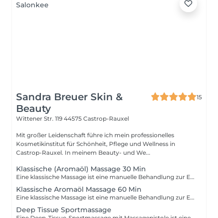
Sandra Breuer Skin &
15
Beauty
Wittener Str. 119
44575 Castrop-Rauxel
Mit großer Leidenschaft führe ich mein professionelles
Kosmetikinstitut für Schönheit, Pflege und Wellness in
Castrop-Rauxel. In meinem Beauty- und We...
Klassische (Aromaöl) Massage 30 Min
Eine klassische Massage ist eine manuelle Behandlung zur Entspannung der Muskulatur und Förderung der Durchblutung. Durch gezielte Grifftechniken werden Verspannungen gelöst, Schmerzen gelindert und das allgemeine Wohlbefinden gesteigert. Sie wirkt entspannend, regenerierend und stressreduzierend. Eine Aromaölmassage ist eine Massage bei der hochwertige, ätherische Öle mit sanften Massagegriffen in die Haut einmassiert werden. Die Öle wirken über den Geruchssinn und die Haut und fördern Entspannung, Stressabbau und das allgemeine Wohlbefinden. Je nach Ölauswahl kann die Massage beruhigend, belebend oder ausgleichend wirken. Da nicht jeder Aromaöl mag, bitte bei Buchung angeben ob dies gewünscht ist.
Klassische Aromaöl Massage 60 Min
Eine klassische Massage ist eine manuelle Behandlung zur Entspannung der Muskulatur und Förderung der Durchblutung. Durch gezielte Grifftechniken werden Verspannungen gelöst, Schmerzen gelindert und das allgemeine Wohlbefinden gesteigert. Sie wirkt entspannend, regenerierend und stressreduzierend. Eine Aromaölmassage ist eine Massage bei der hochwertige, ätherische Öle mit sanften Massagegriffen in die Haut einmassiert werden. Die Öle wirken über den Geruchssinn und die Haut und fördern Entspannung, Stressabbau und das allgemeine Wohlbefinden. Je nach Ölauswahl kann die Massage beruhigend, belebend oder ausgleichend wirken. Da nicht jeder Aromaöl mag, bitte bei Buchung angeben ob dies gewünscht ist.
Deep Tissue Sportmassage
Eine Deep-Tissue-Sportmassage mit Massagepistole ist eine intensive Behandlung zur gezielten Lockerung tiefliegender Muskelverspannungen. Durch die Kombination aus manuellen Deep-Tissue-Techniken und der perkussiven Wirkung der Massagepistole werden Muskeln, Faszien und Triggerpunkte effektiv behandelt. Die schnellen, rhythmischen Impulse der Massagepistole fördern die Durchblutung, lösen Verklebungen und unterstützen die Regeneration nach sportlicher Belastung. Die Massage eignet sich besonders zur Leistungssteigerung, Verletzungsprävention und zur schnellen Erholung der Muskulatur.