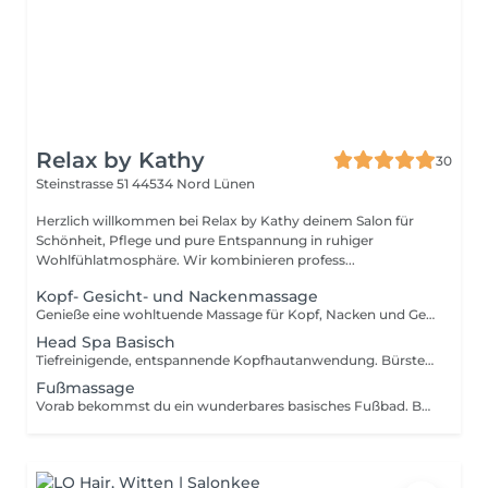
Relax by Kathy
30
Steinstrasse 51
44534 Nord Lünen
Herzlich willkommen bei Relax by Kathy deinem Salon für
Schönheit, Pflege und pure Entspannung in ruhiger
Wohlfühlatmosphäre. Wir kombinieren profess...
Kopf- Gesicht- und Nackenmassage
Genieße eine wohltuende Massage für Kopf, Nacken und Gesicht mit einer erfrischenden Anwendung der P. Jentschura Tinktur und Energiehaarbürste.
Head Spa Basisch
Tiefreinigende, entspannende Kopfhautanwendung. Bürstenmassage, Reinigung, Massage, Dampfanwendung. Während der Einwirkzeiten entspannst du zusätzlich bei einer Massage.
Fußmassage
Vorab bekommst du ein wunderbares basisches Fußbad. Bei der Fußmassage Aktivierungspunkte massiert, Sehnen und Muskeln. Das fördert den Stoffwechselprozess und verbessert auch die Beweglichkeit der Füße.