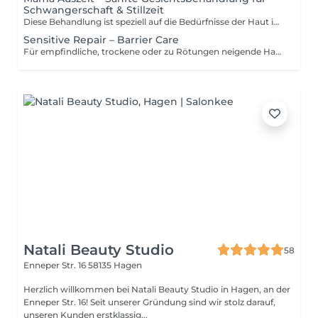
Schwangerschaft & Stillzeit
Diese Behandlung ist speziell auf die Bedürfnisse der Haut in Schwangerschaft und Stillzeit abgestimmt und eignet sich ideal für empfindliche, trockene, unreine oder zu Rötungen neigende Haut. In dieser besonderen Lebensphase reagiert die Haut oft sensibler und benötigt eine besonders schonende, ausgleichende Pflege. Nach einer sanften Vorreinigung folgt ein mildes Enzympeeling, das die Haut klärt, ohne sie zu reizen. Anschließend erfolgt eine behutsame manuelle Ausreinigung, unterstützt durch den Skin Scrubber. Eine beruhigende Maske pflegt die Haut intensiv, während kühlende Ice Globes Rötungen und Schwellungen lindern. Zum Abschluss wird die Haut mit einem hochwertigen Serum und einer abgestimmten Pflege versorgt, die die Hautbarriere stärkt, beruhigt und intensiv Feuchtigkeit spendet. Verwendet werden ausschließlich sanfte Formulierungen ohne - in Schwangerschaft und Stillzeit - nicht empfohlene Wirkstoffe. Das Ziel ist eine ausgeglichene, geschützte Haut und ein entspanntes, gepflegtes Hautgefühl – eine wohltuende Auszeit speziell für werdende und stillende Mamas.
Sensitive Repair – Barrier Care
Für empfindliche, trockene oder zu Rötungen neigende Haut entwickelt, auch bei perioraler Dermatitis oder stark gestörter Hautbarriere. Nach einer sanften Vorreinigung und einem milden Enzympeeling erfolgt eine besonders schonende manuelle Ausreinigung, unterstützt durch den Skin Scrubber. Anschließend beruhigt eine pflegende Maske die Haut, während kühlende Ice Globes Rötungen und Schwellungen lindern. Zum Abschluss wird die Haut mit einem hochwirksamen Serum und einer abgestimmten Pflege versorgt barrierestärkend, beruhigend und feuchtigkeitsspendend - für eine geschützte, ausgeglichene Haut, weniger Rötungen und ein entspanntes Hautgefühl.
Natali Beauty Studio
58
Enneper Str. 16
58135 Hagen
Herzlich willkommen bei Natali Beauty Studio in Hagen, an der
Enneper Str. 16! Seit unserer Gründung sind wir stolz darauf,
unseren Kunden erstklassig...