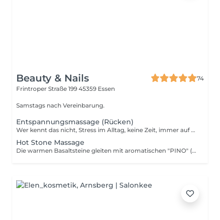
Beauty & Nails
74
Frintroper Straße 199
45359 Essen
Samstags nach Vereinbarung.
Entspannungsmassage (Rücken)
Wer kennt das nicht, Stress im Alltag, keine Zeit, immer auf dem Sprung. Dann kann Ihnen unsere Wellnesstherapeutin bestimmt helfen. Einfach mal dem Alltag entfliehen, die Zeit ringsherum vergessen und bei einer Rückenmassage wieder Energie tanken.
Hot Stone Massage
Die warmen Basaltsteine gleiten mit aromatischen "PINO" (rein pflanzlichen) Ölen über verschiedene Energiepunkte (Meridiane) Ihres Körpers, wie Rücken, Hände u.s..w Die Tiefenwärme löst Schmerzpunkte, Verspannungen, Stärkung der Gewebe und Gefäße durch Temperaturreize u.v.m.