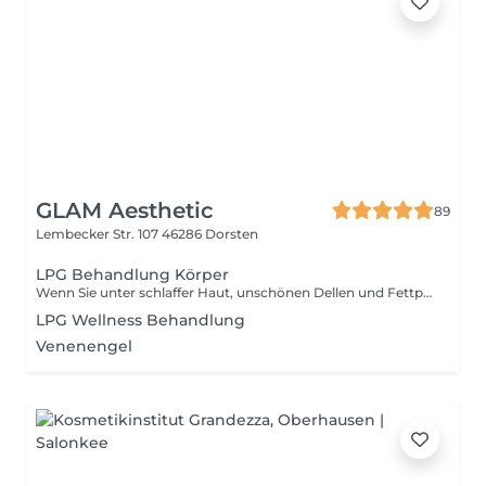
GLAM Aesthetic
89
Lembecker Str. 107
46286 Dorsten
LPG Behandlung Körper
Wenn Sie unter schlaffer Haut, unschönen Dellen und Fettpolstern oder Dehnungsstreifen leiden, dann können Sie diese bei uns mit der LPG Endermologie behandeln lassen. Die LPG Endermologie ist eine Art der Lipomassage. Die Haut wird mechanisch und schmerzfrei angeregt. "Eingeschlafene" Zellen im Inneren der Haut werden stimuliert und wieder erweckt. Es werden verschiedene Arten der Hautalterung bekämpft. In unserem Kosmetikinstitut in Dorsten können Sie von dieser schonenden Gesichtsbehandlung und Körperbehandlungen aus Frankreich profitieren.
LPG Wellness Behandlung
Venenengel