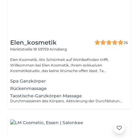
Elen_kosmetik
26
Marktstraße 18
59759 Arnsberg
Elen Kosmetik, Wo Schönheit auf Wohlbefinden trifft.
Willkommen bei Elen Kosmetik, Ihrem exklusiven
Kosmetikstudio, das keine Wünsche offen lässt. Ta...
Spa Ganzkörper
Rückenmassage
Taostische-Ganzkörper-Massage
Durchmassieren des Körpers. Aktivierung der Durchblutung, Lymphe, Anregung der Zellen anschliessend wird der Körper mit handlichen kleinen Eisenbesen behandelt um die Zellregenaration anzuregen