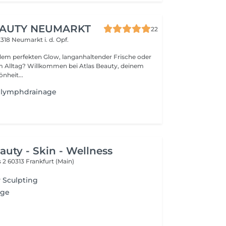
EAUTY NEUMARKT
22
318 Neumarkt i. d. Opf.
dem perfekten Glow, langanhaltender Frische oder
m Alltag? Willkommen bei Atlas Beauty, deinem
önheit...
e lymphdrainage
uty - Skin - Wellness
s 2
60313 Frankfurt (Main)
y Sculpting
age