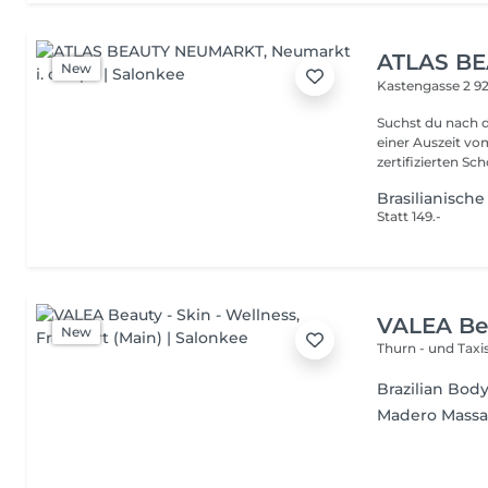
ATLAS B
New
Kastengasse 2
92
Suchst du nach 
einer Auszeit vo
zertifizierten Sch
Brasilianisch
Statt 149.-
VALEA Bea
New
Thurn - und Taxi
Brazilian Bod
Madero Mass