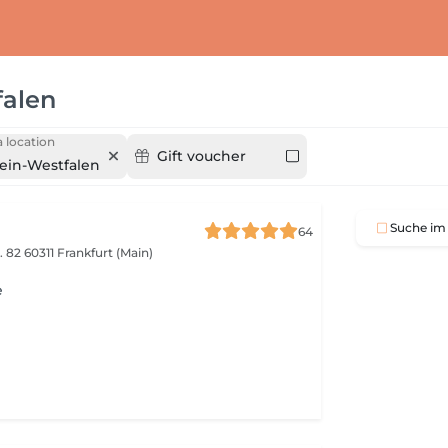
falen
 location
Gift voucher
ein-Westfalen
Suche im 
64
. 82
60311 Frankfurt (Main)
e