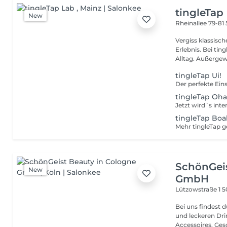
tingleTap
New
Rheinallee 79-81
Vergiss klassisc
Erlebnis. Bei tingleTap Lab erwartet dich eine bewusste Auszeit vom
Alltag. Außergew.
tingleTap Ui!
tingleTap Oha
tingleTap Boa
SchönGeis
New
GmbH
Lützowstraße 1
5
Bei uns findest d
und leckeren Dri
Accessoires, Ges