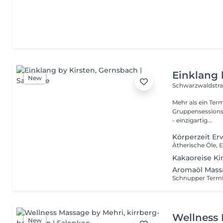
Einklang 
New
Schwarzwaldstra
Mehr als ein Termin. Zeit für dich
Gruppensessions mit 
- einzigartig...
Körperzeit E
Kakaoreise K
Aromaöl Mass
Wellness
New