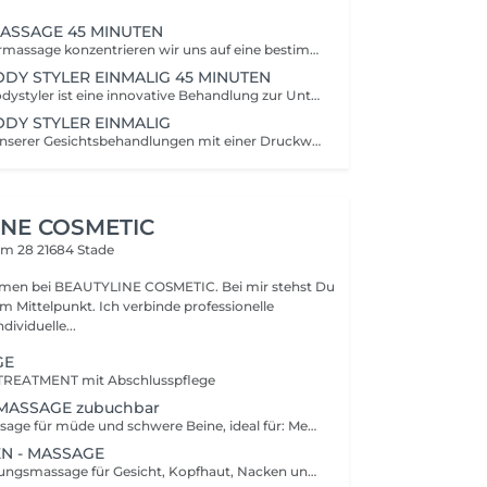
ASSAGE 45 MINUTEN
Bei der Teilkörpermassage konzentrieren wir uns auf eine bestimmte Körperpartie wie beispielsweise den Rücken oder die Beine. Wir verwenden ein hochwertiges Körperöl von comfort zone aus frischen mediterranen Noten von Zitrone, Wacholder, Salbei und Geranie. Info: Da unser Studio mitten in der Stadt liegt und unser Store eine große Verkaufsfläche sowie ein Café beinhaltet, können wir nicht zu 100% Ruhe gewährleisten. Behandlungszeit: 45 Minuten Servicezeit: 15 Minuten
ODY STYLER EINMALIG 45 MINUTEN
Der Slimyonik Bodystyler ist eine innovative Behandlung zur Unterstützung von Figurformung, Hautstraffung und körperlichem Wohlbefinden. Durch eine spezielle Druckwellenmassage (Air-Bodyforming) wird die Durchblutung sowie der Lymphfluss angeregt, wodurch der Stoffwechsel aktiviert und das Gewebe stimuliert wird. Die Anwendung kann helfen, das Hautbild zu verbessern, Cellulite und Wassereinlagerungen zu reduzieren und den Körper bei Entgiftungs- und Abnehmprozessen zu unterstützen. Die Behandlung ist angenehm, entspannend und eignet sich ideal als Ergänzung zu einer gesunden Lebensweise. Behandlungszeit: 45 Minuten Servicezeit: 15 Minuten
ODY STYLER EINMALIG
Du kannst jede unserer Gesichtsbehandlungen mit einer Druckwellenmassage ergänzen.
INE COSMETIC
mm 28
21684 Stade
bei BEAUTYLINE COSMETIC. Bei mir stehst Du
m Mittelpunkt. Ich verbinde professionelle
dividuelle...
GE
TREATMENT mit Abschlusspflege
-MASSAGE zubuchbar
Wohltuende Massage für müde und schwere Beine, ideal für: Menschen mit stehenden berufen, Sportler oder bei geschwollenen und müden Beinen
EN - MASSAGE
Sanfte Entspannungsmassage für Gesicht, Kopfhaut, Nacken und Schultern. Kann unterstützen bei: Stress Innerer Unruhe Bildschirmarbeit Erschöpfung