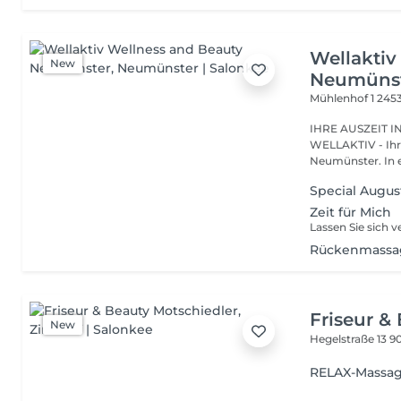
Wellaktiv
New
Neumüns
Mühlenhof 1
245
IHRE AUSZEIT IN BESTEN H
WELLAKTIV - Ihr Rückzugsort für Schönheit und Entspannung in
Neumünster. In ei
Special Augus
Zeit für Mich
Rückenmassa
Friseur &
New
Hegelstraße 13
90
RELAX-Massa