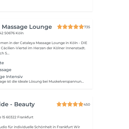
- Massage Lounge
735
142
50676 Köln
men in der Cataleya Massage Lounge in Köln - DIE
Cäcilien-Viertel im Herzen der Kölner Innenstadt.
h S...
te
ssage
e Intensiv
Die Rückenmassage ist die ideale Lösung bei Muskelverspannungen, die durch Knoten oder Haltungsschäden im Oberkörper verursacht werden. Speziell gegen Verspannungen. Sie leiden an Verspannungen in Rücken und Nacken - vielleicht durch Ihren Job am PC? - Dann probieren Sie unsere Rücken-Intensiv-Massage. Wir widmen uns ausschließlich Ihrem Rücken & Nacken und lösen Verhärtungen und Verspannungen. Diese Rückenmassage kann verspannungsbedingte Kopfschmerzen lindern. Da die Massage relativ stark ausgeführt wird, kann es danach zu einer Art Muskelkater kommen. In der Regel sind für eine nachhaltige Lockerung ca. 3-5 Massagetermine erforderlich. Liebe Kundinnen und Kunden, bitte beachten Sie bei Ihrer Terminbuchung bei uns unbedingt Folgendes: es kommt vermehrt vor, daß Sie Ihre Termine nicht einhalten bzw. zu spät erscheinen. Aufgrund des wirtschaftlichen Schadens, der uns dadurch entsteht, daß wir den betr. Termin so kurzfristig nicht mehr anderweitig an Kunden vergeben können, bitten wir Sie um Nachsicht, daß wir Sie in dem gebuchten Zeitfenster nur noch in der verbleibenden Zeit massieren können, wenn Sie zu spät kommen. In diesen Fällen sind auch Kaufpreisrückerstattungen ausgeschlossen. Daher bitten wir um Fairness Ihrerseits und gleichzeitig um Verständnis für diese Maßnahme. Ihr Cataleya Team
de - Beauty
450
e 15
60322 Frankfurt
dio für individuelle Schönheit in Frankfurt Wir