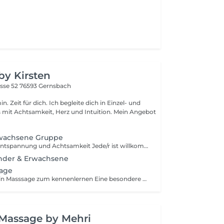
by Kirsten
sse 52
76593 Gernsbach
. Ich begleite dich in Einzel- und
Achtsamkeit, Herz und Intuition. Mein Angebot
rwachsene Gruppe
Ätherische Öle, Entspannung und Achtsamkeit Jede/r ist willkommen Keine Vorkenntnisse nötig
inder & Erwachsene
age
Schnupper Termin Masssage zum kennenlernen Eine besondere Auszeit für dich und dein Körper mit ätherischen Ölen, die Körper, Geist und Seele berühren Mehr Informationen und Details findest du auf meiner Homepage Einklang-by-Kirsten.de
 Massage by Mehri