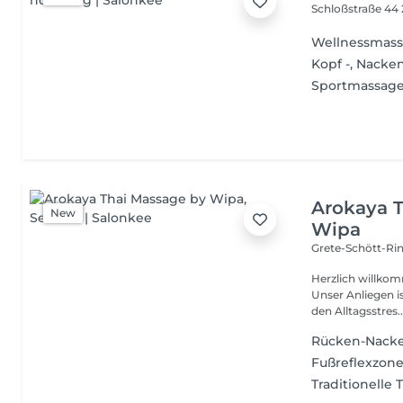
Schloßstraße 44
Wellnessmas
Kopf -, Nacke
Sportmassag
Arokaya 
New
Wipa
Grete-Schött-Ri
Herzlich willko
Unser Anliegen i
den Alltagsstres..
Rücken-Nacke
Fußreflexzon
Traditionelle