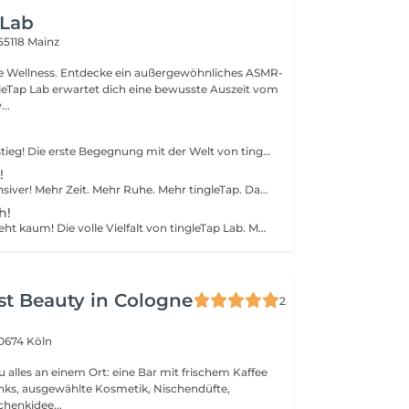
 Lab
55118 Mainz
he Wellness. Entdecke ein außergewöhnliches ASMR-
..
Der perfekte Einstieg! Die erste Begegnung mit der Welt von tingleTap Lab. Dein Einstieg in die Welt des ASMR und eine bewusste Auszeit vom Alltag. Inklusive: Nutzung von bis zu 4 facettenreichen tingleTaps.
!
Jetzt wird´s intensiver! Mehr Zeit. Mehr Ruhe. Mehr tingleTap. Das Erlebnis wird intensiver und eröffnet neue Kombinationen aus Klang, Berührung und Sinneseindrücken. Inklusive: Nutzung von bis zu 4 facettenreichen tingleTaps. Zusätzlich 2 filigrane Natur-tingleTaps - Nach deinem tingleTap-Erlebnis gehören sie ganz dir und können dich auch bei künftigen Besuchen wieder begleiten.
h!
Mehr tingleTap geht kaum! Die volle Vielfalt von tingleTap Lab. Mehr Zeit, mehr Individualität und noch mehr Raum für tiefe Entspannung. Inklusive: Nutzung von bis zu 5 facettenreichen tingleTaps. Zusätzlich 2 filigrane Natur-tingleTaps und 1 charaktervoller tingleTap. Nach deinem tingleTap-Erlebnis gehören die drei Natur-tingleTaps ganz dir und können dich auf Wunsch auch bei zukünftigen Besuchen wieder begleiten. Persönliche Aroma-Nuance - wähle aus einer Auswahl von Bio-ätherischer Öle deine persönliche Duftnote für eine zusätzliche Sinnesebene.
t Beauty in Cologne
2
0674 Köln
u alles an einem Ort: eine Bar mit frischem Kaffee
nks, ausgewählte Kosmetik, Nischendüfte,
chenkidee...