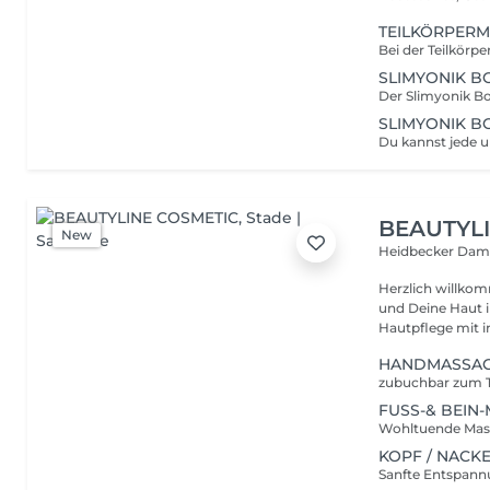
TEILKÖRPERM
SLIMYONIK B
SLIMYONIK B
BEAUTYL
New
Heidbecker Da
Herzlich willkommen 
und Deine Haut i
Hautpflege mit in
HANDMASSA
zubuchbar zum 
FUSS-& BEIN
KOPF / NACK