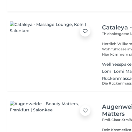
Cataleya 
Thieboldsgasse 
Herzlich Willkom
Wohlfühloase im 
Hier kümmern sic
Wellnesspake
Lomi Lomi Ma
Rückenmassag
Augenwei
Matters
Emil-Claar-Straß
Dein Kosmetikstu