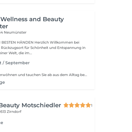
 Wellness and Beauty
ter
34 Neumünster
ÄNDEN Herzlich Willkommen bei
ner Welt, die im...
t / September
Lassen Sie sich verwöhnen und tauchen Sie ab aus dem Alltag bei einem Empfangssekt. Entspannen Sie bei einer Pediküre mit Fußmassage, Kosmetik mit Gesichtsmassage und einer entspannten Massage mit Rückenpeeling.
ge
 Beauty Motschiedler
1
513 Zirndorf
ge