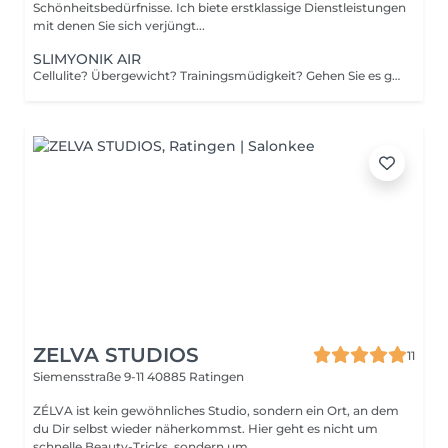
Schönheitsbedürfnisse. Ich biete erstklassige Dienstleistungen
mit denen Sie sich verjüngt...
SLIMYONIK AIR
Cellulite? Übergewicht? Trainingsmüdigkeit? Gehen Sie es ganzheitlich und entspannt an mit SLIMYONIK® AIR. Der Bodystyler mit der computergestützten Druckwellenmassage und Sauerstoff-Inhalator mobilisiert sanft Ihr Lymphsystem und regt den Stoffwechsel sowie die Durchblutung von Haut und Fettgewebe an. Wählen Sie aus unterschiedlichen Programmen das Richtige für Sie aus: - Slim Massage - Cellulite Massage - Lymph Massage - Relax Massage - Pre & Post (Kryo)Lipolyse - Post HIIT / EMS / Vibro - Pre & Post Laserlipolyse RF - Post Sport Massage
ZELVA STUDIOS
11
Siemensstraße 9-11
40885 Ratingen
ZÉLVA ist kein gewöhnliches Studio, sondern ein Ort, an dem
du Dir selbst wieder näherkommst. Hier geht es nicht um
schnelle Beauty-Tricks, sondern um...