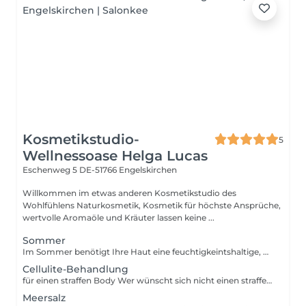
Kosmetikstudio-
5
Wellnessoase Helga Lucas
Eschenweg 5
DE-51766 Engelskirchen
Willkommen im etwas anderen Kosmetikstudio des
Wohlfühlens Naturkosmetik, Kosmetik für höchste Ansprüche,
wertvolle Aromaöle und Kräuter lassen keine ...
Sommer
Im Sommer benötigt Ihre Haut eine feuchtigkeintshaltige, beruhigende und schützende Pflege für ein frisches Aussehen. Auch störende Haare werden schonend entfernt.
Cellulite-Behandlung
für einen straffen Body Wer wünscht sich nicht einen straffen Body? Dazu verhilft eine gezielte Cellulitebehandlung mit entschlackenden und straffenden Wirkstoffen. Unterstützt wird die Behandlung mit einem speziellen Kräutertee oder Edelsteinwasser. Eine Kuranwendung ist empfehlenswert.
Meersalz