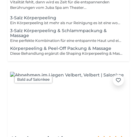
Vitalität fehlt, dann wird es Zeit für die entspannenden
Berührungen vom Juba Spa am Theater...
3-Salz Körperpeeling
Ein Körperpeeling ist mehr als nur Reinigung es ist eine wohltuende Hauterneuerung. Mit sanften, kreisenden Bewegungen tragen wir abgestorbene Hautzellen ab, regen die Durchblutung an und fördern die Zellerneuerung. Ihre Haut wird spürbar glatter, weicher und aufnahmefähiger für pflegende Wirkstoffe.
3-Salz Körperpeeling & Schlammpackung &
Massage
Eine perfekte Kombination für eine entspannte Haut und einen regenerierten Körper. Das 3 Salz Körperpeeling, der ausgleichende Meeresschlamm sowie die anschließende ca. 45 Minuten Massage sorgen für tiefe Entspannung und Erholung.
Körperpeeling & Peel-Off Packung & Massage
Diese Behandlung ergänzt die Shaping Körperpeeling & Massage Behandlung mit einer straffenden und revitalisierenden Peel-Off Körperpackung. Die Peel-Off Körperpackung wird in einem Stück ohne Duschen entfernt und sorgt so für einen "Zweite Haut" Effekt.
Bald auf Salonkee