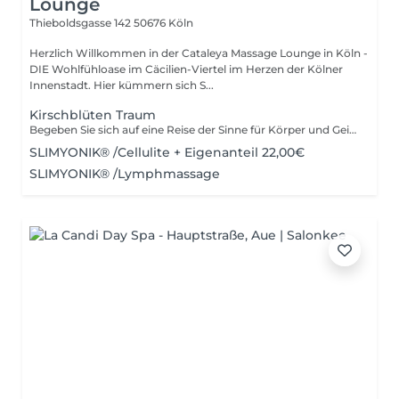
Lounge
Thieboldsgasse 142
50676 Köln
Herzlich Willkommen in der Cataleya Massage Lounge in Köln -
DIE Wohlfühloase im Cäcilien-Viertel im Herzen der Kölner
Innenstadt. Hier kümmern sich S...
Kirschblüten Traum
Begeben Sie sich auf eine Reise der Sinne für Körper und Geist - Gönnen Sie sich eine Auszeit. Reinigendes Ganzkörper- Peeling mit einem speziellen Sisal-Massage-Handschuh Entspannende Ganzkörpermassage mit dem kostbaren Kirschblütenöl Intensiv-pflegende Hand- und Fuß- Massage mit der Massagekerze
SLIMYONIK® /Cellulite + Eigenanteil 22,00€
SLIMYONIK® /Lymphmassage