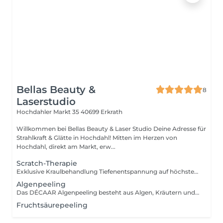
Bellas Beauty &
8
Laserstudio
Hochdahler Markt 35
40699 Erkrath
Willkommen bei Bellas Beauty & Laser Studio Deine Adresse für
Strahlkraft & Glätte in Hochdahl! Mitten im Herzen von
Hochdahl, direkt am Markt, erw...
Scratch-Therapie
Exklusive Kraulbehandlung Tiefenentspannung auf höchstem Niveau Erleben Sie eine außergewöhnliche Form der Entspannung, die gezielt Körper und Geist in einen Zustand tiefer Ruhe versetzt. Durch fein abgestimmte, sanfte Kraulbewegungen in Kombination mit ausgewählten Tools wird die Ausschüttung körpereigener Wohlfühlhormone wie Serotonin angeregt für ein spürbares Loslassen vom Alltag. Die Behandlung wirkt ausgleichend auf das Stresssystem, kann schlaffördernd sein und sorgt für intensive, angenehme Gänsehautmomente im Sinne von ASMR. Jede Anwendung wird individuell abgestimmt und als ganzheitliches Entspannungserlebnis gestaltet begleitet von harmonisierender, frequenzbasierter Klangkulisse. Ihre Behandlung beinhaltet: Individuelle Kraulmassage / Kratztherapie auf professionellem Niveau Es können folgende Körperanwendung gebucht werden: Rückseite: Kopf, Nacken, Rücken, Arme, Hände, Finger, Unterschenkel, Vorderbereich: Kopf, Gesicht, Ohren, Nacken, Schultern, Dekolleté, Arme, Hände, Finger, Unterschenkel, Einsatz hochwertiger Tools und präziser Handtechniken Atmosphärische Begleitung durch abgestimmte Entspannungsmusik Hinweise zur Buchung Vereinbarte Termine sind verbindlich und müssen mindestens 24 Stunden im Voraus abgesagt werden. Bei kurzfristiger Absage oder Nichterscheinen behalten wir uns vor, 50 % des Behandlungspreises in Rechnung zu stellen. Bei Gutscheinbuchungen gilt der Termin in diesem Fall als eingelöst. Wichtige Information Diese Anwendung ist eine exklusive Entspannungsbehandlung: Keine Erotikmassage Keine medizinische oder therapeutische Behandlung Keine klassische Druckpunktmassage Paket 1 Pure Relaxation Scratch Beschreibung: 3. Tools, 30 Min, Rückseite oder Vorderseite, Kopf, Rücken/ Nacken, Dekolleté, Arme. Upgrade-Leistungen Extra Tools +10 € 1 - 2 zusätzliche Tool Verlängerung um 15 Min +20 € Paket 2 Deep Sensory Journey Scratch Beschreibung: 4. Tools, 45 Min, Rückseite oder Vorderseite, Kopf, Rücken/ Nacken, Dekolleté, Arme. Upgrade-Leistungen Extra Tools +10 € 1 - 2 zusätzliche Tool Verlängerung um 15 Min +20 € Paket 3 Ultimate Serenity Scratch Beschreibung: 6 - 8 Tools, 60 Min, Rückseite und Vorderseite, Kopf, Rücken/ Nacken, Dekolleté, Schultern, Arme, Hände, Finger, Gesicht, Ohren, Unterschenkel. Upgrade-Leistungen Extra Tools +10 € 1 - 2 zusätzliche Tool Verlängerung um 15 Min +20 €
Algenpeeling
Das DÉCAAR Algenpeeling besteht aus Algen, Kräutern und Perfluorcarbon. Die Kombination dieser hochwirksamen Wirkstoffe ist effektiv bei der Verbesserung verschiedener Hautprobleme wie Akne, Narben, Rötungen oder Rosacea. Darüber hinaus ist das Algenpeeling eine echte Anti-Aging-Behandlung, die Haut wird sichtbar jugendlicher und strahlender. Das Algenpeeling ist biologisch und bietet einen 100% sicheren Behandlungsprozess. Die Mikrofasern des Peelingpulvers dringen in die Haut ein und steigern die Durchblutung und die Bildung neuer Hautzellen. Normalerweise braucht die Haut 28 bis 30 Tage, um neue Zellen zu bilden. Durch das DÉCAAR Algenpeeling produziert die Haut diese Zellen in nur 10 Tagen. Dies beschleunigt die Veränderung der Epidermis, was für eine neue, frische und strahlende Haut sorgt.
Fruchtsäurepeeling