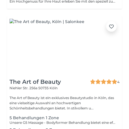
Ein Hochgenuss für Ihre Haut erleben Sie mit den speziell zubereiteten Peelings.
The Art of Beauty
4
Niehler Str. 256a
50735 Köln
The Art of Beauty ist ein exklusives Beautystudio in Köln, das
eine vielseitige Auswahl an hochwertigen
Schönheitsbehandlungen bietet. In stilvollem u...
5 Behandlungen 1 Zone
Unsere G5 Massage - Bodyformer Behandlung bietet eine effektive Methode zur Körperformung und Hautstraffung. Diese mechanische Massage stimuliert die tieferen Hautschichten und fördert die Durchblutung, was zur Reduktion von Cellulite und Fettansammlungen beiträgt. Die Behandlung zielt darauf ab, das Gewebe zu straffen und den Körper zu konturieren, indem Fettdepots aufgelockert und abgebaut werden. Ideal für diejenigen, die eine straffere Silhouette und glattere Haut an Bauch, Beinen, Po oder Oberarmen wünschen.