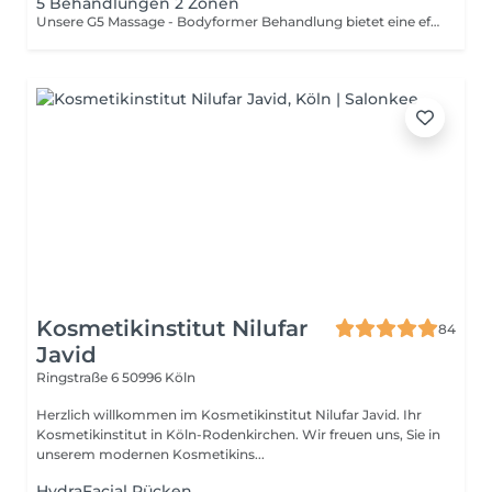
5 Behandlungen 2 Zonen
Unsere G5 Massage - Bodyformer Behandlung bietet eine effektive Methode zur Körperformung und Hautstraffung. Diese mechanische Massage stimuliert die tieferen Hautschichten und fördert die Durchblutung, was zur Reduktion von Cellulite und Fettansammlungen beiträgt. Die Behandlung zielt darauf ab, das Gewebe zu straffen und den Körper zu konturieren, indem Fettdepots aufgelockert und abgebaut werden. Ideal für diejenigen, die eine straffere Silhouette und glattere Haut an Bauch, Beinen, Po oder Oberarmen wünschen.
Kosmetikinstitut Nilufar
84
Javid
Ringstraße 6
50996 Köln
Herzlich willkommen im Kosmetikinstitut Nilufar Javid. Ihr
Kosmetikinstitut in Köln-Rodenkirchen. Wir freuen uns, Sie in
unserem modernen Kosmetikins...
HydraFacial Rücken