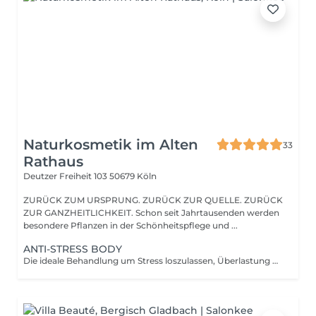
Naturkosmetik im Alten
33
Rathaus
Deutzer Freiheit 103
50679 Köln
ZURÜCK ZUM URSPRUNG. ZURÜCK ZUR QUELLE. ZURÜCK
ZUR GANZHEITLICHKEIT. Schon seit Jahrtausenden werden
besondere Pflanzen in der Schönheitspflege und ...
ANTI-STRESS BODY
Die ideale Behandlung um Stress loszulassen, Überlastung entgegen zu wirken und neue Energie zu tanken. Innere Spannungen können sich lösen, das Nervensystem wird entstresst. Die Haut wird gleichzeitig intensiv regeneriert und genährt.