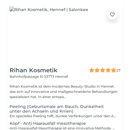
Rihan Kosmetik
27
Bahnhofpassage 10
53773 Hennef
Rihan Kosmetik ist dein modernes Beauty-Studio in Hennef,
das sich auf innovative und maßgeschneiderte Behandlungen
spezialisiert hat. In einer entspa...
Peeling (Geburtsmale am Bauch, Dunkelheit
unter den Achseln und Knien)
Ein spezielles Peeling hilft, dunkle Verfärbungen unter den Achseln, an den Knien und um Geburtsmale herum zu reduzieren. Durch sanftes Entfernen abgestorbener Hautzellen wird die Haut aufgehellt und das Erscheinungsbild verbessert. Je nach Hauttyp und Problemzonen wird ein intensives Peeling angewendet, das die Haut erneuert, Pigmentflecken minimiert und die Hautstruktur verfeinert. Dies führt zu einem gleichmäßigeren und strahlenderen Hautbild. Buche jetzt deinen Termin und erlebe glatte, revitalisierte Haut!
Köpf - Anti Haarausfall mesotherapie
Anti-Haarausfall Mesotherapie ist eine innovative Methode, um Haarausfall effektiv zu bekämpfen und das Haarwachstum zu stimulieren. Dabei werden spezielle Wirkstoffe, Vitamine und Mineralien direkt in die Kopfhaut injiziert, um die Haarfollikel zu stärken und die Durchblutung zu fördern. Diese Behandlung eignet sich besonders bei dünner werdendem Haar und Haarverlust, da sie gezielt auf die Ursachen von Haarausfall eingeht und das Haarwachstum anregt. Buche jetzt deinen Termin und stärke dein Haar von der Wurzel!