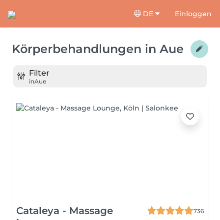
DE
Einloggen
Körperbehandlungen
in
Aue
Filter
in
Aue
Cataleya - Massage
736