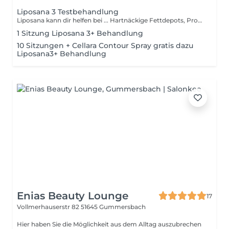
Liposana 3 Testbehandlung
Liposana kann dir helfen bei ... Hartnäckige Fettdepots, Problemzonen Lipödem und Lymphödem Gelenkschmerzen Rückenschmerzen, Verspannungen Migräne Antriebslosigkeit und Müdigkeit Rehabilitation von Muskeln
1 Sitzung Liposana 3+ Behandlung
10 Sitzungen + Cellara Contour Spray gratis dazu
Liposana3+ Behandlung
Enias Beauty Lounge
17
Vollmerhauserstr 82
51645 Gummersbach
Hier haben Sie die Möglichkeit aus dem Alltag auszubrechen