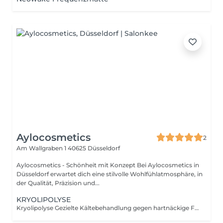
Aylocosmetics
2
Am Wallgraben 1
40625 Düsseldorf
Aylocosmetics - Schönheit mit Konzept Bei Aylocosmetics in
Düsseldorf erwartet dich eine stilvolle Wohlfühlatmosphäre, in
der Qualität, Präzision und...
KRYOLIPOLYSE
Kryolipolyse Gezielte Kältebehandlung gegen hartnäckige Fettdepots Erreichen Sie Ihre Körperziele mit modernster Technologie. Unsere Kryolipolyse-Behandlung bietet eine nicht-invasive Methode, um Problemzonen effektiv zu behandeln. Was Sie erwartet: Gezielte Anwendung: Die Behandlung richtet sich in erster Linie an Fettdepots, die sich als diät- und sportresistent erwiesen haben. Top-Technologie: Wir setzen auf die bewährten Systeme von Toplite Cosmetic Systems. Kein operativer Eingriff: Die Methode arbeitet rein mit kontrollierter Kälteeinwirkung auf die gewünschten Zonen.