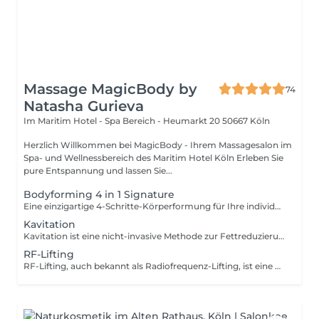
Massage MagicBody by
74
Natasha Gurieva
Im Maritim Hotel - Spa Bereich - Heumarkt 20
50667 Köln
Herzlich Willkommen bei MagicBody - Ihrem Massagesalon im
Spa- und Wellnessbereich des Maritim Hotel Köln Erleben Sie
pure Entspannung und lassen Sie...
Bodyforming 4 in 1 Signature
Eine einzigartige 4-Schritte-Körperformung für Ihre individuelle Silhouette. Die Kombination aus Massage, Vakuumtechnologie, Wickel und Lymphaktivierung unterstützt die Hautstraffung, reduziert das Erscheinungsbild von Cellulite und schenkt ein leichtes, harmonisches Körpergefühl.
Kavitation
Kavitation ist eine nicht-invasive Methode zur Fettreduzierung und Körperformung, die Ultraschallwellen verwendet, um Fettzellen gezielt aufzubrechen. Das freigesetzte Fett wird dann auf natürliche Weise über den Stoffwechsel abgebaut. Diese schmerzfreie Behandlung ist ideal für die Reduktion von Problemzonen wie Bauch, Hüften und Oberschenkeln und erfordert keine Erholungszeit. Mehrere Sitzungen sind empfohlen, um optimale Ergebnisse zu erzielen. Die Haut erscheint straffer und glatter nach der Anwendung.
RF-Lifting
RF-Lifting, auch bekannt als Radiofrequenz-Lifting, ist eine nicht- invasive Behandlung zur Hautstraffung und Faltenreduktion. Dabei werden hochfrequente Radiowellen in die tieferen Hautschichten geleitet, wodurch die Kollagenproduktion angeregt und die Haut gestrafft wird. Das Ergebnis ist eine glattere, festere Haut mit reduziertem Faltenvolumen. RF-Lifting eignet sich besonders für Bauch, Beine, Po und ist eine effektive Methode zur Hautverjüngung ohne Ausfallzeiten.