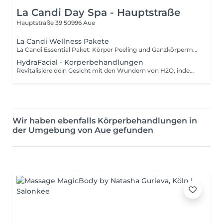
La Candi Day Spa - Hauptstraße
Hauptstraße 39
50996 Aue
La Candi Wellness Pakete
La Candi Essential Paket: Körper Peeling und Ganzkörpermassage. La Candi Wellness Paket: Ganzkörpermassage, Gesichtsbehandlung und Maniküre ODER Pediküre. La Candi Golden Paket: Körper Peeling, Ganzkörpermassage und Gesichtsbehandlung. La Candi Platinum Paket: Körper Peeling, Ganzkörpermassage, Sauerstoff-Gesichtsbehandlung und Maniküre. La Candi Luxury Paket: Champagner-Empfang und während der gesamten Behandlungszeit, Körperpeeling, Ganzkörpermassage, MBR Gesichtsbehandlung, Maniküre, Pediküre, Rosenbad und Kulinarische Verpflegung. La Candi Diamant Wellness Paket: Hydrafacial Gold, Sauerstofftherapie, Körper Peeling, Ganzkörpermassage, Spa Maniküre und Spa Pediküre, schöne Verpflegung, Champagner, Orangensaft frisch gepresst.
HydraFacial - Körperbehandlungen
Revitalisiere dein Gesicht mit den Wundern von H2O, indem du dich für eine feuchtigkeitsspendende Gesichtsbehandlung entscheidest, die deinen Teint aufhellt und dir ein jugendliches, taufrisches Aussehen verleiht. Was erwartet dich? Eine feuchtigkeitsspendende Gesichtsbehandlung verwendet wasserbasierte und feuchtigkeitsreiche Inhaltsstoffe und kombiniert Reinigung, Peeling und eine feuchtigkeitsspendende Maske, um deine Haut zu nähren und ihren natürlichen Wassergehalt wiederherzustellen. Was sind die Vorteile? Ob durch eisigen Winterwind oder sengende Sommerhitze, die Elemente können unsere Haut trocken, schuppig und anfällig für Irritationen machen. Eine feuchtigkeitsspendende Gesichtsbehandlung schließt die Feuchtigkeit in den Hautschichten ein und sorgt für eine seidig glatte Haut und einen strahlenden Teint.
Wir haben ebenfalls Körperbehandlungen in
der Umgebung von Aue gefunden