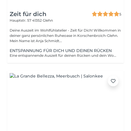
Zeit für dich
5
Hauptstr. 57
41352 Glehn
Deine Auszeit im Wohlfühlatelier - Zeit für Dich! Willkommen in
deiner ganz persönlichen Ruheoase in Korschenbroich-Glehn.
Mein Name ist Anja Schmidt...
ENTSPANNUNG FÜR DICH UND DEINEN RÜCKEN
Eine entspannende Auszeit für deinen Rücken und dein Wohlbefinden. loslassen, durchatmen und neue Energie tanken. Rücken Peeling Rücken Maske und eine leichte energetische Ölmassage Entspannung und einen schönen Rücken in einem! Buche dir deinen Wunschtermin ! Ich freue mich auf dich !