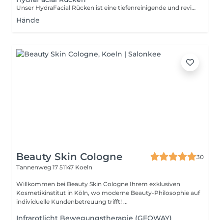
Unser HydraFacial Rücken ist eine tiefenreinigende und revitalisierende Behandlung speziell für die Haut am Rücken. Diese hochwirksame Methode kombiniert sanftes Peeling, Tiefenreinigung und intensive Hydration, um Unreinheiten zu entfernen und die Haut zu klären. Durch die gezielte Anwendung von feuchtigkeitsspendenden Seren wird die Haut nicht nur gereinigt, sondern auch genährt und beruhigt. Ideal für alle, die sich eine glatte, strahlende und gesunde Rückenhaut wünschen. Perfekt, um das Hautbild zu verbessern und für ein erfrischendes Hautgefühl.
Hände
Beauty Skin Cologne
30
Tannenweg 17
51147 Koeln
Willkommen bei Beauty Skin Cologne Ihrem exklusiven
Kosmetikinstitut in Köln, wo moderne Beauty-Philosophie auf
individuelle Kundenbetreuung trifft! ...
Infrarotlicht Bewegungstherapie (GEOWAY)