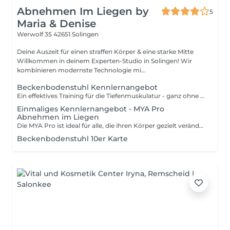
Abnehmen Im Liegen by
5
Maria & Denise
Werwolf 35
42651 Solingen
Deine Auszeit für einen straffen Körper & eine starke Mitte
Willkommen in deinem Experten-Studio in Solingen! Wir
kombinieren modernste Technologie mi...
Beckenbodenstuhl Kennlernangebot
Ein effektives Training für die Tiefenmuskulatur - ganz ohne Anstrengung. Wirkung & Vorteile - Stärkung des Beckenbodens - Verbesserung der Blasenkontrolle - Unterstützung der Rückbildung - Förderung der Intimgesundheit - Steigerung der Lebensqualität Tausende Muskelkontraktionen in kurzer Zeit Für wen geeignet? Frauen: - Nach Schwangerschaft (Rückbildung) - Bei Blasenschwäche - Bei Endometriose (unterstützend) Männer: - Bei Prostataproblemen - Bei Blasenschwäche - Zur allgemeinen Stärkung Ältere Menschen: - Sanfte, sichere Lösung bei Inkontinenz Menschen mit wenig Zeit: - kein aktives Training nötig
Einmaliges Kennlernangebot - MYA Pro
Abnehmen im Liegen
Die MYA Pro ist ideal für alle, die ihren Körper gezielt verändern möchten: Wirkung & Vorteile Fettabbau an Problemzonen Umfangreduktion Hautstraffung Muskelaufbau Anregung der Fettverbrennung Reduktion von Cellulite Unterstützung bei Lipödem Verringerung von Wassereinlagerungen Entlastung des Lymphsystems Das Besondere: Du liegst entspannt - dein Körper arbeitet
Beckenbodenstuhl 10er Karte