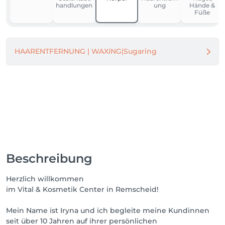
bequem zu Fuß oder mit dem Bus.

handlungen
ung
Hände &
Steige an der Haltestelle "Hindenburgstraße" aus. 
Füße
Von dort sind es nur wenige Schritte bis zu uns.

Falls Du noch Fragen hast oder Hilfe benötigst, ruf 
uns gerne an! Wir freuen uns darauf, Dich im Salon 
HAARENTFERNUNG | WAXING|Sugaring
Vital und Kosmetik Center Iryna begrüßen zu dürfen. 
💆‍♀️✨

Beschreibung
Herzlich willkommen
im Vital & Kosmetik Center in Remscheid!
Mein Name ist Iryna und ich begleite meine Kundinnen
seit über 10 Jahren auf ihrer persönlichen