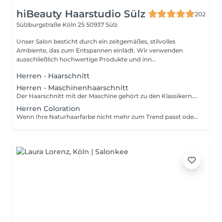
hiBeauty Haarstudio Sülz
202
Sülzburgstraße Köln 25
50937 Sülz
Unser Salon besticht durch ein zeitgemäßes, stilvolles
Ambiente, das zum Entspannen einlädt. Wir verwenden
ausschließlich hochwertige Produkte und inn...
Herren - Haarschnitt
Herren - Maschinenhaarschnitt
Der Haarschnitt mit der Maschine gehört zu den Klassikern. Mit einer genauen Einstellung der Millimeterzahl können Schnitte präzise ausgeführt werden und sorgen für eine einheitliche Frisur. Das ist nicht der einzige Vorteil des Maschinenhaarschnitts, er beansprucht außerdem weniger Zeit und hilft dabei, die Gesichtszüge stärker zu definieren.
Herren Coloration
Wenn Ihre Naturhaarfarbe nicht mehr zum Trend passt oder nicht optimal zu Ihrem Typ passt, haben die Colorationsexperten die perfekte Lösung für Sie. Damit das Ergebnis herausragend wird, ist es wichtig, zunächst eine passende Farbwahl zu treffen und das richtige Produkt zu verwenden. Bei Farbbehandlungen sollte stets ein erfahrener Fachmann ans Werk gehen.