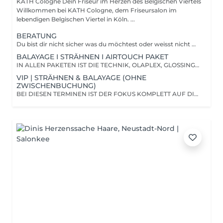
KATH Cologne Dein Friseur im Herzen des Belgischen Viertels
Willkommen bei KATH Cologne, dem Friseursalon im
lebendigen Belgischen Viertel in Köln. ...
BERATUNG
Du bist dir nicht sicher was du möchtest oder weisst nicht ob dein Wunsch überhaupt umsetzbar ist? Dann buche hier deinen Beratungstermin.
BALAYAGE I STRÄHNEN I AIRTOUCH PAKET
IN ALLEN PAKETEN IST DIE TECHNIK, OLAPLEX, GLOSSING, DIE ABSCHLUSSPFLEGE SOWIE DER SCHNITT UND EIN STYLING ENTHALTEN.
VIP | STRÄHNEN & BALAYAGE (OHNE
ZWISCHENBUCHUNG)
BEI DIESEN TERMINEN IST DER FOKUS KOMPLETT AUF DICH GERICHTET, DA WIR HIER WÄHREND DER EINWIRKZEIT KEINE DOPPELBUCHUNGEN ANNEHMEN.