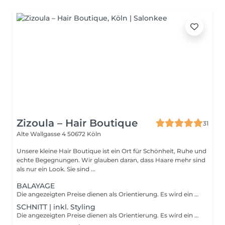
Zizoula – Hair Boutique
31
Alte Wallgasse 4
50672 Köln
Unsere kleine Hair Boutique ist ein Ort für Schönheit, Ruhe und
echte Begegnungen. Wir glauben daran, dass Haare mehr sind
als nur ein Look. Sie sind ...
BALAYAGE
Die angezeigten Preise dienen als Orientierung. Es wird ein mehr Aufwand berechnet, sollte Haarlänge und Haarmenge den durchschnitt überschreiten. Da jede Behandlung individuell auf deine Ausgangssituation abgestimmt wird, kann der genaue Preis erst nach persönlicher Beratung festgelegt werden. Viele unserer Leistungen sind als Pakete gestaltet. Diese beinhalten weitere Leistungen wie Beratung, bei Aufhellung auch ein Glossing, Pflege, verschiedene Treatments, Styling, etc.
SCHNITT | inkl. Styling
Die angezeigten Preise dienen als Orientierung. Es wird ein mehr Aufwand berechnet, sollte Haarlänge und Haarmenge den durchschnitt überschreiten. Da jede Behandlung individuell auf deine Ausgangssituation abgestimmt wird, kann der genaue Preis erst nach persönlicher Beratung festgelegt werden. Viele unserer Leistungen sind als Pakete gestaltet. Diese beinhalten weitere Leistungen wie Beratung, bei Aufhellung auch ein Glossing, Pflege, verschiedene Treatments, Styling, etc.