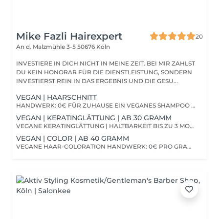
Mike Fazli Hairexpert
20
An d. Malzmühle 3-5
50676 Köln
INVESTIERE IN DICH NICHT IN MEINE ZEIT. BEI MIR ZAHLST
DU KEIN HONORAR FÜR DIE DIENSTLEISTUNG, SONDERN
INVESTIERST REIN IN DAS ERGEBNIS UND DIE GESU...
VEGAN | HAARSCHNITT
HANDWERK: 0€ FÜR ZUHAUSE EIN VEGANES SHAMPOO (250ml) DAMIT DIE QUALITÄT NICHT IM SALON AUFHÖRT 50,50€
VEGAN | KERATINGLÄTTUNG | AB 30 GRAMM
VEGANE KERATINGLÄTTUNG | HALTBARKEIT BIS ZU 3 MONATE HANDWERK: 0€ PRO GRAMM ZAHLST DU 5€ | AB 30 GRAMM BUCHBAR | WIRD GRAMMGENAU BERECHNET HALTBARKEIT 3- 4 MONATE
VEGAN | COLOR | AB 40 GRAMM
VEGANE HAAR-COLORATION HANDWERK: 0€ PRO GRAMM ZAHLST DU 1.10€ | AB 40 GRAMM BUCHBAR | WIRD GRAMMGENAU BERECHNET