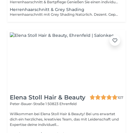
Herrenhaarschnitt & Bartpflege Genießen Sie einen individuell auf Sie abgestimmten Herrenhaarschnitt – mit persönlicher Beratung, präziser Schnitttechnik und einem professionellen Styling für einen gepflegten, modernen Look. Für ein rundum harmonisches Erscheinungsbild ergänzen wir Ihren Haarschnitt durch eine professionelle Bartpflege. Ihr Bart wird gleichmäßig auf eine Länge zwischen 2 mm und 20 mm getrimmt. Anschließend werden die Konturen präzise ausgearbeitet und harmonisch an Ihre Gesichtsform angepasst – für ein sauberes und gepflegtes Ergebnis. Die Bartpflege erfolgt ausschließlich mit professionellen Haarschneidemaschinen und Trimmern. Eine Konturen- oder Nassrasur mit dem Messer ist nicht Bestandteil dieser Dienstleistung. Geeignet für: Herren, die ihren Haarschnitt mit einer professionellen Bartpflege und präzise gepflegten Konturen kombinieren möchten. Nicht geeignet für: Komplette Nassrasuren oder Konturenrasuren mit dem Messer.
Herrenhaarschnitt & Grey Shading
Herrenhaarschnitt mit Grey Shading Natürlich. Dezent. Gepflegt. Du möchtest graue Haare unauffällig kaschieren, ohne künstlich oder gefärbt auszusehen? Mit einem individuell auf dich abgestimmten Herrenhaarschnitt und unserem Grey Shading sorgen wir für ein natürliches, dezentes Farbergebnis und einen sichtbar frischeren Look. Das erwartet dich Persönliche Beratung Entspannende Haarwäsche Individuell auf dich abgestimmter Herrenhaarschnitt Grey Shading zur natürlichen Kaschierung grauer Haare Professionelles Styling Nicht die richtige Wahl, wenn … du dir eine vollständige oder deutlich sichtbare Haarfarbe wünschst. Grey Shading sorgt für eine dezente und natürliche Kaschierung grauer Haare – ohne den Eindruck einer klassischen Coloration.
Elena Stoll Hair & Beauty
107
Peter-Bauer-Straße 1
50823 Ehrenfeld
Willkommen bei Elena Stoll Hair & Beauty! Bei uns erwartet
dich ein herzliches, kreativies Team, das mit Leidenschaft und
Expertise deine individuell...