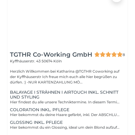
TGTHR Co-Working GmbH
8
Kyffhäuserstr. 43
50674 Köln
Herzlich Willkommen bei Katharina @TGTHR Coworking auf
der Kyffhäuserstr Ich freue mich euch alle hier begrüßen zu
dürfen. :) -NUR KARTENZAHLUNG MÖ...
BALAYAGE I STRÄHNEN I AIRTOUCH INKL. SCHNITT
UND STYLING
Hier findest du alle unsere Techniktermine. In diesem Termin ist alles benötigte wie Glossing, Olaplex, Treatment, Schnitt und Styling bereits enthalten.
COLORATION INKL. PFLEGE
Hier bekommst du deine Haare gefärbt, inkl. Der ABSCHLUSSBEHANDLUNG. Bitte beachte, dass du Zusatzdienstleistungen wie Schnitt und/oder Föhnen zusätzlich buchen musst.
GLOSSING INKL. PFLEGE
Hier bekommst du ein Glossing, ideal um dein Blond aufzufrischen oder deinem Haar neuen Glanz zu verleihen. Bitte beachte, dass du Zusatzleistungen wie Schnitt/Styling dazu buchen musst.