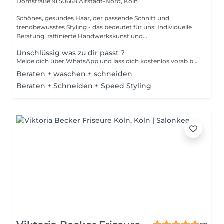
Domstraße 91
50668 Altstadt-Nord, Köln
Schönes, gesundes Haar, der passende Schnitt und
trendbewusstes Styling - das bedeutet für uns: Individuelle
Beratung, raffinierte Handwerkskunst und...
Unschlüssig was zu dir passt ?
Melde dich über WhatsApp und lass dich kostenlos vorab beraten:). AUSSER HAARSCHNITTE!!! Die kannst du immer buchen.. +4917624881495 Schicke mir Bilder von deinen aktuellen Haaren und von deinem Wunsch.. sobald Wir Zeit haben ,werden wir schauen welche Schritte benötigt werden um deinen Wunsch zu realisieren. Ebenso bekommst du eine Preisspanne womit du kalkulieren kannst.
Beraten + waschen + schneiden
Beraten + Schneiden + Speed Styling