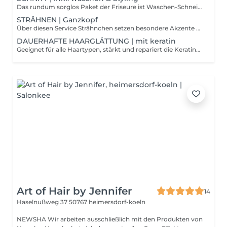
Das rundum sorglos Paket der Friseure ist Waschen-Schneiden-Föhnen. Hier kannst dich entspannt zurücklehnen und dich erwartet am Ende ein neuer Haarschnitt mit dem perfekt abgestimmten Styling.
STRÄHNEN | Ganzkopf
Über diesen Service Strähnchen setzen besondere Akzente bei jeder Frisur. Entscheide dich für den Strähnchen-Look und lasse deine Haare wie nach einem Urlaub am Meer erstrahlen. Ob natürliche blonde Highlights oder ausgefallene Farben, jede Strähnchen Art verleiht deinen Haaren das gewisse Extra. In Kombination mit einem Haarschnitt und anschließendem Föhnen ist dein neues Haarstyling vollkommen. Gut zu Wissen Nach einer Coloration braucht dein Haar eine passende Pflege. Für langen Erhalt deiner Farbe lohnen sich besonders im Sommer Shampoos oder spezielle Pflegeprodukte mit Sonnenfilter.
DAUERHAFTE HAARGLÄTTUNG | mit keratin
Geeignet für alle Haartypen, stärkt und repariert die Keratinbehandlung das Haar und bekämpft gleichzeitig Fizz oder ungewollte Locken. Diese Behandlung wurde entwickelt, um das Styling deines Haares leichter handhabbar zu machen. Die Behandlung beginnt mit einer Shampoowäsche, um die Schuppenschicht zu öffnen und das Haar für die bevorstehende Behandlung empfänglich zu machen. Danach wird dein Haar getrocknet und gleichzeitig die Kur aufgetragen, damit sie Einwirken kann. Nachdem die Behandlung einige Zeit eingewirkt ist, wird das Haar geföhnt und geglättet. Dadurch wird sichergestellt, dass das Keratin in die Haaroberfläche eingeschlossen wird und die Behandlung ihre volle Wirkung entfaltet. Gut zu Wissen Die Haare sollten bis zu drei Tage nach der Behandlung nicht gewaschen werden, um ein tolles Ergebnis zu garantieren. Der Effekt hält dann bis zu sechs Monate an.
Art of Hair by Jennifer
14
Haselnußweg 37
50767 heimersdorf-koeln
NEWSHA Wir arbeiten ausschließlich mit den Produkten von