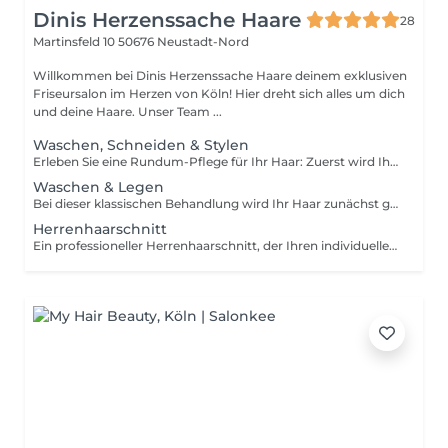
Dinis Herzenssache Haare
28
Martinsfeld 10
50676 Neustadt-Nord
Willkommen bei Dinis Herzenssache Haare deinem exklusiven
Friseursalon im Herzen von Köln! Hier dreht sich alles um dich
und deine Haare. Unser Team ...
Waschen, Schneiden & Stylen
Erleben Sie eine Rundum-Pflege für Ihr Haar: Zuerst wird Ihr Haar mit hochwertigen Pflegeprodukten gründlich gewaschen. Anschließend schneiden wir es präzise und typgerecht, um Ihre Wünsche perfekt umzusetzen. Zum Abschluss wird Ihr Look durch ein professionelles Föhnen und Styling vollendet, sodass Sie frisch und gepflegt den Salon verlassen. Vereinbaren Sie jetzt Ihren Termin und genießen Sie Ihr individuelles Haarerlebnis!
Waschen & Legen
Bei dieser klassischen Behandlung wird Ihr Haar zunächst gründlich gewaschen und anschließend präzise gelegt, um die gewünschte Form zu erreichen. Zum Abschluss wird Ihr Haar professionell geföhnt, um ein glänzendes, perfekt gestyltes Finish zu erzielen. Diese Technik eignet sich ideal, um Volumen und langanhaltende Form in Ihr Haar zu bringen, egal ob für den Alltag oder besondere Anlässe. Vereinbaren Sie einen Termin und genießen Sie den frischen Look nach dieser Rundum-Pflege!
Herrenhaarschnitt
Ein professioneller Herrenhaarschnitt, der Ihren individuellen Stil unterstreicht. Ob klassisch, modern oder trendig wir passen den Schnitt genau an Ihre Wünsche und Ihren Typ an. Präzises Arbeiten und saubere Konturen stehen dabei im Mittelpunkt, sodass Sie mit einem frischen, gepflegten Look den Salon verlassen. Vereinbaren Sie jetzt einen Termin und genießen Sie einen Haarschnitt, der perfekt auf Sie zugeschnitten ist!