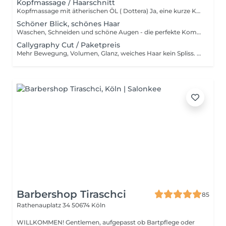
Kopfmassage / Haarschnitt
Kopfmassage mit ätherischen ÖL ( Dottera) Ja, eine kurze Kopfmassage vom Friseur kann wirklich entspannend sein. Die sanfte Massage mit individuelle Duftnote fördert die Durchblutung und löst Verspannungen. Inklusive personalisiertem Haarschnitt für Entspannung und Pflege in einem Termin.
Schöner Blick, schönes Haar
Waschen, Schneiden und schöne Augen - die perfekte Kombination für einen frischen ,Auftritt mit natürlicher Ausstrahlung.
Callygraphy Cut / Paketpreis
Mehr Bewegung, Volumen, Glanz, weiches Haar kein Spliss. Mehr Informationen www.elenastoll.de Beinhaltet waschen individuelle Pflege Callygraphy Cut & fönen. Immer inklusive: Persönliche Beratung Haarschnitt Styling Hochwertige Pflegeprodukte
Barbershop Tiraschci
85
Rathenauplatz 34
50674 Köln
WILLKOMMEN! Gentlemen, aufgepasst ob Bartpflege oder