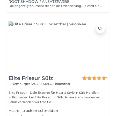
ROOT SHADOW / ANSATZFARBE
Die angezeigten Preise dienen als Orientierung. Es wird ein mehr Aufwand berechnet, sollte Haarlänge und Haarmenge den durchschnitt überschreiten. Da jede Behandlung individuell auf deine Ausgangssituation abgestimmt wird, kann der genaue Preis erst nach persönlicher Beratung festgelegt werden. Viele unserer Leistungen sind als Pakete gestaltet. Diese beinhalten weitere Leistungen wie Beratung, bei Aufhellung auch ein Glossing, Pflege, verschiedene Treatments, Styling, etc.
Elite Friseur Sülz
1
Luxemburger Str. 254
50937 Lindenthal
Elite Friseur - Dein Experte für Haar & Style in Sülz Herzlich
willkommen bei Elite Friseur in Sülz! In unserem modernen
Salon verbinden wir traditio...
Haare | trocken schneiden