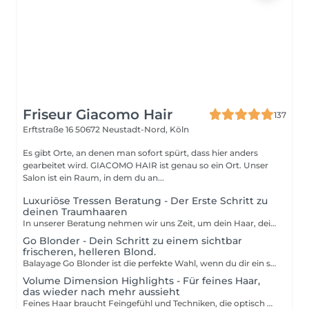
Friseur Giacomo Hair
137
Erftstraße 16
50672 Neustadt-Nord, Köln
Es gibt Orte, an denen man sofort spürt, dass hier anders
gearbeitet wird. GIACOMO HAIR ist genau so ein Ort. Unser
Salon ist ein Raum, in dem du an...
Luxuriöse Tressen Beratung - Der Erste Schritt zu
deinen Traumhaaren
In unserer Beratung nehmen wir uns Zeit, um dein Haar, deine Wünsche und deinen Stil kennenzulernen. Gemeinsam finden wir heraus, welche Länge, Dichte und Farbnuance zu dir passt. Dabei sind eine ausführliche Analyse deiner Haarstruktur, eine individuelle Farbanpassung, die Mengenbestimmung der passenden Tressen und eine transparente Preisberechnung bereits enthalten. Zum Abschluss erhältst du eine persönliche Pflege- und Alltagsempfehlung, damit du genau weißt, was dich erwartet und wie dein neues Haargefühl lange schön bleibt. So entsteht dein individueller Weg zur perfekten Haarverlängerung. Der Preis der Beratung wird bei Buchung der Haarverlängerung oder Haarverdichtung vollständig verrechnet.
Go Blonder - Dein Schritt zu einem sichtbar
frischeren, helleren Blond.
Balayage Go Blonder ist die perfekte Wahl, wenn du dir ein sichtbar helleres, frisches Blond wünschst ganz ohne harte Ansätze oder unnatürliche Kontraste. Mit modernen Freihandtechniken schaffen wir sanfte, fließende Farbverläufe, die dein Haar optisch aufhellen und gleichzeitig natürlich wirken lassen. Diese Behandlung ist ideal, wenn du bisher noch keine Balayage hattest oder dein letzter Farbservice mehr als sechs Monate zurückliegt. So entsteht ein harmonischer Neuanfang, der dein Haar in einem helleren, strahlenderen Ton erstrahlen lässt abgestimmt auf deine Haut, deinen Stil und deine Pflegebedürfnisse. Ein abschließendes Glossing veredelt das Ergebnis und schenkt deinem Haar unvergleichlichen Glanz, Geschmeidigkeit und Leuchtkraft.Zusätzlich sind ein individuell abgestimmter Haarschnitt, eine restrukturierende Pflegebehandlung und ein professionelles Wow-Styling inklusive damit dein neues Blond perfekt in Szene gesetzt wird und du dich rundum wohlfühlst. Nach der Behandlung spürst du Leichtigkeit, Frische und dieses besondere Selbstbewusstsein, das nur ein natürlich schönes Blond ausstrahlen kann.
Volume Dimension Highlights - Für feines Haar,
das wieder nach mehr aussieht
Feines Haar braucht Feingefühl und Techniken, die optisch mehr Fülle schaffen, ohne zu beschweren. Mit unserer Volume Dimension gestalten wir Volumen über Licht und Schatten: durch multidimensionale Farbtechniken, sanfte Übergänge und perfekt platzierte Reflexe, die dein Haar dichter und lebendiger wirken lassen. Der passende Schnitt sorgt für Bewegung und Stand so entsteht ein Look, der sichtbar voller wirkt und sich dennoch leicht anfühlt. Wir arbeiten besonders schonend, vor allem im Blondbereich: mit modernsten Bonding-Produkten, sanften Aufhellern und maximaler Pflege, um dein Haar zu schützen und gleichzeitig zu stärken. Inklusive sind eine individuelle Beratung für feines Haar, eine Farbtechnik mit optischem Volumeneffekt (z. B. Soft Balayage oder Micro-Highlights), ein präziser Schnitt für Leichtigkeit und Fülle, pflegende Produkte mit Bonding-Technologie sowie ein professionelles Finish & Styling. Das Ergebnis: mehr Tiefe, mehr Leuchtkraft, mehr Haargefühl ohne Kompromisse.