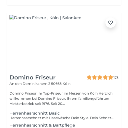
Domino Friseur
173
An den Dominikanern 2
50668 Köln
Domino Friseur Ihr Top-Friseur im Herzen von Köln Herzlich
willkommen bei Domino Friseur, Ihrem familiengeführten
Meisterbetrieb seit 1976. Seit 20...
Herrenhaarschnitt Basic
Herrenhaarschnitt mit Haarwäsche Dein Style. Dein Schnitt. Du wünschst dir einen Haarschnitt, der perfekt zu dir und deinem Stil passt? Mit persönlicher Beratung, präziser Schnitttechnik und einem professionellen Styling schaffen wir einen Look, der individuell auf dich abgestimmt ist. Für einen entspannten Friseurbesuch starten wir mit einer wohltuenden Haarwäsche. Das erwartet dich Persönliche Beratung Entspannende Haarwäsche Individuell auf dich abgestimmter Herrenhaarschnitt Professionelles Styling Nicht die richtige Wahl, wenn … du einen Maschinenschnitt in einer einheitlichen Haarlänge zwischen 0 mm und 20 mm möchtest. In diesem Fall empfehlen wir dir unseren Maschinenhaarschnitt.
Herrenhaarschnitt & Bartpflege