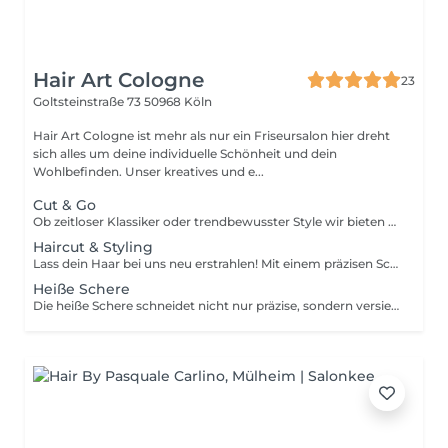
Hair Art Cologne
23
Goltsteinstraße 73
50968 Köln
Hair Art Cologne ist mehr als nur ein Friseursalon hier dreht
sich alles um deine individuelle Schönheit und dein
Wohlbefinden. Unser kreatives und e...
Cut & Go
Ob zeitloser Klassiker oder trendbewusster Style wir bieten Haarschnitte, die perfekt auf deinen Typ und deine Wünsche abgestimmt sind. Unsere erfahrenen Friseure beraten dich individuell und setzen Schnitte professionell um, die sowohl modern als auch typgerecht sind. Ob kurze, mittellange oder lange Haare wir sorgen dafür, dass du mit einem frischen, gepflegten Look den Salon verlässt. Buche jetzt deinen Termin und erlebe ein Haarschnitt-Erlebnis, das zu dir passt!
Haircut & Styling
Lass dein Haar bei uns neu erstrahlen! Mit einem präzisen Schnitt, der deinen Stil perfekt unterstreicht, und einem anschließenden professionellen Föhnstyling, sorgen wir dafür, dass dein Look frisch, gepflegt und modern ist. Egal, ob du einen neuen Style oder eine Auffrischung deines aktuellen Looks möchtest unser Team passt Schnitt und Styling individuell an. Buche jetzt deinen Termin und genieße einen Haarschnitt, der perfekt zu dir passt!
Heiße Schere
Die heiße Schere schneidet nicht nur präzise, sondern versiegelt die Haarspitzen durch Hitze sofort nach dem Schnitt. Dies hilft, Spliss zu reduzieren und das Haar gesund und kräftig zu halten. Besonders geeignet für strapaziertes Haar oder bei häufigem Spliss, sorgt die heiße Schere für glatte, gepflegte Spitzen und lässt das Haar voller und gesünder wirken. Buche jetzt einen Termin und erlebe den Unterschied eines Haarschnitts mit der heißen Schere!