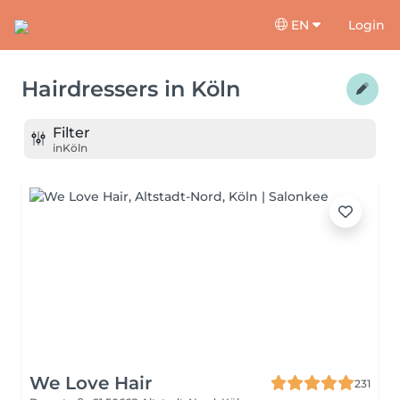
EN
Login
Hairdressers
in
Köln
Filter
in
Köln
We Love Hair
231