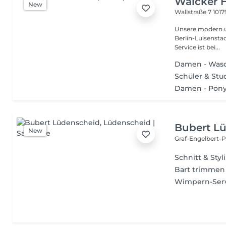
Walcker H
New
Wallstraße 7
1017
Unsere modern un
Berlin-Luisenstadt 
Service ist bei...
Damen - Wasc
Schüler & St
Damen - Pony
Bubert L
New
Graf-Engelbert-P
Schnitt & Styl
Bart trimmen
Wimpern-Ser