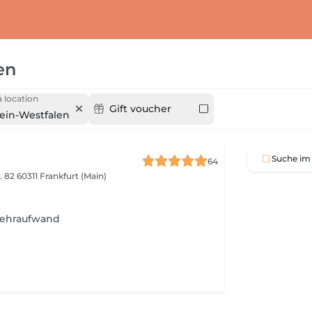
en
 location
Gift voucher
ein-Westfalen
Suche im 
64
. 82
60311 Frankfurt (Main)
Mehraufwand