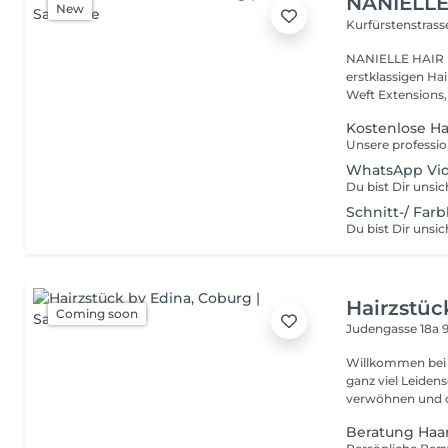
NANIELLE
New
Kurfürstenstrass
NANIELLE HAIR | YOU
erstklassigen Hai
Weft Extensions,
Kostenlose H
WhatsApp Vid
Schnitt-/ Far
Hairzstüc
Coming soon
Judengasse 18a
Willkommen bei Hairzstück by
ganz viel Leiden
verwöhnen und d
Beratung Haa