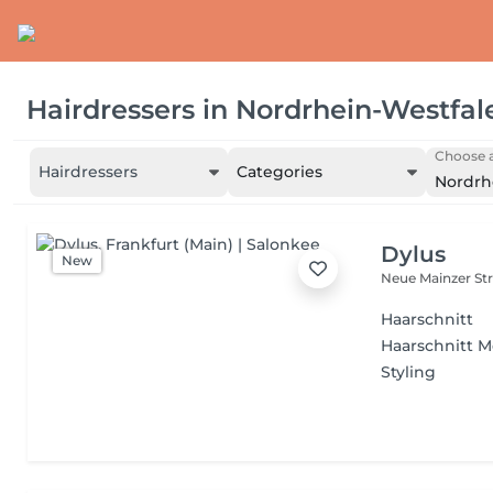
Hairdressers
in
Nordrhein-Westfal
Choose a
Hairdressers
Categories
Nordrh
Dylus
New
Neue Mainzer Str
Haarschnitt
Haarschnitt 
Styling