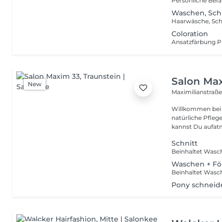
Persönliche Ber
Waschen, Sch
Coloration
Salon Ma
New
Maximilianstraß
Willkommen bei Maxim 33 Deinem Friseu
natürliche Pfleg
kannst Du aufatm
Schnitt
Waschen + F
Beinhaltet Wasc
Pony schneid