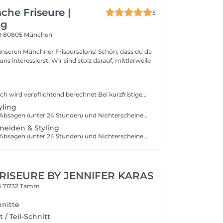
che Friseure |
5
ng
0
80805 München
 Münchner Friseursalons! Schön, dass du da
uns interessierst. Wir sind stolz darauf, mittlerweile
Beratungsgespräch wird verpflichtend berechnet Bei kurzfristigen Absagen (unter 24 Stunden) und Nichterscheinen berechnen wir 50% des Dienstleistungspreises.
yling
Bei kurzfristigen Absagen (unter 24 Stunden) und Nichterscheinen berechnen wir 50% des Dienstleistungspreises.
neiden & Styling
Bei kurzfristigen Absagen (unter 24 Stunden) und Nichterscheinen berechnen wir 50% des Dienstleistungspreises
RISEURE BY JENNIFER KARAS
8
71732 Tamm
hnitte
 / Teil-Schnitt