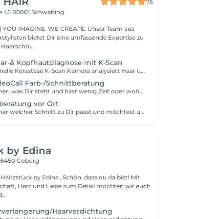
 HAIR
75
e 45
80801 Schwabing
 IMAGINE. WE CREATE. Unser Team aus
rstylisten bietet Dir eine umfassende Expertise zu
 Haarschni...
aar-& Kopfhautdiagnose mit K-Scan
Unsere professionelle Kérastase K-Scan Kamera analysiert Haar und Kopfhaut mit bis zu 100-facher Vergrößerung. So erkennen wir genau, was Dein Haar wirklich braucht. Buche jetzt Deine individuelle Haar- und Kopfhautanalyse und erhalte eine maßgeschneiderte Pflegeempfehlung, perfekt abgestimmt auf Deine Bedürfnisse.
eoCall Farb-/Schnittberatung
Du bist Dir unsicher, was Dir steht und hast wenig Zeit oder wohnst nicht in der Nähe? Dann buche bequem Deine Online Beratung.
bberatung vor Ort
Du bist Dir unsicher welcher Schnitt zu Dir passt und möchtest uns erstmal kennenlernen? Dann buche Dich ein für ein kostenloses 15 minütiges Beratungsgespräch oder füge es zu Deiner Buchung hinzu, falls Du davon ausgehst dass die Beratung etwas länger bei Dir dauern könnte. ;-)
k by Edina
96450 Coburg
 Edina „Schön, dass du da bist! Mit
schaft, Herz und Liebe zum Detail möchten wir euch
...
rverlängerung/Haarverdichtung