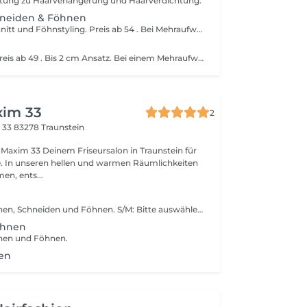
atung zu Haarverlängerung und Haarverdichtung.
neiden & Föhnen
Haarwäsche, Schnitt und Föhnstyling. Preis ab 54 . Bei Mehraufwand behalten wir uns vor, den Preis entsprechend anzupassen.
Ansatzfärbung Preis ab 49 . Bis 2 cm Ansatz. Bei einem Mehraufwand behalten wir uns vor, den Preis entsprechend anzupassen.
xim 33
2
e 33
83278 Traunstein
rsalon in Traunstein für
e. In unseren hellen und warmen Räumlichkeiten
en, ents...
Beinhaltet Waschen, Schneiden und Föhnen. S/M: Bitte auswählen bei feinem bis normalem Haar. L/XL: Bitte auswählen bei sehr vielen Haaren oder aufwändigem Haarschnitt.
öhnen
hen und Föhnen.
en