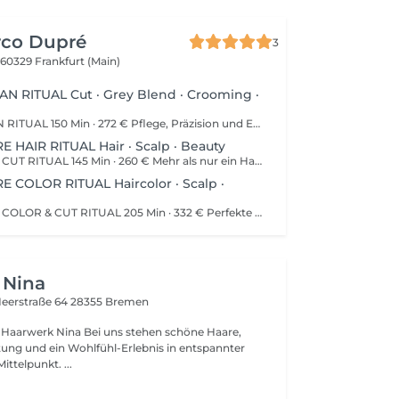
rco Dupré
3
3
60329 Frankfurt (Main)
N RITUAL Cut · Grey Blend · Crooming ·
THE GENTLEMAN RITUAL 150 Min · 272 € Pflege, Präzision und Entspannung – neu definiert. Ein exklusives Grooming-Erlebnis für Männer, die Wert auf Qualität und Wohlbefinden legen. Enthalten sind ein präziser Haarschnitt, Gray Shading, Bartpflege, Augenbrauenformung, eine entspannende Wellness-Kopfmassage sowie eine professionelle Kopfhautdiagnose – individuell auf Sie abgestimmt. Inklusive: Beratung · Haarschnitt · Gray Shading · Bartpflege · Augenbrauenformung · Wellness-Kopfmassage · Kopfhautdiagnose · Kopfhaut Detox Behandlung Hinweis: Die Haltbarkeit und Intensität einer Haarfarbe oder Tönung ist von individuellen Faktoren wie Haarstruktur, Haarvorgeschichte, Pflege und äußeren Einflüssen abhängig und kann daher nicht garantiert werden.
 HAIR RITUAL Hair · Scalp · Beauty
THE SIGNATURE CUT RITUAL 145 Min · 260 € Mehr als nur ein Haarschnitt – ein Moment nur für Dich. Dieses Erlebnis beinhaltet eine individuelle Beratung, eine entspannende Haarwäsche, eine Wellness-Kopfmassage, eine professionelle Kopfhautdiagnose, ein Intensiv-Treatment sowie einen präzisen Haarschnitt inklusive Föhnen und Styling. Für einen rundum gepflegten Look werden zusätzlich die Augenbrauen gezupft und gefärbt sowie die Wimpern gefärbt. Inklusive: Beratung · Haarwäsche · Wellness-Kopfmassage · Kopfhautdiagnose · Kopfhaut Detox Behandlung · Intensiv-Treatment · Haarschnitt · Föhnen & Styling · Augenbrauen formen & färben · Wimpern färben
 COLOR RITUAL Haircolor · Scalp ·
THE SIGNATURE COLOR & CUT RITUAL 205 Min · 332 € Perfekte Farbe. Perfekt abgestimmt. Dieses Erlebnis vereint eine individuell abgestimmte Global Coloration mit einem hochwertigen Verwöhnmoment. Enthalten sind eine persönliche Beratung, Haarfarbe in einer einheitlichen Koloration, Intensivpflege, Haarschnitt sowie professionelles Styling. Abgerundet wird Ihr Besuch durch Beauty-Details für einen harmonischen Gesamtlook. Inklusive: Beratung · Global Coloration · Haarwäsche · Wellness-Kopfmassage · Intensiv-Treatment · Haarschnitt · Föhnen & Styling · Augenbrauen formen & färben · Wimpern färben Hinweis: Die Haltbarkeit und Intensität einer Haarfarbe oder Tönung ist von individuellen Faktoren wie Haarstruktur, Haarvorgeschichte, Pflege und äußeren Einflüssen abhängig und kann daher nicht garantiert werden.
 Nina
eerstraße 64
28355 Bremen
Bei uns stehen schöne Haare,
atung und ein Wohlfühl-Erlebnis in entspannter
ttelpunkt. ...