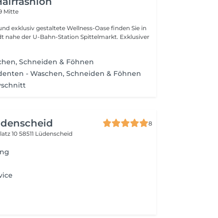
airfashion
9 Mitte
d exklusiv gestaltete Wellness-Oase finden Sie in
nahe der U-Bahn-Station Spittelmarkt. Exklusiver
hen, Schneiden & Föhnen
udenten - Waschen, Schneiden & Föhnen
schnitt
üdenscheid
8
latz 10
58511 Lüdenscheid
ing
vice