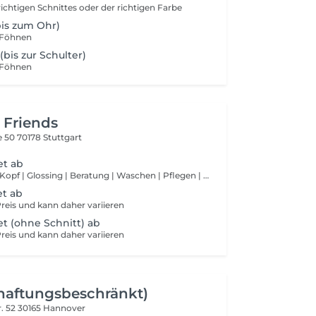
ichtigen Schnittes oder der richtigen Farbe
bis zum Ohr)
/Föhnen
 (bis zur Schulter)
/Föhnen
 Friends
e 50
70178 Stuttgart
et ab
Strähnen ganzer Kopf | Glossing | Beratung | Waschen | Pflegen | Schneiden | Styling Dies ist ein "ab" Preis und kann daher variieren
et ab
 Preis und kann daher variieren
t (ohne Schnitt) ab
 Preis und kann daher variieren
haftungsbeschränkt)
. 52
30165 Hannover