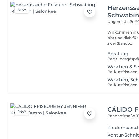
Herzenssa
New
Schwabi
Ungererstraße 9
Willkommen in unseren
bist und dich für 
zwei Stando...
Beratung
Waschen & St
Waschen, Sch
CÁLIDO F
New
Bahnhofstraße 1
Kinderhaarsc
Kontur-Schnitt