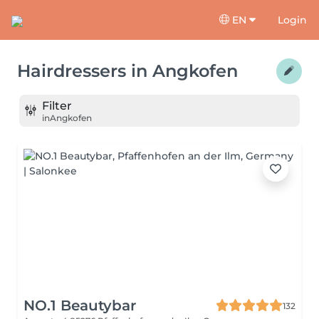
EN
Login
Hairdressers
in
Angkofen
Filter
in
Angkofen
NO.1 Beautybar
132