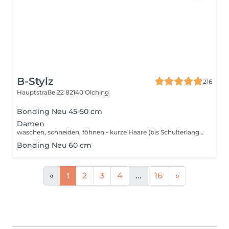
B-Stylz
216
Hauptstraße 22
82140 Olching
Bonding Neu 45-50 cm
Damen
waschen, schneiden, föhnen - kurze Haare (bis Schulterlang) - lange Haare (ab Schulterlang)
Bonding Neu 60 cm
«
1
2
3
4
...
16
»