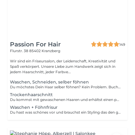
Passion For Hair
149
Flurstr. 38
85402 Kranzberg
Wir sind ein Friseursalon, der Leidenschaft, Kreativität und
Spaß verkörpert. Unsere Liebe zum Handwerk zeigt sich in
jedem Haarschnitt, jeder Farbve...
Waschen, Schneiden, selber föhnen
Du möchstes Dein Haar selber föhnen? Kein Problem. Buche das Föhn-it-yourself paket.
Trockenhaarschnitt
Du kommst mit gewaschenen Haaren und erhältst einen perfekten Schnitt. Ohne waschen und föhnen
Waschen + Föhnfrisur
Du hast was schönes vor und brauchst ein Styling das den ganzen Tag hält? Dann ist eine Föhnfrisur das richtige. Wir waschen deine Haare, benutzen Festiger und kreiren nach deinen Wünschen ein Styling das dich strahlen lässt.