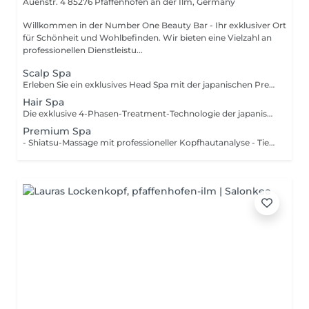
Auenstr. 4
85276 Pfaffenhofen an der Ilm, Germany
Willkommen in der Number One Beauty Bar - Ihr exklusiver Ort
für Schönheit und Wohlbefinden. Wir bieten eine Vielzahl an
professionellen Dienstleistu...
Scalp Spa
Erleben Sie ein exklusives Head Spa mit der japanischen Premium-Marke Milbon. Die Scalp Repair Behandlung reinigt die Kopfhaut sanft, spendet intensive Feuchtigkeit und unterstützt ihre natürliche Balance. Eine entspannende Kopfhautmassage fördert die Durchblutung, löst Spannungen und sorgt für tiefes Wohlbefinden. Das Ergebnis ist eine gepflegte, ausgeglichene Kopfhaut die ideale Grundlage für gesundes, kräftiges Haar. Enhancing Vivacity.
Hair Spa
Die exklusive 4-Phasen-Treatment-Technologie der japanischen Premium-Marke Milbon regeneriert das Haar von innen nach außen. Hochwertige Wirkstoffe versorgen die Haarfaser gezielt mit Feuchtigkeit und Keratin, stärken die Haarstruktur und verleihen intensive Geschmeidigkeit, Glanz und Elastizität. Das Ergebnis ist sichtbar und spürbar gesundes Haar mit einer Wirkung von bis zu 5 Wochen bei entsprechender Heimpflege.
Premium Spa
- Shiatsu-Massage mit professioneller Kopfhautanalyse - Tiefenreinigung der Kopfhaut mit individueller Haarpflege - Wohltuende Gesichtspflege mit hochwertigen Reviderm-Produkten - Individuelle Gesichtsmaske von Reviderm HaarpflegeTipp: Schonend waschen, Hitzeschutz nutzen und mit FriseurPflegeprodukten für langanhaltende Ergebnisse sorgen!