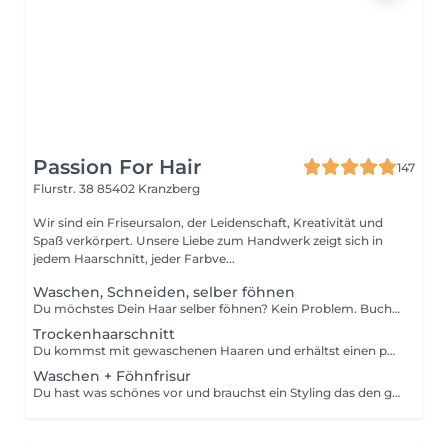
Passion For Hair
147
Flurstr. 38
85402 Kranzberg
Wir sind ein Friseursalon, der Leidenschaft, Kreativität und
Spaß verkörpert. Unsere Liebe zum Handwerk zeigt sich in
jedem Haarschnitt, jeder Farbve...
Waschen, Schneiden, selber föhnen
Du möchstes Dein Haar selber föhnen? Kein Problem. Buche das Föhn-it-yourself paket.
Trockenhaarschnitt
Du kommst mit gewaschenen Haaren und erhältst einen perfekten Schnitt. Ohne waschen und föhnen
Waschen + Föhnfrisur
Du hast was schönes vor und brauchst ein Styling das den ganzen Tag hält? Dann ist eine Föhnfrisur das richtige. Wir waschen deine Haare, benutzen Festiger und kreiren nach deinen Wünschen ein Styling das dich strahlen lässt.