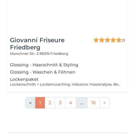
Giovanni Friseure
21
Friedberg
Münchner Str. 2
86316 Friedberg
Glossing - Haarschnitt & Styling
Glossing - Waschen & Föhnen
Lockenpaket
Lockenschnitt + Lockencoaching. Inklusive: Haaranalyse, Beratung, individueller Lockenschnitt, Detox-Wäsche, Intensiv Maske, Diffusor-Styling, Pflege & Stylingberatung. Bitte mit frisch gewaschenen Haaren kommen, ohne Zopf.
«
1
2
3
4
...
16
»