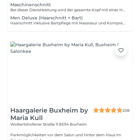
Maschinenschnitt
Bei dieser Dienstleistung wird der gesamte Kopf mit einer Haarschneidemaschine geschnitten, ohne den Einsatz einer Schere.
Men Deluxe (Haarschnitt + Bart)
Haarschnitt inklusive Bartpflege mit Nassrasur und Kompressen. Die Behandlung sorgt für eine gründliche Rasur, weiche Haut und eine präzise Formung von Haar und Bart. Entspannende Kompressen ergänzen die Pflege und sorgen für ein frisches Gefühl.
Haargalerie Buxheim by
208
Maria Kull
Wolkertshofener Straße 11
85114 Buxheim
Parkmöglichkeiten vor dem Salon und hinter dem Haus im