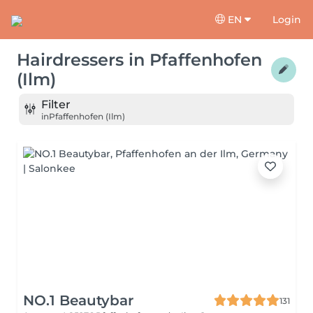
EN
Login
Hairdressers
in
Pfaffenhofen
(Ilm)
Filter
in
Pfaffenhofen (Ilm)
NO.1 Beautybar
131