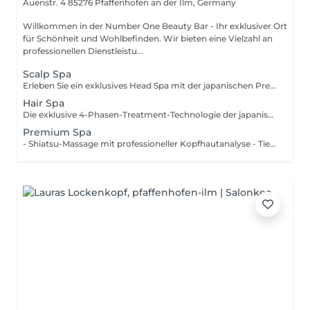
Auenstr. 4
85276 Pfaffenhofen an der Ilm, Germany
Willkommen in der Number One Beauty Bar - Ihr exklusiver Ort
für Schönheit und Wohlbefinden. Wir bieten eine Vielzahl an
professionellen Dienstleistu...
Scalp Spa
Erleben Sie ein exklusives Head Spa mit der japanischen Premium-Marke Milbon. Die Scalp Repair Behandlung reinigt die Kopfhaut sanft, spendet intensive Feuchtigkeit und unterstützt ihre natürliche Balance. Eine entspannende Kopfhautmassage fördert die Durchblutung, löst Spannungen und sorgt für tiefes Wohlbefinden. Das Ergebnis ist eine gepflegte, ausgeglichene Kopfhaut die ideale Grundlage für gesundes, kräftiges Haar. Enhancing Vivacity.
Hair Spa
Die exklusive 4-Phasen-Treatment-Technologie der japanischen Premium-Marke Milbon regeneriert das Haar von innen nach außen. Hochwertige Wirkstoffe versorgen die Haarfaser gezielt mit Feuchtigkeit und Keratin, stärken die Haarstruktur und verleihen intensive Geschmeidigkeit, Glanz und Elastizität. Das Ergebnis ist sichtbar und spürbar gesundes Haar mit einer Wirkung von bis zu 5 Wochen bei entsprechender Heimpflege.
Premium Spa
- Shiatsu-Massage mit professioneller Kopfhautanalyse - Tiefenreinigung der Kopfhaut mit individueller Haarpflege - Wohltuende Gesichtspflege mit hochwertigen Reviderm-Produkten - Individuelle Gesichtsmaske von Reviderm HaarpflegeTipp: Schonend waschen, Hitzeschutz nutzen und mit FriseurPflegeprodukten für langanhaltende Ergebnisse sorgen!