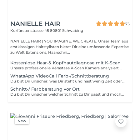
NANIELLE HAIR
75
Kurfürstenstrasse 45
80801 Schwabing
NANIELLE HAIR | YOU IMAGINE. WE CREATE. Unser Team aus
erstklassigen Hairstylisten bietet Dir eine umfassende Expertise
zu Weft Extensions, Haarschni...
Kostenlose Haar-& Kopfhautdiagnose mit K-Scan
Unsere professionelle Kérastase K-Scan Kamera analysiert Haar und Kopfhaut mit bis zu 100-facher Vergrößerung. So erkennen wir genau, was Dein Haar wirklich braucht. Buche jetzt Deine individuelle Haar- und Kopfhautanalyse und erhalte eine maßgeschneiderte Pflegeempfehlung, perfekt abgestimmt auf Deine Bedürfnisse.
WhatsApp VideoCall Farb-/Schnittberatung
Du bist Dir unsicher, was Dir steht und hast wenig Zeit oder wohnst nicht in der Nähe? Dann buche bequem Deine Online Beratung.
Schnitt-/ Farbberatung vor Ort
Du bist Dir unsicher welcher Schnitt zu Dir passt und möchtest uns erstmal kennenlernen? Dann buche Dich ein für ein kostenloses 15 minütiges Beratungsgespräch oder füge es zu Deiner Buchung hinzu, falls Du davon ausgehst dass die Beratung etwas länger bei Dir dauern könnte. ;-)
New